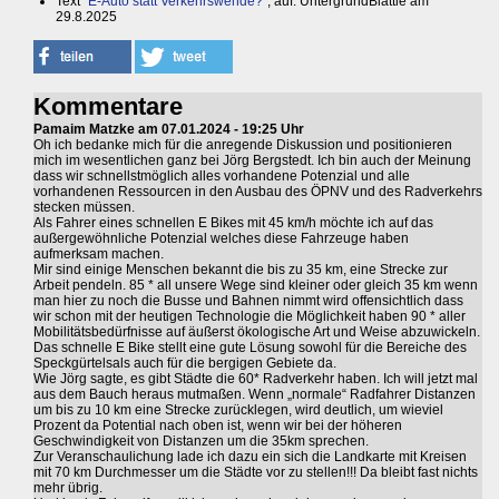
Text "
E-Auto statt Verkehrswende?
", auf: UntergrundBlättle am
29.8.2025
Kommentare
Pamaim Matzke am 07.01.2024 - 19:25 Uhr
Oh ich bedanke mich für die anregende Diskussion und positionieren
mich im wesentlichen ganz bei Jörg Bergstedt. Ich bin auch der Meinung
dass wir schnellstmöglich alles vorhandene Potenzial und alle
vorhandenen Ressourcen in den Ausbau des ÖPNV und des Radverkehrs
stecken müssen.
Als Fahrer eines schnellen E Bikes mit 45 km/h möchte ich auf das
außergewöhnliche Potenzial welches diese Fahrzeuge haben
aufmerksam machen.
Mir sind einige Menschen bekannt die bis zu 35 km, eine Strecke zur
Arbeit pendeln. 85 * all unsere Wege sind kleiner oder gleich 35 km wenn
man hier zu noch die Busse und Bahnen nimmt wird offensichtlich dass
wir schon mit der heutigen Technologie die Möglichkeit haben 90 * aller
Mobilitätsbedürfnisse auf äußerst ökologische Art und Weise abzuwickeln.
Das schnelle E Bike stellt eine gute Lösung sowohl für die Bereiche des
Speckgürtelsals auch für die bergigen Gebiete da.
Wie Jörg sagte, es gibt Städte die 60* Radverkehr haben. Ich will jetzt mal
aus dem Bauch heraus mutmaßen. Wenn „normale“ Radfahrer Distanzen
um bis zu 10 km eine Strecke zurücklegen, wird deutlich, um wieviel
Prozent da Potential nach oben ist, wenn wir bei der höheren
Geschwindigkeit von Distanzen um die 35km sprechen.
Zur Veranschaulichung lade ich dazu ein sich die Landkarte mit Kreisen
mit 70 km Durchmesser um die Städte vor zu stellen!!! Da bleibt fast nichts
mehr übrig.