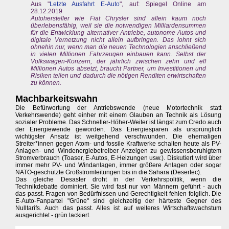
Aus "
Letzte Ausfahrt E-Auto
", auf: Spiegel Online am
28.12.2019
Autohersteller wie Fiat Chrysler sind allein kaum noch
überlebensfähig, weil sie die notwendigen Milliardensummen
für die Entwicklung alternativer Antriebe, autonome Autos und
digitale Vernetzung nicht allein aufbringen. Das lohnt sich
ohnehin nur, wenn man die neuen Technologien anschließend
in vielen Millionen Fahrzeugen einbauen kann. Selbst der
Volkswagen-Konzern, der jährlich zwischen zehn und elf
Millionen Autos absetzt, braucht Partner, um Investitionen und
Risiken teilen und dadurch die nötigen Renditen erwirtschaften
zu können.
Machbarkeitswahn
Die Befürwortung der Antriebswende (neue Motortechnik statt
Verkehrswende) geht einher mit einem Glauben an Technik als Lösung
sozialer Probleme. Das Schneller-Höher-Weiter ist längst zum Credo auch
der Energiewende geworden. Das Energiesparen als ursprünglich
wichtigster Ansatz ist weitgehend verschwunden. Die ehemaligen
Streiter*innen gegen Atom- und fossile Kraftwerke schalten heute als PV-
Anlagen- und Windenergiebetreiber Anzeigen zu gewissensberuhigtem
Stromverbrauch (Toaser, E-Autos, E-Heizungen usw.). Diskutiert wird über
immer mehr PV- und Windanlagen, immer größere Anlagen oder sogar
NATO-geschützte Großstromleitungen bis in die Sahara (Desertec).
Das gleiche Desaster droht in der Verkehrspolitik, wenn die
Technikdebatte dominiert. Sie wird fast nur von Männern geführt - auch
das passt. Fragen von Bedürfnissen und Gerechtigkeit fehlen folglich. Die
E-Auto-Fanpartei "Grüne" sind gleichzeitig der härteste Gegner des
Nulltarifs. Auch das passt. Alles ist auf weiteres Wirtschaftswachstum
ausgerichtet - grün lackiert.