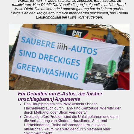
Warum ist man in Niedersachsen so zögerlich, Bahnstrecken zu
reaktivieren, Herr Diehl? Die Vorteile liegen ja eigentlich auf der Hand.
Malte Diehl: Die amtierende Landesregierung hat da keinen großen
Ehrgeiz an den Tag gelegt und sich mehr darum gekümmert, das Thema
Elektromobilität bei Pkws voranzutreiben.
Für Debatten um E-Autos: die (bisher
unschlagbaren) Argumente
Das Hauptproblem des PKW-Verkehrs ist der
Flächenverbrauch durch Fahr- und Gehzeuge. Wie wird der
durch Methanol oder Strom verringert?
Zweites großes Problem sind die Unfallgefahren und damit
die Verbannung von Kindern, Haustieren, Seh- und
Hörbehinderten, Rollstuhlfahrenden usw. aus dem
öffentlichen Raum. Wie wird der durch Methanol oder
Strom verringert?