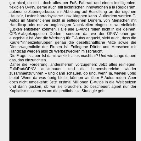
gar nicht, ob nicht doch alles per Fuß, Fahrrad und einem intelligenten,
flexiblen ÖPNV, gerne auch mit technischen Innovationen a la RegioTram,
autonome Zubringerbusse mit Abholung auf Bestellung an der eigenen
Haustür, Lastenfahrradsysteme usw. klappen kann. Außerdem werden E-
Autos im Moment eher nicht in entlegenen Dörfern, von Menschen mit
Handicap oder nur zu ungünstigen Nachtzeiten eingesetzt, wo vielleicht
Lücken entstehen könnten. Falle alle E-Autos rollen nicht in die kleinen,
ÖPNV-abgekoppelten Dörfern, sondern da, wo der ÖPNV eher gut
ausgebaut ist. Wer die Werbung für E-Autos anguckt, sieht auch, dass die
Käufer*innenzielgruppen genau die gesellschaftliche Mitte sowie die
Dienstwagenflotte der Firmen ist. Entlegene Dörfer und Menschen mit
Handicap werden also zu Werbezwecken missbraucht.
Die Frage ist aber: Ist damit wirklich alles machbar? Und wie lange dauert
das, das einzurichten.
Daher die Forderung, andersherum vorzugehen: Jetzt alles reinlegen,
Fuß/Rad/ÖPNV auszubauen und die Lebensbereiche wieder
zusammenzuführen – und dann schauen, ob und, wenn ja, wieviel übrig
bleibt. Wenn da was übrig bleibt, können wir über E-Autos reden. Aber
doch nicht umgekehrt: Jetzt erstmal Millionen E-Autos in die Welt setzen
und dann gucken, ob wir sie brauchen. So bescheuert agiert nur der
Kapitalismus, dem es um die profitabelste Strategie geht.