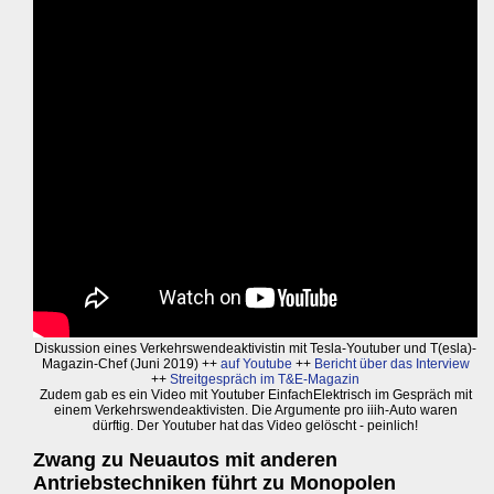
Diskussion eines Verkehrswendeaktivistin mit Tesla-Youtuber und T(esla)-
Magazin-Chef (Juni 2019) ++
auf Youtube
++
Bericht über das Interview
++
Streitgespräch im T&E-Magazin
Zudem gab es ein Video mit Youtuber EinfachElektrisch im Gespräch mit
einem Verkehrswendeaktivisten. Die Argumente pro iiih-Auto waren
dürftig. Der Youtuber hat das Video gelöscht - peinlich!
Zwang zu Neuautos mit anderen
Antriebstechniken führt zu Monopolen