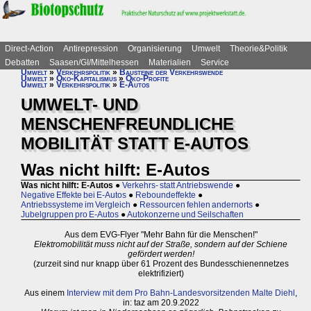
Direct-Action
Antirepression
Organisierung
Umwelt
Theorie&Politik
Debatten
Saasen/GI/Mittelhessen
Materialien
Service
Umwelt
»
Verkehrspolitik
»
Bausteine der Verkehrswende
Umwelt
»
Öko-Kapitalismus
»
Öko-Profite
Umwelt
»
Verkehrspolitik
»
E-Autos
UMWELT- UND
MENSCHENFREUNDLICHE
MOBILITÄT STATT E-AUTOS
Was nicht hilft: E-Autos
Was nicht hilft: E-Autos
●
Verkehrs- statt Antriebswende
●
Negative Effekte bei E-Autos
●
Reboundeffekte
●
Antriebssysteme im Vergleich
●
Ressourcen fehlen andernorts
●
Jubelgruppen pro E-Autos
●
Autokonzerne und Seilschaften
Aus dem EVG-Flyer "Mehr Bahn für die Menschen!"
Elektromobilität muss nicht auf der Straße, sondern auf der Schiene
gefördert werden!
(zurzeit sind nur knapp über 61 Prozent des Bundesschienennetzes
elektrifiziert)
Aus einem
Interview mit dem Pro Bahn-Landesvorsitzenden Malte Diehl
,
in: taz am 20.9.2022