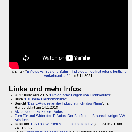
T&E-Talk "
E-Autos vs. Bus und Bahn – Individualmobilität oder öffentliche
Verkehrsmittel?
" am 7.11.2021
Links und mehr Infos
UPI-Studie aus 2015 "
Ökologische Folgen von Elektroautos
"
Buch "
Baustelle Elektromobilität
"
Bericht "
Das E-Auto rettet die Industrie, nicht das Klima
", in:
Handelsblatt am 14.1.2018
Aktionsideen zu Elektro-Autos
Zum Für und Wider des E-Autos. Der Brief eines Braunschweiger VW-
Arbeiters
Dokufilm "
E-Autos: Werden sie das Klima retten?
", auf: STRG_F am
24.11.2022