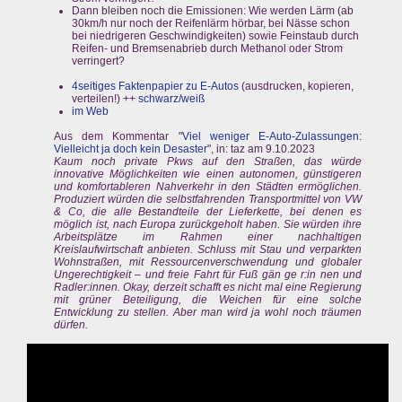
Dann bleiben noch die Emissionen: Wie werden Lärm (ab
30km/h nur noch der Reifenlärm hörbar, bei Nässe schon
bei niedrigeren Geschwindigkeiten) sowie Feinstaub durch
Reifen- und Bremsenabrieb durch Methanol oder Strom
verringert?
4seitiges Faktenpapier zu E-Autos
(ausdrucken, kopieren,
verteilen!) ++
schwarz/weiß
im Web
Aus dem Kommentar "
Viel weniger E-Auto-Zulassungen:
Vielleicht ja doch kein Desaster
", in: taz am 9.10.2023
Kaum noch private Pkws auf den Straßen, das würde
innovative Möglichkeiten wie einen autonomen, günstigeren
und komfortableren Nahverkehr in den Städten ermöglichen.
Produziert würden die selbstfahrenden Transportmittel von VW
& Co, die alle Bestandteile der Lieferkette, bei denen es
möglich ist, nach Europa zurückgeholt haben. Sie würden ihre
Arbeitsplätze im Rahmen einer nachhaltigen
Kreislaufwirtschaft anbieten. Schluss mit Stau und verparkten
Wohnstraßen, mit Ressourcenverschwendung und globaler
Ungerechtigkeit – und freie Fahrt für Fuß gän ge r:in nen und
Radler:innen. Okay, derzeit schafft es nicht mal eine Regierung
mit grüner Beteiligung, die Weichen für eine solche
Entwicklung zu stellen. Aber man wird ja wohl noch träumen
dürfen.