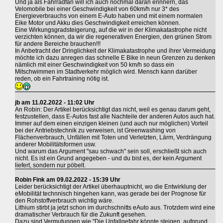
Und ja als Fahrradfan will ich auch nochmal daran erinnern, das
Velomobile bei einer Geschwindigkeit von 60km/h nur 3* des
Energieverbrauchs von einem E-Auto haben und mit einem normalen
Eike Motor und Akku dies Geschwindigkeit erreichen können.
Eine Wirkungsgradsteigerung, auf die wir in der Klimakatastrophe nicht
verzichten können, da wir die regenerativen Energien, den grünen Strom
für andere Bereiche brauchen!!!
In Anbetracht der Dringlichkeit der Klimakatastrophe und ihrer Vermeidung
möchte ich dazu anregen das schnelle E Bike in neun Grenzen zu denken
nämlich mit einer Geschwindigkeit von 50 km/h so dass ein
Mitschwimmen im Stadtverkehr möglich wird. Mensch kann darüber
reden, ob ein Fahrtraining nötig ist.
jb am 11.02.2022 - 11:02 Uhr
An Robin: Der Artikel berücksichtigt das nicht, weil es genau darum geht,
festzustellen, dass E-Autos fast alle Nachteile der anderen Autos auch hat.
Immer auf dem einen einzigen kleinen (und auch nur möglichen) Vorteil
bei der Antriebstechnik zu verweisen, ist Greenwashing von
Flächenverbrauch, Unfällen mit Toten und Verletzten, Lärm, Verdrängung
anderer Mobilitätsformen usw.
Und warum das Argument "sau schwach" sein soll, erschließt sich auch
nicht. Es ist ein Grund angegeben - und du bist es, der kein Argument
liefert, sondern nur pöbelt.
Robin Fink am 09.02.2022 - 15:39 Uhr
Leider berücksichtigt der Artikel überhauptnicht, wo die Entwirklung der
eMobilität technnisch hingehen kann, was gerade bei der Prognose für
den Rohstoffverbrauch wichtig wäre.
Lithium stirbt ja jetzt schon im durchschnitts eAuto aus. Trotzdem wird eine
dramatischer Verbrauch für die Zukunft gesehen.
Dazu sind Vermutungen wie "Die Unfallgefahr könnte steigen, aufgrund