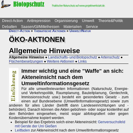
Direct-Action
Antirepression
Organisierung
Umwelt
Theorie&Politik
Debatten
Saasen/GI/Mittelhessen
Materialien
Service
Direct-Action
»
Thematische Aktionen
»
Umwelt/Natur
ÖKO-AKTIONEN
Allgemeine Hinweise
Allgemeine Hinweise
●
Landschafts- und Biotopschutz
●
Artenschutz
●
Flächenbesetzungen
●
Weitere Aktionen
●
Links
Immer wichtig und eine "Waffe" an sich:
Akteneinsicht nach dem
Umweltinformationsgesetz
Für alle umweltrelevanten Informationen (Naturschutz, Energie-
und Verkehrspolitik, Raumplanung, Bauleitplanung, Gentechnik,
Immissionsschutz usw.) besteht ein gesondertes Gesetz - zum
einen auf Bundesebene (Umweltinformationsgesetz) sowie zum
anderen für alles Länder (betrifft dann Landeseinrichtungen und -
behörden). Danach können die Akten gebühren- oder sogar kostenfrei auf
den Behörden eingesehen, meist sogar abfotografiert oder gegen
Kostenübernahme kopiert werden.
Beispiel für das Ergebnis solch einer Akteneinsicht:
Genversuchsfeld
mit Gerste der Uni Gießen
Leitfaden
zur Akteneinsicht nach dem Umweltinformationsgesetz