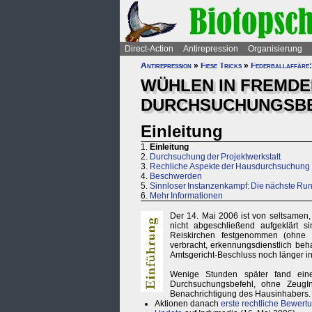
Direct-Action
Antirepression
Organisierung
Antirepression
»
Fiese Tricks
»
Federballaffäre:
WÜHLEN IN FREMDEN
DURCHSUCHUNGSB
Einleitung
1.
Einleitung
2.
Durchsuchung der Projektwerkstatt
3.
Rechliche Aspekte der Hausdurchsuchung
4.
Beschwerden
5.
Sinnloser Instanzenkampf: Die nächste Rund
6.
Mehr Informationen
Der 14. Mai 2006 ist von seltsamen,
nicht abgeschließend aufgeklärt s
Reiskirchen festgenommen (ohne P
verbracht, erkennungsdienstlich beha
Amtsgericht-Beschluss noch länger 
Wenige Stunden später fand eine
Durchsuchungsbefehl, ohne ZeugIn
Benachrichtigung des Hausinhabers.
Aktionen danach
erste rechtliche Bewert