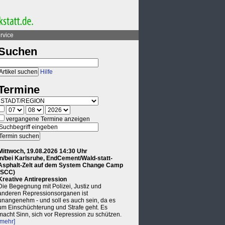
rvice
Suchen
Hilfe
Termine
vergangene Termine anzeigen
Mittwoch, 19.08.2026 14:30 Uhr
in/bei Karlsruhe, EndCement/Wald-statt-
Asphalt-Zelt auf dem System Change Camp
(SCC)
Kreative Antirepression
Die Begegnung mit Polizei, Justiz und
anderen Repressionsorganen ist
unangenehm - und soll es auch sein, da es
um Einschüchterung und Strafe geht. Es
macht Sinn, sich vor Repression zu schützen.
[mehr]