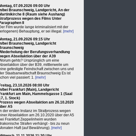
Montag, 07.09.2026 09:00 Uhr
in/bei Braunschweig, Landgericht, An der
Martinikirche 8 (Raum siehe Aushang)
Strafprozess wegen des Films Unter
Paragraphen II
Der Film wurde lange kriminalisiert mit der
(erlogenen) Behauptung, er sei illegal.
[mehr]
Montag, 21.09.2026 09:15 Uhr
in/bei Braunschweig, Landgericht
Braunschweig
Wiederholung der Berufungsverhandlung
wegen Abseilaktion über der A39
Worum gehts? Ursprünglich um eine
Abseilaktion über der B39, mittlerweile um
eine gefestigte Feindschaft zwischen uns und
der Staatsanwaltschaft Braunschweig Es ist
schon viel passiert: 1.
[mehr]
Freitag, 23.10.2026 08:00 Uhr
in/bei Frankfurt (Main), Landgericht
Frankfurt am Main, Hammelsgasse 1 (Saal
17, 1. Stock)
Prozess wegen Abseilaktion am 26.10.2020
über A5
In der ersten Instanz im Strafprozess wegen
einer Abseilaktion am 26.10.2020 über der A5
bei Frankfurt Zeppelinheim wurden
drakonische Strafen verhängt - bis zu neun
Monaten Haft (auf Bewährung).
[mehr]
Mittwoch, 11.11.2026 11:30 Uhr