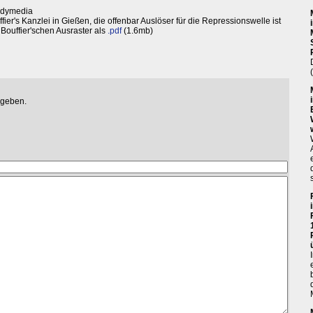
Indymedia
er's Kanzlei in Gießen, die offenbar Auslöser für die Repressionswelle ist
Bouffier'schen Ausraster als
.pdf
(1.6mb)
egeben.