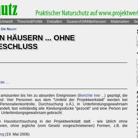
Umwelt
Theorie&Politik
Debatten
Saasen/GI/Mittelhessen
Materialien
Se
 Die Nacht
 HÄUSERN ... OHNE
ESCHLUSS
e ....
 amüsanten bis hin zu absurden Ereignissen (
Berichte hier ...
) geprägt, die
ind: Vier Personen aus dem "Umfeld der Projektwerkstatt" werden bei
ersonalienkontrolle, Durchsuchung o.Ä.), in Unterbindungsgewahrsam
ndelt, fast vollständig alle Kleidungsstücke "gezockt" und eine Person per
in Unterbindungsgewahrsam gebracht.
 Hausdurchsuchung in der Projektwerkstatt statt - wie üblich ohne
nen, ohne jegliche (vom Gesetz vorgeschriebenen) Formen, z.B. die
ung
(19. Mai 2006)