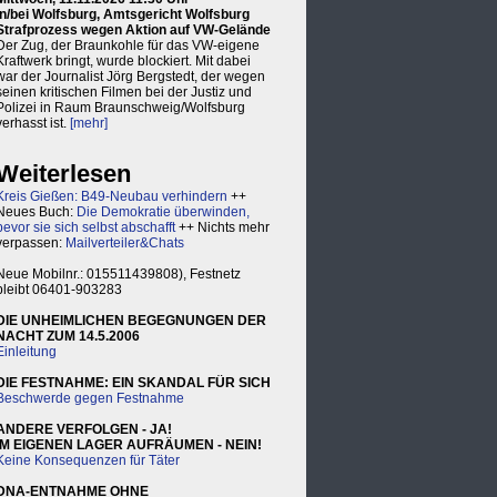
in/bei Wolfsburg, Amtsgericht Wolfsburg
Strafprozess wegen Aktion auf VW-Gelände
Der Zug, der Braunkohle für das VW-eigene
Kraftwerk bringt, wurde blockiert. Mit dabei
war der Journalist Jörg Bergstedt, der wegen
seinen kritischen Filmen bei der Justiz und
Polizei in Raum Braunschweig/Wolfsburg
verhasst ist.
[mehr]
Weiterlesen
Kreis Gießen: B49-Neubau verhindern
++
Neues Buch:
Die Demokratie überwinden,
bevor sie sich selbst abschafft
++ Nichts mehr
verpassen:
Mailverteiler&Chats
Neue Mobilnr.: 015511439808), Festnetz
bleibt 06401-903283
DIE UNHEIMLICHEN BEGEGNUNGEN DER
NACHT ZUM 14.5.2006
Einleitung
DIE FESTNAHME: EIN SKANDAL FÜR SICH
Beschwerde gegen Festnahme
ANDERE VERFOLGEN - JA!
IM EIGENEN LAGER AUFRÄUMEN - NEIN!
Keine Konsequenzen für Täter
DNA-ENTNAHME OHNE