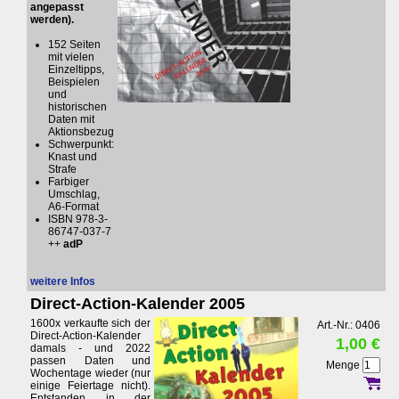
angepasst
werden).
152 Seiten
mit vielen
Einzeltipps,
Beispielen
und
historischen
Daten mit
Aktionsbezug
Schwerpunkt:
Knast und
Strafe
Farbiger
Umschlag,
A6-Format
ISBN 978-3-
86747-037-7
++
adP
weitere Infos
Direct-Action-Kalender 2005
1600x verkaufte sich der
Art.-Nr.: 0406
Direct-Action-Kalender
1,00 €
damals - und 2022
passen Daten und
Menge
Wochentage wieder (nur
einige Feiertage nicht).
Entstanden in der