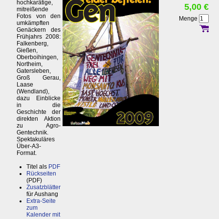
hochkarätige,
5,00 €
mitreißende
Fotos von den
Menge
umkämpften
Genäckern des
Frühjahrs 2008:
Falkenberg,
Gießen,
Oberboihingen,
Northeim,
Gatersleben,
Groß Gerau,
Laase
(Wendland),
dazu Einblicke
in die
Geschichte der
direkten Aktion
zu Agro-
Gentechnik.
Spektakuläres
Über-A3-
Format.
Titel als
PDF
Rückseiten
(PDF)
Zusatzblätter
für Aushang
Extra-Seite
zum
Kalender mit