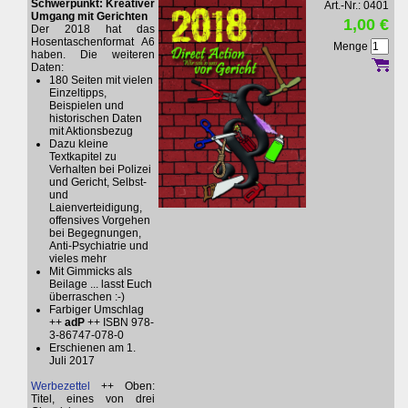
Schwerpunkt: Kreativer
Art.-Nr.: 0401
Umgang mit Gerichten
1,00 €
Der 2018 hat das
Hosentaschenformat A6
Menge
haben. Die weiteren
Daten:
180 Seiten mit vielen
Einzeltipps,
Beispielen und
historischen Daten
mit Aktionsbezug
Dazu kleine
Textkapitel zu
Verhalten bei Polizei
und Gericht, Selbst-
und
Laienverteidigung,
offensives Vorgehen
bei Begegnungen,
Anti-Psychiatrie und
vieles mehr
Mit Gimmicks als
Beilage ... lasst Euch
überraschen :-)
Farbiger Umschlag
++
adP
++ ISBN 978-
3-86747-078-0
Erschienen am 1.
Juli 2017
Werbezettel
++ Oben:
Titel, eines von drei