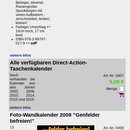
Beileger, diesmal:
Riesengroßer
Spuckibogen mit
vielen Aufklebern -
zerschneiden, lecken,
kleben!
Farbiger Umschlag ++
16cm hoch, 17 cm
breit
ISBN 978-3-86747-
017-9 ++
adP
weitere Infos
Alle verfügbaren Direct-Action-
Taschenkalender
Noch
Art.-Nr.: 0407
vorhanden die
5,00 €
Kalender aus
den Jahren
Menge
2005, 2008,
2010, 2014,
2015 und 2018.
weitere Infos
Foto-Wandkalender 2009 "Genfelder
befreien!"
13
Art.-Nr.: 0408