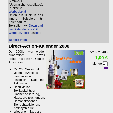
Gimmicks
(Überraschungsbeilage),
Rückseite ++
Werbeplakat
Unten ein Blick in das
Innere: Beispiele für
Kalendarium ++
Textseiten ++
Download
des Kalender als PDF
++
Werbeanzeige
(als
jpg
)
weitere Infos
Direct-Action-Kalender 2008
Der 2008er war wieder
Art.-Nr.: 0405
quadratisch ... etwas
1,00 €
größer als eine CD-Hülle.
Ansonsten:
Menge
Ca. 200 Seiten mit
vielen Einzeltipps,
Beispielen und
historischen Daten mit
Aktionsbezug
Dazu kleine
Textkapitel über
Flächenbesetzung,
Hausdurchsuchungen,
Demonstrationen,
Tierrechtsaktionen,
Antipsychiatrie
Wieder ein Extra als