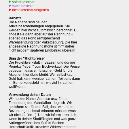
sofort lieferbar
Ware bestellt
nicht lieferbar/vergriffen
Rabatte
Die Rabatte sind bei den
Artikelbeschreibungen angegeben. Sie
werden hier nicht automatisch berechnet. Du
findest sie dann aber auf der Rechnung -
ebenso das Porto (entsprechend
Warensendung oder Paketgebühr). Die hier
angezeigte Rechnungshöhe stimmt daher
nicht mit dem späteren Endbetrag überein!
Sinn der "Richtpreise"
Die Projektwerkstatt in Saasen und dortige
Projekte "leben" vom Buchverkauf. Die Preise
bedeuten, dass ein bisschen Geld für die
Aktionen hier übrig bleibt. Wer selbst kaum
Geld hat, kann weniger zahlen. Teilt uns dann
im Bemerkungsfeld mit, wieviel Ihr zahlen
wollt/könnt.
Verwendung deiner Daten
Wir nutzen Name, Adresse usw. für die
Zusendung der Materialien - logisch. Wir
speichern sie für den Fall, dass wir an die
Bezahlung nochmal erinnern müssen (was
wir nicht hoffen :-). Und wir informieren dich,
wenn in deiner Stadt/Region mal was ganz
Außergewöhnliches läuft in Sachen
Herrschaftskritik, kreativer Widerstand oder