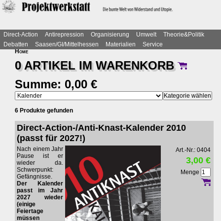
Direct-Action
Antirepression
Organisierung
Umwelt
Theorie&Politik
Debatten
Saasen/GI/Mittelhessen
Materialien
Service
Home
0 ARTIKEL IM
WARENKORB
Summe: 0,00 €
6 Produkte gefunden
Direct-Action-/Anti-Knast-Kalender 2010
(passt für 2027!)
Nach einem Jahr
Art.-Nr.: 0404
Pause ist er
3,00 €
wieder da.
Schwerpunkt:
Menge
Gefängnisse.
Der Kalender
passt im Jahr
2027 wieder
(einige
Feiertage
müssen