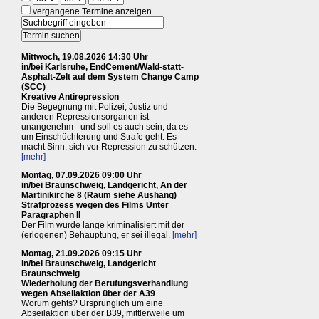
vergangene Termine anzeigen
Mittwoch, 19.08.2026 14:30 Uhr
in/bei Karlsruhe, EndCement/Wald-statt-
Asphalt-Zelt auf dem System Change Camp
(SCC)
Kreative Antirepression
Die Begegnung mit Polizei, Justiz und
anderen Repressionsorganen ist
unangenehm - und soll es auch sein, da es
um Einschüchterung und Strafe geht. Es
macht Sinn, sich vor Repression zu schützen.
[mehr]
Montag, 07.09.2026 09:00 Uhr
in/bei Braunschweig, Landgericht, An der
Martinikirche 8 (Raum siehe Aushang)
Strafprozess wegen des Films Unter
Paragraphen II
Der Film wurde lange kriminalisiert mit der
(erlogenen) Behauptung, er sei illegal.
[mehr]
Montag, 21.09.2026 09:15 Uhr
in/bei Braunschweig, Landgericht
Braunschweig
Wiederholung der Berufungsverhandlung
wegen Abseilaktion über der A39
Worum gehts? Ursprünglich um eine
Abseilaktion über der B39, mittlerweile um