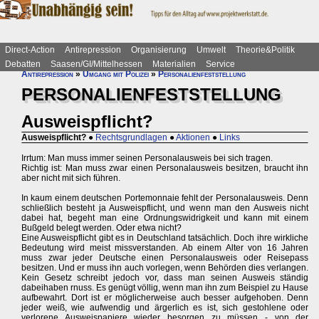
Direct-Action
Antirepression
Organisierung
Umwelt
Theorie&Politik
Debatten
Saasen/GI/Mittelhessen
Materialien
Service
Antirepression
»
Umgang mit Polizei
»
Personalienfeststellung
PERSONALIENFESTSTELLUNG
Ausweispflicht?
Ausweispflicht?
●
Rechtsgrundlagen
●
Aktionen
●
Links
Irrtum: Man muss immer seinen Personalausweis bei sich tragen.
Richtig ist: Man muss zwar einen Personalausweis besitzen, braucht ihn
aber nicht mit sich führen.
In kaum einem deutschen Portemonnaie fehlt der Personalausweis. Denn
schließlich besteht ja Ausweispflicht, und wenn man den Ausweis nicht
dabei hat, begeht man eine Ordnungswidrigkeit und kann mit einem
Bußgeld belegt werden. Oder etwa nicht?
Eine Ausweispflicht gibt es in Deutschland tatsächlich. Doch ihre wirkliche
Bedeutung wird meist missverstanden. Ab einem Alter von 16 Jahren
muss zwar jeder Deutsche einen Personalausweis oder Reisepass
besitzen. Und er muss ihn auch vorlegen, wenn Behörden dies verlangen.
Kein Gesetz schreibt jedoch vor, dass man seinen Ausweis ständig
dabeihaben rnuss. Es genügt völlig, wenn man ihn zum Beispiel zu Hause
aufbewahrt. Dort ist er möglicherweise auch besser aufgehoben. Denn
jeder weiß, wie aufwendig und ärgerlich es ist, sich gestohlene oder
verlorene Ausweispapiere wieder besorgen zu müssen - von der