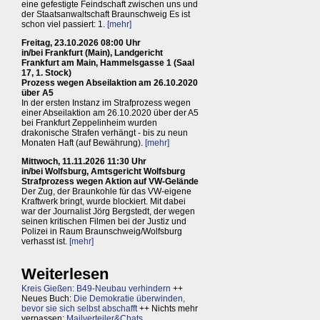
eine gefestigte Feindschaft zwischen uns und
der Staatsanwaltschaft Braunschweig Es ist
schon viel passiert: 1.
[mehr]
Freitag, 23.10.2026 08:00 Uhr
in/bei Frankfurt (Main), Landgericht
Frankfurt am Main, Hammelsgasse 1 (Saal
17, 1. Stock)
Prozess wegen Abseilaktion am 26.10.2020
über A5
In der ersten Instanz im Strafprozess wegen
einer Abseilaktion am 26.10.2020 über der A5
bei Frankfurt Zeppelinheim wurden
drakonische Strafen verhängt - bis zu neun
Monaten Haft (auf Bewährung).
[mehr]
Mittwoch, 11.11.2026 11:30 Uhr
in/bei Wolfsburg, Amtsgericht Wolfsburg
Strafprozess wegen Aktion auf VW-Gelände
Der Zug, der Braunkohle für das VW-eigene
Kraftwerk bringt, wurde blockiert. Mit dabei
war der Journalist Jörg Bergstedt, der wegen
seinen kritischen Filmen bei der Justiz und
Polizei in Raum Braunschweig/Wolfsburg
verhasst ist.
[mehr]
Weiterlesen
Kreis Gießen: B49-Neubau verhindern
++
Neues Buch:
Die Demokratie überwinden,
bevor sie sich selbst abschafft
++ Nichts mehr
verpassen:
Mailverteiler&Chats