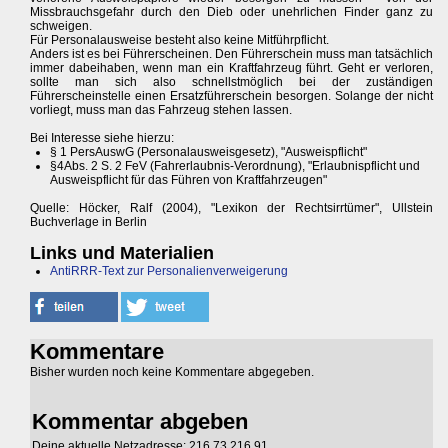
Missbrauchsgefahr durch den Dieb oder unehrlichen Finder ganz zu
schweigen.
Für Personalausweise besteht also keine Mitführpflicht.
Anders ist es bei Führerscheinen. Den Führerschein muss man tatsächlich
immer dabeihaben, wenn man ein Kraftfahrzeug führt. Geht er verloren,
sollte man sich also schnellstmöglich bei der zuständigen
Führerscheinstelle einen Ersatzführerschein besorgen. Solange der nicht
vorliegt, muss man das Fahrzeug stehen lassen.
Bei Interesse siehe hierzu:
§ 1 PersAuswG (Personalausweisgesetz), "Ausweispflicht"
§4Abs. 2 S. 2 FeV (Fahrerlaubnis-Verordnung), "Erlaubnispflicht und
Ausweispflicht für das Führen von Kraftfahrzeugen"
Quelle: Höcker, Ralf (2004), "Lexikon der Rechtsirrtümer", Ullstein
Buchverlage in Berlin
Links und Materialien
AntiRRR-Text zur Personalienverweigerung
Kommentare
Bisher wurden noch keine Kommentare abgegeben.
Kommentar abgeben
Deine aktuelle Netzadresse: 216.73.216.91