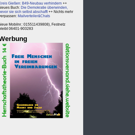
Kreis Gießen: B49-Neubau verhindern
++
Neues Buch:
Die Demokratie überwinden,
bevor sie sich selbst abschafft
++ Nichts mehr
verpassen:
Mailverteiler&Chats
Neue Mobilnr.: 015511439808), Festnetz
bleibt 06401-903283
Werbung