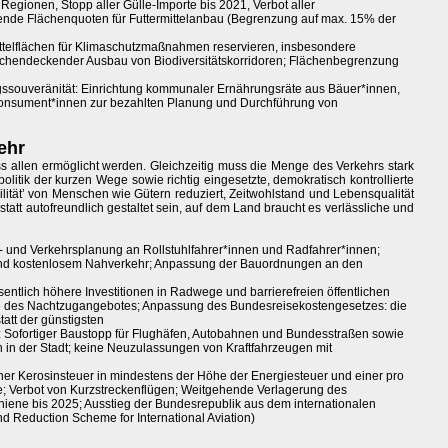
 Regionen, Stopp aller Gülle-Importe bis 2021, Verbot aller
inkende Flächenquoten für Futtermittelanbau (Begrenzung auf max. 15% der
ittelflächen für Klimaschutzmaßnahmen reservieren, insbesondere
chendeckender Ausbau von Biodiversitätskorridoren; Flächenbegrenzung
gssouveränität: Einrichtung kommunaler Ernährungsräte aus Bäuer*innen,
Konsument*innen zur bezahlten Planung und Durchführung von
ehr
uss allen ermöglicht werden. Gleichzeitig muss die Menge des Verkehrs stark
olitik der kurzen Wege sowie richtig eingesetzte, demokratisch kontrollierte
lität’ von Menschen wie Gütern reduziert, Zeitwohlstand und Lebensqualität
tatt autofreundlich gestaltet sein, auf dem Land braucht es verlässliche und
t- und Verkehrsplanung an Rollstuhlfahrer*innen und Radfahrer*innen;
 und kostenlosem Nahverkehr; Anpassung der Bauordnungen an den
entlich höhere Investitionen in Radwege und barrierefreien öffentlichen
e des Nachtzugangebotes; Anpassung des Bundesreisekostengesetzes: die
tatt der günstigsten
r: Sofortiger Baustopp für Flughäfen, Autobahnen und Bundesstraßen sowie
 in der Stadt; keine Neuzulassungen von Kraftfahrzeugen mit
ner Kerosinsteuer in mindestens der Höhe der Energiesteuer und einer pro
e; Verbot von Kurzstreckenflügen; Weitgehende Verlagerung des
hiene bis 2025; Ausstieg der Bundesrepublik aus dem internationalen
 Reduction Scheme for International Aviation)