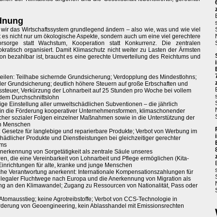
rdnung
wir das Wirtschaftssystem grundlegend ändern – also wie, was und wie viel
 es nicht nur um ökologische Aspekte, sondern auch um eine viel gerechtere
 Vorsorge statt Wachstum, Kooperation statt Konkurrenz. Die zentralen
ratisch organisiert. Damit Klimaschutz nicht weiter zu Lasten der Ärmsten
ion bezahlbar ist, braucht es eine gerechte Umverteilung des Reichtums und
ilen: Teilhabe sichernde Grundsicherung; Verdopplung des Mindestlohns;
r Grundsicherung; deutlich höhere Steuern auf große Erbschaften und
steuer, Verkürzung der Lohnarbeit auf 25 Stunden pro Woche bei vollem
 dem Durchschnittslohn
ige Einstellung aller umweltschädlichen Subventionen – die jährlich
n in die Förderung kooperativer Unternehmensformen, klimaschonender
icher sozialer Folgen einzelner Maßnahmen sowie in die Unterstützung der
en Menschen
Gesetze für langlebige und reparierbare Produkte; Verbot von Werbung im
ädlicher Produkte und Dienstleistungen bei gleichzeitiger gerechter
ums
 Anerkennung von Sorgetätigkeit als zentrale Säule unseres
en, die eine Vereinbarkeit von Lohnarbeit und Pflege ermöglichen (Kita-
 Einrichtungen für alte, kranke und junge Menschen
rische Verantwortung anerkennt: Internationale Kompensationszahlungen für
g legaler Fluchtwege nach Europa und die Anerkennung von Migration als
ung an den Klimawandel; Zugang zu Ressourcen von Nationalität, Pass oder
tomausstieg; keine Agrotreibstoffe; Verbot von CCS-Technologie in
Förderung von Geoengineering, kein Ablasshandel mit Emissionsrechten