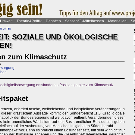
Umwelt
Theorie&Politik
Debatten
Saasen/GI/Mittelhessen
Materialien
Se
on unten
IT: SOZIALE UND ÖKOLOGISCHE
EN!
en zum Klimaschutz
z
ersorgung
 oben
gerechtigkeitsbewegung entstandenes Positionspapier zum Klimaschutz
itspaket
renzen, erfordert rasche, weitreichende und beispiellose Veränderungen in
u dieser drastischen Aussage kommt der Sonderbericht „1,5 Grad globale
apolitik der Bundesregierung ist weit davon entfernt, Veränderungen dieser
s es kein unendliches Wachstum auf der Basis endlicher Ressourcen geben
ielfach auf der Ausbeutung von Menschen im globalen Süden beruht.
enpaket vor. Denn es braucht einen Lösungsansatz, mit dem wir nicht nur
hen der Klimakrise angehen und die Gesellschaft lebenswerter, gerechter