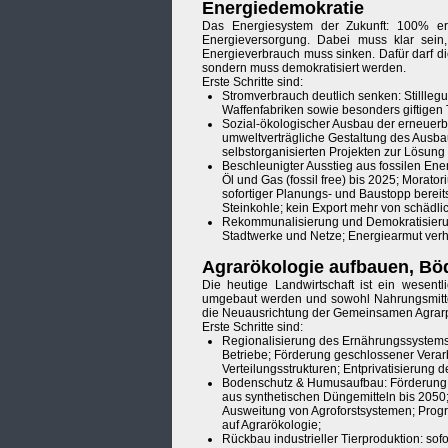
Energiedemokratie
Das Energiesystem der Zukunft: 100% ern
Energieversorgung. Dabei muss klar sein
Energieverbrauch muss sinken. Dafür darf di
sondern muss demokratisiert werden.
Erste Schritte sind:
Stromverbrauch deutlich senken: Stillleg
Waffenfabriken sowie besonders giftigen 
Sozial-ökologischer Ausbau der erneuerb
umweltverträgliche Gestaltung des Ausb
selbstorganisierten Projekten zur Lösung
Beschleunigter Ausstieg aus fossilen Ene
Öl und Gas (fossil free) bis 2025; Morator
sofortiger Planungs- und Baustopp bereit
Steinkohle; kein Export mehr von schädli
Rekommunalisierung und Demokratisierun
Stadtwerke und Netze; Energiearmut verh
Agrarökologie aufbauen, Bö
Die heutige Landwirtschaft ist ein wesentl
umgebaut werden und sowohl Nahrungsmittel 
die Neuausrichtung der Gemeinsamen Agrarpo
Erste Schritte sind:
Regionalisierung des Ernährungssystems:
Betriebe; Förderung geschlossener Verar
Verteilungsstrukturen; Entprivatisierung
Bodenschutz & Humusaufbau: Förderung 
aus synthetischen Düngemitteln bis 20
Ausweitung von Agroforstsystemen; Pro
auf Agrarökologie;
Rückbau industrieller Tierproduktion: sof