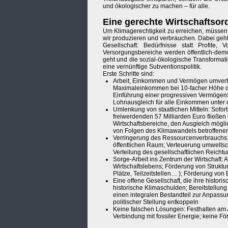
und ökologischer zu machen – für alle.
Eine gerechte Wirtschaftso
Um Klimagerechtigkeit zu erreichen, müssen 
wir produzieren und verbrauchen. Dabei geht
Gesellschaft: Bedürfnisse statt Profite,
Versorgungsbereiche werden öffentlich-demok
geht und die sozial-ökologische Transformat
eine vernünftige Subventionspolitik.
Erste Schritte sind:
Arbeit, Einkommen und Vermögen umverte
Maximaleinkommen bei 10-facher Höhe de
Einführung einer progressiven Vermögens
Lohnausgleich für alle Einkommen unter
Umlenkung von staatlichen Mitteln: Sofort
freiwerdenden 57 Milliarden Euro fließe
Wirtschaftsbereiche, den Ausgleich mögl
von Folgen des Klimawandels betroffen
Verringerung des Ressourcenverbrauchs: 
öffentlichen Raum; Verteuerung umweltsch
Verteilung des gesellschaftlichen Reicht
Sorge-Arbeit ins Zentrum der Wirtschaft:
Wirtschaftslebens; Förderung von Struktur
Plätze, Teilzeitstellen… ); Förderung von
Eine offene Gesellschaft, die ihre histo
historische Klimaschulden; Bereitstellun
einen integralen Bestandteil zur Anpass
politischer Stellung entkoppeln
Keine falschen Lösungen: Festhalten am A
Verbindung mit fossiler Energie; keine 