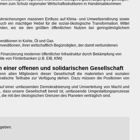
smen zum Schutz regionaler Wirtschaftsstrukturen in Handelsabkommen
 Versicherungen massiven Einfluss auf Klima- und Umweltzerstörung sowie
uch ein mächtiger Hebel für die sozial-ökologische Transformation. Mittel
rden, wo sie den größten öffentlichen Nutzen bei geringstmöglichem
vestitionen in Kohle, Öl und Gas
Investitionen, ihrer wirtschaftlich Begünstigten, der damit verbundenen
Finanzierung moderner öffentlicher Infrastruktur durch Bekämpfung von
ite von Förderbanken (z.B. EIB, KfW)
einer offenen und solidarischen Gesellschaft
nn allen Mitgliedern dieser Gesellschaft die materiellen und sozialen
atische Teilhabe zur Verfügung stehen. Dazu müssen die Positionen von
auf einer umfassenden Demokratisierung und Umverteilung von Macht und
, dass unsere Gesellschaft bereit ist, umfassende Umgestaltungsprozesse
 die mit den ökologischen Grenzen des Planeten verträglich sind.
egeben.