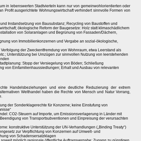
um in lebenswerten Stadtvierteln kann nur von gemeinwohlorientierten oder
an Profit ausgerichtete Wohnungswirtschaft verhindert sinnvolle Formen von
und Instandsetzung von Bausubstanz; Recycling von Baustoffen und
irtschaft; ökologische Reform der Baugesetze: Holz statt klimaschädlichem
nstallation von Solaranlagen und Begrünung von Fassaden/Dächern,
gnung von Immobilienkonzernen und Vergabe an sozial-ökologische,
 Verfolgung der Zweckentfremdung von Wohnraum, etwa Leerstand als
tc.; Unterstützung bei Umzügen zur sinnvollen Nutzung von leerstehenden
ünden
tadtplanung: Stopp der Versiegelung von Böden; Schließung
ung von Einfamilienhaussiedlungen; Erhalt und Ausbau von relevanten
echte Handelsbeziehungen und eine deutliche Reduzierung der extrem
 alternativen Welthandel haben die Rechte von Mensch und Natur Vorrang,
e.
ung der Sonderklagerechte für Konzerne; keine Einstufung von
nisse“
el: CO2-Steuern auf Importe, um Emissionsverlagerung in Länder mit
; Beendigung von Transportsubventionen und Einpreisung der verursachten
zerne: konstruktive Unterstützung der UN-Verhandlungen („Binding Treaty“)
tengesetz zur Verpflichtung von Konzernen auf Umwelt- und
chung von Schadensersatzklagen
: soweit möglich regionale öffentliche Auftragsvergabe; Zugang zu günstigen