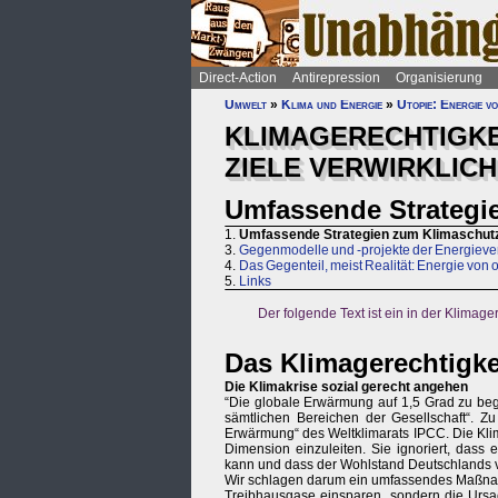
Direct-Action
Antirepression
Organisierung
Umwelt
»
Klima und Energie
»
Utopie: Energie v
KLIMAGERECHTIGKE
ZIELE VERWIRKLICH
Umfassende Strategi
1.
Umfassende Strategien zum Klimaschut
3.
Gegenmodelle und -projekte der Energiev
4.
Das Gegenteil, meist Realität: Energie von
5.
Links
Der folgende Text ist ein in der Klima
Das Klimagerechtigke
Die Klimakrise sozial gerecht angehen
“Die globale Erwärmung auf 1,5 Grad zu beg
sämtlichen Bereichen der Gesellschaft“. Z
Erwärmung“ des Weltklimarats IPCC. Die Klim
Dimension einzuleiten. Sie ignoriert, das
kann und dass der Wohlstand Deutschlands v
Wir schlagen darum ein umfassendes Maßnahm
Treibhausgase einsparen, sondern die Ursac