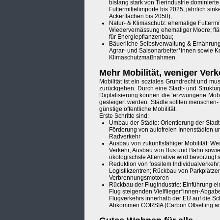
bislang stark von Tierindustrie dominierte
Futtermittelimporte bis 2025, jährlich s
Ackerflächen bis 2050);
Natur- & Klimaschutz: ehemalige Futterm
Wiedervernässung ehemaliger Moore; flä
für Energiepflanzenbau;
Bäuerliche Selbstverwaltung & Ernährun
Agrar- und Saisonarbeiter*innen sowie 
Klimaschutzmaßnahmen.
Mehr Mobilität, weniger Verk
Mobilität ist ein soziales Grundrecht und m
zurückgehen. Durch eine Stadt- und Strukturp
Digitalisierung können die ‘erzwungene Mobi
gesteigert werden. Städte sollten menschen- s
günstige öffentliche Mobilität.
Erste Schritte sind:
Umbau der Städte: Orientierung der Stad
Förderung von autofreien Innenstädten
Radverkehr
Ausbau von zukunftsfähiger Mobilität: Wes
Verkehr; Ausbau von Bus und Bahn sowi
ökologischste Alternative wird bevorzugt s
Reduktion von fossilem Individualverkeh
Logistikzentren; Rückbau von Parkplätzen
Verbrennungsmotoren
Rückbau der Flugindustrie: Einführung ei
Flug steigenden Vielflieger*innen-Abgab
Flugverkehrs innerhalb der EU auf die Sc
Abkommen CORSIA (Carbon Offsetting and