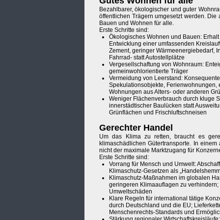
Gutes Wohnen für alle
Bezahlbarer, ökologischer und guter Wohnra
öffentlichen Trägern umgesetzt werden. Die 
Bauen und Wohnen für alle.
Erste Schritte sind:
Ökologisches Wohnen und Bauen: Erhalt 
Entwicklung einer umfassenden Kreislaufw
Zement, geringer Wärmeenergiebedarf, I
Fahrrad- statt Autostellplätze
Vergesellschaftung von Wohnraum: Entei
gemeinwohlorientierte Träger
Vermeidung von Leerstand: Konsequente
Spekulationsobjekte, Ferienwohnungen, e
Wohnungen aus Alters- oder anderen Gr
Weniger Flächenverbrauch durch kluge S
innerstädtischer Baulücken statt Ausweit
Grünflächen und Frischluftschneisen
Gerechter Handel
Um das Klima zu retten, braucht es ger
klimaschädlichen Gütertransporte. In einem
nicht der maximale Marktzugang für Konzern
Erste Schritte sind:
Vorrang für Mensch und Umwelt: Abschaff
Klimaschutz-Gesetzen als „Handelshemm
Klimaschutz-Maßnahmen im globalen Hand
geringeren Klimaauflagen zu verhindern
Umweltschäden
Klare Regeln für international tätige Kon
durch Deutschland und die EU; Lieferket
Menschenrechts-Standards und Ermögli
Stärkung regionaler Wirtschaftskreisläufe