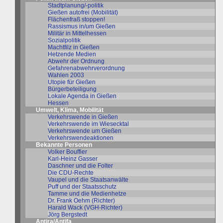
Stadtplanung/-politik
Gießen autofrei (Mobilität)
Flächenfraß stoppen!
Rassismus in/um Gießen
Militär in Mittelhessen
Sozialpolitik
Machtfilz in Gießen
Hetzende Medien
Abwehr der Ordnung
Gefahrenabwehrverordnung
Wahlen 2003
Utopie für Gießen
Bürgerbeteiligung
Lokale Agenda in Gießen
Hessen
Umwelt, Klima, Mobilität
Verkehrswende in Gießen
Verkehrswende im Wiesecktal
Verkehrswende um Gießen
Verkehrswendeaktionen
Bekannte Personen
Volker Bouffier
Karl-Heinz Gasser
Daschner und die Folter
Die CDU-Rechte
Vaupel und die Staatsanwälte
Puff und der Staatsschutz
Tamme und die Medienhetze
Dr. Frank Oehm (Richter)
Harald Wack (VGH-Richter)
Jörg Bergstedt
Antira/Antifa