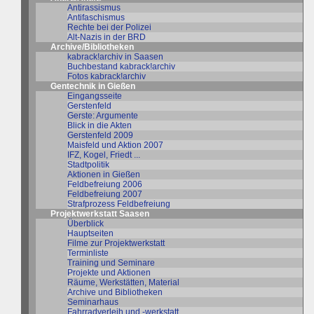
Antirassismus
Antifaschismus
Rechte bei der Polizei
Alt-Nazis in der BRD
Archive/Bibliotheken
kabrack!archiv in Saasen
Buchbestand kabrack!archiv
Fotos kabrack!archiv
Gentechnik in Gießen
Eingangsseite
Gerstenfeld
Gerste: Argumente
Blick in die Akten
Gerstenfeld 2009
Maisfeld und Aktion 2007
IFZ, Kogel, Friedt ...
Stadtpolitik
Aktionen in Gießen
Feldbefreiung 2006
Feldbefreiung 2007
Strafprozess Feldbefreiung
Projektwerkstatt Saasen
Überblick
Hauptseiten
Filme zur Projektwerkstatt
Terminliste
Training und Seminare
Projekte und Aktionen
Räume, Werkstätten, Material
Archive und Bibliotheken
Seminarhaus
Fahrradverleih und -werkstatt