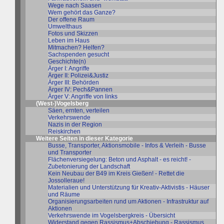
Wege nach Saasen
Wem gehört das Ganze?
Der offene Raum
Umwelthaus
Fotos und Skizzen
Leben im Haus
Mitmachen? Helfen?
Sachspenden gesucht
Geschichte(n)
Ärger I: Angriffe
Ärger II: Polizei&Justiz
Ärger III: Behörden
Ärger IV: Pech&Pannen
Ärger V: Angriffe von links
(West-)Vogelsberg
Säen, ernten, verteilen
Verkehrswende
Nazis in der Region
Reiskirchen
Weitere Seiten in dieser Kategorie
Busse, Transporter, Aktionsmobile - Infos & Verleih - Busse
und Transporter
Flächenversiegelung: Beton und Asphalt - es reicht! -
Zubetonierung der Landschaft
Kein Neubau der B49 im Kreis Gießen! - Rettet die
Jossolleraue!
Materialien und Unterstützung für Kreativ-Aktivistis - Häuser
und Räume
Organisierungsarbeiten rund um Aktionen - Infrastruktur auf
Aktionen
Verkehrswende im Vogelsbergkreis - Übersicht
Widerstand gegen Rassismus+Abschiebung - Rassismus