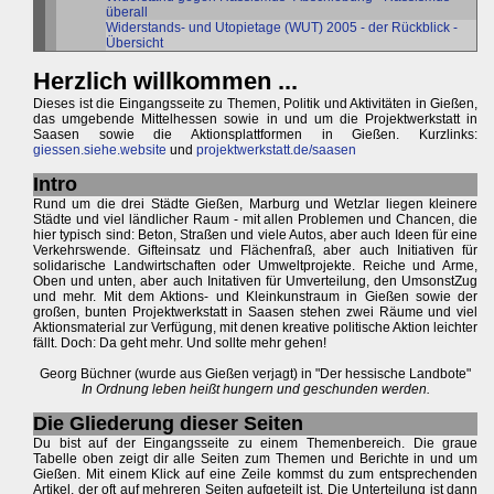
überall
Widerstands- und Utopietage (WUT) 2005 - der Rückblick -
Übersicht
Herzlich willkommen ...
Dieses ist die Eingangsseite zu Themen, Politik und Aktivitäten in Gießen,
das umgebende Mittelhessen sowie in und um die Projektwerkstatt in
Saasen sowie die Aktionsplattformen in Gießen. Kurzlinks:
giessen.siehe.website
und
projektwerkstatt.de/saasen
Intro
Rund um die drei Städte Gießen, Marburg und Wetzlar liegen kleinere
Städte und viel ländlicher Raum - mit allen Problemen und Chancen, die
hier typisch sind: Beton, Straßen und viele Autos, aber auch Ideen für eine
Verkehrswende. Gifteinsatz und Flächenfraß, aber auch Initiativen für
solidarische Landwirtschaften oder Umweltprojekte. Reiche und Arme,
Oben und unten, aber auch Initativen für Umverteilung, den UmsonstZug
und mehr. Mit dem Aktions- und Kleinkunstraum in Gießen sowie der
großen, bunten Projektwerkstatt in Saasen stehen zwei Räume und viel
Aktionsmaterial zur Verfügung, mit denen kreative politische Aktion leichter
fällt. Doch: Da geht mehr. Und sollte mehr gehen!
Georg Büchner (wurde aus Gießen verjagt) in "Der hessische Landbote"
In Ordnung leben heißt hungern und geschunden werden.
Die Gliederung dieser Seiten
Du bist auf der Eingangsseite zu einem Themenbereich. Die graue
Tabelle oben zeigt dir alle Seiten zum Themen und Berichte in und um
Gießen. Mit einem Klick auf eine Zeile kommst du zum entsprechenden
Artikel, der oft auf mehreren Seiten aufgeteilt ist. Die Unterteilung ist dann