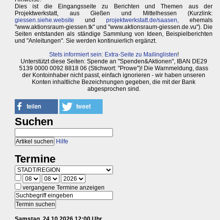
Dies ist die Eingangsseite zu Berichten und Themen aus der
Projektwerkstatt, aus Gießen und Mittelhessen (Kurzlink:
giessen.siehe.website
und
projektwerkstatt.de/saasen,
ehemals
"www.aktionsraum-giessen.tk" und "www.aktionsraum-giessen.de.vu"). Die
Seiten entstanden als ständige Sammlung von Ideen, Beispielberichten
und "Anleitungen". Sie werden kontinuierlich ergänzt.
Stets informiert sein: Extra-Seite zu Mailinglisten
!
Unterstützt diese Seiten: Spende an "Spenden&Aktionen", IBAN DE29
5139 0000 0092 8818 06 (Stichwort: "Prowe")! Die Warnmeldung, dass
der Kontoinhaber nicht passt, einfach ignorieren - wir haben unseren
Konten inhaltliche Bezeichnungen gegeben, die mit der Bank
abgesprochen sind.
Suchen
Hilfe
Termine
vergangene Termine anzeigen
Samstag, 24.10.2026 12:00 Uhr