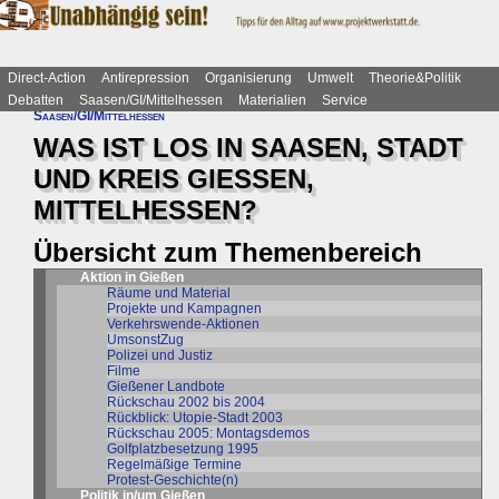
Direct-Action
Antirepression
Organisierung
Umwelt
Theorie&Politik
Debatten
Saasen/GI/Mittelhessen
Materialien
Service
Saasen/GI/Mittelhessen
WAS IST LOS IN SAASEN, STADT
UND KREIS GIESSEN,
MITTELHESSEN?
Übersicht zum Themenbereich
Aktion in Gießen
Räume und Material
Projekte und Kampagnen
Verkehrswende-Aktionen
UmsonstZug
Polizei und Justiz
Filme
Gießener Landbote
Rückschau 2002 bis 2004
Rückblick: Utopie-Stadt 2003
Rückschau 2005: Montagsdemos
Golfplatzbesetzung 1995
Regelmäßige Termine
Protest-Geschichte(n)
Politik in/um Gießen