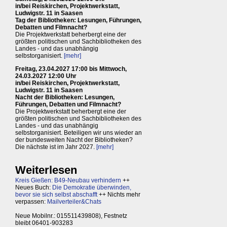
in/bei Reiskirchen, Projektwerkstatt,
Ludwigstr. 11 in Saasen
Tag der Bibliotheken: Lesungen, Führungen,
Debatten und Filmnacht?
Die Projektwerkstatt beherbergt eine der
größten politischen und Sachbibliotheken des
Landes - und das unabhängig
selbstorganisiert.
[mehr]
Freitag, 23.04.2027 17:00 bis Mittwoch,
24.03.2027 12:00 Uhr
in/bei Reiskirchen, Projektwerkstatt,
Ludwigstr. 11 in Saasen
Nacht der Bibliotheken: Lesungen,
Führungen, Debatten und Filmnacht?
Die Projektwerkstatt beherbergt eine der
größten politischen und Sachbibliotheken des
Landes - und das unabhängig
selbstorganisiert. Beteiligen wir uns wieder an
der bundesweiten Nacht der Bibliotheken?
Die nächste ist im Jahr 2027.
[mehr]
Weiterlesen
Kreis Gießen: B49-Neubau verhindern
++
Neues Buch:
Die Demokratie überwinden,
bevor sie sich selbst abschafft
++ Nichts mehr
verpassen:
Mailverteiler&Chats
Neue Mobilnr.: 015511439808), Festnetz
bleibt 06401-903283