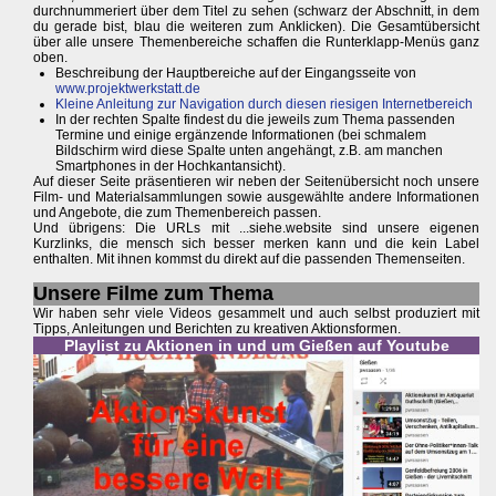
durchnummeriert über dem Titel zu sehen (schwarz der Abschnitt, in dem
du gerade bist, blau die weiteren zum Anklicken). Die Gesamtübersicht
über alle unsere Themenbereiche schaffen die Runterklapp-Menüs ganz
oben.
Beschreibung der Hauptbereiche auf der Eingangsseite von
www.projektwerkstatt.de
Kleine Anleitung zur Navigation durch diesen riesigen Internetbereich
In der rechten Spalte findest du die jeweils zum Thema passenden
Termine und einige ergänzende Informationen (bei schmalem
Bildschirm wird diese Spalte unten angehängt, z.B. am manchen
Smartphones in der Hochkantansicht).
Auf dieser Seite präsentieren wir neben der Seitenübersicht noch unsere
Film- und Materialsammlungen sowie ausgewählte andere Informationen
und Angebote, die zum Themenbereich passen.
Und übrigens: Die URLs mit ...siehe.website sind unsere eigenen
Kurzlinks, die mensch sich besser merken kann und die kein Label
enthalten. Mit ihnen kommst du direkt auf die passenden Themenseiten.
Unsere Filme zum Thema
Wir haben sehr viele Videos gesammelt und auch selbst produziert mit
Tipps, Anleitungen und Berichten zu kreativen Aktionsformen.
Playlist zu Aktionen in und um Gießen auf Youtube