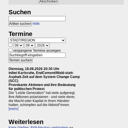
Suchen
Hilfe
Termine
vergangene Termine anzeigen
Dienstag, 18.08.2026 20:30 Uhr
in/bei Karlsruhe, EndCement/Wald-statt-
Asphalt-Zelt auf dem System Change Camp
(SCC)
Provokante Aktionen und ihre Bedeutung
für politischen Protest
Die "Letzte Generation" hat viele aufgeregt.
Ihre Aktionen polarisieren - und viele derer,
die Macht oder Kapital in ihren Händen
halten, schimpfen auf die Aktivist*innen.
[mehr]
Weiterlesen
Kreis Gießen: B49-Neubau verhindern
++