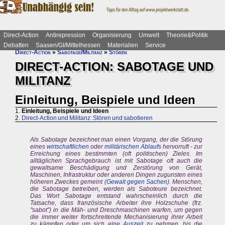
Direct-Action
Antirepression
Organisierung
Umwelt
Theorie&Politik
Debatten
Saasen/GI/Mittelhessen
Materialien
Service
Direct-Action
»
Sabotage/Militanz
»
Stören
DIRECT-ACTION: SABOTAGE UND
MILITANZ
Einleitung, Beispiele und Ideen
1.
Einleitung, Beispiele und Ideen
2.
Direct-Action und Militanz: Stören und sabotieren
Als Sabotage bezeichnet man einen Vorgang, der die Störung
eines
wirtschaftlichen
oder
militärischen Ablaufs
hervorruft - zur
Erreichung eines bestimmten (oft politischen) Zieles. Im
alltäglichen Sprachgebrauch ist mit Sabotage oft auch die
gewaltsame Beschädigung und Zerstörung von Gerät,
Maschinen, Infrastruktur oder anderen Dingen zugunsten eines
höheren Zweckes gemeint (
Gewalt gegen Sachen
). Menschen,
die Sabotage betreiben, werden als Saboteure bezeichnet.
Das Wort Sabotage entstand wahrscheinlich durch die
Tatsache, dass französische Arbeiter ihre Holzschuhe (frz.
"sabot") in die Mäh- und Dreschmaschinen warfen, um gegen
die immer weiter fortschreitende Mechanisierung ihrer Arbeit
zu kämpfen oder um sich eine
Auszeit
zu nehmen, bis die