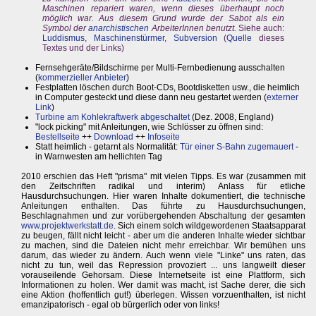
Maschinen repariert waren, wenn dieses überhaupt noch
möglich war. Aus diesem Grund wurde der Sabot als ein
Symbol der
anarchistischen
ArbeiterInnen benutzt.
Siehe auch:
Luddismus
,
Maschinenstürmer
,
Subversion
(
Quelle
dieses
Textes und der Links)
Fernsehgeräte/Bildschirme per Multi-Fernbedienung ausschalten
(
kommerzieller Anbieter
)
Festplatten löschen durch Boot-CDs, Bootdisketten usw., die heimlich
in Computer gesteckt und diese dann neu gestartet werden (
externer
Link
)
Turbine am Kohlekraftwerk abgeschaltet
(Dez. 2008, England)
"lock picking" mit Anleitungen, wie Schlösser zu öffnen sind:
Bestellseite
++
Download
++
Infoseite
Statt heimlich - getarnt als Normalität:
Tür einer S-Bahn zugemauert
-
in Warnwesten am hellichten Tag
2010 erschien das Heft "prisma" mit vielen Tipps. Es war (zusammen mit
den Zeitschriften radikal und interim) Anlass für etliche
Hausdurchsuchungen. Hier waren Inhalte dokumentiert, die technische
Anleitungen enthalten. Das führte zu Hausdurchsuchungen,
Beschlagnahmen und zur vorübergehenden Abschaltung der gesamten
www.projektwerkstatt.de
. Sich einem solch wildgewordenen Staatsapparat
zu beugen, fällt nicht leicht - aber um die anderen Inhalte wieder sichtbar
zu machen, sind die Dateien nicht mehr erreichbar. Wir bemühen uns
darum, das wieder zu ändern. Auch wenn viele "Linke" uns raten, das
nicht zu tun, weil das Repression provoziert ... uns langweilt dieser
vorauseilende Gehorsam. Diese Internetseite ist eine Plattform, sich
Informationen zu holen. Wer damit was macht, ist Sache derer, die sich
eine Aktion (hoffentlich gut!) überlegen. Wissen vorzuenthalten, ist nicht
emanzipatorisch - egal ob bürgerlich oder von links!