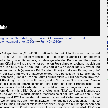
ng nur der Nachstellung
++
Trailer
++
Extraseite mit Infos zum Film
ownloadmöglichkeit (720p)
++
Full-HD (1080p)
rf Nirgendwo im „Danni“. Sie stößt auch hier auf viele Überraschungen und
ür „Ella“, wie die später verhaftete, bis heute unbekannte Person liebevoll
senverbindung vom Baumhaus, zu dem gerade der Korb eines Hubwagens
. Offenbar will sie sich einer schnellen Festnahme entziehen, hat sich am
ren. Die SEKler aus Köln und Düsseldorf, die als ausgebildete Kletterer und
 einen von sich (später als K432 in den Akten) auf diesen Baum, um „Ella“
 der Stelle an, wo die Traverse endet. K432 befestigt eine Kurzsicherung,
 dann nach „Ella“, die um den Baum herumklettern will zur nächsten Traverse.
ht Richtung des nächsten Baumes, in der Akte als A4/2 bezeichnet. Diesen
 zunächst selbst gegen Abstürzen und greift dann nach einer Bandschlinge, die
 ihre weitere Flucht verhindern, zerrt wild an der Schlinge und kann diese
esem Moment ist „Ella“ Gefangene. Alles, was "Ella" ab diesem Moment tut,
en und von K214 wegzukommen. Mehrfach zeigt der Film, wie sie den SEKler
wegdrückt. K214 antwortet mit Faustschlägen und Peitschenhieben. Er kann
ht weiter fesseln. Daher kommt D111, ein Kollege aus Düsseldorf, zur Hilfe. Er
des Baumes, tritt dabei mit seinen scharfen Steigeisen nur knapp neben den
nwesenden gefährdet. Auch er sichert sich zunächst, dann wird „Ella“ von