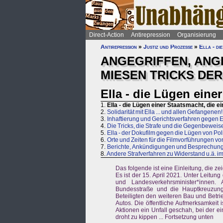
Direct-Action
Antirepression
Organisierung
Antirepression
»
Justiz und Prozesse
»
Ella - di
ANGEGRIFFEN, ANGE
MIESEN TRICKS DE
Ella - die Lügen eine
1.
Ella - die Lügen einer Staatsmacht, die e
2.
Solidarität mit Ella ... und allen Gefangenen!
3.
Inhaftierung und Gerichtsverfahren gegen E
4.
Die Tricks, die Strafe und die Gegenbeweise 
5.
Ella - der Dokufilm gegen die Lügen von Poli
6.
Orte und Zeiten für die Filmvorführungen von
7.
Berichte, Ankündigungen und Besprechun
8.
Andere Strafverfahren zu Widerstand u.ä. i
Das folgende ist eine Einleitung, die zei
Es ist der 15. April 2021. Unter Leitu
und Landesverkehrsminister*innen.
Bundesstraße und die Hauptkreuzung 
Beteiligten den weiteren Bau und Betr
Autos. Die öffentliche Aufmerksamkeit 
Aktionen ein Unfall geschah, bei der e
droht zu kippen ... Fortsetzung unten