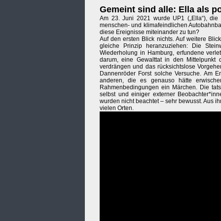
Gemeint sind alle: Ella als p
Am 23. Juni 2021 wurde UP1 („Ella“), die 
menschen- und klimafeindlichen Autobahnbau 
diese Ereignisse miteinander zu tun?
Auf den ersten Blick nichts. Auf weitere Bl
gleiche Prinzip heranzuziehen: Die Stei
Wiederholung in Hamburg, erfundene verlet
darum, eine Gewalttat in den Mittelpunkt d
verdrängen und das rücksichtslose Vorgehen
Dannenröder Forst solche Versuche. Am Ende
anderen, die es genauso hätte erwischen 
Rahmenbedingungen ein Märchen. Die tatsäc
selbst und einiger externer Beobachter*inn
wurden nicht beachtet – sehr bewusst. Aus ih
vielen Orten.