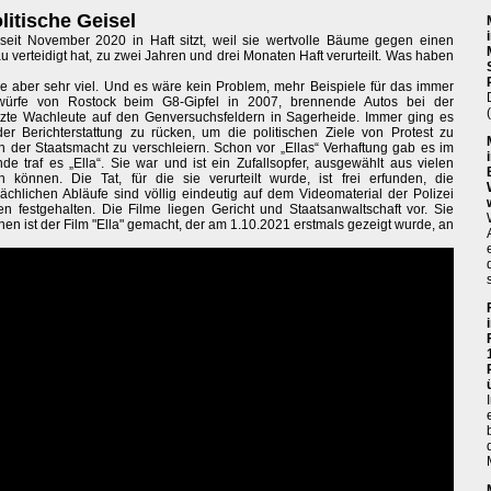
olitische Geisel
seit November 2020 in Haft sitzt, weil sie wertvolle Bäume gegen einen
verteidigt hat, zu zwei Jahren und drei Monaten Haft verurteilt. Was haben
icke aber sehr viel. Und es wäre kein Problem, mehr Beispiele für das immer
nwürfe von Rostock beim G8-Gipfel in 2007, brennende Autos bei der
zte Wachleute auf den Genversuchsfeldern in Sagerheide. Immer ging es
er Berichterstattung zu rücken, um die politischen Ziele von Protest zu
 der Staatsmacht zu verschleiern. Schon vor „Ellas“ Verhaftung gab es im
 traf es „Ella“. Sie war und ist ein Zufallsopfer, ausgewählt aus vielen
können. Die Tat, für die sie verurteilt wurde, ist frei erfunden, die
hlichen Abläufe sind völlig eindeutig auf dem Videomaterial der Polizei
en festgehalten. Die Filme liegen Gericht und Staatsanwaltschaft vor. Sie
nen ist der Film "Ella" gemacht, der am 1.10.2021 erstmals gezeigt wurde, an