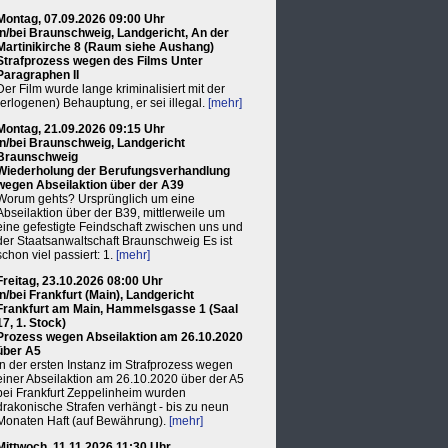
Montag, 07.09.2026 09:00 Uhr
in/bei Braunschweig, Landgericht, An der
Martinikirche 8 (Raum siehe Aushang)
Strafprozess wegen des Films Unter
Paragraphen II
Der Film wurde lange kriminalisiert mit der
(erlogenen) Behauptung, er sei illegal.
[mehr]
Montag, 21.09.2026 09:15 Uhr
in/bei Braunschweig, Landgericht
Braunschweig
Wiederholung der Berufungsverhandlung
wegen Abseilaktion über der A39
Worum gehts? Ursprünglich um eine
Abseilaktion über der B39, mittlerweile um
eine gefestigte Feindschaft zwischen uns und
der Staatsanwaltschaft Braunschweig Es ist
schon viel passiert: 1.
[mehr]
Freitag, 23.10.2026 08:00 Uhr
in/bei Frankfurt (Main), Landgericht
Frankfurt am Main, Hammelsgasse 1 (Saal
17, 1. Stock)
Prozess wegen Abseilaktion am 26.10.2020
über A5
In der ersten Instanz im Strafprozess wegen
einer Abseilaktion am 26.10.2020 über der A5
bei Frankfurt Zeppelinheim wurden
drakonische Strafen verhängt - bis zu neun
Monaten Haft (auf Bewährung).
[mehr]
Mittwoch, 11.11.2026 11:30 Uhr