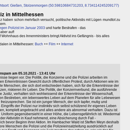
chtsort: Gießen, Stolzenmorgen (50.59810684731203, 8.734114245209177)
iz in Mittelhessen
iz haben schon mehrfach versucht, politische Aktivistis mit Lügen mundtot zu
ern.
egen Polizist im Januar 2003
und harte Bestrafen - das
aber auf!
f Wohnhaus des Innenministers bringt Aktivist ins Gefängnis - bis alles
alen in Mittelhessen:
Buch
++
Film
++
Internet
nspam am 05.10.2021 - 13:41 Uhr
isse liegen vor. Die Politik, die Konzerne und die Polizei arbeiten im
n Erkenntnissen Gewicht durch öffentlichen Protest, durch Aktionen wie im
 Menschen, die sich dort entschieden haben, sich für die Erkenntnisse der
en, riskieren ihr Leben. Die Politik, der Konzernverbund, die ausführende
die Justiz, verhalten sich wohlwissend der Erkenntnisse der Wissenschaft,
llen Bestreben, ein lebenswertes Leben auf dem Planeten für alle Lebewesen
n freizusprechen. Sie ist ein junger Mensch, der sich tapfer, mutig und
ingriffs der Polizei nur instinktiv sich selbst schützend ihr eigenes Leben
en, komplett angebracht und alles andere als abnormal verhalten. Dazu ist
n Uniform gegenübersieht in einer Höhe, die Lebensgefährlich ist. Wiedermal
der Aktivistin in Kauf nehmend, eine Absicherung durch Fall -
ch bevor Beginn ihrer Aktion. Im Hambacher Wald ist Steffen Meyn deshalb
re Menschen die Polizei und die Polizeieinsatzleitung ausdrücklich auf