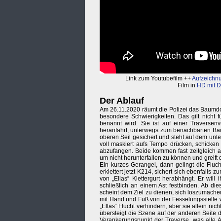
Link zum Youtubefilm ++
Aufzeichnu
Film in
HD mit D
Der Ablauf
Am 26.11.2020 räumt die Polizei das Baumdo
besondere Schwierigkeiten. Das gilt nicht f
benannt wird. Sie ist auf einer Traver
heranfährt, unterwegs zum benachbarten Baum
oberen Seil gesichert und steht auf dem unte
voll maskiert aufs Tempo drücken, schicken
abzufangen. Beide kommen fast zeitgleich an
um nicht herunterfallen zu können und greift
Ein kurzes Gerangel, dann gelingt die Fluc
erklettert jetzt K214, sichert sich ebenfalls
von „Ellas“ Klettergurt herabhängt. Er will
schließlich an einem Ast festbinden. Ab di
scheint dem Ziel zu dienen, sich loszumach
mit Hand und Fuß von der Fesselungsstelle 
„Ellas“ Flucht verhindern, aber sie allein nic
übersteigt die Szene auf der anderen Seite 
Verankerungspunkt der Traverse, was alle A