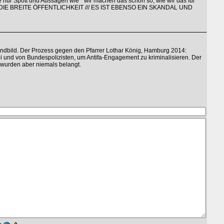
 nur Spott und Aussagen wie " wir machen das schon so, wie wir das für
N DIE BREITE ÖFFENTLICHKEIT /// ES IST EBENSO EIN SKANDAL UND
eindbild. Der Prozess gegen den Pfarrer Lothar König, Hamburg 2014:
 und von Bundespolizisten, um Antifa-Engagement zu kriminalisieren. Der
 wurden aber niemals belangt.