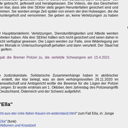
te gebracht, gefesselt und herabgelassen. Die Videos, die das Geschehen
n klar, dass alle drei SEKler stets gegen Herunterfallen gesichert sind und
ommen. Sie werden einige Zeit später von einem der drei Hubwagen, die die
heruntergeholt und vernommen. Sie geben an, keine Verletzungen zu haben
zur Hauptdarstellerin. Verletzungen, Dienstunfähigkeiten und Atteste werden
treten haben. Alle drei SEKler hätten sich nicht gesichert und seien daher in
t verfügbar gewesen. Die Lügen werden zur Falle, eine Widerlegung per
eben Monate in Untersuchungshaft gehalten und dann verurteilt. Der Staat hat
geifern.
gab die Bremer Polizei zu, die verletzte Schwangere am 15.4.2021
ie Justizskandale. Solidarische Zusammenhänge haben in akribischer
 erstellt, der klar belegt, was an dem verhängnisvollen 26.11.2020 im
nwaltschaft und Amtsgericht wollte die Beweise für die Lügen der Polizei
 zeigen. Er wurde erstmals am 1. Oktober, dem Jahrestag des Polizeiangriffs
Deutschland, Österreich und der Schweiz aufgeführt.
"Ella"
ht-aus-der-rolle-fallen-frauen-im-widerstand.html
" zum Fall Ella, in: Junge
Ella
" (funk)
 Aktionen und Knastzeit