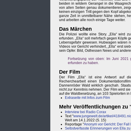
beiden in wildem Gerangel in die Waagrech
von allen Seiten genau dokumentieren, zeige
keinen einzigen Tritt gegen den Kopf abgek
ganze Zeit in unmittelbarer Nähe stehen, 
und arbeiten alle noch einige Tage weiter.
Das Märchen
Die Polizei wollte eine Story. „Ella“ wird 
erfunden. „Ella“ soll mehrfach gegen Köpfe ge
Lebensgefahr gewesen. Hubwagen wären nich
Videos vor Gericht verhindert, „Ella“ erst si
sein Opfer. Bild, Osthessen News und andere 
Fortsetzung von oben: Im Juni 2021 
erfunden zu haben.
Der Film
Der Film „Ella“ ist eine Antwort auf d
Recherchearbeit einen Dokumentationsfilm
Dannenröder Wald wirklich geschah. Staatsa
nicht zur Kenntnis nehmen. Der Film wird sie
auf die Waldbesetzung, an 103 Spielorten in 
Extraseite mit Infos zum Film
Mehr Veröffentlichungen zu 
Interview bei Radio Corax
Text "
www.jungewelt.de/artikel/418491.nic
Welt am 14.1.2022 (S. 15)
Reportage "
Anonym vor Gericht: Der Fall 
Selbstverfasste Erinnerungen von Ella zu