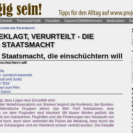
Umwelt
Theorie&Politik
Debatten
Saasen/GI/Mittelhessen
Materialien
Se
e Lügen der Staatsmacht
KLAGT, VERURTEILT - DIE
R STAATSMACHT
r Staatsmacht, die einschüchtern will
inschüchtern will
lla
- juristisch bewertet
zei und Justiz
 "Ella"
gen zum Film
m Danni
gt, dass Lügen kein Einzelfall sind:
ng der Verkehrssenatorin von Bremen beginnt die Konferenz der Bundes-
 Aktivistische Gruppen stören das Bild: Fünf Autobahnen, eine
vor dem Flughafen sind blockiert. Mit klaren Worten geißeln die
ieb von Autobahnen, Flughäfen und die Förderungen des Neukaufs von
ist hoch, doch dann verbreitet die Polizei die Meldung, dass durch die
ine Schwangere und ein Kleinkind schwer verletzt wurden. Die Debatte