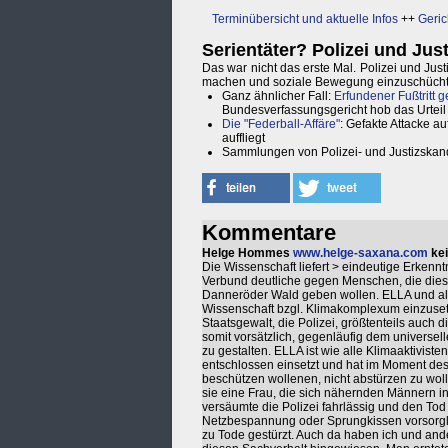
Terminübersicht und aktuelle Infos
++
Geri
Serientäter? Polizei und Just
Das war nicht das erste Mal. Polizei und Just
machen und soziale Bewegung einzuschücht
Ganz ähnlicher Fall:
Erfundener Fußtritt g
Bundesverfassungsgericht hob das Urteil 
Die "Federball-Affäre"
: Gefakte Attacke au
auffliegt
Sammlungen von Polizei- und Justizskand
Kommentare
Helge Hommes
www.helge-saxana.com
kei
Die Wissenschaft liefert > eindeutige Erkenntn
Verbund deutliche gegen Menschen, die diese
Danneröder Wald geben wollen. ELLA und alle
Wissenschaft bzgl. Klimakomplexum einzusetz
Staatsgewalt, die Polizei, größtenteils auch 
somit vorsätzlich, gegenläufig dem universe
zu gestalten. ELLA ist wie alle Klimaaktiviste
entschlossen einsetzt und hat im Moment des E
beschützen wollenen, nicht abstürzen zu woll
sie eine Frau, die sich nähernden Männern i
versäumte die Polizei fahrlässig und den Tod 
Netzbespannung oder Sprungkissen vorsorgli
zu Tode gestürzt. Auch da haben ich und ande