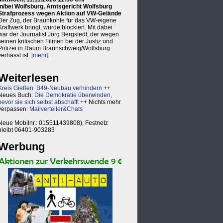
in/bei Wolfsburg, Amtsgericht Wolfsburg
Strafprozess wegen Aktion auf VW-Gelände
Der Zug, der Braunkohle für das VW-eigene
Kraftwerk bringt, wurde blockiert. Mit dabei
war der Journalist Jörg Bergstedt, der wegen
seinen kritischen Filmen bei der Justiz und
Polizei in Raum Braunschweig/Wolfsburg
verhasst ist.
[mehr]
Weiterlesen
Kreis Gießen: B49-Neubau verhindern
++
Neues Buch:
Die Demokratie überwinden,
bevor sie sich selbst abschafft
++ Nichts mehr
verpassen:
Mailverteiler&Chats
Neue Mobilnr.: 015511439808), Festnetz
bleibt 06401-903283
Werbung