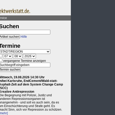
rvice
Suchen
Hilfe
Termine
vergangene Termine anzeigen
Mittwoch, 19.08.2026 14:30 Uhr
in/bei Karlsruhe, EndCement/Wald-statt-
Asphalt-Zelt auf dem System Change Camp
(SCC)
Kreative Antirepression
Die Begegnung mit Polizei, Justiz und
anderen Repressionsorganen ist
unangenehm - und soll es auch sein, da es
um Einschüchterung und Strafe geht. Es
macht Sinn, sich vor Repression zu schützen.
[mehr]