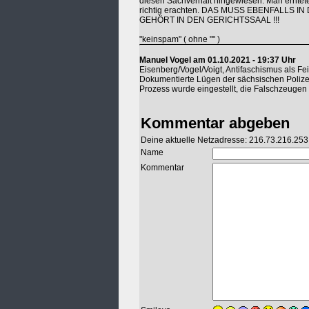
diesen Sachverhalt hingewiesen. Man erntete
richtig erachten. DAS MUSS EBENFALLS I
GEHÖRT IN DEN GERICHTSSAAL !!!
"keinspam" ( ohne "" )
Manuel Vogel am 01.10.2021 - 19:37 Uhr
Eisenberg/Vogel/Voigt, Antifaschismus als F
Dokumentierte Lügen der sächsischen Polizei
Prozess wurde eingestellt, die Falschzeugen
Kommentar abgeben
Deine aktuelle Netzadresse: 216.73.216.253
Name
Kommentar