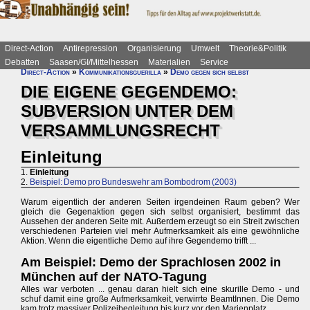
Direct-Action
Antirepression
Organisierung
Umwelt
Theorie&Politik
Debatten
Saasen/GI/Mittelhessen
Materialien
Service
Direct-Action
»
Kommunikationsguerilla
»
Demo gegen sich selbst
DIE EIGENE GEGENDEMO:
SUBVERSION UNTER DEM
VERSAMMLUNGSRECHT
Einleitung
1.
Einleitung
2.
Beispiel: Demo pro Bundeswehr am Bombodrom (2003)
Warum eigentlich der anderen Seiten irgendeinen Raum geben? Wer
gleich die Gegenaktion gegen sich selbst organisiert, bestimmt das
Aussehen der anderen Seite mit. Außerdem erzeugt so ein Streit zwischen
verschiedenen Parteien viel mehr Aufmerksamkeit als eine gewöhnliche
Aktion. Wenn die eigentliche Demo auf ihre Gegendemo trifft ...
Am Beispiel: Demo der Sprachlosen 2002 in
München auf der NATO-Tagung
Alles war verboten ... genau daran hielt sich eine skurille Demo - und
schuf damit eine große Aufmerksamkeit, verwirrte BeamtInnen. Die Demo
kam trotz massiver Polizeibegleitung bis kurz vor den Marienplatz.