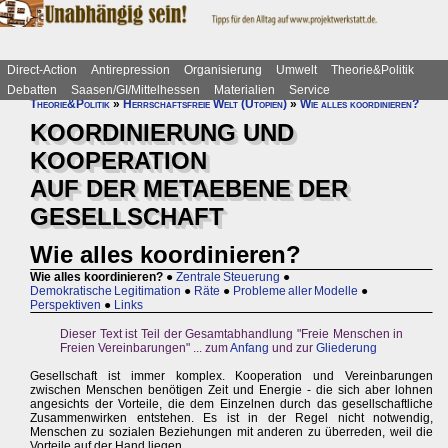
Direct-Action
Antirepression
Organisierung
Umwelt
Theorie&Politik
Debatten
Saasen/GI/Mittelhessen
Materialien
Service
Theorie&Politik
»
Herrschaftsfreie Welt (Utopien)
»
Wie alles koordinieren?
KOORDINIERUNG UND
KOOPERATION
AUF DER METAEBENE DER
GESELLSCHAFT
Wie alles koordinieren?
Wie alles koordinieren?
●
Zentrale Steuerung
●
Demokratische Legitimation
●
Räte
●
Probleme aller Modelle
●
Perspektiven
●
Links
Dieser Text ist Teil der Gesamtabhandlung "Freie Menschen in
Freien Vereinbarungen" ... zum
Anfang
und zur
Gliederung
Gesellschaft ist immer komplex. Kooperation und Vereinbarungen
zwischen Menschen benötigen Zeit und Energie - die sich aber lohnen
angesichts der Vorteile, die dem Einzelnen durch das gesellschaftliche
Zusammenwirken entstehen. Es ist in der Regel nicht notwendig,
Menschen zu sozialen Beziehungen mit anderen zu überreden, weil die
Vorteile auf der Hand liegen.