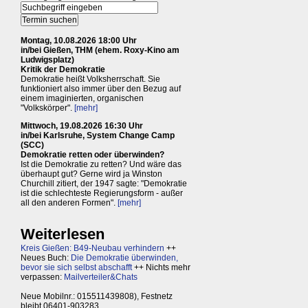
Montag, 10.08.2026 18:00 Uhr
in/bei Gießen, THM (ehem. Roxy-Kino am
Ludwigsplatz)
Kritik der Demokratie
Demokratie heißt Volksherrschaft. Sie
funktioniert also immer über den Bezug auf
einem imaginierten, organischen
"Volkskörper".
[mehr]
Mittwoch, 19.08.2026 16:30 Uhr
in/bei Karlsruhe, System Change Camp
(SCC)
Demokratie retten oder überwinden?
Ist die Demokratie zu retten? Und wäre das
überhaupt gut? Gerne wird ja Winston
Churchill zitiert, der 1947 sagte: "Demokratie
ist die schlechteste Regierungsform - außer
all den anderen Formen".
[mehr]
Weiterlesen
Kreis Gießen: B49-Neubau verhindern
++
Neues Buch:
Die Demokratie überwinden,
bevor sie sich selbst abschafft
++ Nichts mehr
verpassen:
Mailverteiler&Chats
Neue Mobilnr.: 015511439808), Festnetz
bleibt 06401-903283