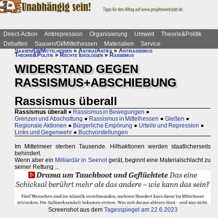
Direct-Action
Antirepression
Organisierung
Umwelt
Theorie&Politik
Debatten
Saasen/GI/Mittelhessen
Materialien
Service
Saasen/GI/Mittelhessen
»
Antira/Antifa
»
Antirassismus
Theorie&Politik
»
Rechte Ideologien
»
Rassismus
WIDERSTAND GEGEN
RASSISMUS+ABSCHIEBUNG
Rassismus überall
Rassismus überall
●
Rassismus in Bewegungen
●
Grenzen und Abschottung
●
Rassismus in Mittelhessen
●
Gießen
●
Regionale Aktionen
●
Bürgerliche Empörung
●
Urteile und Repression
●
Links und Gegenwehr
●
Buchvorstellungen
Im Mittelmeer sterben Tausende. Hilfsaktionen werden staatlicherseits
behindert.
Wenn aber ein
Milliardär in Seenot
gerät, beginnt eine Materialschlacht zu
seiner Rettung ...
Screenshot aus dem
Tagesspiegel am 22.6.2023