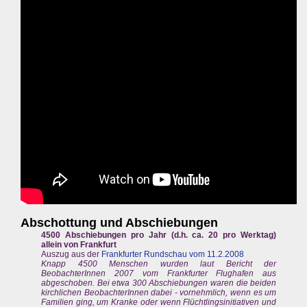
Abschottung und Abschiebungen
4500 Abschiebungen pro Jahr (d.h. ca. 20 pro Werktag)
allein von Frankfurt
Auszug aus der
Frankfurter Rundschau vom 11.2.2008
Knapp 4500 Menschen wurden laut Bericht der
BeobachterInnen 2007 vom Frankfurter Flughafen aus
abgeschoben. Bei etwa 300 Abschiebungen waren die beiden
kirchlichen BeobachterInnen dabei - vornehmlich, wenn es um
Familien ging, um Kranke oder wenn Flüchtlingsinitiativen und