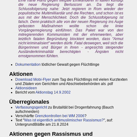
Eine harte Hand gegen illegale Einwanderer in Italien kündigt
die neue Regierung Berlusconi an. Da liegt die
Schlussfolgerung nahe: Jetzt regieren in Rom wieder der
populistische Multimilliardär und die Rechten, und schon ist es
aus mit der Menschlichkeit. Doch die Schlussfolgerung ist
falsch. Denn praktisch alle von der neuen Regierung ins Auge
gefassten Maßnahmen wollte schon die linke
Vorgängerregierung einführen. Das Paket war von den
mitregierenden Kommunisten mit der ehrenwerten, aber
letztlich fatalen Begründung blockiert worden, dass "Armut
nicht kriminalisiert" werden dürfe. Fatal deswegen, weil sich die
Bürgerinnen und Bürger in ihren - angesichts steigender
Ausländerkriminalität berechtigten - Ängsten nicht
ernstgenommen fühlten.
Dokumentation
tödlicher Gewalt gegen Flüchtlinge
Aktionen
Download Mobi-Flyer
zum Tag des Flüchtlings mit vielen Kurztexten
und Zitaten von Gerichten und Abschiebebehörden als .pdf
Aktionsideen
Bericht vom
Aktionstag 14.9.2002
Überregionales
Verfassungsgericht
zu Brutalität bei Drogenfahnung (Bauch
aufschneiden)
Verschärfte
Grenzkontrollen bei WM 2006
?
Text "
Was ist eigentlich antimuslimischer Rassismus?
", auf:
UntergrundBlättle am 21.8.2024
Aktionen gegen Rassismus und