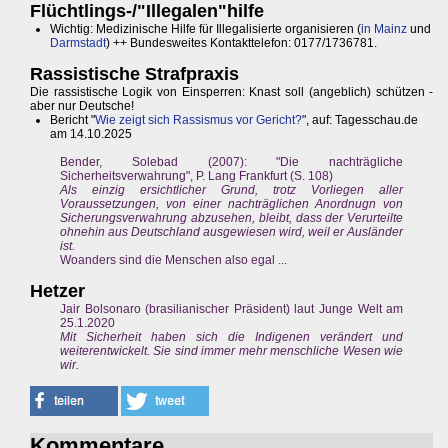
Flüchtlings-/"Illegalen"hilfe
Wichtig: Medizinische Hilfe für Illegalisierte organisieren (
in Mainz
und
Darmstadt
) ++ Bundesweites Kontakttelefon: 0177/1736781.
Rassistische Strafpraxis
Die rassistische Logik von Einsperren: Knast soll (angeblich) schützen -
aber nur Deutsche!
Bericht "
Wie zeigt sich Rassismus vor Gericht?
", auf: Tagesschau.de
am 14.10.2025
Bender, Solebad (2007): "Die nachträgliche
Sicherheitsverwahrung", P. Lang Frankfurt (S. 108)
Als einzig ersichtlicher Grund, trotz Vorliegen aller
Voraussetzungen, von einer nachträglichen Anordnugn von
Sicherungsverwahrung abzusehen, bleibt, dass der Verurteilte
ohnehin aus Deutschland ausgewiesen wird, weil er Ausländer
ist.
Woanders sind die Menschen also egal ...
Hetzer
Jair Bolsonaro (brasilianischer Präsident) laut Junge Welt am
25.1.2020
Mit Sicherheit haben sich die Indigenen verändert und
weiterentwickelt. Sie sind immer mehr menschliche Wesen wie
wir.
Kommentare