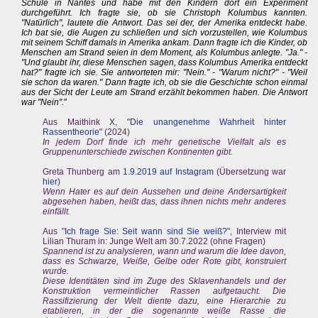
Schule in Nantes und habe mit den Kindern dort ein Experiment
durchgeführt. Ich fragte sie, ob sie Christoph Kolumbus kannten.
"Natürlich", lautete die Antwort. Das sei der, der Amerika entdeckt habe.
Ich bat sie, die Augen zu schließen und sich vorzustellen, wie Kolumbus
mit seinem Schiff damals in Amerika ankam. Dann fragte ich die Kinder, ob
Menschen am Strand seien in dem Moment, als Kolumbus anlegte. "Ja." -
"Und glaubt ihr, diese Menschen sagen, dass Kolumbus Amerika entdeckt
hat?" fragte ich sie. Sie antworteten mir: "Nein." - "Warum nicht?" - "Weil
sie schon da waren." Dann fragte ich, ob sie die Geschichte schon einmal
aus der Sicht der Leute am Strand erzählt bekommen haben. Die Antwort
war "Nein".
"
Aus Maithink X, "
Die unangenehme Wahrheit hinter
Rassentheorie
" (2024)
In jedem Dorf finde ich mehr genetische Vielfalt als es
Gruppenunterschiede zwischen Kontinenten gibt.
Greta Thunberg am
1.9.2019 auf Instagram
(Übersetzung war
hier
)
Wenn Hater es auf dein Aussehen und deine Andersartigkeit
abgesehen haben, heißt das, dass ihnen nichts mehr anderes
einfällt.
Aus "
Ich frage Sie: Seit wann sind Sie weiß?
", Interview mit
Lilian Thuram in: Junge Welt am 30.7.2022 (ohne Fragen)
Spannend ist zu analysieren, wann und warum die Idee davon,
dass es Schwarze, Weiße, Gelbe oder Rote gibt, konstruiert
wurde.
Diese Identitäten sind im Zuge des Sklavenhandels und der
Konstruktion vermeintlicher Rassen aufgetaucht. Die
Rassifizierung der Welt diente dazu, eine Hierarchie zu
etablieren, in der die sogenannte weiße Rasse die