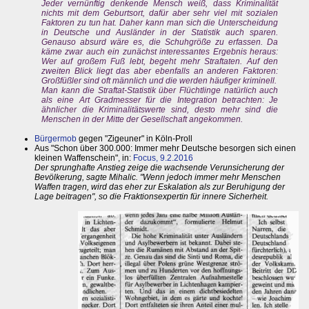
Jeder vernünftig denkende Mensch weiß, dass Kriminalität
nichts mit dem Geburtsort, dafür aber sehr viel mit sozialen
Faktoren zu tun hat. Daher kann man sich die Unterscheidung
in Deutsche und Ausländer in der Statistik auch sparen.
Genauso absurd wäre es, die Schuhgröße zu erfassen. Da
käme zwar auch ein zunächst interessantes Ergebnis heraus:
Wer auf großem Fuß lebt, begeht mehr Straftaten. Auf den
zweiten Blick liegt das aber ebenfalls an anderen Faktoren:
Großfüßler sind oft männlich und die werden häufiger kriminell.
Man kann die Straftat-Statistik über Flüchtlinge natürlich auch
als eine Art Gradmesser für die Integration betrachten: Je
ähnlicher die Kriminalitätswerte sind, desto mehr sind die
Menschen in der Mitte der Gesellschaft angekommen.
Bürgermob
gegen "Zigeuner" in Köln-Proll
Aus "Schon über 300.000: Immer mehr Deutsche besorgen sich einen
kleinen Waffenschein", in:
Focus, 9.2.2016
Der sprunghafte Anstieg zeige die wachsende Verunsicherung der
Bevölkerung, sagte Mihalic. "Wenn jedoch immer mehr Menschen
Waffen tragen, wird das eher zur Eskalation als zur Beruhigung der
Lage beitragen", so die Fraktionsexpertin für innere Sicherheit.