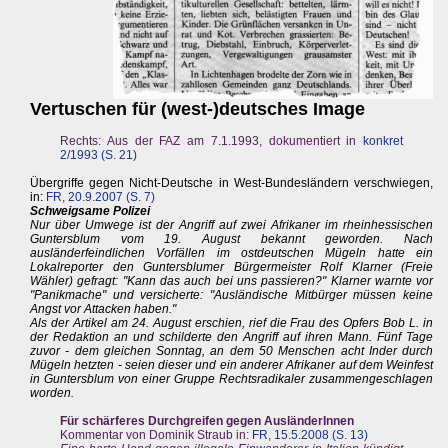
Vertuschen für (west-)deutsches Image
Rechts: Aus der FAZ am 7.1.1993, dokumentiert in
konkret
2/1993 (S. 21)
Übergriffe gegen Nicht-Deutsche in West-Bundesländern verschwiegen,
in:
FR, 20.9.2007 (S. 7)
Schweigsame Polizei
Nur über Umwege ist der Angriff auf zwei Afrikaner im rheinhessischen
Guntersblum vom 19. August bekannt geworden. Nach
ausländerfeindlichen Vorfällen im ostdeutschen Mügeln hatte ein
Lokalreporter den Guntersblumer Bürgermeister Rolf Klarner (Freie
Wähler) gefragt: "Kann das auch bei uns passieren?" Klarner warnte vor
"Panikmache" und versicherte: "Ausländische Mitbürger müssen keine
Angst vor Attacken haben."
Als der Artikel am 24. August erschien, rief die Frau des Opfers Bob L. in
der Redaktion an und schilderte den Angriff auf ihren Mann. Fünf Tage
zuvor - dem gleichen Sonntag, an dem 50 Menschen acht Inder durch
Mügeln hetzten - seien dieser und ein anderer Afrikaner auf dem Weinfest
in Guntersblum von einer Gruppe Rechtsradikaler zusammengeschlagen
worden.
Für schärferes Durchgreifen gegen AusländerInnen
Kommentar von Dominik Straub in:
FR, 15.5.2008 (S. 13)