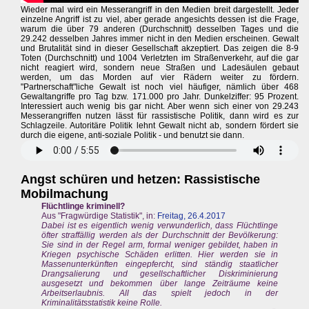
Wieder mal wird ein Messerangriff in den Medien breit dargestellt. Jeder
einzelne Angriff ist zu viel, aber gerade angesichts dessen ist die Frage,
warum die über 79 anderen (Durchschnitt) desselben Tages und die
29.242 desselben Jahres immer nicht in den Medien erscheinen. Gewalt
und Brutalität sind in dieser Gesellschaft akzeptiert. Das zeigen die 8-9
Toten (Durchschnitt) und 1004 Verletzten im Straßenverkehr, auf die gar
nicht reagiert wird, sondern neue Straßen und Ladesäulen gebaut
werden, um das Morden auf vier Rädern weiter zu fördern.
"Partnerschaft"liche Gewalt ist noch viel häufiger, nämlich über 468
Gewaltangriffe pro Tag bzw. 171.000 pro Jahr. Dunkelziffer: 95 Prozent.
Interessiert auch wenig bis gar nicht. Aber wenn sich einer von 29.243
Messerangriffen nutzen lässt für rassistische Politik, dann wird es zur
Schlagzeile. Autoritäre Politik lehnt Gewalt nicht ab, sondern fördert sie
durch die eigene, anti-soziale Politik - und benutzt sie dann.
Angst schüren und hetzen: Rassistische
Mobilmachung
Flüchtlinge kriminell?
Aus "Fragwürdige Statistik", in:
Freitag, 26.4.2017
Dabei ist es eigentlich wenig verwunderlich, dass Flüchtlinge
öfter straffällig werden als der Durchschnitt der Bevölkerung:
Sie sind in der Regel arm, formal weniger gebildet, haben in
Kriegen psychische Schäden erlitten. Hier werden sie in
Massenunterkünften eingepfercht, sind ständig staatlicher
Drangsalierung und gesellschaftlicher Diskriminierung
ausgesetzt und bekommen über lange Zeiträume keine
Arbeitserlaubnis. All das spielt jedoch in der
Kriminalitätsstatistik keine Rolle.