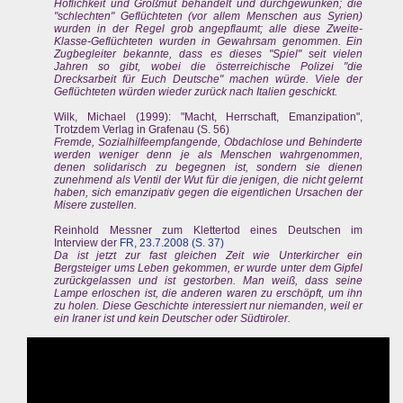
Höflichkeit und Großmut behandelt und durchgewunken; die
"schlechten" Geflüchteten (vor allem Menschen aus Syrien)
wurden in der Regel grob angepflaumt; alle diese Zweite-
Klasse-Geflüchteten wurden in Gewahrsam genommen. Ein
Zugbegleiter bekannte, dass es dieses "Spiel" seit vielen
Jahren so gibt, wobei die österreichische Polizei "die
Drecksarbeit für Euch Deutsche" machen würde. Viele der
Geflüchteten würden wieder zurück nach Italien geschickt.
Wilk, Michael (1999): "Macht, Herrschaft, Emanzipation",
Trotzdem Verlag in Grafenau (S. 56)
Fremde, Sozialhilfeempfangende, Obdachlose und Behinderte
werden weniger denn je als Menschen wahrgenommen,
denen solidarisch zu begegnen ist, sondern sie dienen
zunehmend als Ventil der Wut für die jenigen, die nicht gelernt
haben, sich emanzipativ gegen die eigentlichen Ursachen der
Misere zustellen.
Reinhold Messner zum Klettertod eines Deutschen im
Interview der
FR, 23.7.2008 (S. 37)
Da ist jetzt zur fast gleichen Zeit wie Unterkircher ein
Bergsteiger ums Leben gekommen, er wurde unter dem Gipfel
zurückgelassen und ist gestorben. Man weiß, dass seine
Lampe erloschen ist, die anderen waren zu erschöpft, um ihn
zu holen. Diese Geschichte interessiert nur niemanden, weil er
ein Iraner ist und kein Deutscher oder Südtiroler.