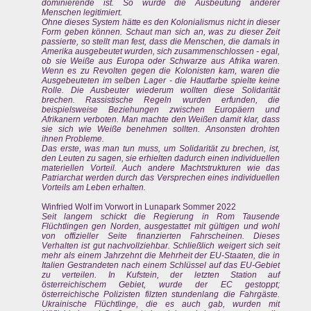
dominierende ist. So wurde die Ausbeutung anderer
Menschen legitimiert.
Ohne dieses System hätte es den Kolonialismus nicht in dieser
Form geben können. Schaut man sich an, was zu dieser Zeit
passierte, so stellt man fest, dass die Menschen, die damals in
Amerika ausgebeutet wurden, sich zusammenschlossen - egal,
ob sie Weiße aus Europa oder Schwarze aus Afrika waren.
Wenn es zu Revolten gegen die Kolonisten kam, waren die
Ausgebeuteten im selben Lager - die Hautfarbe spielte keine
Rolle. Die Ausbeuter wiederum wollten diese Solidarität
brechen. Rassistische Regeln wurden erfunden, die
beispielsweise Beziehungen zwischen Europäern und
Afrikanern verboten. Man machte den Weißen damit klar, dass
sie sich wie Weiße benehmen sollten. Ansonsten drohten
ihnen Probleme.
Das erste, was man tun muss, um Solidarität zu brechen, ist,
den Leuten zu sagen, sie erhielten dadurch einen individuellen
materiellen Vorteil. Auch andere Machtstrukturen wie das
Patriarchat werden durch das Versprechen eines individuellen
Vorteils am Leben erhalten.
Winfried Wolf im Vorwort in Lunapark Sommer 2022
Seit langem schickt die Regierung in Rom Tausende
Flüchtlingen gen Norden, ausgestattet mit gültigen und wohl
von offizieller Seite finanzierten Fahrscheinen. Dieses
Verhalten ist gut nachvollziehbar. Schließlich weigert sich seit
mehr als einem Jahrzehnt die Mehrheit der EU-Staaten, die in
Italien Gestrandeten nach einem Schlüssel auf das EU-Gebiet
zu verteilen. In Kufstein, der letzten Station auf
österreichischem Gebiet, wurde der EC gestoppt;
österreichische Polizisten filzten stundenlang die Fahrgäste.
Ukrainische Flüchtlinge, die es auch gab, wurden mit