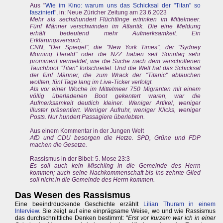
Aus "
Wie im Kino: warum uns das Schicksal der "Titan" so
fasziniert
", in: Neue Züricher Zeitung am 23.6.2023
Mehr als sechshundert Flüchtlinge ertrinken im Mittelmeer.
Fünf Männer verschwinden im Atlantik. Die eine Meldung
erhält bedeutend mehr Aufmerksamkeit. Ein
Erklärungsversuch.
CNN, "Der Spiegel", die "New York Times", der "Sydney
Morning Herald" oder die NZZ haben seit Sonntag sehr
prominent vermeldet, wie die Suche nach dem verschollenen
Tauchboot "Titan" fortschreitet. Und die Welt hat das Schicksal
der fünf Männer, die zum Wrack der "Titanic" abtauchen
wollten, fünf Tage lang im Live-Ticker verfolgt.
Als vor einer Woche im Mittelmeer 750 Migranten mit einem
völlig überladenen Boot gekentert waren, war die
Aufmerksamkeit deutlich kleiner. Weniger Artikel, weniger
illuster präsentiert. Weniger Aufruhr, weniger Klicks, weniger
Posts. Nur hundert Passagiere überlebten.
Aus einem Kommentar in der Jungen Welt
AfD und CDU besorgen die Hetze. SPD, Grüne und FDP
machen die Gesetze.
Rassismus in der Bibel: 5. Mose 23:3
Es soll auch kein Mischling in die Gemeinde des Herrn
kommen; auch seine Nachkommenschaft bis ins zehnte Glied
soll nicht in die Gemeinde des Herrn kommen.
Das Wesen des Rassismus
Eine beeindrduckende Geschichte erzählt
Lilian Thuram in einem
Interview
. Sie zeigt auf eine einprägsame Weise, wo und wie Rassismus
das durchschnittliche Denken bestimmt: "
Erst vor kurzem war ich in einer