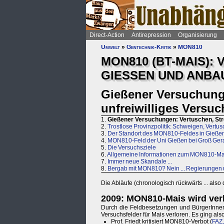
Direct-Action
Antirepression
Organisierung
Umwelt
»
Gentechnik-Kritik
»
MON810
MON810 (BT-MAIS):
GIESSEN UND ANBA
Gießener Versuchunge
unfreiwilliges Versu
1.
Gießener Versuchungen: Vertuschen, Stre
2.
Trostlose Provinzpolitik: Schweigen, Vertu
3.
Der Standort des MON810-Feldes in Gieße
4.
MON810-Feld der Uni Gießen bei Groß Ger
5.
Die Versuchsziele
6.
Allgemeine Informationen zum MON810-Ma
7.
Immer neue Skandale ...
8.
Bergab mit MON810? Nein ... Regierungen u
Die Abläufe (chronologisch rückwärts ... also
2009: MON810-Mais wird ver
Durch die Feldbesetzungen und BürgerInnen
Versuchsfelder für Mais verloren. Es ging a
Prof. Friedt kritisiert MON810-Verbot (
FAZ,