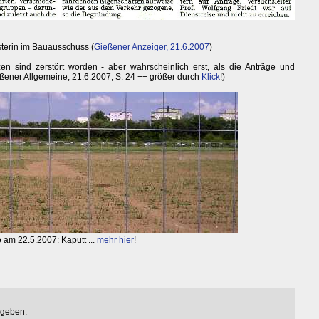
sterin im Bauausschuss (
Gießener Anzeiger, 21.6.2007
)
en sind zerstört worden - aber wahrscheinlich erst, als die Anträge und
eßener Allgemeine, 21.6.2007, S. 24 ++ größer durch
Klick
!)
 am 22.5.2007: Kaputt ...
mehr hier
!
egeben.