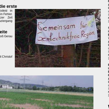
die erste
sfeld in
n Fehler.
zer Zeit
ziergang
eite
Groß Gerau
t Christof