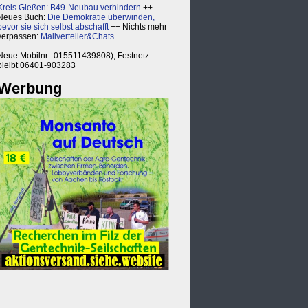
Kreis Gießen: B49-Neubau verhindern
++
Neues Buch:
Die Demokratie überwinden,
bevor sie sich selbst abschafft
++ Nichts mehr
verpassen:
Mailverteiler&Chats
Neue Mobilnr.: 015511439808), Festnetz
bleibt 06401-903283
Werbung