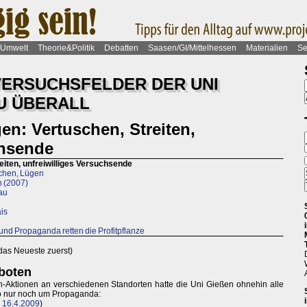
Umwelt
Theorie&Politik
Debatten
Saasen/GI/Mittelhessen
Materialien
Se
 VERSUCHSFELDER DER UNI
U ÜBERALL
n: Vertuschen, Streiten,
chsende
iten, unfreiwilliges Versuchsende
schen, Lügen
n (2007)
au
is
nd Propaganda retten die Profitpflanze
 das Neueste zuerst)
boten
-Aktionen an verschiedenen Standorten hatte die Uni Gießen ohnehin alle
lso nur noch um Propaganda:
 16.4.2009
)