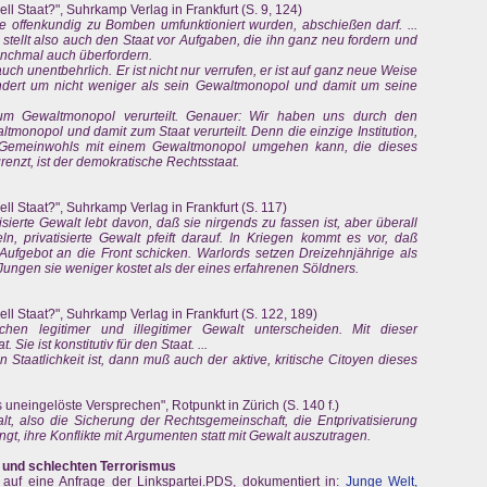
ll Staat?", Suhrkamp Verlag in Frankfurt (S. 9, 124)
die offenkundig zu Bomben umfunktioniert wurden, abschießen darf. ...
 stellt also auch den Staat vor Aufgaben, die ihn ganz neu fordern und
nchmal auch überfordern.
 auch unentbehrlich. Er ist nicht nur verrufen, er ist auf ganz neue Weise
ndert um nicht weniger als sein Gewaltmonopol und damit um seine
 zum Gewaltmonopol verurteilt. Genauer: Wir haben uns durch den
ltmonopol und damit zum Staat verurteilt. Denn die einzige Institution,
s Gemeinwohls mit einem Gewaltmonopol umgehen kann, die dieses
renzt, ist der demokratische Rechtsstaat.
ll Staat?", Suhrkamp Verlag in Frankfurt (S. 117)
isierte Gewalt lebt davon, daß sie nirgends zu fassen ist, aber überall
, privatisierte Gewalt pfeift darauf. In Kriegen kommt es vor, daß
 Aufgebot an die Front schicken. Warlords setzen Dreizehnjährige als
 Jungen sie weniger kostet als der eines erfahrenen Söldners.
ll Staat?", Suhrkamp Verlag in Frankfurt (S. 122, 189)
hen legitimer und illegitimer Gewalt unterscheiden. Mit dieser
 Sie ist konstitutiv für den Staat. ...
taatlichkeit ist, dann muß auch der aktive, kritische Citoyen dieses
 uneingelöste Versprechen", Rotpunkt in Zürich (S. 140 f.)
lt, also die Sicherung der Rechtsgemeinschaft, die Entprivatisierung
t, ihre Konflikte mit Argumenten statt mit Gewalt auszutragen.
t und schlechten Terrorismus
auf eine Anfrage der Linkspartei.PDS, dokumentiert in:
Junge Welt,