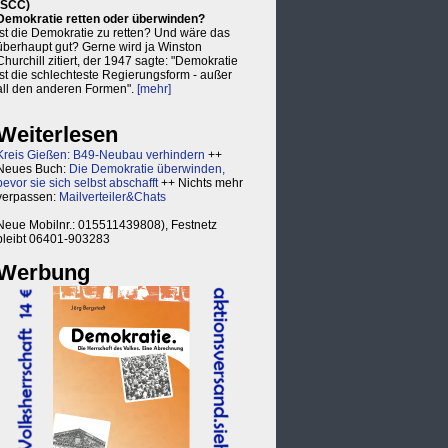
(SCC)
Demokratie retten oder überwinden?
Ist die Demokratie zu retten? Und wäre das
überhaupt gut? Gerne wird ja Winston
Churchill zitiert, der 1947 sagte: "Demokratie
ist die schlechteste Regierungsform - außer
all den anderen Formen".
[mehr]
Weiterlesen
Kreis Gießen: B49-Neubau verhindern
++
Neues Buch:
Die Demokratie überwinden,
bevor sie sich selbst abschafft
++ Nichts mehr
verpassen:
Mailverteiler&Chats
Neue Mobilnr.: 015511439808), Festnetz
bleibt 06401-903283
Werbung