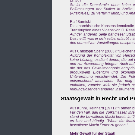
(S. 56)
So ist die Demokratie eben keine e
Befürchtungen der Kritiker in Antike
(Aristoteles), zu Verfall (Platon) und An
Ralf Burnicki
Die anarchistische Konsensdemokratie
Transkription eines Videos von O. Ress
Auf der anderen Seite hat dieser Staa
Das heißt, was er sich selbst erlaubt, 
den normativen Vorstellungen entsprec
Aus Christoph Spehr (2003): "Gleicher als
Aufgrund der Komplexität von Herrsch
keine Lösung; es dient denen, die auf
und zur Anwendung bringen. Auch auf d
die der des Gewaltmonopols entsprich
produktivem Eigentum und ökonomis
Unterordnung verschwindet. Die Politi
entsprechend ambivalent: Sie mag p
enthalten, zumeist wirkt sie jedoch 
reibungsloser den anderen Instrumente
Staatsgewalt in Recht und P
Aus Kühnl, Reinhard (1971): "Formen bü
Für den Fall, daß die Volksmassen ihre
stand die bewaffnete Macht bereit. Im 
es kurz und bündig: "Wenn die Masse 
bewaffnete Macht Feuer zu geben."
Mehr Gewalt für den Staat!