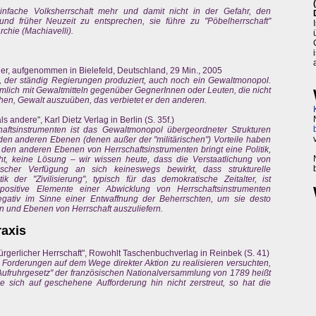
infache Volksherrschaft mehr und damit nicht in der Gefahr, den
 und früher Neuzeit zu entsprechen, sie führe zu "Pöbelherrschaft"
archie (Machiavelli).
ler, aufgenommen in Bielefeld, Deutschland, 29 Min., 2005
t, der ständig Regierungen produziert, auch noch ein Gewaltmonopol.
nämlich mit Gewaltmitteln gegenüber GegnerInnen oder Leuten, die nicht
hen, Gewalt auszuüben, das verbietet er den anderen.
 andere", Karl Dietz Verlag in Berlin (S. 35f.)
aftsinstrumenten ist das Gewaltmonopol übergeordneter Strukturen
 den anderen Ebenen (denen außer der "militärischen") Vorteile haben
en anderen Ebenen von Herrschaftsinstrumenten bringt eine Politik,
t, keine Lösung – wir wissen heute, dass die Verstaatlichung von
cher Verfügung an sich keineswegs bewirkt, dass strukturelle
k der "Zivilisierung", typisch für das demokratische Zeitalter, ist
ositive Elemente einer Abwicklung von Herrschaftsinstrumenten
negativ im Sinne einer Entwaffnung der Beherrschten, um sie desto
n und Ebenen von Herrschaft auszuliefern.
raxis
rgerlicher Herrschaft", Rowohlt Taschenbuchverlag in Reinbek (S. 41)
 Forderungen auf dem Wege direkter Aktion zu realisieren versuchten,
"Aufruhrgesetz" der französischen Nationalversammlung von 1789 heißt
sich auf geschehene Aufforderung hin nicht zerstreut, so hat die