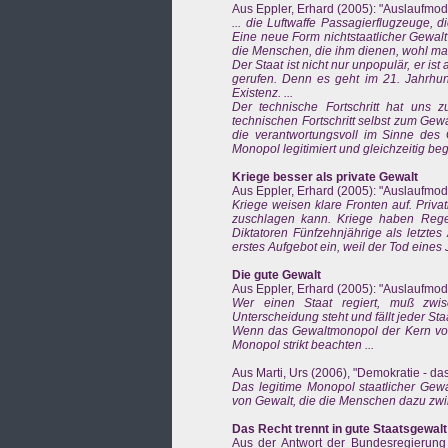
Aus Eppler, Erhard (2005): "Auslaufmode
... die Luftwaffe Passagierflugzeuge, 
Eine neue Form nichtstaatlicher Gewalt
die Menschen, die ihm dienen, wohl ma
Der Staat ist nicht nur unpopulär, er ist
gerufen. Denn es geht im 21. Jahrhu
Existenz. ...
Der technische Fortschritt hat uns
technischen Fortschritt selbst zum Gewa
die verantwortungsvoll im Sinne de
Monopol legitimiert und gleichzeitig beg
Kriege besser als private Gewalt
Aus Eppler, Erhard (2005): "Auslaufmode
Kriege weisen klare Fronten auf. Privat
zuschlagen kann. Kriege haben Regeln
Diktatoren Fünfzehnjährige als letztes
erstes Aufgebot ein, weil der Tod eines
Die gute Gewalt
Aus Eppler, Erhard (2005): "Auslaufmode
Wer einen Staat regiert, muß zwisc
Unterscheidung steht und fällt jeder Staat.
Wenn das Gewaltmonopol der Kern von S
Monopol strikt beachten ...
Aus Marti, Urs (2006), "Demokratie - das
Das legitime Monopol staatlicher Gewa
von Gewalt, die die Menschen dazu zwing
Das Recht trennt in gute Staatsgewal
Aus der Antwort der Bundesregierung 