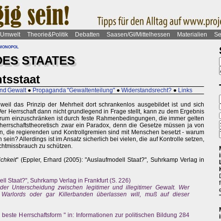
Umwelt
Theorie&Politik
Debatten
Saasen/GI/Mittelhessen
Materialien
Se
monopol
ES STAATES
tsstaat
und Gewalt
●
Propaganda "Gewaltenteilung"
●
Widerstandsrecht?
●
Links
 weil das Prinzip der Mehrheit dort schrankenlos ausgebildet ist und sich
r Herrschaft dann nicht grundlegend in Frage stellt, kann zu dem Ergebnis
rum einzuschränken ist durch feste Rahmenbedingungen, die immer gelten
herrschaftstheoretisch zwar ein Paradox, denn die Gesetze müssen ja von
 die regierenden und Kontrollgremien sind mit Menschen besetzt - warum
sein? Allerdings ist im Ansatz sicherlich bei vielen, die auf Kontrolle setzen,
chtmissbrauch zu schützen.
ichkeit
" (Eppler, Erhard (2005): "Auslaufmodell Staat?", Suhrkamp Verlag in
ll Staat?", Suhrkamp Verlag in Frankfurt (S. 226)
der Unterscheidung zwischen legitimer und illegitimer Gewalt. Wer
t Warlords oder gar Killerbanden überlassen will, muß auf dieser
 beste Herrschaftsform " in: Informationen zur politischen Bildung 284