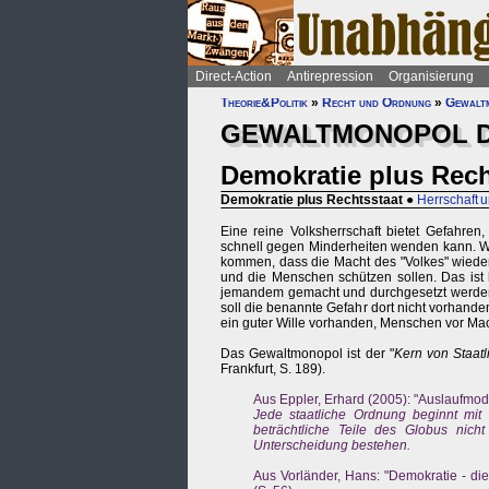
Direct-Action
Antirepression
Organisierung
Theorie&Politik
»
Recht und Ordnung
»
Gewalt
GEWALTMONOPOL D
Demokratie plus Rech
Demokratie plus Rechtsstaat
●
Herrschaft 
Eine reine Volksherrschaft bietet Gefahren,
schnell gegen Minderheiten wenden kann. We
kommen, dass die Macht des "Volkes" wiede
und die Menschen schützen sollen. Das ist 
jemandem gemacht und durchgesetzt werden,
soll die benannte Gefahr dort nicht vorhanden 
ein guter Wille vorhanden, Menschen vor Ma
Das Gewaltmonopol ist der "
Kern von Staatl
Frankfurt, S. 189).
Aus Eppler, Erhard (2005): "Auslaufmode
Jede staatliche Ordnung beginnt mit 
beträchtliche Teile des Globus nich
Unterscheidung bestehen.
Aus Vorländer, Hans: "Demokratie - die