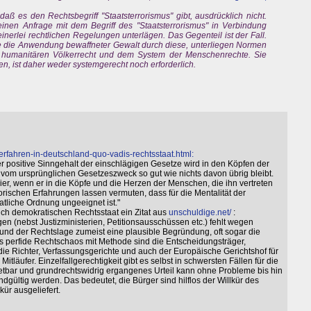
daß es den Rechtsbegriff "Staatsterrorismus" gibt, ausdrücklich nicht.
einen Anfrage mit dem Begriff des "Staatsterrorismus" in Verbindung
erlei rechtlichen Regelungen unterlägen. Das Gegenteil ist der Fall.
 die Anwendung bewaffneter Gewalt durch diese, unterliegen Normen
 humanitären Völkerrecht und dem System der Menschenrechte. Sie
n, ist daher weder systemgerecht noch erforderlich.
rfahren-in-deutschland-quo-vadis-rechtsstaat.html:
er positive Sinngehalt der einschlägigen Gesetze wird in den Köpfen der
 vom ursprünglichen Gesetzeszweck so gut wie nichts davon übrig bleibt.
er, wenn er in die Köpfe und die Herzen der Menschen, die ihn vertreten
orischen Erfahrungen lassen vermuten, dass für die Mentalität der
tliche Ordnung ungeeignet ist."
h demokratischen Rechtsstaat ein Zitat aus
unschuldige.net/
:
n (nebst Justizministerien, Petitionsausschüssen etc.) fehlt wegen
und der Rechtslage zumeist eine plausible Begründung, oft sogar die
s perfide Rechtschaos mit Methode sind die Entscheidungsträger,
e Richter, Verfassungsgerichte und auch der Europäische Gerichtshof für
läufer. Einzelfallgerechtigkeit gibt es selbst in schwersten Fällen für die
retbar und grundrechtswidrig ergangenes Urteil kann ohne Probleme bis hin
ltig werden. Das bedeutet, die Bürger sind hilflos der Willkür des
ür ausgeliefert.