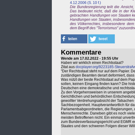
4.12.2006 (S. 10 f.)
Die Bundesregierung teilt die Ansicht, 
Das bedeutet nicht, daß die in der Kl
gebrachten Handlungen von Staaten kein
Handlungen von Staaten, insbesondere
des Völkerrechtes, insbesondere dem
dem Begriff des "Terrorismus" zuzuordne
Kommentare
Wende am 17.02.2022 - 19:55 Uhr
Haben wir wirklich einen Rechtsstaat?
Zitat aus
docplayer.org/9223185-Steuerstrafve
"Der Rechtsstaat steht nur auf dem Papier. D
zuständigen Beamten derart deformiert, dass
Was nützt der beste Rechtsstaat auf dem Papi
sollen, keinen Eingang finden kann? Die hist
Deutschen eine demokratische und rechtsstaa
Zu den Vorgehensweisen in unserem angeblic
Gerichtlichen und behördlichen Entscheidunge
gewollter Verdrehungsabsicht der Tatsachen 
Sachbezogenheit. Hauptverantwortlich für da
Parlamentsabgeordneten, die Regierungen, di
Menschenrechte. Daneben gibt es noch viele Mit
meisten Betroffenen nicht. Ein einmal unvert
zum Bundesverfassungsgericht und EGMR endgü
Staates und den schweren Folgen dieser Willk