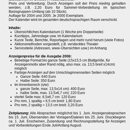
Preis und Verbreitung: Durch Anzeigen soll der Preis niedrig gehalten
werden, z.B. 2,20 Euro für Sammel-Vorbestellung im typischen
Basisgruppen-Umfang (ab 10 Stück).
Auflage für 2004 und 2005: Je 2000 Exemplare.
Der Kalender wird im gesamten deutschsprachigen Raum verschickt.
Inhalte:
Übersichtliches Kalendarium (1 Woche pro Doppelseite)
Kurztipps, Jahrestage usw. im Kalendarium
Kurze Texte, Berichte, Reportagen und mehr rund herum (viele Fotos)
Aktionsmethoden vorgestellt, z.B. verstecktes Theater
Serviceteile (Adressen, www-Übersichten usw.) im Anhang
Anzeigenpreise für die Ausgabe 2006:
Beliebige Format bis ganze Seite (15x15,5 cm Blattgröße, für
Anzeigenmotiv aber Rand nötig, also max. ca. 13,5 breit x14cm)
möglich
Farbige Anzeigen auf den Umschlaginnenseiten Seiten möglich
Ganze Seite: 640 Euro
Halbe Seite: 350 Euro
Im Innenbereich (s/w):
ganze Seite, max. 13,5x14 cm): 400 Euro
halbe Seite, max. 13,5x6,7 cm): 220 Euro
viertel Seite max. 6,5x6,7 cm: 120 Euro
Pro mm, 1 spaltig = 6,5 cm breit: 1,80 Euro
Pro mm, 2 spaltig = 13,5 cm breit: 3,20 Euro
Zeitplanung:
Alle Absprachen möglichst bis 1. Juni. Anzeigenabsprachen
bis 15. Juni, Übersenden der Vorlagen/Dateien bis 25. Juni. Druckbeginn
ca. 1. Juli. Erscheinen, Zusendung und Rechnungsstellung für Anzeigen
und Vorbestellungen Ende Juli/Anfang August.