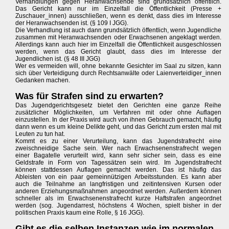
Verhandlungen gegen Heranwachsende sind grundsätzlich öffentlich.
Das Gericht kann nur im Einzelfall die Öffentlichkeit (Presse +
Zuschauer_innen) ausschließen, wenn es denkt, dass dies im Interesse
der Heranwachsenden ist. (§ 109 I JGG).
Die Verhandlung ist auch dann grundsätzlich öffentlich, wenn Jugendliche
zusammen mit Heranwachsenden oder Erwachsenen angeklagt werden.
Allerdings kann auch hier im Einzelfall die Öffentlichkeit ausgeschlossen
werden, wenn das Gericht glaubt, dass dies im Interesse der
Jugendlichen ist. (§ 48 III JGG)
Wer es vermeiden will, ohne bekannte Gesichter im Saal zu sitzen, kann
sich über Verteidigung durch Rechtsanwälte oder Laienverteidiger_innen
Gedanken machen.
Was für Strafen sind zu erwarten?
Das Jugendgerichtsgesetz bietet den Gerichten eine ganze Reihe
zusätzlicher Möglichkeiten, um Verfahren mit oder ohne Auflagen
einzustellen. In der Praxis wird auch von ihnen Gebrauch gemacht, häufig
dann wenn es um kleine Delikte geht, und das Gericht zum ersten mal mit
Leuten zu tun hat.
Kommt es zu einer Verurteilung, kann das Jugendstrafrecht eine
zweischneidige Sache sein. Wer nach Erwachsenenstrafrecht wegen
einer Bagatelle verurteilt wird, kann sehr sicher sein, dass es eine
Geldstrafe in Form von Tagessätzen sein wird. Im Jugendstrafrecht
können stattdessen Auflagen gemacht werden. Das ist häufig das
Ableisten von ein paar gemeinnützigen Arbeitsstunden. Es kann aber
auch die Teilnahme an langfristigen und zeitintensiven Kursen oder
anderen Erziehungsmaßnahmen angeordnet werden. Außerdem können
schneller als im Erwachsenenstrafrecht kurze Haftstrafen angeordnet
werden (sog. Jugendarrest, höchstens 4 Wochen, spielt bisher in der
politischen Praxis kaum eine Rolle, § 16 JGG).
Gibt es die selben Instanzen wie im normalen