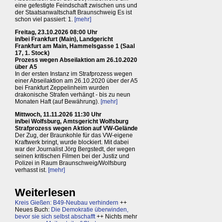
eine gefestigte Feindschaft zwischen uns und
der Staatsanwaltschaft Braunschweig Es ist
schon viel passiert: 1.
[mehr]
Freitag, 23.10.2026 08:00 Uhr
in/bei Frankfurt (Main), Landgericht
Frankfurt am Main, Hammelsgasse 1 (Saal
17, 1. Stock)
Prozess wegen Abseilaktion am 26.10.2020
über A5
In der ersten Instanz im Strafprozess wegen
einer Abseilaktion am 26.10.2020 über der A5
bei Frankfurt Zeppelinheim wurden
drakonische Strafen verhängt - bis zu neun
Monaten Haft (auf Bewährung).
[mehr]
Mittwoch, 11.11.2026 11:30 Uhr
in/bei Wolfsburg, Amtsgericht Wolfsburg
Strafprozess wegen Aktion auf VW-Gelände
Der Zug, der Braunkohle für das VW-eigene
Kraftwerk bringt, wurde blockiert. Mit dabei
war der Journalist Jörg Bergstedt, der wegen
seinen kritischen Filmen bei der Justiz und
Polizei in Raum Braunschweig/Wolfsburg
verhasst ist.
[mehr]
Weiterlesen
Kreis Gießen: B49-Neubau verhindern
++
Neues Buch:
Die Demokratie überwinden,
bevor sie sich selbst abschafft
++ Nichts mehr