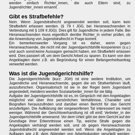
werden einfach Richter_innen, die auch Eltern sind, zu
Jugendrichter_innen ernannt.
Gibt es Strafbefehle?
Nein. Wenn Jugendstrafrecht angewendet werden soll, kann kein
Strafbefehl erlassen werden. (§ 79 I JGG, bei Heranwachsenden in
Verbindung mit § 109 II JGG). Dies gilt für Jugendliche in jedem Falle. Bei
Heranwachsenden muss eigentlich der/die Richter_in vorher prüfen, ob
die Anwendung von Jugendstrafrecht in Frage kommt.
Ein bemerkenswerter Vorgang ist es daher, wenn gegen
Heranwachsende, die nicht mit der Jugendgerichtshilfe kooperieren (s.u.)
und auch sonst keine Aussagen gemacht haben, ein Strafbefehl erlassen
wird. Dies passiert oft, um dem Gericht Arbeit zu sparen. Es kann von den
Angeklagten dann z.B. als Begründung für einen Befangenheitsantrag
verwertet werden.
Was ist die Jugendgerichtshilfe?
Die Jugendgerichtshilfe (kurz: JGH) ist eine weitere Institution, um
Jugendliche und Heranwachsende, gegen die ein Strafverfahren läuft,
auszuforschen. Organisatorisch ist sie in der Regel beim Jugendamt
angesiedelt, meistens werden Sozialarbeiter_innen für sie tätig.
Aufgabe der Jugendgerichtshilfe ist es, im Gespräch mit den Angeklagten
möglichst viel über ihre persönlichen Verhältnisse, Charakter und
Biografien herauszufinden und darüber einen Bericht für das Gericht
anzufertigen. Die Aufklärung der vorgeworfenen Tat interessiert sie meist
weniger. Während der Gerichtsverhandlung ist oft einE Vertreter_in der
Jugendgerichtshilfe anwesend. Vor dem Urteil gibt sie dem Gericht auf der
Grundlage ihrer Erkenntnisse einen Tip, welche Strafe gegen die
Angeklagten verhängt werden soll, und ob gegen Heranwachsende
Jugendstrafrecht angewendet werden soll. Wenn die Angeklagten zu
Auflagen wie z.B. dem Ableisten von Arbeitsstunden verurteilt werden,