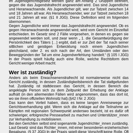
Im Jugendgerichtsgesetz werden ganz am Anfang 2 Gruppen definiert,
gegen die das Jugendstrafrecht angewendet wird. Das sind Jugendliche
und Heranwachsende. Als Jugendlicher gilt, wer zur Tatzeit zwischen 14
und 18 Jahren alt war. Als Heranwachsender, wer zur Tatzeit zwischen 18
und 21 Jahren alt war. (§1 II JGG). Diese Definition wird im folgenden
übernommen.
Gegen Jugendliche wird immer das Jugendstrafrecht angewendet. Ob es
gegen Heranwachsende angewendet wird, wird vom Gericht im Einzelfall
entschieden. Im Gesetz sind 2 Fälle vorgesehen, in denen es gegen sie
angewendet werden soll, und zwar wenn „ 1. die Gesamtwürdigung der
Persönlichkeit des Täters […] ergibt, daß er zur Zeit der Tat nach seiner
sittlichen und geistigen Entwicklung noch einem Jugendlichen
gleichstand, oder 2. es sich nach der Art, den Umständen oder den
Beweggründen der Tat um eine Jugendverfehlung handelt.“ (§ 105 I JGG)
In der Praxis spielt häufig auch eine Rolle, welche Rechtsform dem
Gericht weniger Arbeit macht.
Wer ist zuständig?
Anders als beim Erwachsenenstrafrecht ist normalerweise nicht das
Gericht zuständig, in dessen Zuständigkeitsbereich die Tat stattgefunden
hat. Zuständig ist stattdessen das Gericht, in dessen Bereich die
angeklagte Person sich zu dem Zeitpunkt der Erhebung der Anklage
aufhält (in den allermeisten Fällen wird angenommen, dass das dort ist,
wo sie ihren offiziellen Wohnsitz hat).(§42 I Nr. 2 JGG)
Das kann den Vorteil haben, dass es keine langen Anreisewege zur
Gerichtsverhandlung gibt. Wenn sich die Anklage auf die Teilnahme an
Kämpfen mit regionalen Schwerpunkt anderswo bezieht, ist es dafür oft
schwieriger, erfolgreiche Pressearbeit zu machen und Unterstützer_innen
zur Verhandlung zu mobilisieren.
Bei den Gerichten selbst sind sogenannte Jugendrichter_innen zuständig.
Laut Gesetz sind das Richter_innen, mit einer besonderen erzieherischen
Begabung. (§ 37 JGG) In der Praxis spielt diese Vorschrift keine Rolle. Oft