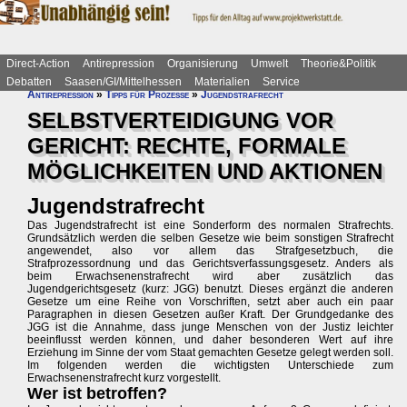
Direct-Action
Antirepression
Organisierung
Umwelt
Theorie&Politik
Debatten
Saasen/GI/Mittelhessen
Materialien
Service
Antirepression
»
Tipps für Prozesse
»
Jugendstrafrecht
SELBSTVERTEIDIGUNG VOR
GERICHT: RECHTE, FORMALE
MÖGLICHKEITEN UND AKTIONEN
Jugendstrafrecht
Das Jugendstrafrecht ist eine Sonderform des normalen Strafrechts.
Grundsätzlich werden die selben Gesetze wie beim sonstigen Strafrecht
angewendet, also vor allem das Strafgesetzbuch, die
Strafprozessordnung und das Gerichtsverfassungsgesetz. Anders als
beim Erwachsenenstrafrecht wird aber zusätzlich das
Jugendgerichtsgesetz (kurz: JGG) benutzt. Dieses ergänzt die anderen
Gesetze um eine Reihe von Vorschriften, setzt aber auch ein paar
Paragraphen in diesen Gesetzen außer Kraft. Der Grundgedanke des
JGG ist die Annahme, dass junge Menschen von der Justiz leichter
beeinflusst werden können, und daher besonderen Wert auf ihre
Erziehung im Sinne der vom Staat gemachten Gesetze gelegt werden soll.
Im folgenden werden die wichtigsten Unterschiede zum
Erwachsenenstrafrecht kurz vorgestellt.
Wer ist betroffen?