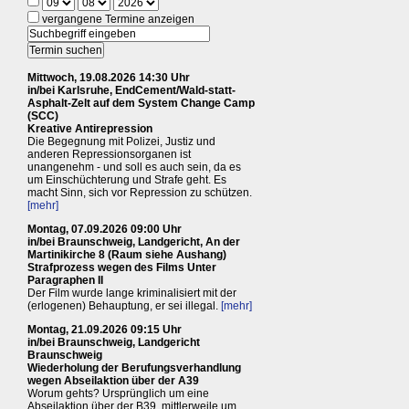
vergangene Termine anzeigen
Mittwoch, 19.08.2026 14:30 Uhr
in/bei Karlsruhe, EndCement/Wald-statt-
Asphalt-Zelt auf dem System Change Camp
(SCC)
Kreative Antirepression
Die Begegnung mit Polizei, Justiz und
anderen Repressionsorganen ist
unangenehm - und soll es auch sein, da es
um Einschüchterung und Strafe geht. Es
macht Sinn, sich vor Repression zu schützen.
[mehr]
Montag, 07.09.2026 09:00 Uhr
in/bei Braunschweig, Landgericht, An der
Martinikirche 8 (Raum siehe Aushang)
Strafprozess wegen des Films Unter
Paragraphen II
Der Film wurde lange kriminalisiert mit der
(erlogenen) Behauptung, er sei illegal.
[mehr]
Montag, 21.09.2026 09:15 Uhr
in/bei Braunschweig, Landgericht
Braunschweig
Wiederholung der Berufungsverhandlung
wegen Abseilaktion über der A39
Worum gehts? Ursprünglich um eine
Abseilaktion über der B39, mittlerweile um