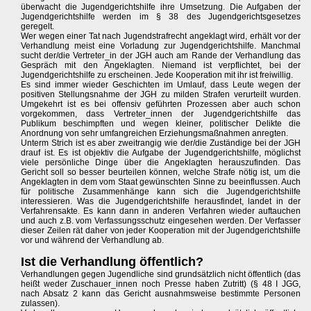
überwacht die Jugendgerichtshilfe ihre Umsetzung. Die Aufgaben der
Jugendgerichtshilfe werden im § 38 des Jugendgerichtsgesetzes
geregelt.
Wer wegen einer Tat nach Jugendstrafrecht angeklagt wird, erhält vor der
Verhandlung meist eine Vorladung zur Jugendgerichtshilfe. Manchmal
sucht der/die Vertreter_in der JGH auch am Rande der Verhandlung das
Gespräch mit den Angeklagten. Niemand ist verpflichtet, bei der
Jugendgerichtshilfe zu erscheinen. Jede Kooperation mit ihr ist freiwillig.
Es sind immer wieder Geschichten im Umlauf, dass Leute wegen der
positiven Stellungsnahme der JGH zu milden Strafen verurteilt wurden.
Umgekehrt ist es bei offensiv geführten Prozessen aber auch schon
vorgekommen, dass Vertreter_innen der Jugendgerichtshilfe das
Publikum beschimpften und wegen kleiner, politischer Delikte die
Anordnung von sehr umfangreichen Erziehungsmaßnahmen anregten.
Unterm Strich ist es aber zweitrangig wie der/die Zuständige bei der JGH
drauf ist. Es ist objektiv die Aufgabe der Jugendgerichtshilfe, möglichst
viele persönliche Dinge über die Angeklagten herauszufinden. Das
Gericht soll so besser beurteilen können, welche Strafe nötig ist, um die
Angeklagten in dem vom Staat gewünschten Sinne zu beeinflussen. Auch
für politische Zusammenhänge kann sich die Jugendgerichtshilfe
interessieren. Was die Jugendgerichtshilfe herausfindet, landet in der
Verfahrensakte. Es kann dann in anderen Verfahren wieder auftauchen
und auch z.B. vom Verfassungsschutz eingesehen werden. Der Verfasser
dieser Zeilen rät daher von jeder Kooperation mit der Jugendgerichtshilfe
vor und während der Verhandlung ab.
Ist die Verhandlung öffentlich?
Verhandlungen gegen Jugendliche sind grundsätzlich nicht öffentlich (das
heißt weder Zuschauer_innen noch Presse haben Zutritt) (§ 48 I JGG,
nach Absatz 2 kann das Gericht ausnahmsweise bestimmte Personen
zulassen).