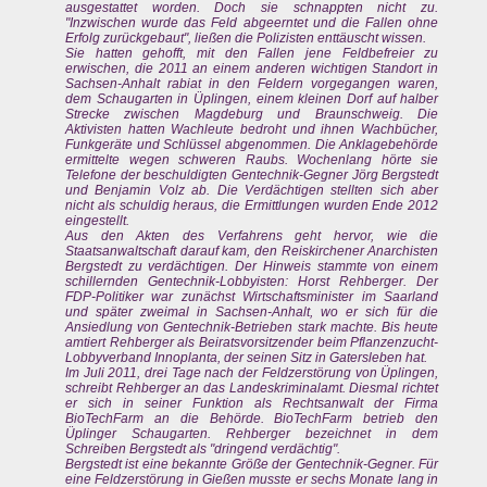
ausgestattet worden. Doch sie schnappten nicht zu.
"Inzwischen wurde das Feld abgeerntet und die Fallen ohne
Erfolg zurückgebaut", ließen die Polizisten enttäuscht wissen.
Sie hatten gehofft, mit den Fallen jene Feldbefreier zu
erwischen, die 2011 an einem anderen wichtigen Standort in
Sachsen-Anhalt rabiat in den Feldern vorgegangen waren,
dem Schaugarten in Üplingen, einem kleinen Dorf auf halber
Strecke zwischen Magdeburg und Braunschweig. Die
Aktivisten hatten Wachleute bedroht und ihnen Wachbücher,
Funkgeräte und Schlüssel abgenommen. Die Anklagebehörde
ermittelte wegen schweren Raubs. Wochenlang hörte sie
Telefone der beschuldigten Gentechnik-Gegner Jörg Bergstedt
und Benjamin Volz ab. Die Verdächtigen stellten sich aber
nicht als schuldig heraus, die Ermittlungen wurden Ende 2012
eingestellt.
Aus den Akten des Verfahrens geht hervor, wie die
Staatsanwaltschaft darauf kam, den Reiskirchener Anarchisten
Bergstedt zu verdächtigen. Der Hinweis stammte von einem
schillernden Gentechnik-Lobbyisten: Horst Rehberger. Der
FDP-Politiker war zunächst Wirtschaftsminister im Saarland
und später zweimal in Sachsen-Anhalt, wo er sich für die
Ansiedlung von Gentechnik-Betrieben stark machte. Bis heute
amtiert Rehberger als Beiratsvorsitzender beim Pflanzenzucht-
Lobbyverband Innoplanta, der seinen Sitz in Gatersleben hat.
Im Juli 2011, drei Tage nach der Feldzerstörung von Üplingen,
schreibt Rehberger an das Landeskriminalamt. Diesmal richtet
er sich in seiner Funktion als Rechtsanwalt der Firma
BioTechFarm an die Behörde. BioTechFarm betrieb den
Üplinger Schaugarten. Rehberger bezeichnet in dem
Schreiben Bergstedt als "dringend verdächtig".
Bergstedt ist eine bekannte Größe der Gentechnik-Gegner. Für
eine Feldzerstörung in Gießen musste er sechs Monate lang in