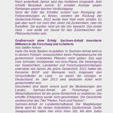
Nach anderthalb Jahren wird das Verfahren eingestellt. Jetzt
schießt Bergstedt zurück. Er erstattet Anzeige gegen
Rehberger wegen falscher Verdächtigung.
Nicht der Eifer der Ermittler scheint zum Rückgang der
Feldzerstörungen zu führen, sondern der Rückzug der
Gentechnik-Firmen. 2012 wurde kein Feld mehr zerstört. Es
gab aber auch nur noch drei: eines mit Zuckerrüben, zwei mit
Kartoffeln. Sie wurden rund um die Uhr bewacht. Das kostet
Geld - und dürfte ein Grund für das Zurückweichen der
Pflanzentechniker sein.
Großversuch ohne Erfolg: Sachsen-Anhalt investierte
Millionen in die Forschung und scheiterte
Von Steffen Höhne
Halle Die letzte Bastion ist gefallen: In Sachsen-Anhalt wird es
in diesem Frühjahr voraussichtlich keine Freilandversuche mit
gentechnisch veränderten Pflanzen mehr geben. Das sagt
Uwe Schrader, Vorsitzender von Inno-Planta. Die Vereinigung
von Saatzüchtern, Landwirten und Forschungseinrichtungen
unterstützt seit Jahren die grüne Gentechnik. 2012 hatten die
Konzerne BASF und Monsanto noch insgesamt drei
Versuchsfelder im Land - es waren die einzigen in
Deutschland. Im Jahr 2013 wird deutscher Acker wohl
gentechnikfrei sein.
Gescheitert sind damit vorerst auch die Bestrebungen des
Landes, Sachsen-Anhalt als Forschungs- und
Wirtschaftszentrum für die grüne Gentechnik zu etablieren. Die
erhoffte Erfolgsstory wurde nicht geschrieben. Die Geschichte
verdient eher den Titel "Pleiten, Pech und Pannen".
Sachsen-Anhalt ist Landwirtschaftsland. Die Magdeburger
Börde steht für die besten Ackerböden Deutschlands. Große
Saatgutzüchter hatten hier einst ihren Sitz. Mit dem Julius