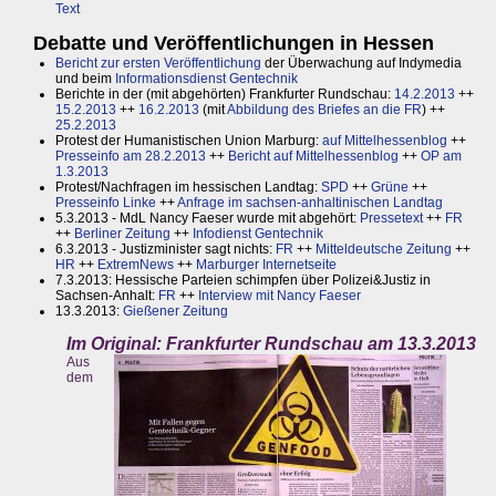
Text
Debatte und Veröffentlichungen in Hessen
Bericht zur ersten Veröffentlichung
der Überwachung auf Indymedia
und beim
Informationsdienst Gentechnik
Berichte in der (mit abgehörten) Frankfurter Rundschau:
14.2.2013
++
15.2.2013
++
16.2.2013
(mit
Abbildung des Briefes an die FR
) ++
25.2.2013
Protest der Humanistischen Union Marburg:
auf Mittelhessenblog
++
Presseinfo am 28.2.2013
++
Bericht auf Mittelhessenblog
++
OP am
1.3.2013
Protest/Nachfragen im hessischen Landtag:
SPD
++
Grüne
++
Presseinfo Linke
++
Anfrage im sachsen-anhaltinischen Landtag
5.3.2013 - MdL Nancy Faeser wurde mit abgehört:
Pressetext
++
FR
++
Berliner Zeitung
++
Infodienst Gentechnik
6.3.2013 - Justizminister sagt nichts:
FR
++
Mitteldeutsche Zeitung
++
HR
++
ExtremNews
++
Marburger Internetseite
7.3.2013: Hessische Parteien schimpfen über Polizei&Justiz in
Sachsen-Anhalt:
FR
++
Interview mit Nancy Faeser
13.3.2013:
Gießener Zeitung
Im Original: Frankfurter Rundschau am 13.3.2013
Aus
dem