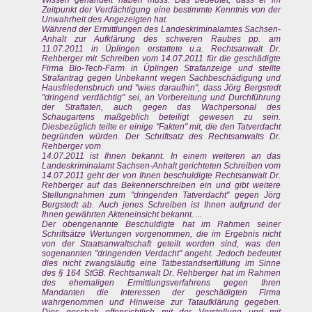
Wissen gehandelt haben muss. Das bedeutet, dass er im
Zeitpunkt der Verdächtigung eine bestimmte Kenntnis von der
Unwahrheit des Angezeigten hat.
Während der Ermittlungen des Landeskriminalamtes Sachsen-
Anhalt zur Aufklärung des schweren Raubes pp. am
11.07.2011 in Üplingen erstattete u.a. Rechtsanwalt Dr.
Rehberger mit Schreiben vom 14.07.2011 für die geschädigte
Firma Bio-Tech-Farm in Üplingen Strafanzeige und stellte
Strafantrag gegen Unbekannt wegen Sachbeschädigung und
Hausfriedensbruch und "wies daraufhin", dass Jörg Bergstedt
"dringend verdächtig" sei, an Vorbereitung und Durchführung
der Straftaten, auch gegen das Wachpersonal des
Schaugartens maßgeblich beteiligt gewesen zu sein.
Diesbezüglich teilte er einige "Fakten" mit, die den Tatverdacht
begründen würden. Der Schriftsatz des Rechtsanwalts Dr.
Rehberger vom
14.07.2011 ist Ihnen bekannt. In einem weiteren an das
Landeskriminalamt Sachsen-Anhalt gerichteten Schreiben vom
14.07.2011 geht der von Ihnen beschuldigte Rechtsanwalt Dr.
Rehberger auf das Bekennerschreiben ein und gibt weitere
Stellungnahmen zum "dringenden Tatverdacht" gegen Jörg
Bergstedt ab. Auch jenes Schreiben ist Ihnen aufgrund der
Ihnen gewährten Akteneinsicht bekannt. ...
Der obengenannte Beschuldigte hat im Rahmen seiner
Schriftsätze Wertungen vorgenommen, die im Ergebnis nicht
von der Staatsanwaltschaft geteilt worden sind, was den
sogenannten "dringenden Verdacht" angeht. Jedoch bedeutet
dies nicht zwangsläufig eine Tatbestandserfüllung im Sinne
des § 164 StGB. Rechtsanwalt Dr. Rehberger hat im Rahmen
des ehemaligen Ermittlungsverfahrens gegen Ihren
Mandanten die Interessen der geschädigten Firma
wahrgenommen und Hinweise zur Tataufklärung gegeben.