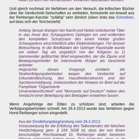
Akten zu dem hier verhandelten Verfahren überlassen wurden.
Und gleich nochmal: Im Verfahren um den Versuch, die kritischen Bücher
über die Gentechnik-Seilschaften zu verbieten, formulierte ein Anwalt aus
der Rehberger-Kanzlei "zufällig" sehr ähnlich (oben links das
Schreiben
,
auf dass sich der Text bezieht):
Anfang Januar drangen bei Nacht und Nebel unbekannte Täter
in das Areal des Schaugartens Üplingen ein und entfernten
den kompletten Schutzzaun des einen Hektar großen
Schaugartens einschließlich aller Elektroleitungen. Für dessen
Beleuchtung. In die Briefkästen der Üplinger Haushalte wurde
am selben Tag ein angeblich von der Klägerin zu 1)
stammender gefälschter Brief eingeworfen, der die Zäune und
Bewegungsmelder für interessierte Bürger als Geschenk
anbietet.
Angesichts dieses Vorgangs ermitteln die
Strafverfolgungsbehörden wegen des Verdachts auf
Urkundenfälschung, des Hausfriedensbruchs und der
Sachbeschädigung. lnsbesondere der Hinweis im Brief auf die
Pamphlete "Organisierte
Unverantwortlichkeit" und "Monsanto auf Deutsch" haben den
Verdacht einer Beteiligung des Beklagten entstehen lassen.
Wenn Angehörige der Eliten zu schützen sind, arbeiten die
Verfolgungsbehörden schnell: Am 26.4.2013 wurde das Verfahren gegen
Horst Rehberger schon eingestellt.
Aus der
Einstellungsbegründung vom 26.4.2013
:
Voraussetzung für die Erfüllung des Tatbestandes der falschen
Verdächtigung gem. § 164 StGB ist, dass der von Ihnen
beschuldigte Rechtsanwalt Dr. Rehberger wider besseres