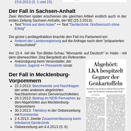
15.6.2013 (S. 1 und 15)
Der Fall in Sachsen-Anhalt
Zwei Wochen später erschienen die gleichen Artikel endlich auch in der
ersten Zeitung Sachsen-Anhalts, der MZ (25.3.2013):
Text "
Krimi auf dem Acker
" ++ Text "
Gentechnik: Großversuch ohne
Erfolg
"
Die grüne Landtagsfraktion brachte den Fall ins Parlament ein:
Antwort der Landesregierung
auf die Anfrage nach dem "präparierten
Versuchsfeld"
Am 15.4. lief die Ton-Bilder-Schau "Monsanto auf Deutsch" in Halle - mit
dem überwachten Jörg Bergstedt als Referenten.
Ankündigung beim Veranstalter, der
Grünen Jugend
++
Presseinfo
vorab
Der Fall in Mecklenburg-
Vorpommern
22.3.2013:
Beschwerde und Nachfragen
der unter anderem abgehörten
NachbarInnen eines Genversuchsfeldes
28.3.2013:
Beitrag im NDR-Fernsehen
zu
den Abgehörten aus Mecklenburg-
Vorpommern
30.3.2013:
Titelstory
in der Ostseezeitung
mit
Kommentar
2.4.2013: Zweite
Zusammenfassung beim
Infodienst Gentechnik
Ostseezeitung am 4.4.2013 (S. 6):