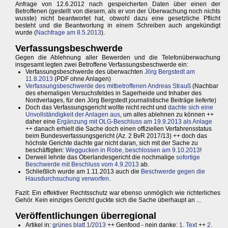
Anfrage von 12.6.2012 nach gespeicherten Daten über einen der
Betroffenen (gestellt von diesem, als er von der Überwachung noch nichts
wusste) nicht beantwortet hat, obwohl dazu eine gesetzliche Pflicht
besteht und die Beantwortung in einem Schreiben auch angekündigt
wurde (
Nachfrage am 8.5.2013
).
Verfassungsbeschwerde
Gegen die Ablehnung aller Bewerden und die Telefonüberwachung
insgesamt legten zwei Betroffene Verfassungsbeschwerde ein:
Verfassungsbeschwerde des überwachten
Jörg Bergstedt am
11.8.2013
(PDF ohne Anlagen)
Verfassungsbeschwerde des mitbetroffenen Andreas Strauß
(Nachbar
des ehemaligen Versuchsfeldes in Sagerheide und Inhaber des
Nordverlages, für den Jörg Bergstedt journalistische Beiträge lieferte)
Doch das Verfassungsgericht wollte nicht recht und
dachte sich eine
Unvollständigkeit der Anlagen aus
, um alles ablehnen zu können ++
daher eine
Ergänzung mit OLG-Beschluss am 19.9.2013 als Anlage
++ danach erhielt die Sache doch einen offiziellen Verfahrensstatus
beim Bundesverfassungsgericht (Az. 2 BvR 2017/13) ++ doch das
höchste Gerichte dachte gar nicht daran, sich mit der Sache zu
beschäftigten:
Weggucken in Robe, beschlossen am 9.10.2013
!
Derweil lehnte das Oberlandesgericht die nochmalige
sofortige
Beschwerde mit Beschluss vom 4.9.2013
ab.
Schließlich wurde am 1.11.2013 auch die
Beschwerde gegen die
Hausdurchsuchung verworfen
.
Fazit: Ein effektiver Rechtsschutz war ebenso unmöglich wie richterliches
Gehör. Kein einziges Gericht guckte sich die Sache überhaupt an ...
Veröffentlichungen überregional
Artikel in:
grünes blatt 1/2013
++ Genfood - nein danke:
1. Text
++
2.