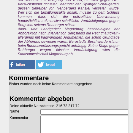
um Überfälle mit Nötigung und Raub, die sich gegen zwei
Versuchsfelder richteten, darunter der Üplinger Schaugarten,
dessen Betreiber von Rehbergers Kanzlei vertreten wurde.
Wer sich die Ermittlungsakte ansah, musste zu dem Schluss
kommen, dass sich die polizeiliche Überwachung
hauptsächlich auf massive schriftliche Verdächtigungen gegen
Bergstedt seitens Rehberger stützte.
Amts- und Landgericht Magdeburg bescheinigten der
Abhöraktion nach Intervention Bergstedts die Rechtmäßigkeit -
allerdings mit fragwürdigen Argumenten, die schon Grundlage
der Abhörung gewesen waren. Bergstedts Beschwerde ist nun
beim Bundesverfassungsgericht anhängig. Seine Klage gegen
Rehberger wegen falscher Verdächtigung wies die
Staatsanwaltschaft Magdeburg ab.
Kommentare
Bisher wurden noch keine Kommentare abgegeben.
Kommentar abgeben
Deine aktuelle Netzadresse: 216.73.217.72
Name
Kommentar