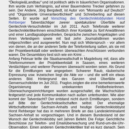
"Ökologie&Landbau" und ist politisch aktiv in bäuerlichen Organisationen.
Ihm wurde zum Verhängnis, auf einer Bauerndemo Trecker gefahren zu
sein. Der Andere, Jörg Bergstedt, ist Autor von "Monsanto auf Deutsch"
und "Organisierte Unverantwortlichkeit" und Schreiberling auf diesen
Seiten. Er wurde auf
Vorschlag des Gentechniklobbyisten Horst
Rehberger
Tatverdächtiger zweier spektakulärer Überfälle auf
Gentechnik-Versuchsfelder im Juli 2011. Auch Telefonate weiterer
GentechnikkritikerInnen einschließlich ihrer Kontakte zu fünf AnwältInnen
und einer Landtagsabgeordneten, Gespräche zwischen Angeklagten und
ihren Verteidigern sowie mit fast zehn JournalistInnen wurden
mitgeschnitten und ausgewertet. Nun regt sich Widerspruch - vor allem
von denen, die an der anderen Seite der Telefonleitung saßen, als sie mit
der Projektwerkstatt oder weiteren überwachten Anschlüssen verbunden
waren. Die Gesamtstory liest sich wie ein Krimi ...
Anfang Februar teilte die Staatsanwaltschaft in Magdeburg mit, dass alle
Telefonnummern der Projektwerkstatt in Saasen, eines weiteren
Verdächtigen und weiterer Personen überwacht worden seien. Als Grund
für die Ermittlungen war angegeben: Schwerer Raub, räuberische
Erpressung usw. Inzwischen liegt die Akte vor – und die wirft ein etwas
anderes Bild. Hintergrund des Ganzen sind Überfälle auf
Genversuchsfelder im Juli 2011. Fraglos zeigten die eine bemerkenswerte
Organisierung der unbekannten FeldbefreierInnen.
Überwachungseinrichtungen wurden ausgeschaltet, die Wachschützer
festgesetzt und jede Kommunikation nach außen unterbunden. Wie aber
kommt der Tatverdacht? Der entstand nicht durch Ermittlungen, sondern
auf Bitte der Gentechnikseilschaften selbst. Der ehemalige
Wirtschaftsminister Sachsen-Anhalts und heutige Gentechniklobbyist
Horst Rehberger hat das in mehreren Briefe an das Landeskriminalamt
Sachsen-Anhalt so vorgeschlagen. Und in diesem Bundesland ist der
Wunsch der Gentechniklobby seit Jahren Befehl. Die Folge: Gerichtliche
Beschlüsse zur Telefon- und Emailüberwachung und Rund-um-die-Uhr-
Observation. Einen anderen Gentechnikkritiker traf es kurz danach. Sein