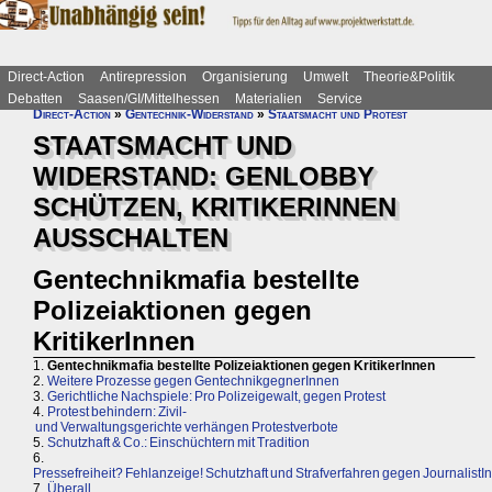
Direct-Action
Antirepression
Organisierung
Umwelt
Theorie&Politik
Debatten
Saasen/GI/Mittelhessen
Materialien
Service
Direct-Action
»
Gentechnik-Widerstand
»
Staatsmacht und Protest
STAATSMACHT UND
WIDERSTAND: GENLOBBY
SCHÜTZEN, KRITIKERINNEN
AUSSCHALTEN
Gentechnikmafia bestellte
Polizeiaktionen gegen
KritikerInnen
1.
Gentechnikmafia bestellte Polizeiaktionen gegen KritikerInnen
2.
Weitere Prozesse gegen GentechnikgegnerInnen
3.
Gerichtliche Nachspiele: Pro Polizeigewalt, gegen Protest
4.
Protest behindern: Zivil-
und Verwaltungsgerichte verhängen Protestverbote
5.
Schutzhaft & Co.: Einschüchtern mit Tradition
6.
Pressefreiheit? Fehlanzeige! Schutzhaft und Strafverfahren gegen JournalistI
7.
Überall