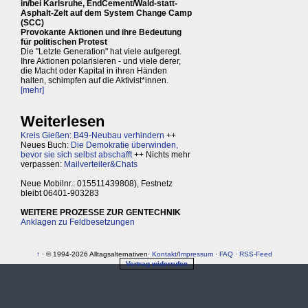
in/bei Karlsruhe, EndCement/Wald-statt-
Asphalt-Zelt auf dem System Change Camp
(SCC)
Provokante Aktionen und ihre Bedeutung
für politischen Protest
Die "Letzte Generation" hat viele aufgeregt.
Ihre Aktionen polarisieren - und viele derer,
die Macht oder Kapital in ihren Händen
halten, schimpfen auf die Aktivist*innen.
[mehr]
Weiterlesen
Kreis Gießen: B49-Neubau verhindern
++
Neues Buch:
Die Demokratie überwinden,
bevor sie sich selbst abschafft
++ Nichts mehr
verpassen:
Mailverteiler&Chats
Neue Mobilnr.: 015511439808), Festnetz
bleibt 06401-903283
WEITERE PROZESSE ZUR GENTECHNIK
Anklagen zu Feldbesetzungen
↑
· © 1994-2026 Alltagsalternativen·
Kontakt
/
Impressum
·
FAQ
·
RSS-Feed
Vertrag widerrufen