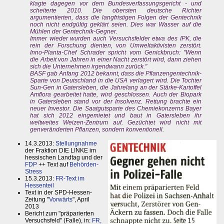
klagte dagegen vor dem Bundesverfassungsgericht - und
scheiterte 2010. Die obersten deutsche Richter
argumentierten, dass die langfristigen Folgen der Gentechnik
noch nicht endgültig geklärt seien. Dies war Wasser auf die
Mühlen der Gentechnik-Gegner.
Immer wieder wurden auch Versuchsfelder etwa des IPK, die
rein der Forschung dienten, von Umweltaktivisten zerstört.
Inno-Planta-Chef Schrader spricht vom Genickbruch: "Wenn
die Arbeit von Jahren in einer Nacht zerstört wird, dann ziehen
sich die Unternehmen irgendwann zurück."
BASF gab Anfang 2012 bekannt, dass die Pflanzengentechnik-
Sparte von Deutschland in die USA verlagert wird. Die Tochter
Sun-Gen in Gatersleben, die Jahrelang an der Stärke-Kartoffel
Amflora gearbeitet hatte, wird geschlossen. Auch der Biopark
in Gatersleben stand vor der Insolvenz. Rettung brachte ein
neuer Investor. Die Saatgutsparte des Chemiekonzerns Bayer
hat sich 2012 eingemietet und baut in Gatersleben ihr
weltweites Weizen-Zentrum auf. Gezüchtet wird nicht mit
genveränderten Pflanzen, sondern konventionell.
14.3.2013:
Stellungnahme
der Fraktion DIE LINKE im
hessischen Landtag und der
FDP
++ Text auf
Behörden-
Stress
15.3.2013:
FR-Text im
Hessenteil
Text in der SPD-Hessen-
Zeitung "
Vorwärts
", April
2013
Bericht zum "präparierten
Versuchsfeld" (Falle), in:
FR,