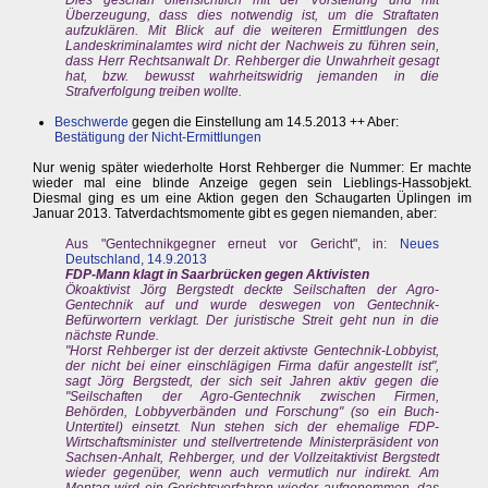
Dies geschah offensichtlich mit der Vorstellung und mit
Überzeugung, dass dies notwendig ist, um die Straftaten
aufzuklären. Mit Blick auf die weiteren Ermittlungen des
Landeskriminalamtes wird nicht der Nachweis zu führen sein,
dass Herr Rechtsanwalt Dr. Rehberger die Unwahrheit gesagt
hat, bzw. bewusst wahrheitswidrig jemanden in die
Strafverfolgung treiben wollte.
Beschwerde
gegen die Einstellung am 14.5.2013 ++ Aber:
Bestätigung der Nicht-Ermittlungen
Nur wenig später wiederholte Horst Rehberger die Nummer: Er machte
wieder mal eine blinde Anzeige gegen sein Lieblings-Hassobjekt.
Diesmal ging es um eine Aktion gegen den Schaugarten Üplingen im
Januar 2013. Tatverdachtsmomente gibt es gegen niemanden, aber:
Aus "Gentechnikgegner erneut vor Gericht", in:
Neues
Deutschland, 14.9.2013
FDP-Mann klagt in Saarbrücken gegen Aktivisten
Ökoaktivist Jörg Bergstedt deckte Seilschaften der Agro-
Gentechnik auf und wurde deswegen von Gentechnik-
Befürwortern verklagt. Der juristische Streit geht nun in die
nächste Runde.
"Horst Rehberger ist der derzeit aktivste Gentechnik-Lobbyist,
der nicht bei einer einschlägigen Firma dafür angestellt ist",
sagt Jörg Bergstedt, der sich seit Jahren aktiv gegen die
"Seilschaften der Agro-Gentechnik zwischen Firmen,
Behörden, Lobbyverbänden und Forschung" (so ein Buch-
Untertitel) einsetzt. Nun stehen sich der ehemalige FDP-
Wirtschaftsminister und stellvertretende Ministerpräsident von
Sachsen-Anhalt, Rehberger, und der Vollzeitaktivist Bergstedt
wieder gegenüber, wenn auch vermutlich nur indirekt. Am