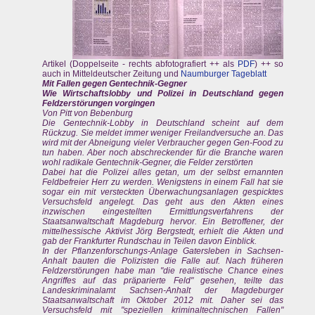
Artikel (Doppelseite - rechts abfotografiert ++ als
PDF
) ++ so
auch in Mitteldeutscher Zeitung und
Naumburger Tageblatt
Mit Fallen gegen Gentechnik-Gegner
Wie Wirtschaftslobby und Polizei in Deutschland gegen
Feldzerstörungen vorgingen
Von Pitt von Bebenburg
Die Gentechnik-Lobby in Deutschland scheint auf dem
Rückzug. Sie meldet immer weniger Freilandversuche an. Das
wird mit der Abneigung vieler Verbraucher gegen Gen-Food zu
tun haben. Aber noch abschreckender für die Branche waren
wohl radikale Gentechnik-Gegner, die Felder zerstörten
Dabei hat die Polizei alles getan, um der selbst ernannten
Feldbefreier Herr zu werden. Wenigstens in einem Fall hat sie
sogar ein mit versteckten Überwachungsanlagen gespicktes
Versuchsfeld angelegt. Das geht aus den Akten eines
inzwischen eingestellten Ermittlungsverfahrens der
Staatsanwaltschaft Magdeburg hervor. Ein Betroffener, der
mittelhessische Aktivist Jörg Bergstedt, erhielt die Akten und
gab der Frankfurter Rundschau in Teilen davon Einblick.
In der Pflanzenforschungs-Anlage Gatersleben in Sachsen-
Anhalt bauten die Polizisten die Falle auf. Nach früheren
Feldzerstörungen habe man "die realistische Chance eines
Angriffes auf das präparierte Feld" gesehen, teilte das
Landeskriminalamt Sachsen-Anhalt der Magdeburger
Staatsanwaltschaft im Oktober 2012 mit. Daher sei das
Versuchsfeld mit "speziellen kriminaltechnischen Fallen"