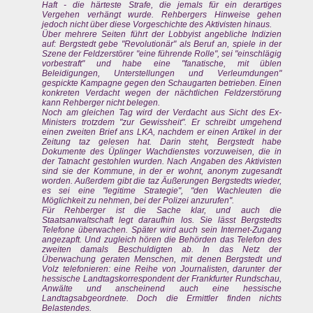
Haft - die härteste Strafe, die jemals für ein derartiges
Vergehen verhängt wurde. Rehbergers Hinweise gehen
jedoch nicht über diese Vorgeschichte des Aktivisten hinaus.
Über mehrere Seiten führt der Lobbyist angebliche Indizien
auf: Bergstedt gebe "Revolutionär" als Beruf an, spiele in der
Szene der Feldzerstörer "eine führende Rolle", sei "einschlägig
vorbestraft" und habe eine "fanatische, mit üblen
Beleidigungen, Unterstellungen und Verleumdungen"
gespickte Kampagne gegen den Schaugarten betrieben. Einen
konkreten Verdacht wegen der nächtlichen Feldzerstörung
kann Rehberger nicht belegen.
Noch am gleichen Tag wird der Verdacht aus Sicht des Ex-
Ministers trotzdem "zur Gewissheit". Er schreibt umgehend
einen zweiten Brief ans LKA, nachdem er einen Artikel in der
Zeitung taz gelesen hat. Darin steht, Bergstedt habe
Dokumente des Üplinger Wachdienstes vorzuweisen, die in
der Tatnacht gestohlen wurden. Nach Angaben des Aktivisten
sind sie der Kommune, in der er wohnt, anonym zugesandt
worden. Außerdem gibt die taz Äußerungen Bergstedts wieder,
es sei eine "legitime Strategie", "den Wachleuten die
Möglichkeit zu nehmen, bei der Polizei anzurufen".
Für Rehberger ist die Sache klar, und auch die
Staatsanwaltschaft legt daraufhin los. Sie lässt Bergstedts
Telefone überwachen. Später wird auch sein Internet-Zugang
angezapft. Und zugleich hören die Behörden das Telefon des
zweiten damals Beschuldigten ab. In das Netz der
Überwachung geraten Menschen, mit denen Bergstedt und
Volz telefonieren: eine Reihe von Journalisten, darunter der
hessische Landtagskorrespondent der Frankfurter Rundschau,
Anwälte und anscheinend auch eine hessische
Landtagsabgeordnete. Doch die Ermittler finden nichts
Belastendes.