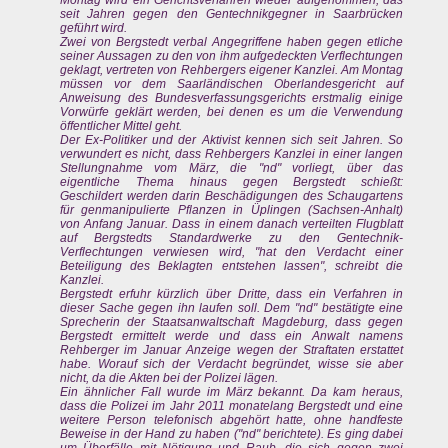
Montag wird ein Gerichtsverfahren wieder aufgenommen, das
seit Jahren gegen den Gentechnikgegner in Saarbrücken
geführt wird.
Zwei von Bergstedt verbal Angegriffene haben gegen etliche
seiner Aussagen zu den von ihm aufgedeckten Verflechtungen
geklagt, vertreten von Rehbergers eigener Kanzlei. Am Montag
müssen vor dem Saarländischen Oberlandesgericht auf
Anweisung des Bundesverfassungsgerichts erstmalig einige
Vorwürfe geklärt werden, bei denen es um die Verwendung
öffentlicher Mittel geht.
Der Ex-Politiker und der Aktivist kennen sich seit Jahren. So
verwundert es nicht, dass Rehbergers Kanzlei in einer langen
Stellungnahme vom März, die "nd" vorliegt, über das
eigentliche Thema hinaus gegen Bergstedt schießt:
Geschildert werden darin Beschädigungen des Schaugartens
für genmanipulierte Pflanzen in Üplingen (Sachsen-Anhalt)
von Anfang Januar. Dass in einem danach verteilten Flugblatt
auf Bergstedts Standardwerke zu den Gentechnik-
Verflechtungen verwiesen wird, "hat den Verdacht einer
Beteiligung des Beklagten entstehen lassen", schreibt die
Kanzlei.
Bergstedt erfuhr kürzlich über Dritte, dass ein Verfahren in
dieser Sache gegen ihn laufen soll. Dem "nd" bestätigte eine
Sprecherin der Staatsanwaltschaft Magdeburg, dass gegen
Bergstedt ermittelt werde und dass ein Anwalt namens
Rehberger im Januar Anzeige wegen der Straftaten erstattet
habe. Worauf sich der Verdacht begründet, wisse sie aber
nicht, da die Akten bei der Polizei lägen.
Ein ähnlicher Fall wurde im März bekannt. Da kam heraus,
dass die Polizei im Jahr 2011 monatelang Bergstedt und eine
weitere Person telefonisch abgehört hatte, ohne handfeste
Beweise in der Hand zu haben ("nd" berichtete). Es ging dabei