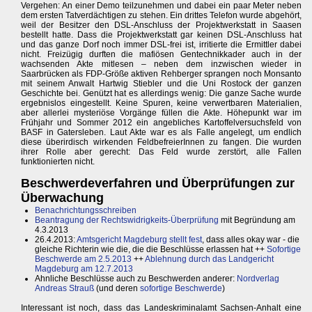
Vergehen: An einer Demo teilzunehmen und dabei ein paar Meter neben
dem ersten Tatverdächtigen zu stehen. Ein drittes Telefon wurde abgehört,
weil der Besitzer den DSL-Anschluss der Projektwerkstatt in Saasen
bestellt hatte. Dass die Projektwerkstatt gar keinen DSL-Anschluss hat
und das ganze Dorf noch immer DSL-frei ist, irritierte die Ermittler dabei
nicht. Freizügig durften die mafiösen Gentechnikkader auch in der
wachsenden Akte mitlesen – neben dem inzwischen wieder in
Saarbrücken als FDP-Größe aktiven Rehberger sprangen noch Monsanto
mit seinem Anwalt Hartwig Stiebler und die Uni Rostock der ganzen
Geschichte bei. Genützt hat es allerdings wenig: Die ganze Sache wurde
ergebnislos eingestellt. Keine Spuren, keine verwertbaren Materialien,
aber allerlei mysteriöse Vorgänge füllen die Akte. Höhepunkt war im
Frühjahr und Sommer 2012 ein angebliches Kartoffelversuchsfeld von
BASF in Gatersleben. Laut Akte war es als Falle angelegt, um endlich
diese überirdisch wirkenden FeldbefreierInnen zu fangen. Die wurden
ihrer Rolle aber gerecht: Das Feld wurde zerstört, alle Fallen
funktionierten nicht.
Beschwerdeverfahren und Überprüfungen zur
Überwachung
Benachrichtungsschreiben
Beantragung der Rechtswidrigkeits-Überprüfung
mit Begründung am
4.3.2013
26.4.2013:
Amtsgericht Magdeburg stellt fest
, dass alles okay war - die
gleiche Richterin wie die, die die Beschlüsse erlassen hat ++
Sofortige
Beschwerde am 2.5.2013
++
Ablehnung durch das Landgericht
Magdeburg am 12.7.2013
Ahnliche Beschlüsse auch zu Beschwerden anderer:
Nordverlag
Andreas Strauß
(und deren
sofortige Beschwerde
)
Interessant ist noch, dass das Landeskriminalamt Sachsen-Anhalt eine