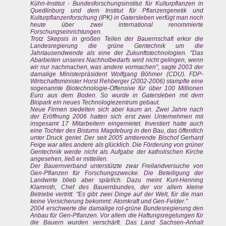
Kühn-Institut - Bundesforschungsinstitut für Kulturpflanzen in
Quedlinburg und dem Institut für Pflanzengenetik und
Kulturpflanzenforschung (IPK) in Gatersleben verfügt man noch
heute über zwei international renommierte
Forschungseinrichtungen.
Trotz Skepsis in großen Teilen der Bauernschaft erkor die
Landesregierung die grüne Gentechnik um die
Jahrtausendwende als eine der Zukunftstechnologien. "Das
Abarbeiten unseres Nachholbedarfs wird nicht gelingen, wenn
wir nur nachmachen, was andere vormachen", sagte 2003 der
damalige Ministerpräsident Wolfgang Böhmer (CDU). FDP-
Wirtschaftsminister Horst Rehberger (2002-2006) stampfte eine
sogenannte Biotechnologie-Offensive für über 100 Millionen
Euro aus dem Boden. So wurde in Gatersleben mit dem
Biopark ein neues Technologiezentrum gebaut.
Neue Firmen siedelten sich aber kaum an. Zwei Jahre nach
der Eröffnung 2006 hatten sich erst zwei Unternehmen mit
insgesamt 17 Mitarbeitern eingemietet. Investiert hatte auch
eine Tochter des Bistums Magdeburg in den Bau, das öffentlich
unter Druck geriet. Der seit 2005 amtierende Bischof Gerhard
Feige war alles andere als glücklich. Die Förderung von grüner
Gentechnik werde nicht als Aufgabe der katholischen Kirche
angesehen, ließ er mitteilen.
Der Bauernverband unterstützte zwar Freilandversuche von
Gen-Pflanzen für Forschungszwecke. Die Beteiligung der
Landwirte blieb aber spärlich. Dazu meint Kurt-Henning
Klamroth, Chef des Bauernbundes, der vor allem kleine
Betriebe vertritt: "Es gibt zwei Dinge auf der Welt, für die man
keine Versicherung bekommt: Atomkraft und Gen-Felder."
2004 erschwerte die damalige rot-grüne Bundesregierung den
Anbau für Gen-Pflanzen. Vor allem die Haftungsregelungen für
die Bauern wurden verschärft. Das Land Sachsen-Anhalt