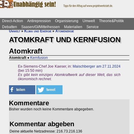
Direct-Action
Antirepression
Organisierung
Umwelt
Theorie&Politik
Debatten
Saasen/GI/Mittelhessen
Materialien
Service
Umwelt
»
Klima und Energie
»
Atomenergie
ATOMKRAFT UND KERNFUSION
Atomkraft
Atomkraft
●
Kernfusion
Ex-Siemens-Chef Joe Kaeser, in:
Maischberger am 27.11.2024
(bei 15:50 min)
Es gibt kein einziges Atomkraftwerk auf dieser Welt, das sich
ökonomisch rechnet.
Kommentare
Bisher wurden noch keine Kommentare abgegeben.
Kommentar abgeben
Deine aktuelle Netzadresse: 216.73.216.136