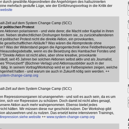
er durch gewählte Abgeordneten die Angehörigen des halluzinierten
ine mehrfach gestufte Lüge, wie der Einführungsvortrag in die Kritik der
.website
phalt-Zelt auf dem System Change Camp (SCC)
r politischen Protest
hre Aktionen polarisieren - und viele derer, die Macht oder Kapital in ihren
nnen. Neben strafrechtlichen Drohungen fordern sie, zu zurückhaltenderen
olitischer Protest nicht die direkte Aktion, ein provokantes,
ie gesellschaftlichen Abläufe? Was wären die Atomproteste ohne
n? Was der Widerstand gegen die Agrogentechnik ohne Feldbefreiungen
ohleausstiegsdebatte, wenn es die Besetzung des Hambacher Forstes und
Direkte Aktion ist nicht alles, aber ohne kreative, provokante
gstedt, seit 45 Jahren bei solchen Aktionen selbst aktiv und als Journalist,
s "Provoziert!" (Büchner-Verlag) und Aktionsausbilder auch in der
tätig. In seinem Vortrag/Workshop wird er an Fallbeispielen zeigen, welche
genheit hatten - und warum sie auch in Zukunft nötig sein werden. ++
ystem-change-camp.org
phalt-Zelt auf dem System Change Camp (SCC)
ren Repressionsorganen ist unangenehm - und soll es auch sein, da es um
nn, sich vor Repression zu schützen. Doch damit ist nicht alles gesagt,
d unsere Aktion auch mehr wahrgenommen. Ebenso bietet jedes
nicht hätten. Wir müssen diese nur geschickt nutzen. Der Workshop gibt
ion abzuwehren und zu nutzen. Das ersetzt keine intensiveren Trainings,
tirepression.siehe.website
++
www.system-change-camp.org