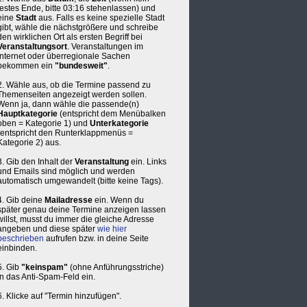
festes Ende, bitte 03:16 stehenlassen) und
eine
Stadt
aus. Falls es keine spezielle Stadt
gibt, wähle die nächstgrößere und schreibe
den wirklichen Ort als ersten Begriff bei
Veranstaltungsort
. Veranstaltungen im
Internet oder überregionale Sachen
bekommen ein
"bundesweit"
.
2. Wähle aus, ob die Termine passend zu
Themenseiten angezeigt werden sollen.
Wenn ja, dann wähle die passende(n)
Hauptkategorie
(entspricht dem Menübalken
oben = Kategorie 1) und
Unterkategorie
(entspricht den Runterklappmenüs =
Kategorie 2) aus.
3. Gib den Inhalt der
Veranstaltung
ein. Links
und Emails sind möglich und werden
automatisch umgewandelt (bitte keine Tags).
4. Gib deine
Mailadresse
ein. Wenn du
später genau deine Termine anzeigen lassen
willst, musst du immer die gleiche Adresse
angeben und diese später
wie hier
beschrieben
aufrufen bzw. in deine Seite
einbinden.
5. Gib
"keinspam"
(ohne Anführungsstriche)
in das Anti-Spam-Feld ein.
6. Klicke auf "Termin hinzufügen".