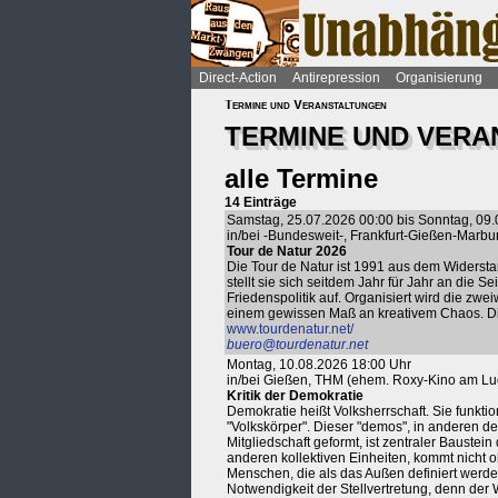
Direct-Action
Antirepression
Organisierung
Termine und Veranstaltungen
TERMINE UND VER
alle Termine
14 Einträge
Samstag, 25.07.2026 00:00 bis Sonntag, 09
in/bei -Bundesweit-, Frankfurt-Gießen-Marbur
Tour de Natur 2026
Die Tour de Natur ist 1991 aus dem Widerst
stellt sie sich seitdem Jahr für Jahr an die
Friedenspolitik auf. Organisiert wird die z
einem gewissen Maß an kreativem Chaos. Dies
www.tourdenatur.net/
buero@tourdenatur.net
Montag, 10.08.2026 18:00 Uhr
in/bei Gießen, THM (ehem. Roxy-Kino am Lu
Kritik der Demokratie
Demokratie heißt Volksherrschaft. Sie funkti
"Volkskörper". Dieser "demos", in anderen 
Mitgliedschaft geformt, ist zentraler Baustei
anderen kollektiven Einheiten, kommt nicht
Menschen, die als das Außen definiert werden
Notwendigkeit der Stellvertretung, denn der