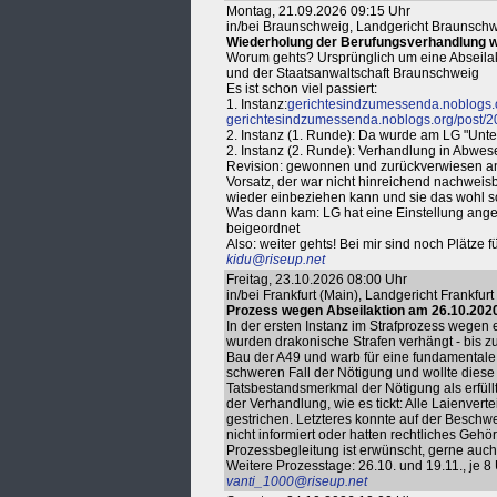
Montag, 21.09.2026 09:15 Uhr
in/bei Braunschweig, Landgericht Braunsch
Wiederholung der Berufungsverhandlung w
Worum gehts? Ursprünglich um eine Abseilakt
und der Staatsanwaltschaft Braunschweig
Es ist schon viel passiert:
1. Instanz:
gerichtesindzumessenda.noblogs.o
gerichtesindzumessenda.noblogs.org/post/20
2. Instanz (1. Runde): Da wurde am LG "Unt
2. Instanz (2. Runde): Verhandlung in Abwes
Revision: gewonnen und zurückverwiesen ans 
Vorsatz, der war nicht hinreichend nachwei
wieder einbeziehen kann und sie das wohl 
Was dann kam: LG hat eine Einstellung angere
beigeordnet
Also: weiter gehts! Bei mir sind noch Plätze 
kidu@riseup.net
Freitag, 23.10.2026 08:00 Uhr
in/bei Frankfurt (Main), Landgericht Frankfu
Prozess wegen Abseilaktion am 26.10.202
In der ersten Instanz im Strafprozess wegen 
wurden drakonische Strafen verhängt - bis z
Bau der A49 und warb für eine fundamentale
schweren Fall der Nötigung und wollte diese
Tatsbestandsmerkmal der Nötigung als erfüll
der Verhandlung, wie es tickt: Alle Laienver
gestrichen. Letzteres konnte auf der Beschw
nicht informiert oder hatten rechtliches Gehör.
Prozessbegleitung ist erwünscht, gerne auc
Weitere Prozesstage: 26.10. und 19.11., je 8 
vanti_1000@riseup.net