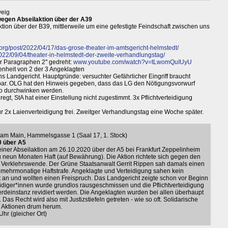
weig
egen Abseilaktion über der A39
ion über der B39, mittlerweile um eine gefestigte Feindschaft zwischen uns
rg/post/2022/04/17/das-grose-theater-im-amtsgericht-helmstedt/
22/09/04/theater-in-helmstedt-der-zweite-verhandlungstag/
er Paragraphen 2" gedreht:
www.youtube.com/watch?v=tLwomQuIUyU
enheit von 2 der 3 Angeklagten
Landgericht. Hauptgründe: versuchter Gefährlicher Eingriff braucht
sbar. OLG hat den Hinweis gegeben, dass das LG den Nötigungsvorwurf
so durchwinken werden.
gt, StA hat einer Einstellung nicht zugestimmt. 3x Pflichtverteidigung
für 2x Laienverteidigung frei. Zweitger Verhandlungstag eine Woche später.
rt am Main, Hammelsgasse 1 (Saal 17, 1. Stock)
0 über A5
einer Abseilaktion am 26.10.2020 über der A5 bei Frankfurt Zeppelinheim
u neun Monaten Haft (auf Bewährung). Die Aktion richtete sich gegen den
 Verklehrswende. Der Grüne Staatsanwalt Gerrit Rippen sah damals einen
 mehrmonatige Haftstrafe. Angeklagte und Verteidigung sahen kein
t an und wollten einen Freispruch. Das Landgericht zeigte schon vor Beginn
teidiger*innen wurde grundlos rausgeschmissen und die Pflichtverteidigung
erdeinstanz revidiert werden. Die Angeklagten wurden bei allen überhaupt
 Das Recht wird also mit Justizstiefeln getreten - wie so oft. Solidarische
h Aktionen drum herum.
Uhr (gleicher Ort)