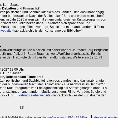
tr. 11 in Saasen
n, Debatten und Filmnacht?
ößten politischen und Sachbibliotheken des Landes - und das unabhängig
r an der bundesweiten Nacht der Bibliotheken? Und wer würde mitmachen?
heken. Im Jahr 2025 waren wir mit einem umfangreichen Kulturprogramm von
r Nacht der Bibliotheken dabei. Es reihten sich spannende und
Musik, Lesungen, Filme, Vorträge, Spiele und mehr aneinander mit Extra-
.website
(kabrack!archiv ist der Kunstname der Bibliothek)
e
ftwerk bringt, wurde blockiert. Mit dabei war der Journalist Jörg Bergstedt,
ustiz und Polizei in Raum Braunschweig/Wolfsburg verhasst ist. Folglich
 an den Halz - gleich mit vier Verhandlungstagen. Weitere am 12.11. (9
03.2027 12:00 Uhr
tr. 11 in Saasen
gen, Debatten und Filmnacht?
ößten politischen und Sachbibliotheken des Landes - und das unabhängig
 an der bundesweiten Nacht der Bibliotheken? Die nächste ist im Jahr 2027.
ichen Kulturprogramm von Freitagnachmittag bis Samstagmorgen dabei. Es
eranstaltungen aneinander - Musik, Lesungen, Filme, Vorträge, Spiele und
is 22 Uhr ++
kabrack.siehe.website
(kabrack!archiv es der Kunstname der
[1]
· © 1994-2026 Alltagsalternativen·
Kontakt
/
Impressum
·
FAQ
·
RSS-Feed
Vertrag widerrufen