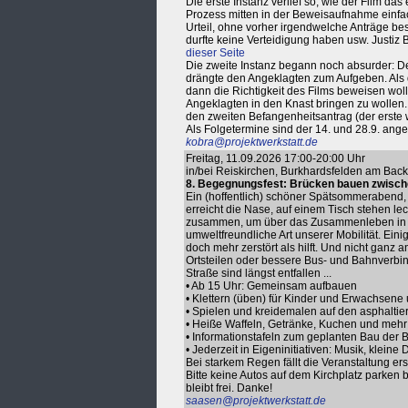
Die erste Instanz verlief so, wie der Film da
Prozess mitten in der Beweisaufnahme einfac
Urteil, ohne vorher irgendwelche Anträge b
durfte keine Verteidigung haben usw. Justi
dieser Seite
Die zweite Instanz begann noch absurder: De
drängte den Angeklagten zum Aufgeben. Als der
dann die Richtigkeit des Films beweisen woll
Angeklagten in den Knast bringen zu wollen.
den zweiten Befangenheitsantrag (der erste
Als Folgetermine sind der 14. und 28.9. ange
kobra@projektwerkstatt.de
Freitag, 11.09.2026 17:00-20:00 Uhr
in/bei Reiskirchen, Burkhardsfelden am Bac
8. Begegnungsfest: Brücken bauen zwische
Ein (hoffentlich) schöner Spätsommerabend, s
erreicht die Nase, auf einem Tisch stehen l
zusammen, um über das Zusammenleben in R
umweltfreundliche Art unserer Mobilität. Ei
doch mehr zerstört als hilft. Und nicht ganz
Ortsteilen oder bessere Bus- und Bahnverbind
Straße sind längst entfallen ...
• Ab 15 Uhr: Gemeinsam aufbauen
• Klettern (üben) für Kinder und Erwachsene
• Spielen und kreidemalen auf den asphaltie
• Heiße Waffeln, Getränke, Kuchen und mehr 
• Informationstafeln zum geplanten Bau der B
• Jederzeit in Eigeninitiativen: Musik, kleine 
Bei starkem Regen fällt die Veranstaltung ers
Bitte keine Autos auf dem Kirchplatz parken 
bleibt frei. Danke!
saasen@projektwerkstatt.de