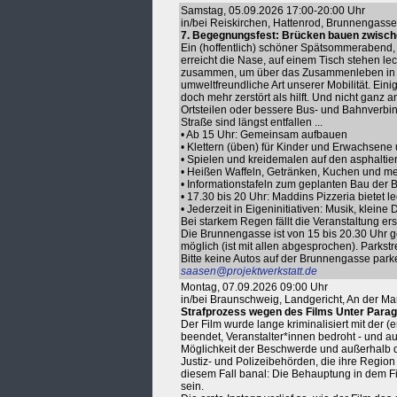
Samstag, 05.09.2026 17:00-20:00 Uhr
in/bei Reiskirchen, Hattenrod, Brunnengasse
7. Begegnungsfest: Brücken bauen zwische
Ein (hoffentlich) schöner Spätsommerabend, s
erreicht die Nase, auf einem Tisch stehen l
zusammen, um über das Zusammenleben in R
umweltfreundliche Art unserer Mobilität. Ei
doch mehr zerstört als hilft. Und nicht ganz
Ortsteilen oder bessere Bus- und Bahnverbind
Straße sind längst entfallen ...
• Ab 15 Uhr: Gemeinsam aufbauen
• Klettern (üben) für Kinder und Erwachsene
• Spielen und kreidemalen auf den asphaltie
• Heißen Waffeln, Getränken, Kuchen und meh
• Informationstafeln zum geplanten Bau der B
• 17.30 bis 20 Uhr: Maddins Pizzeria bietet
• Jederzeit in Eigeninitiativen: Musik, kleine 
Bei starkem Regen fällt die Veranstaltung ers
Die Brunnengasse ist von 15 bis 20.30 Uhr ge
möglich (ist mit allen abgesprochen). Parkstr
Bitte keine Autos auf der Brunnengasse park
saasen@projektwerkstatt.de
Montag, 07.09.2026 09:00 Uhr
in/bei Braunschweig, Landgericht, An der Ma
Strafprozess wegen des Films Unter Parag
Der Film wurde lange kriminalisiert mit der (
beendet, Veranstalter*innen bedroht - und 
Möglichkeit der Beschwerde und außerhalb de
Justiz- und Polizeibehörden, die ihre Regio
diesem Fall banal: Die Behauptung in dem Fil
sein.