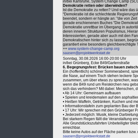
in/bei Karlsruhe, System Change Camp (SC
Demokratie retten oder überwinden?
Ist die Demokratie zu retten? Und wäre das üb
"Demokratie ist die schlechteste Regierungs
beendet, sondern er hängte an: "die von Zeit 
gerade erschienenen Buches "Die Demokratie 
Demokratie unrettbar im Übergang in autorit
deren inneren Strukturen Populismus, Hiera
Interessierten, gerade aber auch mit den Fan
Demokratischen hinter sich zu lassen, begr
garantiert eine besonders gleichberechtigte 
++
www.system-change-camp.org
saasen@projektwerkstatt.de
Sonntag, 30.08.2026 16:00-20:00 Uhr
in/bei Grünberg, Ecke B49/Gartenstraße
6. Begegnungsfest: Brücken bauen zwische
Ein (hoffentlich) schöner Sommerabend, spiele
die Nase, auf einem Tisch stehen leckere Sp
zusammen, um über etwas zu sprechen, was G
wenn die B49 rund um Reiskirchen neu geba
sich das verhindern? Mit dabei: Menschen,
• Ab 14 Uhr: Gemeinsam aufbauen
• Spielen und kreidemalen auf den asphaltie
• Heißen Waffeln, Getränken, Kuchen und meh
• Informationstafeln zum geplanten Bau der B
• 17 Uhr: Wir sprechen mit den Grünberger P
• Jederzeit möglich: Musik, kleine Darbietunge
Bei starkem Regen fällt die Veranstaltung ers
Alle Grundstückszufahrten Unbeteiligter bleib
erreichbar.
Bitte keine Autos auf der Fläche parken bzw.
saasen@projektwerkstatt.de