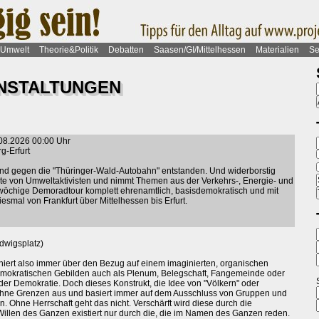
Umwelt
Theorie&Politik
Debatten
Saasen/GI/Mittelhessen
Materialien
Se
ANSTALTUNGEN
.08.2026 00:00 Uhr
g-Erfurt
and gegen die "Thüringer-Wald-Autobahn" entstanden. Und widerborstig
 Seite von Umweltaktivisten und nimmt Themen aus der Verkehrs-, Energie- und
weiwöchige Demoradtour komplett ehrenamtlich, basisdemokratisch und mit
mal von Frankfurt über Mittelhessen bis Erfurt.
dwigsplatz)
oniert also immer über den Bezug auf einem imaginierten, organischen
demokratischen Gebilden auch als Plenum, Belegschaft, Fangemeinde oder
n der Demokratie. Doch dieses Konstrukt, die Idee von "Völkern" oder
 ohne Grenzen aus und basiert immer auf dem Ausschluss von Gruppen und
. Ohne Herrschaft geht das nicht. Verschärft wird diese durch die
 Willen des Ganzen existiert nur durch die, die im Namen des Ganzen reden.