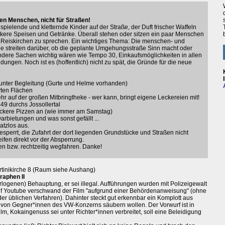
n Menschen, nicht für Straßen!
pielende und kletternde Kinder auf der Straße, der Duft frischer Waffeln
eckere Speisen und Getränke. Überall stehen oder sitzen ein paar Menschen
eiskirchen zu sprechen. Ein wichtiges Thema: Die menschen- und
nige streiten darüber, ob die geplante Umgehungsstraße Sinn macht oder
 andere Sachen wichtig wären wie Tempo 30, Einkaufsmöglichkeiten in allen
ungen. Noch ist es (hoffentlich) nicht zu spät, die Gründe für die neue
 unter Begleitung (Gurte und Helme vorhanden)
rten Flächen
r auf der großen Mitbringtheke - wer kann, bringt eigene Leckereien mit!
49 durchs Jossollertal
 leckere Pizzen an (wie immer am Samstag)
Darbietungen und was sonst gefällt ...
atzlos aus.
sperrt, die Zufahrt der dort liegenden Grundstücke und Straßen nicht
eifen direkt vor der Absperrung.
en bzw. rechtzeitig wegfahren. Danke!
rtinikirche 8 (Raum siehe Aushang)
raphen II
erlogenen) Behauptung, er sei illegal. Aufführungen wurden mit Polizeigewalt
auf Youtube verschwand der Film "aufgrund einer Behördenanweisung" (ohne
r üblichen Verfahren). Dahinter steckt gut erkennbar ein Komplott aus
n von Gegner*innen des VW-Konzerns säubern wollen. Der Vorwurf ist in
m, Kokaingenuss sei unter Richter*innen verbreitet, soll eine Beleidigung