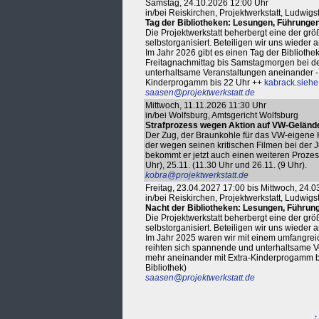
Samstag, 24.10.2026 12:00 Uhr
in/bei Reiskirchen, Projektwerkstatt, Ludwigs
Tag der Bibliotheken: Lesungen, Führunge
Die Projektwerkstatt beherbergt eine der gr
selbstorganisiert. Beteiligen wir uns wiede
Im Jahr 2026 gibt es einen Tag der Bibliot
Freitagnachmittag bis Samstagmorgen bei de
unterhaltsame Veranstaltungen aneinander - 
Kinderprogamm bis 22 Uhr ++
kabrack.siehe
saasen@projektwerkstatt.de
Mittwoch, 11.11.2026 11:30 Uhr
in/bei Wolfsburg, Amtsgericht Wolfsburg
Strafprozess wegen Aktion auf VW-Geländ
Der Zug, der Braunkohle für das VW-eigene Kra
der wegen seinen kritischen Filmen bei der J
bekommt er jetzt auch einen weiteren Prozess
Uhr), 25.11. (11.30 Uhr und 26.11. (9 Uhr).
kobra@projektwerkstatt.de
Freitag, 23.04.2027 17:00 bis Mittwoch, 24.
in/bei Reiskirchen, Projektwerkstatt, Ludwigs
Nacht der Bibliotheken: Lesungen, Führun
Die Projektwerkstatt beherbergt eine der gr
selbstorganisiert. Beteiligen wir uns wieder
Im Jahr 2025 waren wir mit einem umfangre
reihten sich spannende und unterhaltsame V
mehr aneinander mit Extra-Kinderprogamm b
Bibliothek)
saasen@projektwerkstatt.de
↑