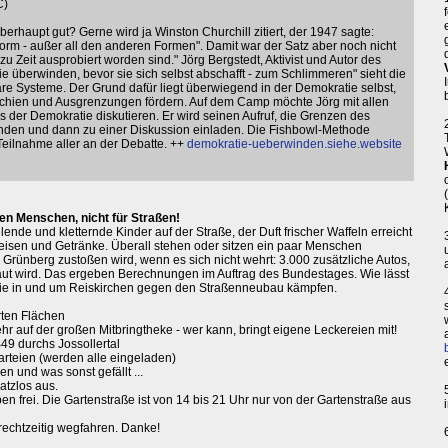
C)
erhaupt gut? Gerne wird ja Winston Churchill zitiert, der 1947 sagte:
form - außer all den anderen Formen". Damit war der Satz aber noch nicht
zu Zeit ausprobiert worden sind." Jörg Bergstedt, Aktivist und Autor des
überwinden, bevor sie sich selbst abschafft - zum Schlimmeren" sieht die
äre Systeme. Der Grund dafür liegt überwiegend in der Demokratie selbst,
rchien und Ausgrenzungen fördern. Auf dem Camp möchte Jörg mit allen
s der Demokratie diskutieren. Er wird seinen Aufruf, die Grenzen des
ünden und dann zu einer Diskussion einladen. Die Fishbowl-Methode
Teilnahme aller an der Debatte. ++
demokratie-ueberwinden.siehe.website
n Menschen, nicht für Straßen!
nde und kletternde Kinder auf der Straße, der Duft frischer Waffeln erreicht
eisen und Getränke. Überall stehen oder sitzen ein paar Menschen
rünberg zustoßen wird, wenn es sich nicht wehrt: 3.000 zusätzliche Autos,
ut wird. Das ergeben Berechnungen im Auftrag des Bundestages. Wie lässt
 die in und um Reiskirchen gegen den Straßenneubau kämpfen.
rten Flächen
r auf der großen Mitbringtheke - wer kann, bringt eigene Leckereien mit!
49 durchs Jossollertal
arteien (werden alle eingeladen)
n und was sonst gefällt ...
atzlos aus.
en frei. Die Gartenstraße ist von 14 bis 21 Uhr nur von der Gartenstraße aus
 rechtzeitig wegfahren. Danke!