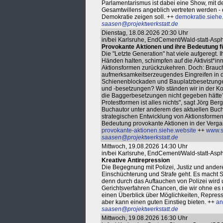
Parlamentarismus ist dabei eine Show, mit d
Gesamtwillens angeblich vertreten werden - e
Demokratie zeigen soll. ++
demokratie.siehe
saasen@projektwerkstatt.de
Dienstag, 18.08.2026 20:30 Uhr
in/bei Karlsruhe, EndCement/Wald-statt-As
Provokante Aktionen und ihre Bedeutung fü
Die "Letzte Generation" hat viele aufgeregt. I
Händen halten, schimpfen auf die Aktivist*i
Aktionsformen zurückzukehren. Doch: Braucht p
aufmerksamkeitserzeugendes Eingreifen in d
Schienenblockaden und Bauplatzbesetzunge
und -besetzungen? Wo ständen wir in der K
die Baggerbesetzungen nicht gegeben hätte? "
Protestformen ist alles nichts", sagt Jörg Ber
Buchautor unter anderem des aktuellen Buche
strategischen Entwicklung von Aktionsformen 
Bedeutung provokante Aktionen in der Vergan
provokante-aktionen.siehe.website
++
www.s
saasen@projektwerkstatt.de
Mittwoch, 19.08.2026 14:30 Uhr
in/bei Karlsruhe, EndCement/Wald-statt-As
Kreative Antirepression
Die Begegnung mit Polizei, Justiz und ande
Einschüchterung und Strafe geht. Es macht Si
denn durch das Auftauchen von Polizei wir
Gerichtsverfahren Chancen, die wir ohne es 
einen Überblick über Möglichkeiten, Repress
aber kann einen guten Einstieg bieten. ++
an
saasen@projektwerkstatt.de
Mittwoch, 19.08.2026 16:30 Uhr