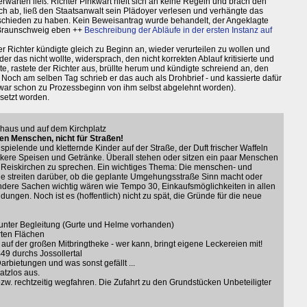
s erwarten ließ: Richter Pinkwart hielt sich an keine Regeln und brach den
h ab, ließ den Staatsanwalt sein Plädoyer verlesen und verhängte das
eschieden zu haben. Kein Beweisantrag wurde behandelt, der Angeklagte
z Braunschweig eben ++
Beschreibung der Abläufe in der ersten Instanz auf
r Richter kündigte gleich zu Beginn an, wieder verurteilen zu wollen und
 das nicht wollte, widersprach, den nicht korrekten Ablauf kritisierte und
te, rastete der Richter aus, brüllte herum und kündigte schreiend an, den
 Noch am selben Tag schrieb er das auch als Drohbrief - und kassierte dafür
 war schon zu Prozessbeginn von ihm selbst abgelehnt worden).
setzt worden.
khaus und auf dem Kirchplatz
n Menschen, nicht für Straßen!
pielende und kletternde Kinder auf der Straße, der Duft frischer Waffeln
eckere Speisen und Getränke. Überall stehen oder sitzen ein paar Menschen
eiskirchen zu sprechen. Ein wichtiges Thema: Die menschen- und
nige streiten darüber, ob die geplante Umgehungsstraße Sinn macht oder
 andere Sachen wichtig wären wie Tempo 30, Einkaufsmöglichkeiten in allen
ungen. Noch ist es (hoffentlich) nicht zu spät, die Gründe für die neue
 unter Begleitung (Gurte und Helme vorhanden)
rten Flächen
auf der großen Mitbringtheke - wer kann, bringt eigene Leckereien mit!
49 durchs Jossollertal
Darbietungen und was sonst gefällt ...
atzlos aus.
bzw. rechtzeitig wegfahren. Die Zufahrt zu den Grundstücken Unbeteiligter