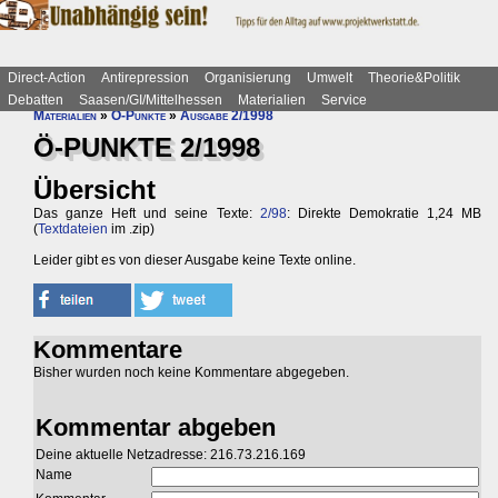
Direct-Action
Antirepression
Organisierung
Umwelt
Theorie&Politik
Debatten
Saasen/GI/Mittelhessen
Materialien
Service
Materialien
»
Ö-Punkte
»
Ausgabe 2/1998
Ö-PUNKTE 2/1998
Übersicht
Das ganze Heft und seine Texte:
2/98
: Direkte Demokratie 1,24 MB
(
Textdateien
im .zip)
Leider gibt es von dieser Ausgabe keine Texte online.
Kommentare
Bisher wurden noch keine Kommentare abgegeben.
Kommentar abgeben
Deine aktuelle Netzadresse: 216.73.216.169
Name