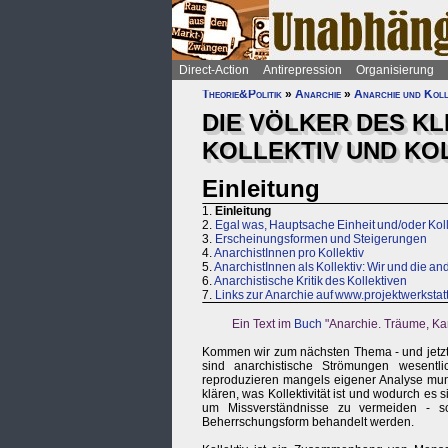
Direct-Action
Antirepression
Organisierung
Theorie&Politik
»
Anarchie
»
Anarchie und Koll
DIE VÖLKER DES KL
KOLLEKTIV UND KOL
Einleitung
1.
Einleitung
2.
Egal was, Hauptsache Einheit und/oder Koll
3.
Erscheinungsformen und Steigerungen
4.
AnarchistInnen pro Kollektiv
5.
AnarchistInnen als Kollektiv: Wir und die a
6.
Anarchistische Kritik des Kollektiven
7.
Links zur Anarchie auf www.projektwerksta
Ein Text im
Buch
"Anarchie. Träume, Ka
Kommen wir zum nächsten Thema - und jetzt w
sind anarchistische Strömungen wesentli
reproduzieren mangels eigener Analyse munt
klären, was Kollektivität ist und wodurch es 
um Missverständnisse zu vermeiden - schli
Beherrschungsform behandelt werden.