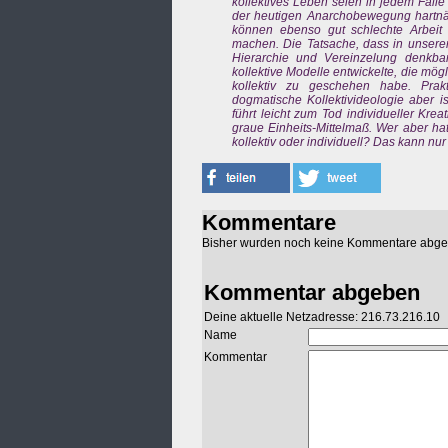
kollektives Leben seien in jedem Falle 
der heutigen Anarchobewegung hartnäcki
können ebenso gut schlechte Arbeit
machen. Die Tatsache, dass in unsere
Hierarchie und Vereinzelung denkbar 
kollektive Modelle entwickelte, die mög
kollektiv zu geschehen habe. Prak
dogmatische Kollektivideologie aber is
führt leicht zum Tod individueller Kre
graue Einheits-Mittelmaß. Wer aber h
kollektiv oder individuell? Das kann nu
Kommentare
Bisher wurden noch keine Kommentare abg
Kommentar abgeben
Deine aktuelle Netzadresse: 216.73.216.10
Name
Kommentar