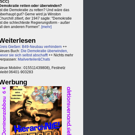
(SCC)
Demokratie retten oder überwinden?
Ist die Demokratie zu retten? Und wäre das
überhaupt gut? Gerne wird ja Winston
Churchill zitiert, der 1947 sagte: "Demokratie
ist die schlechteste Regierungsform - außer
all den anderen Formen".
[mehr]
Weiterlesen
Kreis Gießen: B49-Neubau verhindern
++
Neues Buch:
Die Demokratie überwinden,
bevor sie sich selbst abschafft
++ Nichts mehr
verpassen:
Mailverteiler&Chats
Neue Mobilnr.: 015511439808), Festnetz
bleibt 06401-903283
Werbung