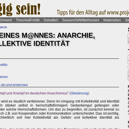
Umwelt
Theorie&Politik
Debatten
Saasen/GI/Mittelhessen
Materialien
Se
ektiv
EINES M@NNES: ANARCHIE,
LEKTIVE IDENTITÄT
ektiv
nderen
tt.de und anderswo
mpf und Krampf im deutschen Anarchismus" (
Gliederung
)
ird es deutlich verfahrener. Denn im Umgang mit Kollektivität und Identität
ch stärker selbst in herrschaftsförmigem Gedankengut gefangen oder
er solche Herrschaftsformen. Um das zu begreifen, ist zunächst einmal zu
sich z.B. von Kooperation oder Kommunikation unterscheidet. Das ist wichtig,
eßlich soll hier Kollektivität als Gefahr und kollektive Identität als