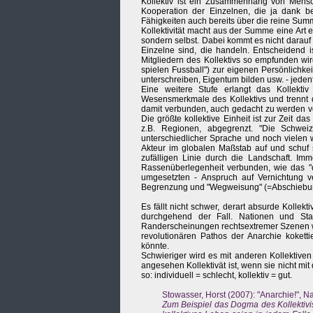
Kollektiv ist ein Zusammenhang von Mens
Kooperation der Einzelnen, die ja dank b
Fähigkeiten auch bereits über die reine Summ
Kollektivität macht aus der Summe eine Art 
sondern selbst. Dabei kommt es nicht darauf
Einzelne sind, die handeln. Entscheidend i
Mitgliedern des Kollektivs so empfunden wir
spielen Fussball") zur eigenen Persönlichke
unterschreiben, Eigentum bilden usw. - jedenfa
Eine weitere Stufe erlangt das Kollektiv 
Wesensmerkmale des Kollektivs und trennt d
damit verbunden, auch gedacht zu werden vo
Die größte kollektive Einheit ist zur Zeit da
z.B. Regionen, abgegrenzt. "Die Schwei
unterschiedlicher Sprache und noch vielen w
Akteur im globalen Maßstab auf und schuf si
zufälligen Linie durch die Landschaft. Imme
Rassenüberlegenheit verbunden, wie das "d
umgesetzten - Anspruch auf Vernichtung ver
Begrenzung und "Wegweisung" (=Abschiebun
Es fällt nicht schwer, derart absurde Kollekt
durchgehend der Fall. Nationen und Sta
Randerscheinungen rechtsextremer Szenen wie
revolutionären Pathos der Anarchie koketti
könnte.
Schwieriger wird es mit anderen Kollektiven 
angesehen Kollektivät ist, wenn sie nicht mi
so: individuell = schlecht, kollektiv = gut.
Stowasser, Horst (2007): "Anarchie!", Na
Zum Beispiel das Dogma des Kollektivis