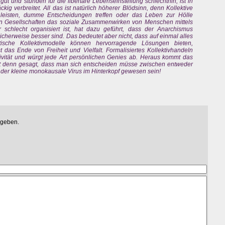
gut und stünden für die libertäre Lebenseinstellung schlechthin, ist in
g verbreitet. All das ist natürlich höherer Blödsinn, denn Kollektive
 leisten, dumme Entscheidungen treffen oder das Leben zur Hölle
n Gesellschaften das soziale Zusammenwirken von Menschen mittels
schlecht organisiert ist, hat dazu geführt, dass der Anarchismus
licherweise besser sind. Das bedeutet aber nicht, dass auf einmal alles
tische Kollektivmodelle können hervorragende Lösungen bieten,
t das Ende von Freiheit und Vielfalt. Formalisiertes Kollektivhandeln
ativität und würgt jede Art persönlichen Genies ab. Heraus kommt das
at denn gesagt, dass man sich entscheiden müsse zwischen entweder
r der kleine monokausale Virus im Hinterkopf gewesen sein!
egeben.