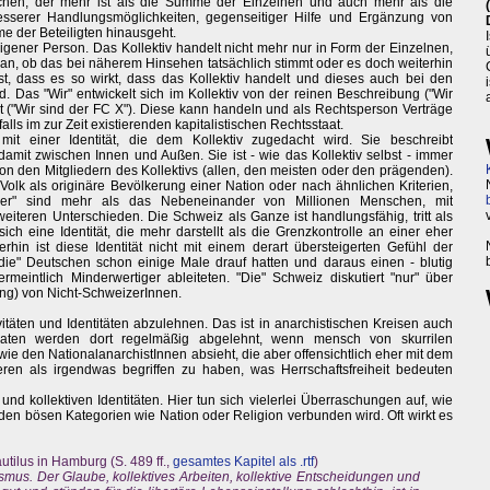
chen, der mehr ist als die Summe der Einzelnen und auch mehr als die
esserer Handlungsmöglichkeiten, gegenseitiger Hilfe und Ergänzung von
e der Beteiligten hinausgeht.
eigener Person. Das Kollektiv handelt nicht mehr nur in Form der Einzelnen,
 an, ob das bei näherem Hinsehen tatsächlich stimmt oder es doch weiterhin
st, dass es so wirkt, dass das Kollektiv handelt und dieses auch bei den
d. Das "Wir" entwickelt sich im Kollektiv von der reinen Beschreibung ("Wir
it ("Wir sind der FC X"). Diese kann handeln und als Rechtsperson Verträge
lls im zur Zeit existierenden kapitalistischen Rechtsstaat.
mit einer Identität, die dem Kollektiv zugedacht wird. Sie beschreibt
amit zwischen Innen und Außen. Sie ist - wie das Kollektiv selbst - immer
n den Mitgliedern des Kollektivs (allen, den meisten oder den prägenden).
s Volk als originäre Bevölkerung einer Nation oder nach ähnlichen Kriterien,
zer" sind mehr als das Nebeneinander von Millionen Menschen, mit
eiteren Unterschieden. Die Schweiz als Ganze ist handlungsfähig, tritt als
ch eine Identität, die mehr darstellt als die Grenzkontrolle an einer eher
rhin ist diese Identität nicht mit einem derart übersteigerten Gefühl der
ie" Deutschen schon einige Male drauf hatten und daraus einen - blutig
meintlich Minderwertiger ableiteten. "Die" Schweiz diskutiert "nur" über
g) von Nicht-SchweizerInnen.
ivitäten und Identitäten abzulehnen. Das ist in anarchistischen Kreisen auch
aten werden dort regelmäßig abgelehnt, wenn mensch von skurrilen
 den NationalanarchistInnen absieht, die aber offensichtlich eher mit dem
eren als irgendwas begriffen zu haben, was Herrschaftsfreiheit bedeuten
und kollektiven Identitäten. Hier tun sich vielerlei Überraschungen auf, wie
t den bösen Kategorien wie Nation oder Religion verbunden wird. Oft wirkt es
utilus in Hamburg (S. 489 ff.,
gesamtes Kapitel als .rtf
)
mus. Der Glaube, kollektives Arbeiten, kollektive Entscheidungen und