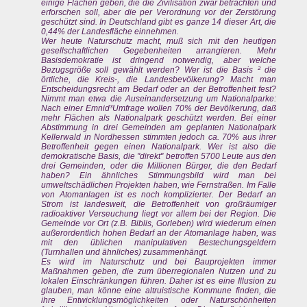
einige Flächen geben, die die Zivilisation zwar betrachten und
erforschen soll, aber die per Verordnung vor der Zerstörung
geschützt sind. In Deutschland gibt es ganze 14 dieser Art, die
0,44% der Landesfläche einnehmen.
Wer heute Naturschutz macht, muß sich mit den heutigen
gesellschaftlichen Gegebenheiten arrangieren. Mehr
Basisdemokratie ist dringend notwendig, aber welche
Bezugsgröße soll gewählt werden? Wer ist die Basis ² die
örtliche, die Kreis-, die Landesbevölkerung? Macht man
Entscheidungsrecht am Bedarf oder an der Betroffenheit fest?
Nimmt man etwa die Auseinandersetzung um Nationalparke:
Nach einer Emnid³Umfrage wollen 70% der Bevölkerung, daß
mehr Flächen als Nationalpark geschützt werden. Bei einer
Abstimmung in drei Gemeinden am geplanten Nationalpark
Kellerwald in Nordhessen stimmten jedoch ca. 70% aus ihrer
Betroffenheit gegen einen Nationalpark. Wer ist also die
demokratische Basis, die "direkt" betroffen 5700 Leute aus den
drei Gemeinden, oder die Millionen Bürger, die den Bedarf
haben? Ein ähnliches Stimmungsbild wird man bei
umweltschädlichen Projekten haben, wie Fernstraßen. Im Falle
von Atomanlagen ist es noch komplizierter. Der Bedarf an
Strom ist landesweit, die Betroffenheit von großräumiger
radioaktiver Verseuchung liegt vor allem bei der Region. Die
Gemeinde vor Ort (z.B. Biblis, Gorleben) wird wiederum einen
außerordentlich hohen Bedarf an der Atomanlage haben, was
mit den üblichen manipulativen Bestechungsgeldern
(Turnhallen und ähnliches) zusammenhängt.
Es wird im Naturschutz und bei Bauprojekten immer
Maßnahmen geben, die zum überregionalen Nutzen und zu
lokalen Einschränkungen führen. Daher ist es eine Illusion zu
glauben, man könne eine altruistische Kommune finden, die
ihre Entwicklungsmöglichkeiten oder Naturschönheiten