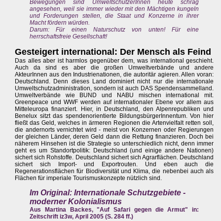
Bewegungen sind UmweltschützerInnen heute schräg
angesehen, weil sie immer wieder mit den Mächtigen kungeln
und Forderungen stellen, die Staat und Konzerne in ihrer
Macht fördern würden.
Darum: Für einen Naturschutz von unten! Für eine
herrschaftsfreie Gesellschaft!
Gesteigert international: Der Mensch als Feind
Das alles aber ist harmlos gegenüber dem, was international geschieht.
Auch da sind es aber die großen Umweltverbände und andere
AkteurInnen aus den Industrienationen, die autoritär agieren. Allen voran:
Deutschland. Denn dieses Land dominiert nicht nur die internationale
Umweltschutzadministration, sondern ist auch DAS Spendensammelland.
Umweltverbände wie BUND und NABU mischen international mit.
Greenpeace und WWF werden auf internationaler Ebene vor allem aus
Mitteleuropa finanziert. Hier, in Deutschland, den Alpenrepubliken und
Benelux sitzt das spendenorientierte BildungsbürgerInnentum. Von hier
fließt das Geld, welches in ärmeren Regionen die Artenvielfalt retten soll,
die andernorts vernichtet wird - meist von Konzernen oder Regierungen
der gleichen Länder, deren Geld dann die Rettung finanzieren. Doch bei
näherem Hinsehen ist die Strategie so unterschiedlich nicht, denn immer
geht es um Standortpolitik: Deutschland (und einige andere Nationen)
sichert sich Rohstoffe. Deutschland sichert sich Agrarflächen. Deutschland
sichert sich Import- und Exportrouten. Und eben auch die
Regenerationsflächen für Biodiversität und Klima, die nebenbei auch als
Flächen für imperiale Tourismuskonzepte nützlich sind.
Im Original: Internationale Schutzgebiete -
moderner Kolonialismus
Aus Martina Backes, "Auf Safari gegen die Armut" in:
Zeitschrift iz3w, April 2005 (S. 284 ff.)