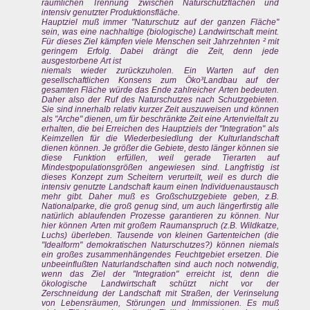
räumlichen Trennung zwischen Naturschutzflächen und
intensiv genutzter Produktionsfläche.
Hauptziel muß immer "Naturschutz auf der ganzen Fläche"
sein, was eine nachhaltige (biologische) Landwirtschaft meint.
Für dieses Ziel kämpfen viele Menschen seit Jahrzehnten ² mit
geringem Erfolg. Dabei drängt die Zeit, denn jede
ausgestorbene Art ist
niemals wieder zurückzuholen. Ein Warten auf den
gesellschaftlichen Konsens zum Öko³Landbau auf der
gesamten Fläche würde das Ende zahlreicher Arten bedeuten.
Daher also der Ruf des Naturschutzes nach Schutzgebieten.
Sie sind innerhalb relativ kurzer Zeit auszuweisen und können
als "Arche" dienen, um für beschränkte Zeit eine Artenvielfalt zu
erhalten, die bei Erreichen des Hauptziels der "Integration" als
Keimzellen für die Wiederbesiedlung der Kulturlandschaft
dienen können. Je größer die Gebiete, desto länger können sie
diese Funktion erfüllen, weil gerade Tierarten auf
Mindestpopulationsgrößen angewiesen sind. Langfristig ist
dieses Konzept zum Scheitern verurteilt, weil es durch die
intensiv genutzte Landschaft kaum einen Individuenaustausch
mehr gibt. Daher muß es Großschutzgebiete geben, z.B.
Nationalparke, die groß genug sind, um auch längerfirstig alle
natürlich ablaufenden Prozesse garantieren zu können. Nur
hier können Arten mit großem Raumanspruch (z.B. Wildkatze,
Luchs) überleben. Tausende von kleinen Gartenteichen (die
"Idealform" demokratischen Naturschutzes?) können niemals
ein großes zusammenhängendes Feuchtgebiet ersetzen. Die
unbeeinflußten Naturlandschaften sind auch noch notwendig,
wenn das Ziel der "Integration" erreicht ist, denn die
ökologische Landwirtschaft schützt nicht vor der
Zerschneidung der Landschaft mit Straßen, der Verinselung
von Lebensräumen, Störungen und Immissionen. Es muß