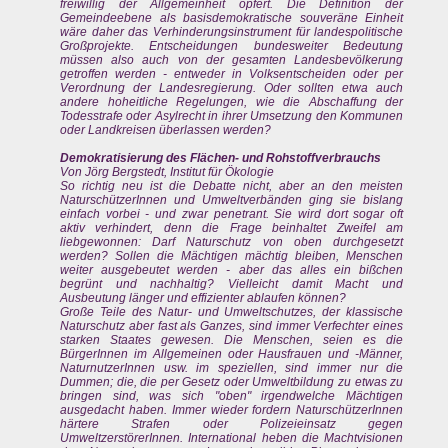
freiwillig der Allgemeinheit opfert. Die Definition der
Gemeindeebene als basisdemokratische souveräne Einheit
wäre daher das Verhinderungsinstrument für landespolitische
Großprojekte. Entscheidungen bundesweiter Bedeutung
müssen also auch von der gesamten Landesbevölkerung
getroffen werden - entweder in Volksentscheiden oder per
Verordnung der Landesregierung. Oder sollten etwa auch
andere hoheitliche Regelungen, wie die Abschaffung der
Todesstrafe oder Asylrecht in ihrer Umsetzung den Kommunen
oder Landkreisen überlassen werden?
Demokratisierung des Flächen- und Rohstoffverbrauchs
Von Jörg Bergstedt, Institut für Ökologie
So richtig neu ist die Debatte nicht, aber an den meisten
NaturschützerInnen und Umweltverbänden ging sie bislang
einfach vorbei - und zwar penetrant. Sie wird dort sogar oft
aktiv verhindert, denn die Frage beinhaltet Zweifel am
liebgewonnen: Darf Naturschutz von oben durchgesetzt
werden? Sollen die Mächtigen mächtig bleiben, Menschen
weiter ausgebeutet werden - aber das alles ein bißchen
begrünt und nachhaltig? Vielleicht damit Macht und
Ausbeutung länger und effizienter ablaufen können?
Große Teile des Natur- und Umweltschutzes, der klassische
Naturschutz aber fast als Ganzes, sind immer Verfechter eines
starken Staates gewesen. Die Menschen, seien es die
BürgerInnen im Allgemeinen oder Hausfrauen und -Männer,
NaturnutzerInnen usw. im speziellen, sind immer nur die
Dummen; die, die per Gesetz oder Umweltbildung zu etwas zu
bringen sind, was sich "oben" irgendwelche Mächtigen
ausgedacht haben. Immer wieder fordern NaturschützerInnen
härtere Strafen oder Polizeieinsatz gegen
UmweltzerstörerInnen. International heben die Machtvisionen