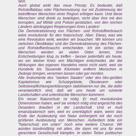
sein.
Auch global wirkt das neue Prinzip: Es bedeutet, daß
Rohstoffabbau oder Flächennutzung nur mit Zustimmung der
betroffenen Menschen einer Region erfolgen kann. Und diese
Menschen sind direkt zu beteiligen, nicht über ihre mit den
korrupten, auf Militär und Polizei gestützten, von den reichen
Ländern abhängigen Regierungen ihres Landes!
Die Demokratisierung von Flächen- und Rohstoffverbrauch
wäre revolutionär für den Naturschutz. Aber: Etwas, was wie
eine Revolution wirkt, werden wir brauchen. Wir können uns
zwischen Ökodiktatur und der Demokratisierung des Flächen-
und Rohstoffverbrauchs entscheiden. Ich bin sicher, die
Menschen werden an vielen Orten lernen, ihre
Entscheidungen klug zu treffen - besser jedenfalls als heute,
wo ein kleiner Kreis von Mächtigen entscheidet, der die
Wirkungen des eigenen Handelns meist nicht sieht, weil sie
Hunderte bis Tausende Kilometer entfernt Menschen in
Zwänge bringen, verarmen lassen oder gar morden.
Alle Instrumente des "starken Staates" oder des öko-geölten
Kapitalismus wie Schutzgebiete, Ökosteuern oder
Selbstverpflichtungserklärungen stabilisieren nur die, die dafür
verantwortlich sind, daß wir uns heute um ruinierte
Landschaften und unterdrückte Menschen kümmern.
Ein neuer Naturschutz ist nötig. Er muß revolutionäre
Dimensionen haben, weil sie einfach nötig sind angesichts des
Desasters draußen in der Landschaft. Und er muß
emanzipatorisch sein, weil es unerträglich wäre, wenn das
Ende der Ausbeutung von Natur einhergeht mit der noch
größeren Ausbeutung von Menschen. Außerdem böte ein
"Naturschutz von unten" noch eine weitere Chance: Wir
würden bündnisfähig mit allen, die dann mit uns für eine
gerechtere Gesellschaft kämpfen. In vielen Teilen politischer