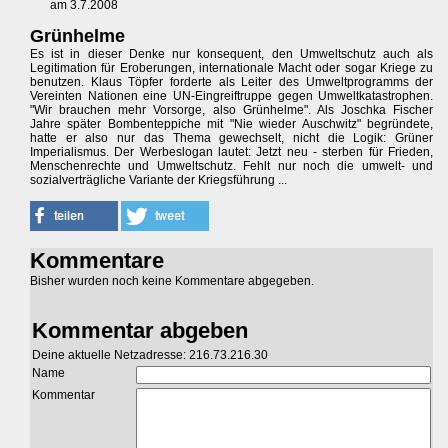
am 3.7.2008
Grünhelme
Es ist in dieser Denke nur konsequent, den Umweltschutz auch als
Legitimation für Eroberungen, internationale Macht oder sogar Kriege zu
benutzen. Klaus Töpfer forderte als Leiter des Umweltprogramms der
Vereinten Nationen eine UN-Eingreiftruppe gegen Umweltkatastrophen.
"Wir brauchen mehr Vorsorge, also Grünhelme". Als Joschka Fischer
Jahre später Bombenteppiche mit "Nie wieder Auschwitz" begründete,
hatte er also nur das Thema gewechselt, nicht die Logik: Grüner
Imperialismus. Der Werbeslogan lautet: Jetzt neu - sterben für Frieden,
Menschenrechte und Umweltschutz. Fehlt nur noch die umwelt- und
sozialverträgliche Variante der Kriegsführung ...
Kommentare
Bisher wurden noch keine Kommentare abgegeben.
Kommentar abgeben
Deine aktuelle Netzadresse: 216.73.216.30
Name
Kommentar