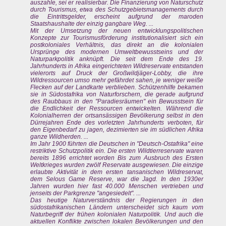
auszahle, sei er realisierbar. Die Finanzierung von Naturschutz
durch Tourismus, etwa des Schutzgebietsmanagements durch
die Eintrittsgelder, erscheint aufgrund der maroden
Staatshaushalte der einzig gangbare Weg. ...
Mit der Umsetzung der neuen entwicklungspolitischen
Konzepte zur Tourismusförderung institutionalisiert sich ein
postkoloniales Verhältnis, das direkt an die kolonialen
Ursprünge des modernen Umweltbewusstseins und der
Naturparkpolitik anknüpft. Die seit dem Ende des 19.
Jahrhunderts in Afrika eingerichteten Wildreservate entstanden
vielerorts auf Druck der Großwildjäger-Lobby, die ihre
Wildressourcen umso mehr gefährdet sahen, je weniger weiße
Flecken auf der Landkarte verblieben. Schützenhilfe bekamen
sie in Südostafrika von Naturforschern, die gerade aufgrund
des Raubbaus in den "Paradiesräumen" ein Bewusstsein für
die Endlichkeit der Ressourcen entwickelten. Während die
Kolonialherren der ortsansässigen Bevölkerung selbst in den
Dürrejahren Ende des vorletzten Jahrhunderts verboten, für
den Eigenbedarf zu jagen, dezimierten sie im südlichen Afrika
ganze Wildherden. ...
Im Jahr 1900 führten die Deutschen in "Deutsch-Ostafrika" eine
restriktive Schutzpolitik ein. Die ersten Wildtierreservate waren
bereits 1896 errichtet worden Bis zum Ausbruch des Ersten
Weltkrieges wurden zwölf Reservate ausgewiesen. Die einzige
erlaubte Aktivität in dem ersten tansanischen Wildreservat,
dem Selous Game Reserve, war die Jagd. In den 1930er
Jahren wurden hier fast 40.000 Menschen vertrieben und
jenseits der Parkgrenze "angesiedelt". ...
Das heutige Naturverständnis der Regierungen in den
südostafrikanischen Ländern unterscheidet sich kaum vom
Naturbegriff der frühen kolonialen Naturpolitik. Und auch die
aktuellen Konflikte zwischen lokalen Bevölkerungen und den