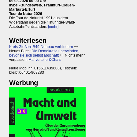
09.08.2026 00:00 Uhr
in/bei -Bundesweit-, Frankfurt-Gießen-
Marburg-Erfurt
Tour de Natur 2026
Die Tour de Natur ist 1991 aus dem
Widerstand gegen die "Thüringer-Wald-
Autobahn" entstanden.
[mehr]
Weiterlesen
Kreis Gießen: B49-Neubau verhindern
++
Neues Buch:
Die Demokratie überwinden,
bevor sie sich selbst abschafft
++ Nichts mehr
verpassen:
Mailverteiler&Chats
Neue Mobilnr.: 015511439808), Festnetz
bleibt 06401-903283
Werbung