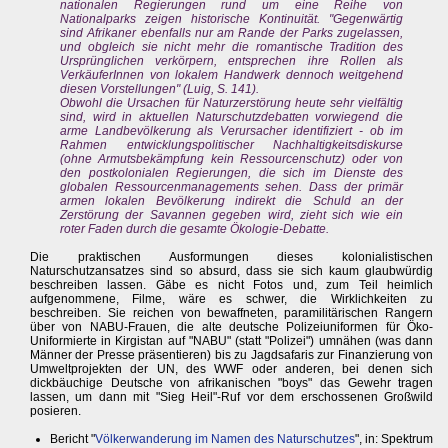
nationalen Regierungen rund um eine Reihe von
Nationalparks zeigen historische Kontinuität. "Gegenwärtig
sind Afrikaner ebenfalls nur am Rande der Parks zugelassen,
und obgleich sie nicht mehr die romantische Tradition des
Ursprünglichen verkörpern, entsprechen ihre Rollen als
VerkäuferInnen von lokalem Handwerk dennoch weitgehend
diesen Vorstellungen" (Luig, S. 141).
Obwohl die Ursachen für Naturzerstörung heute sehr vielfältig
sind, wird in aktuellen Naturschutzdebatten vorwiegend die
arme Landbevölkerung als Verursacher identifiziert - ob im
Rahmen entwicklungspolitischer Nachhaltigkeitsdiskurse
(ohne Armutsbekämpfung kein Ressourcenschutz) oder von
den postkolonialen Regierungen, die sich im Dienste des
globalen Ressourcenmanagements sehen. Dass der primär
armen lokalen Bevölkerung indirekt die Schuld an der
Zerstörung der Savannen gegeben wird, zieht sich wie ein
roter Faden durch die gesamte Ökologie-Debatte.
Die praktischen Ausformungen dieses kolonialistischen
Naturschutzansatzes sind so absurd, dass sie sich kaum glaubwürdig
beschreiben lassen. Gäbe es nicht Fotos und, zum Teil heimlich
aufgenommene, Filme, wäre es schwer, die Wirklichkeiten zu
beschreiben. Sie reichen von bewaffneten, paramilitärischen Rangern
über von NABU-Frauen, die alte deutsche Polizeiuniformen für Öko-
Uniformierte in Kirgistan auf "NABU" (statt "Polizei") umnähen (was dann
Männer der Presse präsentieren) bis zu Jagdsafaris zur Finanzierung von
Umweltprojekten der UN, des WWF oder anderen, bei denen sich
dickbäuchige Deutsche von afrikanischen "boys" das Gewehr tragen
lassen, um dann mit "Sieg Heil"-Ruf vor dem erschossenen Großwild
posieren.
Bericht "
Völkerwanderung im Namen des Naturschutzes
", in: Spektrum