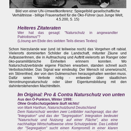
Bild von einer UN-Umweltkonferenz: Spiegelbild gesellschaftliche
Verhältnisse - billige Frauenarbeit für die Öko-Führer (aus Junge Welt,
4.5.200, S. 15)
Heiteres Zitateraten
Wer hat das gesagt: "Naturschutz in angewandter
Patriotismus"?
(Lösung am Ebde des siebten Teils dieses Textes)
Schon hierzulande war (und ist teilweise noch) das Vorgehen oft rabiat.
Vielerorts dominierten Schilder die Landschaft, mitunter Zäune und
AufpasserInnen, die in Aufmachung und Auftritt vielerorts an Ranger oder
öko-paramilitärische Einheiten erinnern konnten. Wo
Naturschutzverbände eigene Flächen erwarben, standen schnell auch
Verbotsschilder. Das Signal war eindeutig: Der Mensch ist unerwünscht,
ein Störenfried, der von den Gutmenschen herausgehalten werden muss.
Dafür seien Verbote nötig - entweder über staatlichen
Verordnungsnaturschutz oder über Eigentumsbildung mit den
dahinterstehenden Machtmitteln.
Im Original: Pro & Contra Naturschutz von unten
Aus den Ö-Punkten, Winter 1998:
Ohne Großschutzgebiete läuft nichts!
von Mark Harthun, Naturschutzbund Deutschland
Dem Naturschutz werden zwei Leitbilder nachgesagt, das der
"Integration" und das der "Segregation". Integration bedeutet
"Naturschutz und Nutzung auf einer Fläche", also eine
nachhaltige Wirtschaftsweise ohne Schutzgebiete. Das Leitbild
der "Segregation" sucht einen Kompromiß in einer klaren