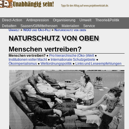
Direct-Action
Antirepression
Organisierung
Umwelt
Theorie&Politik
Debatten
Saasen/GI/Mittelhessen
Materialien
Service
Umwelt
»
NGO und Öko-Filz
»
Naturschutz von oben
NATURSCHUTZ VON OBEN
Menschen vertreiben?
Menschen vertreiben?
●
Pro hierarchische (Öko-)Welt
●
Institutionen voller Macht
●
Internationale Schutzgebiete
●
Ökoimperialismus
●
Weltordnungspolitik
●
Links und Leseempfehlungen