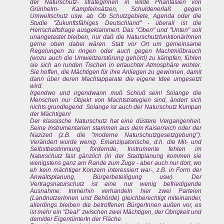
der Naturschutz- strategInnen in wilde Phantasien von
Grünhelm- Kampfeinsätzen, Schuldenerlaß gegen
Umweltschutz usw. ab. Ob Schutzgebiete, Agenda oder die
Studie "Zukunftsfähiges Deutschland" - überall ist die
Herrschaftsfrage ausgeklammert. Das "Oben" und "Unten" soll
unangetastet bleiben, nur daß die NaturschutzfunktionärInnen
gerne oben dabei wären. Statt vor Ort um gemeinsame
Regelungen zu ringen oder auch gegen Machtmißbrauch
(wozu auch die Umweltzerstörung gehört!) zu kämpfen, fühlen
sie sich an runden Tischen in erlauchter Atmosphäre wohler.
Sie hoffen, die Mächtigen für ihre Anliegen zu gewinnen, damit
dann über deren Machtapparate die eigene Idee umgesetzt
wird.
Irgendwo und irgendwann muß Schluß sein! Solange die
Menschen nur Objekt von Machtstrategien sind, ändert sich
nichts grundlegend. Solange ist auch der Naturschutz Kumpan
der Mächtigen!
Der klassische Naturschutz hat eine düstere Vergangenheit.
Seine Instrumentarien stammen aus dem Kaiserreich oder der
Nazizeit (z.B. die "moderne Naturschutzgesetzgebung").
Verändert wurde wenig. Emanzipatorische, d.h. die Mit- und
Selbstbestimmung fördernde, Instrumente fehlen im
Naturschutz fast gänzlich (in der Stadtplanung kommen sie
wenigstens ganz am Rande zum Zuge - aber auch nur dort, wo
eh kein mächtiger Konzern interessiert war-, z.B. in Form der
Anwaltsplanung, Bürgerbeteiligung usw). Der
Vertragsnaturschutz ist eine nur wenig befriedigende
Ausnahme: Immerhin verhandeln hier zwei Parteien
(LandnutzerInnen und Behörde) gleichberechtigt miteinander,
allerdings bleiben die betroffenen BürgerInnen außen vor, es
ist mehr ein "Deal" zwischen zwei Mächtigen, der Obrigkeit und
dem/der EigentünterIn der Fläche.