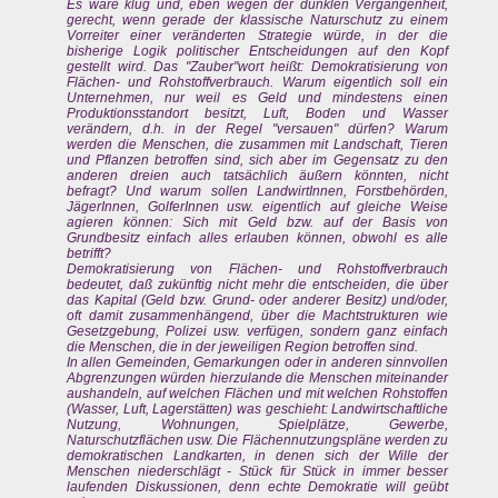
Es wäre klug und, eben wegen der dunklen Vergangenheit,
gerecht, wenn gerade der klassische Naturschutz zu einem
Vorreiter einer veränderten Strategie würde, in der die
bisherige Logik politischer Entscheidungen auf den Kopf
gestellt wird. Das "Zauber"wort heißt: Demokratisierung von
Flächen- und Rohstoffverbrauch. Warum eigentlich soll ein
Unternehmen, nur weil es Geld und mindestens einen
Produktionsstandort besitzt, Luft, Boden und Wasser
verändern, d.h. in der Regel "versauen" dürfen? Warum
werden die Menschen, die zusammen mit Landschaft, Tieren
und Pflanzen betroffen sind, sich aber im Gegensatz zu den
anderen dreien auch tatsächlich äußern könnten, nicht
befragt? Und warum sollen LandwirtInnen, Forstbehörden,
JägerInnen, GolferInnen usw. eigentlich auf gleiche Weise
agieren können: Sich mit Geld bzw. auf der Basis von
Grundbesitz einfach alles erlauben können, obwohl es alle
betrifft?
Demokratisierung von Flächen- und Rohstoffverbrauch
bedeutet, daß zukünftig nicht mehr die entscheiden, die über
das Kapital (Geld bzw. Grund- oder anderer Besitz) und/oder,
oft damit zusammenhängend, über die Machtstrukturen wie
Gesetzgebung, Polizei usw. verfügen, sondern ganz einfach
die Menschen, die in der jeweiligen Region betroffen sind.
In allen Gemeinden, Gemarkungen oder in anderen sinnvollen
Abgrenzungen würden hierzulande die Menschen miteinander
aushandeln, auf welchen Flächen und mit welchen Rohstoffen
(Wasser, Luft, Lagerstätten) was geschieht: Landwirtschaftliche
Nutzung, Wohnungen, Spielplätze, Gewerbe,
Naturschutzflächen usw. Die Flächennutzungspläne werden zu
demokratischen Landkarten, in denen sich der Wille der
Menschen niederschlägt - Stück für Stück in immer besser
laufenden Diskussionen, denn echte Demokratie will geübt