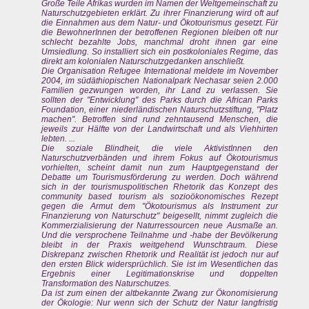
Große Teile Afrikas wurden im Namen der Weltgemeinschaft zu
Naturschutzgebieten erklärt. Zu ihrer Finanzierung wird oft auf
die Einnahmen aus dem Natur- und Ökotourismus gesetzt. Für
die BewohnerInnen der betroffenen Regionen bleiben oft nur
schlecht bezahlte Jobs, manchmal droht ihnen gar eine
Umsiedlung. So installiert sich ein postkoloniales Regime, das
direkt am kolonialen Naturschutzgedanken anschließt.
Die Organisation Refugee International meldete im November
2004, im südäthiopischen Nationalpark Nechasar seien 2.000
Familien gezwungen worden, ihr Land zu verlassen. Sie
sollten der "Entwicklung" des Parks durch die African Parks
Foundation, einer niederländischen Naturschutzstiftung, "Platz
machen". Betroffen sind rund zehntausend Menschen, die
jeweils zur Hälfte von der Landwirtschaft und als Viehhirten
lebten. ...
Die soziale Blindheit, die viele AktivistInnen den
Naturschutzverbänden und ihrem Fokus auf Ökotourismus
vorhielten, scheint damit nun zum Hauptgegenstand der
Debatte um Tourismusförderung zu werden. Doch während
sich in der tourismuspolitischen Rhetorik das Konzept des
community based tourism als sozioökonomisches Rezept
gegen die Armut dem "Ökotourismus als Instrument zur
Finanzierung von Naturschutz" beigesellt, nimmt zugleich die
Kommerzialisierung der Naturressourcen neue Ausmaße an.
Und die versprochene Teilnahme und -habe der Bevölkerung
bleibt in der Praxis weitgehend Wunschtraum. Diese
Diskrepanz zwischen Rhetorik und Realität ist jedoch nur auf
den ersten Blick widersprüchlich. Sie ist im Wesentlichen das
Ergebnis einer Legitimationskrise und doppelten
Transformation des Naturschutzes.
Da ist zum einen der altbekannte Zwang zur Ökonomisierung
der Ökologie: Nur wenn sich der Schutz der Natur langfristig