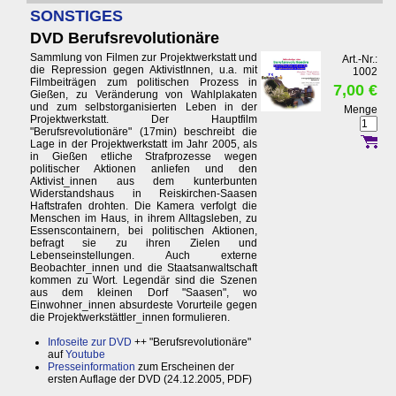
SONSTIGES
DVD Berufsrevolutionäre
Sammlung von Filmen zur Projektwerkstatt und
Art.-Nr.:
die Repression gegen AktivistInnen, u.a. mit
1002
Filmbeiträgen zum politischen Prozess in
7,00 €
Gießen, zu Veränderung von Wahlplakaten
und zum selbstorganisierten Leben in der
Menge
Projektwerkstatt. Der Hauptfilm
"Berufsrevolutionäre" (17min) beschreibt die
Lage in der Projektwerkstatt im Jahr 2005, als
in Gießen etliche Strafprozesse wegen
politischer Aktionen anliefen und den
Aktivist_innen aus dem kunterbunten
Widerstandshaus in Reiskirchen-Saasen
Haftstrafen drohten. Die Kamera verfolgt die
Menschen im Haus, in ihrem Alltagsleben, zu
Essenscontainern, bei politischen Aktionen,
befragt sie zu ihren Zielen und
Lebenseinstellungen. Auch externe
Beobachter_innen und die Staatsanwaltschaft
kommen zu Wort. Legendär sind die Szenen
aus dem kleinen Dorf "Saasen", wo
Einwohner_innen absurdeste Vorurteile gegen
die Projektwerkstättler_innen formulieren.
Infoseite zur DVD
++ "Berufsrevolutionäre"
auf
Youtube
Presseinformation
zum Erscheinen der
ersten Auflage der DVD (24.12.2005, PDF)