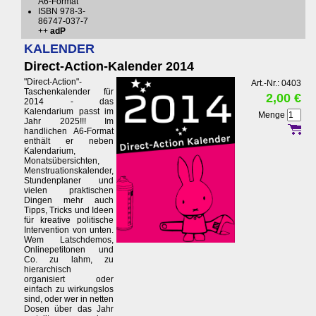
A6-Format
ISBN 978-3-
86747-037-7
++
adP
KALENDER
Direct-Action-Kalender 2014
"Direct-Action"-
Art.-Nr.: 0403
Taschenkalender für
2,00 €
2014 - das
Kalendarium passt im
Menge
Jahr 2025!!! Im
handlichen A6-Format
enthält er neben
Kalendarium,
Monatsübersichten,
Menstruationskalender,
Stundenplaner und
vielen praktischen
Dingen mehr auch
Tipps, Tricks und Ideen
für kreative politische
Intervention von unten.
Wem Latschdemos,
Onlinepetitonen und
Co. zu lahm, zu
hierarchisch
organisiert oder
einfach zu wirkungslos
sind, oder wer in netten
Dosen über das Jahr