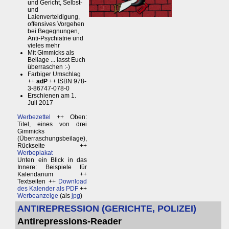
und Gericht, Selbst-
und
Laienverteidigung,
offensives Vorgehen
bei Begegnungen,
Anti-Psychiatrie und
vieles mehr
Mit Gimmicks als
Beilage ... lasst Euch
überraschen :-)
Farbiger Umschlag
++
adP
++ ISBN 978-
3-86747-078-0
Erschienen am 1.
Juli 2017
Werbezettel
++ Oben:
Titel, eines von drei
Gimmicks
(Überraschungsbeilage),
Rückseite ++
Werbeplakat
Unten ein Blick in das
Innere: Beispiele für
Kalendarium ++
Textseiten ++
Download
des Kalender als PDF
++
Werbeanzeige
(als
jpg
)
ANTIREPRESSION (GERICHTE, POLIZEI)
Antirepressions-Reader