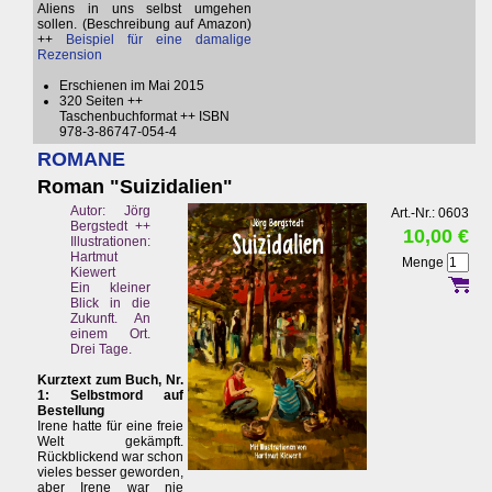
Aliens in uns selbst umgehen
sollen. (Beschreibung auf Amazon)
++
Beispiel für eine damalige
Rezension
Erschienen im Mai 2015
320 Seiten ++
Taschenbuchformat ++ ISBN
978-3-86747-054-4
ROMANE
Roman "Suizidalien"
Autor: Jörg
Art.-Nr.: 0603
Bergstedt ++
10,00 €
Illustrationen:
Hartmut
Menge
Kiewert
Ein kleiner
Blick in die
Zukunft. An
einem Ort.
Drei Tage.
Kurztext zum Buch, Nr.
1: Selbstmord auf
Bestellung
Irene hatte für eine freie
Welt gekämpft.
Rückblickend war schon
vieles besser geworden,
aber Irene war nie