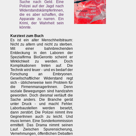
Suche nach Geld. Eine
Polizei auf der Jagd nach
WiderstandskämpferInnen,
die es aber schaffen, die
Apparate zu narren. Ein
Krimi, der Wahrheit sein
könnte.
Kurztext zum Buch
Es ist ein alter Menschheitstraum:
Nicht zu altern und nicht zu sterben.
Mit einer bahnbrechenden
Entdeckung in den Laboren der
Spezialfirma BioGeronto scheint er
Wirklichkeit zu werden. Doch
Komplikationen treten auf. Die
Technik wird teuer - und es bedarf der
Forschung an Embryonen.
Gesellschaftlicher Widerstand regt
sich - üblicherweise kein Problem für
die FirmenmanagerInnen. Denn
soziale Bewegungen sind handzahm
geworden. Doch diesmal verläuft die
Sache anders. Die Branche gerät
unter Druck - und macht Fehler.
Laborbaustellen werden besetzt,
dann zerstört. Die Polizei nimmt ihre
GegnerInnen auch zu leicht. Und
muss lernen. Eine Sonderkommission
ermittelt. Das Drama nimmt seinen
Lauf. Zwischen Spurensicherung,
Vernehmungen, öffentlichen Debatten