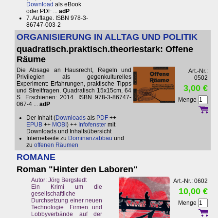
Download
als eBook
oder PDF ...
adP
7. Auflage. ISBN 978-3-
86747-003-2
ORGANISIERUNG IN ALLTAG UND POLITIK
quadratisch.praktisch.theoriestark: Offene
Räume
Die Absage an Hausrecht, Regeln und
Art.-Nr.:
Privilegien als gegenkulturelles
0502
Experiment: Erfahrungen, praktische Tipps
3,00 €
und Streitfragen. Quadratisch 15x15cm, 64
S. Erschienen: 2014. ISBN 978-3-86747-
Menge
067-4 ...
adP
Der Inhalt (
Downloads
als
PDF
++
EPUB
++
MOBI
) ++
Infofenster
mit
Downloads und Inhaltsübersicht
Internetseite zu
Dominanzabbau
und
zu
offenen Räumen
ROMANE
Roman "Hinter den Laboren"
Autor: Jörg Bergstedt
Art.-Nr.: 0602
Ein Krimi um die
10,00 €
gesellschaftliche
Durchsetzung einer neuen
Menge
Technologie. Firmen und
Lobbyverbände auf der