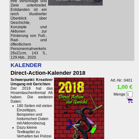
ihre Vorschläge und
Ziele unterbreitet.
Entstanden ist ein
reich illustrierter
Überblick über
Geschichte,
Konzepte und
Aktionen zur
Förderung von Fuß-,
Rad- und
öffentlichem
Personennahverkehr.
26x21cm, 143 S.,
129 Abb., 2020.
KALENDER
Direct-Action-Kalender 2018
Schwerpunkt: Kreativer
Art.-Nr.: 0401
Umgang mit Gerichten
1,00 €
Der 2018 hat das
Hosentaschenformat A6
Menge
haben. Die weiteren
Daten:
180 Seiten mit vielen
Einzeltipps,
Beispielen und
historischen Daten
mit Aktionsbezug
Dazu kleine
Textkapitel zu
Verhalten bei Polizei