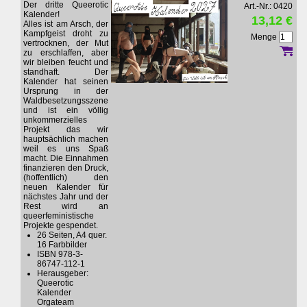
Der dritte Queerotic
Art.-Nr.: 0420
Kalender!
13,12 €
Alles ist am Arsch, der
Kampfgeist droht zu
Menge
vertrocknen, der Mut
zu erschlaffen, aber
wir bleiben feucht und
standhaft. Der
Kalender hat seinen
Ursprung in der
Waldbesetzungsszene
und ist ein völlig
unkommerzielles
Projekt das wir
hauptsächlich machen
weil es uns Spaß
macht. Die Einnahmen
finanzieren den Druck,
(hoffentlich) den
neuen Kalender für
nächstes Jahr und der
Rest wird an
queerfeministische
Projekte gespendet.
26 Seiten, A4 quer.
16 Farbbilder
ISBN 978-3-
86747-112-1
Herausgeber:
Queerotic
Kalender
Orgateam