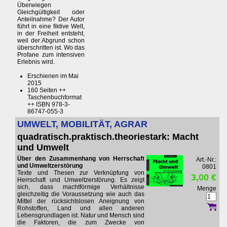
Überwiegen
Gleichgültigkeit oder
Anteilnahme? Der Autor
führt in eine fiktive Welt,
in der Freiheit entsteht,
weil der Abgrund schon
überschritten ist. Wo das
Profane zum intensiven
Erlebnis wird.
Erschienen im Mai
2015
160 Seiten ++
Taschenbuchformat
++ ISBN 978-3-
86747-055-3
UMWELT, MOBILITÄT, AGRAR
quadratisch.praktisch.theoriestark: Macht
und Umwelt
Über den Zusammenhang von Herrschaft
Art.-Nr.:
und Umweltzerstörung
0801
Texte und Thesen zur Verknüpfung von
3,00 €
Herrschaft und Umweltzerstörung. Es zeigt
sich, dass machtförmige Verhältnisse
Menge
gleichzeitig die Voraussetzung wie auch das
Mittel der rücksichtslosen Aneignung von
Rohstoffen, Land und allen anderen
Lebensgrundlagen ist. Natur und Mensch sind
die Faktoren, die zum Zwecke von