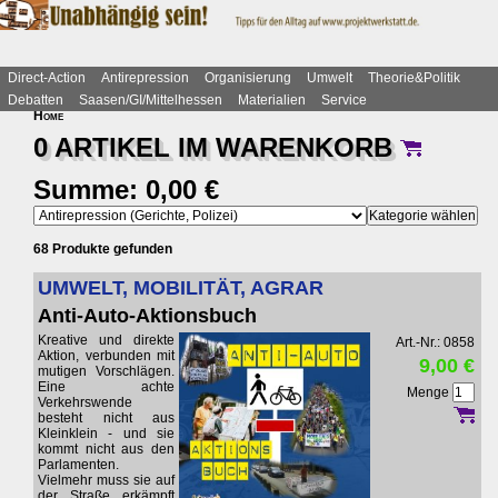
Direct-Action
Antirepression
Organisierung
Umwelt
Theorie&Politik
Debatten
Saasen/GI/Mittelhessen
Materialien
Service
Home
0 ARTIKEL IM
WARENKORB
Summe: 0,00 €
68 Produkte gefunden
UMWELT, MOBILITÄT, AGRAR
Anti-Auto-Aktionsbuch
Kreative und direkte
Art.-Nr.: 0858
Aktion, verbunden mit
9,00 €
mutigen Vorschlägen.
Eine achte
Menge
Verkehrswende
besteht nicht aus
Kleinklein - und sie
kommt nicht aus den
Parlamenten.
Vielmehr muss sie auf
der Straße erkämpft