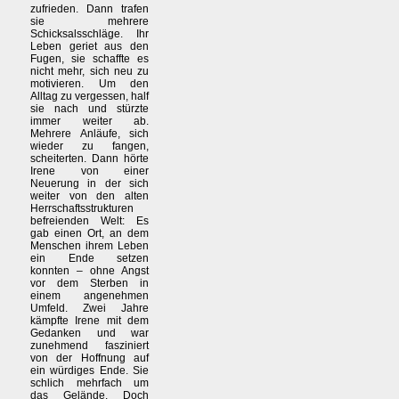
zufrieden. Dann trafen
sie mehrere
Schicksalsschläge. Ihr
Leben geriet aus den
Fugen, sie schaffte es
nicht mehr, sich neu zu
motivieren. Um den
Alltag zu vergessen, half
sie nach und stürzte
immer weiter ab.
Mehrere Anläufe, sich
wieder zu fangen,
scheiterten. Dann hörte
Irene von einer
Neuerung in der sich
weiter von den alten
Herrschaftsstrukturen
befreienden Welt: Es
gab einen Ort, an dem
Menschen ihrem Leben
ein Ende setzen
konnten – ohne Angst
vor dem Sterben in
einem angenehmen
Umfeld. Zwei Jahre
kämpfte Irene mit dem
Gedanken und war
zunehmend fasziniert
von der Hoffnung auf
ein würdiges Ende. Sie
schlich mehrfach um
das Gelände. Doch