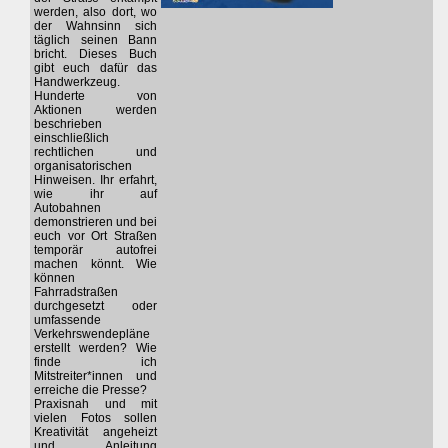
werden, also dort, wo
der Wahnsinn sich
täglich seinen Bann
bricht. Dieses Buch
gibt euch dafür das
Handwerkzeug.
Hunderte von
Aktionen werden
beschrieben
einschließlich
rechtlichen und
organisatorischen
Hinweisen. Ihr erfahrt,
wie ihr auf
Autobahnen
demonstrieren und bei
euch vor Ort Straßen
temporär autofrei
machen könnt. Wie
können
Fahrradstraßen
durchgesetzt oder
umfassende
Verkehrswendepläne
erstellt werden? Wie
finde ich
Mitstreiter*innen und
erreiche die Presse?
Praxisnah und mit
vielen Fotos sollen
Kreativität angeheizt
und Anleitung