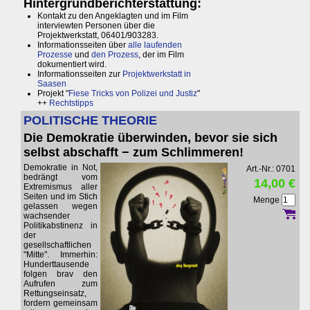
Hintergrundberichterstattung:
Kontakt zu den Angeklagten und im Film
interviewten Personen über die
Projektwerkstatt, 06401/903283.
Informationsseiten über
alle laufenden
Prozesse
und
den Prozess
, der im Film
dokumentiert wird.
Informationsseiten zur
Projektwerkstatt in
Saasen
Projekt "
Fiese Tricks von Polizei und Justiz
"
++
Rechtstipps
POLITISCHE THEORIE
Die Demokratie überwinden, bevor sie sich
selbst abschafft − zum Schlimmeren!
Demokratie in Not,
Art.-Nr.: 0701
bedrängt vom
14,00 €
Extremismus aller
Seiten und im Stich
Menge
gelassen wegen
wachsender
Politikabstinenz in
der
gesellschaftlichen
"Mitte". Immerhin:
Hunderttausende
folgen brav den
Aufrufen zum
Rettungseinsatz,
fordern gemeinsam