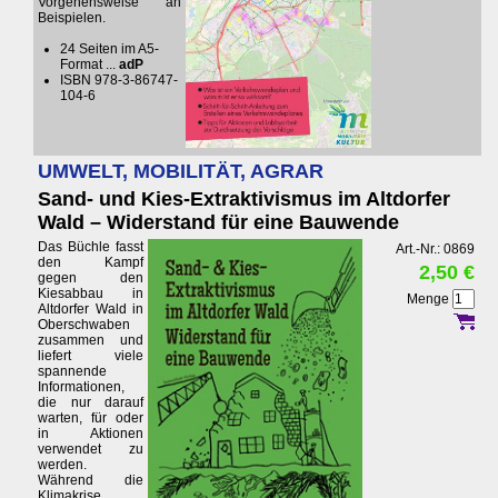
Vorgehensweise an
Beispielen.
24 Seiten im A5-
Format ...
adP
ISBN 978-3-86747-
104-6
UMWELT, MOBILITÄT, AGRAR
Sand- und Kies-Extraktivismus im Altdorfer
Wald – Widerstand für eine Bauwende
Das Büchle fasst
Art.-Nr.: 0869
den Kampf
2,50 €
gegen den
Kiesabbau in
Menge
Altdorfer Wald in
Oberschwaben
zusammen und
liefert viele
spannende
Informationen,
die nur darauf
warten, für oder
in Aktionen
verwendet zu
werden.
Während die
Klimakrise