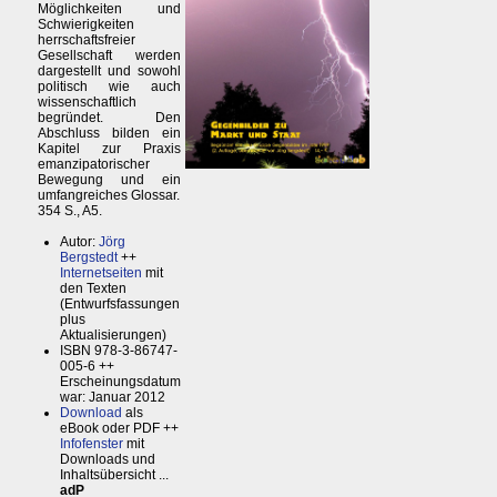
Möglichkeiten und
Schwierigkeiten
herrschaftsfreier
Gesellschaft werden
dargestellt und sowohl
politisch wie auch
wissenschaftlich
begründet. Den
Abschluss bilden ein
Kapitel zur Praxis
emanzipatorischer
Bewegung und ein
umfangreiches Glossar.
354 S., A5.
Autor:
Jörg
Bergstedt
++
Internetseiten
mit
den Texten
(Entwurfsfassungen
plus
Aktualisierungen)
ISBN 978-3-86747-
005-6 ++
Erscheinungsdatum
war: Januar 2012
Download
als
eBook oder PDF ++
Infofenster
mit
Downloads und
Inhaltsübersicht ...
adP