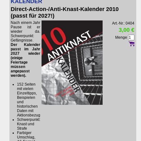
KALENDER
Direct-Action-/Anti-Knast-Kalender 2010
(passt für 2027!)
Nach einem Jahr
Art.-Nr.: 0404
Pause ist er
3,00 €
wieder da.
Schwerpunkt:
Menge
Gefängnisse.
Der Kalender
passt im Jahr
2027 wieder
(einige
Feiertage
müssen
angepasst
werden).
152 Seiten
mit vielen
Einzeltipps,
Beispielen
und
historischen
Daten mit
Aktionsbezug
Schwerpunkt:
Knast und
Strafe
Farbiger
Umschlag,