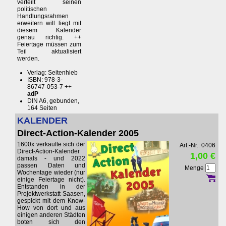
verteilt seinen
politischen
Handlungsrahmen
erweitern will liegt mit
diesem Kalender
genau richtig. ++
Feiertage müssen zum
Teil aktualisiert
werden.
Verlag: Seitenhieb
ISBN: 978-3-
86747-053-7 ++
adP
DIN A6, gebunden,
164 Seiten
KALENDER
Direct-Action-Kalender 2005
1600x verkaufte sich der
Art.-Nr.: 0406
Direct-Action-Kalender
1,00 €
damals - und 2022
passen Daten und
Menge
Wochentage wieder (nur
einige Feiertage nicht).
Entstanden in der
Projektwerkstatt Saasen,
gespickt mit dem Know-
How von dort und aus
einigen anderen Städten
boten sich den