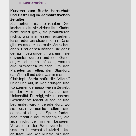
infiziert würden.
Kurztext zum Buch: Herrschaft
und Befreiung im demokratischen
Zeitalter
Sie gehen nicht einkaufen. Sie
kochen nicht, sie ziehen ihre Kinder
nicht selbst groß, sie produzieren
nichts, was man essen, anziehen,
lesen oder anschauen kann. Dafür
gibt es andere: normale Menschen
eben. Und denen können sie ganz
genau begründen, warum sie
effizienter werden und den Gürtel
enger schnallen müssen, warum
alle mitmachen müssen, um den
Planeten zu retten, den Standort,
das Abendland oder was immer.
Christoph Spehr spürt die "Aliens"
unter uns auf, in Regierungen und
Konzernen genauso wie im Betrieb,
in der Familie, in Schule und
Universität. Er zeigt, wie in unserer
Gesellschaft Macht ausgeübt und
begründet wird - gerade dort, wo
sie sich vernünftig, offen und
demokratisch gibt. Spehr fordert
eine "Politik der Autonomie", die
sich nicht der immer besseren
Verwaltung der Welt verschreibt,
sondern Herrschaft abwickelt. Und
er fragt, wie wir künftig mit den