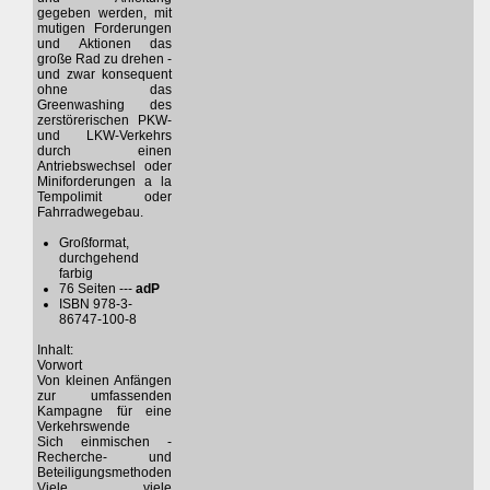
gegeben werden, mit
mutigen Forderungen
und Aktionen das
große Rad zu drehen -
und zwar konsequent
ohne das
Greenwashing des
zerstörerischen PKW-
und LKW-Verkehrs
durch einen
Antriebswechsel oder
Miniforderungen a la
Tempolimit oder
Fahrradwegebau.
Großformat,
durchgehend
farbig
76 Seiten ---
adP
ISBN 978-3-
86747-100-8
Inhalt:
Vorwort
Von kleinen Anfängen
zur umfassenden
Kampagne für eine
Verkehrswende
Sich einmischen -
Recherche- und
Beteiligungsmethoden
Viele, viele