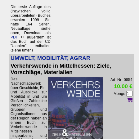
Die erste Auflage des
(inzwischen völlig
überarbeiteten) Buches
erschien 1999. Sie
hatte 164 Seiten.
Neuauflage siehe
oben, Download als
PDF
++ außerdem ist
das Buch auf der CD
"Utopien" enthalten
(siehe unten)
UMWELT, MOBILITÄT, AGRAR
Verkehrswende in Mittelhessen: Ziele,
Vorschläge, Materialien
Das
Art.-Nr.: 0854
Nachschlagewerk
10,00 €
über Geschichte, Ein-
und Ausblicke zur
Menge
Mobilität in und um
Gießen. Zahlreiche
Persönlichkeiten,
Gruppen und
Organisationen aus
der Region haben an
einem Buch zur
Verkehrswende in
Mittelhessen
mitgearbeitet und