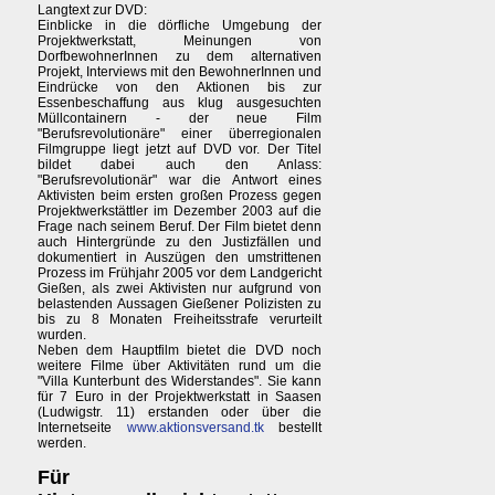
Langtext zur DVD:
Einblicke in die dörfliche Umgebung der
Projektwerkstatt, Meinungen von
DorfbewohnerInnen zu dem alternativen
Projekt, Interviews mit den BewohnerInnen und
Eindrücke von den Aktionen bis zur
Essenbeschaffung aus klug ausgesuchten
Müllcontainern - der neue Film
"Berufsrevolutionäre" einer überregionalen
Filmgruppe liegt jetzt auf DVD vor. Der Titel
bildet dabei auch den Anlass:
"Berufsrevolutionär" war die Antwort eines
Aktivisten beim ersten großen Prozess gegen
Projektwerkstättler im Dezember 2003 auf die
Frage nach seinem Beruf. Der Film bietet denn
auch Hintergründe zu den Justizfällen und
dokumentiert in Auszügen den umstrittenen
Prozess im Frühjahr 2005 vor dem Landgericht
Gießen, als zwei Aktivisten nur aufgrund von
belastenden Aussagen Gießener Polizisten zu
bis zu 8 Monaten Freiheitsstrafe verurteilt
wurden.
Neben dem Hauptfilm bietet die DVD noch
weitere Filme über Aktivitäten rund um die
"Villa Kunterbunt des Widerstandes". Sie kann
für 7 Euro in der Projektwerkstatt in Saasen
(Ludwigstr. 11) erstanden oder über die
Internetseite
www.aktionsversand.tk
bestellt
werden.
Für