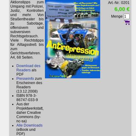
Aktionstipps zum
Art.-Nr.: 0201
Umgang mit Polizei,
6,00 €
Justiz, Kontrollen
und mehr. Von
Menge
Straßentheater bis
zu Sabotage,
offensivem und
subversiven
Rechtsgebrauch.
Viele Rechtstipps
für Alltagsstreß bis
zum
Gerichtsverfahren.
A4, 68 Seiten.
Download des
Readers
als
PDF
Presseinfo
zum
Erscheinen des
Readers
(13.12.2008)
ISBN 978-3-
86747-033-9
Aus der
Projektwerkstatt,
daher Creative
Commons (by-
nc-sa)
Alle Downloads
(eBook und
PDF)