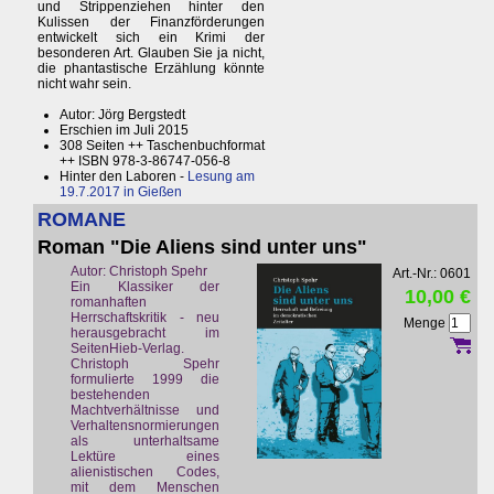
und Strippenziehen hinter den
Kulissen der Finanzförderungen
entwickelt sich ein Krimi der
besonderen Art. Glauben Sie ja nicht,
die phantastische Erzählung könnte
nicht wahr sein.
Autor: Jörg Bergstedt
Erschien im Juli 2015
308 Seiten ++ Taschenbuchformat
++ ISBN 978-3-86747-056-8
Hinter den Laboren -
Lesung am
19.7.2017 in Gießen
ROMANE
Roman "Die Aliens sind unter uns"
Autor: Christoph Spehr
Art.-Nr.: 0601
Ein Klassiker der
10,00 €
romanhaften
Herrschaftskritik - neu
Menge
herausgebracht im
SeitenHieb-Verlag.
Christoph Spehr
formulierte 1999 die
bestehenden
Machtverhältnisse und
Verhaltensnormierungen
als unterhaltsame
Lektüre eines
alienistischen Codes,
mit dem Menschen