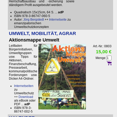
Herrschaftsausbau und -sicherung sowie
ständigem Profit ausgebeutet werden.
Quadratisch 15x15cm, 64 S. ...
adP
ISBN 978-3-86747-060-5
Autor:
Jörg Bergstedt
++
Internetseite
zu
emanzipatorischen
Umweltschutzkonzepten
UMWELT, MOBILITÄT, AGRAR
Aktionsmappe Umwelt
Leitfaden für
Art.-Nr.: 0803
Bürgerinitiativen,
15,00 €
Umweltgruppen
usw. Tipps für
Menge
Aktionen,
Finanzbeschaffung,
Pressearbeit,
kommunalpolitische
Forderungen usw.
Dicker A4-Ordner.
Internetseiten
zu
Umweltschutz
++
Download
als eBook oder
PDF ...
adP
ISBN 978-3-
86747-002-5