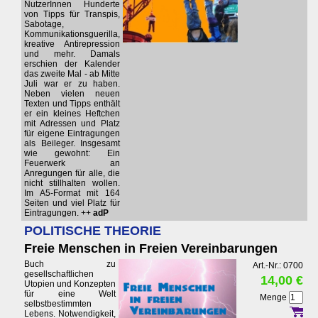
NutzerInnen Hunderte
von Tipps für Transpis,
Sabotage,
Kommunikationsguerilla,
kreative Antirepression
und mehr. Damals
erschien der Kalender
das zweite Mal - ab Mitte
Juli war er zu haben.
Neben vielen neuen
Texten und Tipps enthält
er ein kleines Heftchen
mit Adressen und Platz
für eigene Eintragungen
als Beileger. Insgesamt
wie gewohnt: Ein
Feuerwerk an
Anregungen für alle, die
nicht stillhalten wollen.
Im A5-Format mit 164
Seiten und viel Platz für
Eintragungen. ++
adP
POLITISCHE THEORIE
Freie Menschen in Freien Vereinbarungen
Buch zu
Art.-Nr.: 0700
gesellschaftlichen
14,00 €
Utopien und Konzepten
für eine Welt
Menge
selbstbestimmten
Lebens. Notwendigkeit,