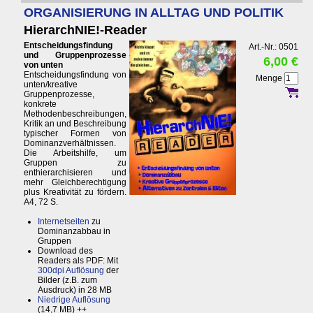
ORGANISIERUNG IN ALLTAG UND POLITIK
HierarchNIE!-Reader
Entscheidungsfindung
Art.-Nr.: 0501
und Gruppenprozesse
6,00 €
von unten
Entscheidungsfindung von
Menge
unten/kreative
Gruppenprozesse,
konkrete
Methodenbeschreibungen,
Kritik an und Beschreibung
typischer Formen von
Dominanzverhältnissen.
Die Arbeitshilfe, um
Gruppen zu
enthierarchisieren und
mehr Gleichberechtigung
plus Kreativität zu fördern.
A4, 72 S.
Internetseiten
zu
Dominanzabbau in
Gruppen
Download des
Readers als PDF: Mit
300dpi Auflösung
der
Bilder (z.B. zum
Ausdruck) in 28 MB
Niedrige Auflösung
(14,7 MB) ++