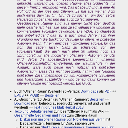
gebracht, während bei offenen Räume alles Schlechte mit
diesem Prinzip verbunden wird. Das ist absurd und ist eine Art
Rufmord an der Idee des Offenen. Es hat aus meiner Sicht
auch etwas damit zu tun, Gründe zu suchen, um doch selbst
Hausrecht zu behalten und das auch zu legitimieren.
Geschlossene Räume sind aus meiner Sicht aber deutlich
mehr gescheitert. Fast alle sind zu Privathäusern und/oder zu
kommerziellen Projekten gewordne. Die WAA, so chaotisch
und unbefriedigend das ist, ist auch neun Jahre nach ihrer
Gründung noch die Backgroundstruktur für offensive politische
Aktionen. Kennt Ihr ein einziges nicht-offenes Projekt, für das
sich das sagen lässt? Ganz zu schweigen von der
Projektwerkstatt, die auch nach über 30 Jahren noch als
Sprungbrett für alle möglichen offensiven Aktionen genutzt
wird. Selbst die abgestürzteste Liegenschaft in unserem
Offene-Aktionsplattformen-Verbund, die Traumschule in der
Altmark, wäre auch heute noch nutzbar als politischer
Aktionsraum. Dass das nicht geschieht, hat mit der Neigung
politischer Zusammenhänge zu tun, kommerzielle Strukturen
und Hierarchien auszubilden - und genau dafür können die
offenen Räume nicht genutzt werden. Ein Glück.
Buch "Offener Raum" (SeitenHieb-Verlag):
Downloads
als
PDF
++
EPUB
++
MOBI
) ++
Bestellen
A5-Broschüre (16 Seiten) zu "Offenen Räumen":
Bestellen
++
Download
(darf beliebig ausgedruckt, vervielfältigt und verteilt
werden!) ++
Text in: grünes blatt Herbst 2013
Text- und Debattenseiten
zur Idee "Offener Raum" als Wiki ++
Gesammelte Gedanken und Infos
zum Offenen Raum
Diskussion um offene Räume von Projekten aus Berlin
mit
Debattentexten, Terminen für Diskussionen usw.
Debatten um
Strukturen auf Jugendumweltkongress 2005/06