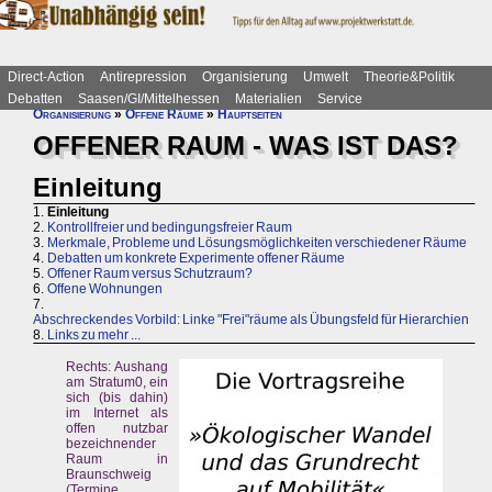
Direct-Action
Antirepression
Organisierung
Umwelt
Theorie&Politik
Debatten
Saasen/GI/Mittelhessen
Materialien
Service
Organisierung
»
Offene Räume
»
Hauptseiten
OFFENER RAUM - WAS IST DAS?
Einleitung
1.
Einleitung
2.
Kontrollfreier und bedingungsfreier Raum
3.
Merkmale, Probleme und Lösungsmöglichkeiten verschiedener Räume
4.
Debatten um konkrete Experimente offener Räume
5.
Offener Raum versus Schutzraum?
6.
Offene Wohnungen
7.
Abschreckendes Vorbild: Linke "Frei"räume als Übungsfeld für Hierarchien
8.
Links zu mehr ...
Rechts: Aushang
am Stratum0, ein
sich (bis dahin)
im Internet als
offen nutzbar
bezeichnender
Raum in
Braunschweig
(Termine