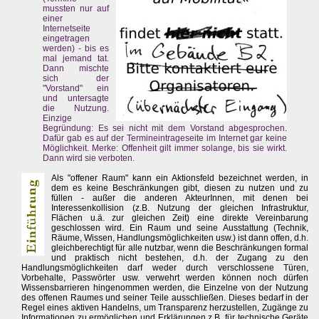
mussten nur auf
einer
Internetseite
eingetragen
werden) - bis es
mal jemand tat.
Dann mischte
sich der
"Vorstand" ein
und untersagte
die Nutzung.
Einzige
Begründung: Es sei nicht mit dem Vorstand abgesprochen.
Dafür gab es auf der Termineintrageseite im Internet gar keine
Möglichkeit. Merke: Offenheit gilt immer solange, bis sie wirkt.
Dann wird sie verboten.
Als "offener Raum" kann ein Aktionsfeld bezeichnet werden, in
dem es keine Beschränkungen gibt, diesen zu nutzen und zu
füllen - außer die anderen AkteurInnen, mit denen bei
Interessenkollision (z.B. Nutzung der gleichen Infrastruktur,
Flächen u.ä. zur gleichen Zeit) eine direkte Vereinbarung
geschlossen wird. Ein Raum und seine Ausstattung (Technik,
Räume, Wissen, Handlungsmöglichkeiten usw.) ist dann offen, d.h.
gleichberechtigt für alle nutzbar, wenn die Beschränkungen formal
und praktisch nicht bestehen, d.h. der Zugang zu den
Handlungsmöglichkeiten darf weder durch verschlossene Türen,
Vorbehalte, Passwörter usw. verwehrt werden können noch dürfen
Wissensbarrieren hingenommen werden, die Einzelne von der Nutzung
des offenen Raumes und seiner Teile ausschließen. Dieses bedarf in der
Regel eines aktiven Handelns, um Transparenz herzustellen, Zugänge zu
Informationen zu ermöglichen und Erklärungen z.B. für technische Geräte