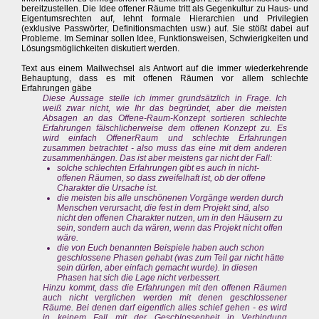
bereitzustellen. Die Idee offener Räume tritt als Gegenkultur zu Haus- und
Eigentumsrechten auf, lehnt formale Hierarchien und Privilegien
(exklusive Passwörter, Definitionsmachten usw.) auf. Sie stößt dabei auf
Probleme. Im Seminar sollen Idee, Funktionsweisen, Schwierigkeiten und
Lösungsmöglichkeiten diskutiert werden.
Text aus einem Mailwechsel als Antwort auf die immer wiederkehrende
Behauptung, dass es mit offenen Räumen vor allem schlechte
Erfahrungen gäbe
Diese Aussage stelle ich immer grundsätzlich in Frage. Ich
weiß zwar nicht, wie Ihr das begründet, aber die meisten
Absagen an das Offene-Raum-Konzept sortieren schlechte
Erfahrungen fälschlicherweise dem offenen Konzept zu. Es
wird einfach OffenerRaum und schlechte Erfahrungen
zusammen betrachtet - also muss das eine mit dem anderen
zusammenhängen. Das ist aber meistens gar nicht der Fall:
solche schlechten Erfahrungen gibt es auch in nicht-
offenen Räumen, so dass zweifelhaft ist, ob der offene
Charakter die Ursache ist.
die meisten bis alle unschönenen Vorgänge werden durch
Menschen verursacht, die fest in dem Projekt sind, also
nicht den offenen Charakter nutzen, um in den Häusern zu
sein, sondern auch da wären, wenn das Projekt nicht offen
wäre.
die von Euch benannten Beispiele haben auch schon
geschlossene Phasen gehabt (was zum Teil gar nicht hätte
sein dürfen, aber einfach gemacht wurde). In diesen
Phasen hat sich die Lage nicht verbessert.
Hinzu kommt, dass die Erfahrungen mit den offenen Räumen
auch nicht verglichen werden mit denen geschlossener
Räume. Bei denen darf eigentlich alles schief gehen - es wird
in keinem Fall mit der Geschlossenheit in Verbindung