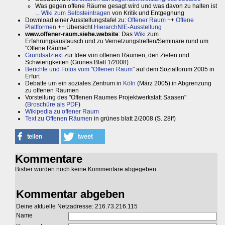
Was gegen offene Räume gesagt wird und was davon zu halten ist
...
Wiki zum Selbsteintragen
von Kritik und Entgegnung
Download einer Ausstellungstafel zu:
Offener Raum
++
Offene
Plattformen
++ Übersicht
HierarchNIE-Ausstellung
www.offener-raum.siehe.website
: Das
Wiki
zum
Erfahrungsaustausch und zu Vernetzungstreffen/Seminare rund um
"Offene Räume"
Grundsatztext
zur Idee von offenen Räumen, den Zielen und
Schwierigkeiten (Grünes Blatt 1/2008)
Berichte und Fotos vom "Offenen Raum"
auf dem Sozialforum 2005 in
Erfurt
Debatte um ein soziales Zentrum in
Köln
(März 2005) in Abgrenzung
zu offenen Räumen
Vorstellung des "Offenen Raumes Projektwerkstatt Saasen"
(
Broschüre als PDF
)
Wikipedia zu offener Raum
Text zu Offenen Räumen
in grünes blatt 2/2008 (S. 28ff)
Kommentare
Bisher wurden noch keine Kommentare abgegeben.
Kommentar abgeben
Deine aktuelle Netzadresse: 216.73.216.115
Name