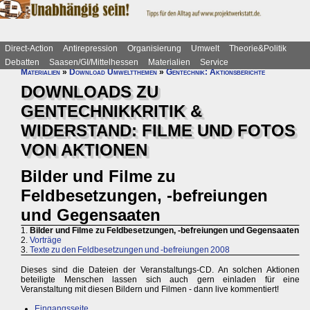
Direct-Action
Antirepression
Organisierung
Umwelt
Theorie&Politik
Debatten
Saasen/GI/Mittelhessen
Materialien
Service
Materialien
»
Download Umweltthemen
»
Gentechnik: Aktionsberichte
DOWNLOADS ZU
GENTECHNIKKRITIK &
WIDERSTAND: FILME UND FOTOS
VON AKTIONEN
Bilder und Filme zu
Feldbesetzungen, -befreiungen
und Gegensaaten
1.
Bilder und Filme zu Feldbesetzungen, -befreiungen und Gegensaaten
2.
Vorträge
3.
Texte zu den Feldbesetzungen und -befreiungen 2008
Dieses sind die Dateien der Veranstaltungs-CD. An solchen Aktionen
beteiligte Menschen lassen sich auch gern einladen für eine
Veranstaltung mit diesen Bildern und Filmen - dann live kommentiert!
Eingangsseite