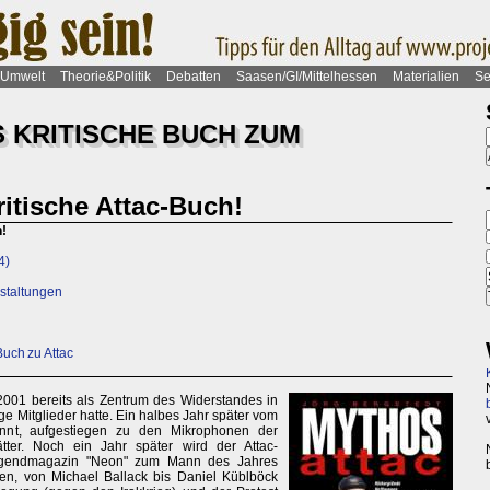
Umwelt
Theorie&Politik
Debatten
Saasen/GI/Mittelhessen
Materialien
Se
S KRITISCHE BUCH ZUM
ritische Attac-Buch!
h!
4)
nstaltungen
Buch zu Attac
 2001 bereits als Zentrum des Widerstandes in
e Mitglieder hatte. Ein halbes Jahr später vom
annt, aufgestiegen zu den Mikrophonen der
ätter. Noch ein Jahr später wird der Attac-
Jugendmagazin "Neon" zum Mann des Jahres
en, von Michael Ballack bis Daniel Küblböck