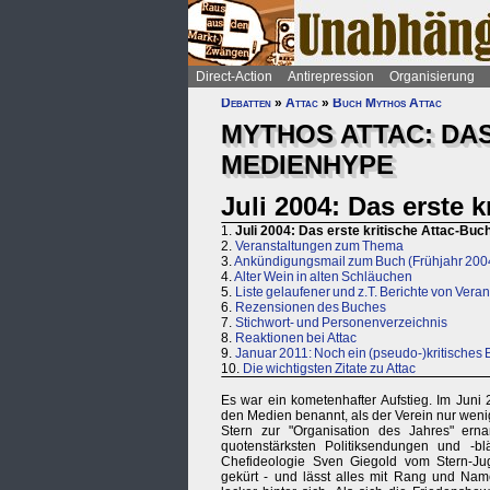
Direct-Action
Antirepression
Organisierung
Debatten
»
Attac
»
Buch Mythos Attac
MYTHOS ATTAC: DA
MEDIENHYPE
Juli 2004: Das erste k
1.
Juli 2004: Das erste kritische Attac-Buc
2.
Veranstaltungen zum Thema
3.
Ankündigungsmail zum Buch (Frühjahr 200
4.
Alter Wein in alten Schläuchen
5.
Liste gelaufener und z.T. Berichte von Vera
6.
Rezensionen des Buches
7.
Stichwort- und Personenverzeichnis
8.
Reaktionen bei Attac
9.
Januar 2011: Noch ein (pseudo-)kritisches 
10.
Die wichtigsten Zitate zu Attac
Es war ein kometenhafter Aufstieg. Im Juni
den Medien benannt, als der Verein nur wenig
Stern zur "Organisation des Jahres" ern
quotenstärksten Politiksendungen und -bl
Chefideologie Sven Giegold vom Stern-
gekürt - und lässt alles mit Rang und Nam