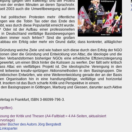
ewegung (gegen den Irakkrieg) und der Protest
 von der ersten Minuten an deren Sprachrohr.
t seit 2003 auch die Umweltbewegung auf dem
hat politischen Protesten mehr öffentliche
ngen wie die Tobin Tax oder das Ende des
ibt, was durch diese Popularität erreicht wurde.
t? Oder ist der Aufbau einer professionellen
n Deutschland vielfältige Basisbewegungen
ndern immer noch fehlen? Sind die großen
bbau ein Erfolg oder mehr ein Grund dafür, dass konkreter, alltäglicher
der Gründung welche Ziele und wie haben sich diese durch den Erfolg der NGO
tionen über die Gründung und Entwicklung von Attac, die Ideologie und die
llen Verbandsformen bisheriger NGOs eine erhebliche Effizienzsteigerung
ertet, um einen Blick hinter die Kulissen zu werfen. Der fällt sehr kritisch
ss Attac ein vielfältiges Projekt ist. Die ideologische Verengung in den
t teilweise kreativ-spritzigen Aktionsmethoden in den Basisgruppen. Die
spektivischen Entwürfen, wie eine Weiterentwicklung gerade der an der Basis
n Organisation hin in eine handlungsfähige, vielfältige und horizontal
 Insofern ist das Buch scharfe Kritik und Perspektive in einem.
den Basisgruppen in Göttingen, Marburg und Giessen, darunter auch Aktive
Verlag in Frankfurt, ISBN 3-86099-796-3.
griffen).
sung der Kritik und Thesen (A4-Faltblatt = 4 A4-Seiten, aktualisiert
rvorlage)
aller
Bücher des Autors Jörg Bergstedt
Linkspartei