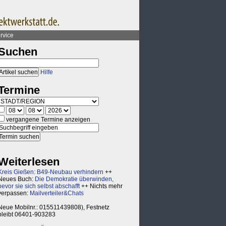
rvice
Suchen
Hilfe
Termine
vergangene Termine anzeigen
Weiterlesen
Kreis Gießen: B49-Neubau verhindern
++
Neues Buch:
Die Demokratie überwinden,
bevor sie sich selbst abschafft
++ Nichts mehr
verpassen:
Mailverteiler&Chats
Neue Mobilnr.: 015511439808), Festnetz
bleibt 06401-903283