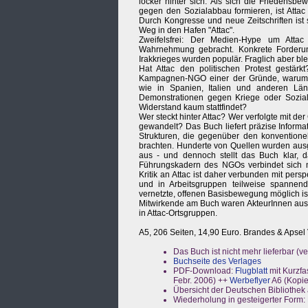
locker hinter sich. Als sich die Friedensb
gegen den Sozialabbau formieren, ist Attac
Durch Kongresse und neue Zeitschriften is
Weg in den Hafen "Attac".
Zweifelsfrei: Der Medien-Hype um Attac 
Wahrnehmung gebracht. Konkrete Forderu
Irakkrieges wurden populär. Fraglich aber ble
Hat Attac den politischen Protest gestärk
Kampagnen-NGO einer der Gründe, warum i
wie in Spanien, Italien und anderen Lä
Demonstrationen gegen Kriege oder Soziala
Widerstand kaum stattfindet?
Wer steckt hinter Attac? Wer verfolgte mit 
gewandelt? Das Buch liefert präzise Informa
Strukturen, die gegenüber den konventione
brachten. Hunderte von Quellen wurden ausgew
aus - und dennoch stellt das Buch klar, da
Führungskadern des NGOs verbindet sich mi
Kritik an Attac ist daher verbunden mit per
und in Arbeitsgruppen teilweise spannende
vernetzte, offenen Basisbewegung möglich ist.
Mitwirkende am Buch waren AkteurInnen aus 
in Attac-Ortsgruppen.
A5, 206 Seiten, 14,90 Euro. Brandes & Apsel 
Das Buch ist nicht mehr lieferbar (ver
Buchseite des Verlages
PDF-Download:
Flugblatt
mit Kurzfas
Febr. 2006) ++
Werbeflyer
A6 (Kopie
Übersicht der Deutschen Bibliothek 
Wiederholung in gesteigerter Form: