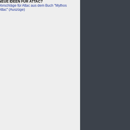
NEUE IDEEN FÜR ATTAC?
Vorschläge für Attac aus dem Buch "Mythos
Attac" (Auszüge)