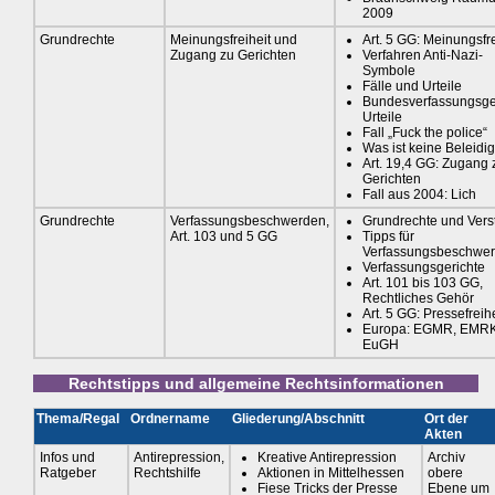
2009
Grundrechte
Meinungsfreiheit und
Art. 5 GG: Meinungsfre
Zugang zu Gerichten
Verfahren Anti-Nazi-
Symbole
Fälle und Urteile
Bundesverfassungsger
Urteile
Fall „Fuck the police“
Was ist keine Beleidi
Art. 19,4 GG: Zugang 
Gerichten
Fall aus 2004: Lich
Grundrechte
Verfassungsbeschwerden,
Grundrechte und Vers
Art. 103 und 5 GG
Tipps für
Verfassungsbeschwe
Verfassungsgerichte
Art. 101 bis 103 GG,
Rechtliches Gehör
Art. 5 GG: Pressefreihe
Europa: EGMR, EMRK
EuGH
Rechtstipps und allgemeine Rechtsinformationen
Thema/Regal
Ordnername
Gliederung/Abschnitt
Ort der
Akten
Infos und
Antirepression,
Kreative Antirepression
Archiv
Ratgeber
Rechtshilfe
Aktionen in Mittelhessen
obere
Fiese Tricks der Presse
Ebene um