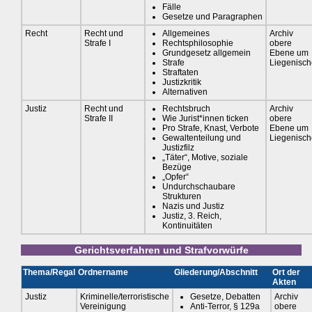
Fälle
Gesetze und Paragraphen
Recht
Recht und
Allgemeines
Archiv
Strafe I
Rechtsphilosophie
obere
Grundgesetz allgemein
Ebene um
Strafe
Liegenisch
Straftaten
Justizkritik
Alternativen
Justiz
Recht und
Rechtsbruch
Archiv
Strafe II
Wie Jurist*innen ticken
obere
Pro Strafe, Knast, Verbote
Ebene um
Gewaltenteilung und
Liegenisch
Justizfilz
„Täter“, Motive, soziale
Bezüge
„Opfer“
Undurchschaubare
Strukturen
Nazis und Justiz
Justiz, 3. Reich,
Kontinuitäten
Gerichtsverfahren und Strafvorwürfe
Thema/Regal
Ordnername
Gliederung/Abschnitt
Ort der
Akten
Justiz
Kriminelle/terroristische
Gesetze, Debatten
Archiv
Vereinigung
Anti-Terror, § 129a
obere