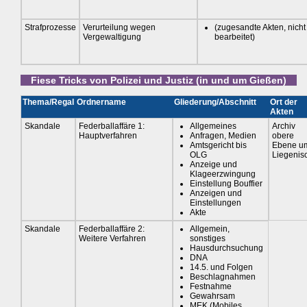
Strafprozesse
Verurteilung wegen
(zugesandte Akten, nicht
Vergewaltigung
bearbeitet)
Fiese Tricks von Polizei und Justiz (in und um Gießen)
Thema/Regal
Ordnername
Gliederung/Abschnitt
Ort der
Akten
Skandale
Federballaffäre 1:
Allgemeines
Archiv
Hauptverfahren
Anfragen, Medien
obere
Amtsgericht bis
Ebene u
OLG
Liegenis
Anzeige und
Klageerzwingung
Einstellung Bouffier
Anzeigen und
Einstellungen
Akte
Skandale
Federballaffäre 2:
Allgemein,
Weitere Verfahren
sonstiges
Hausdurchsuchung
DNA
14.5. und Folgen
Beschlagnahmen
Festnahme
Gewahrsam
MEK (Mobiles