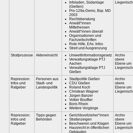
Infoladen, Südanlage
Liegenisch
(Gießen)
Pro-129a-Demo, Bsp. MD
2003
Rechtsberatung
Anwält*innen
Mittelhessen
Anwält*innen überall
Organisationen und
Fachzeitschriften
Rote Hilfe, EAs: Infos
Streit und Ausgrenzung
Strafprozesse
Akteneinsicht
Umweltinformationsgesetz
Archiv
Verwaltungsklage PTJ
obere
Aachen
Ebene um
Verwaltungsklage PTJ
Liegenisch
Gießen
Repression:
Personen aus
Stadtpolitik Gießen
Archiv
Infos und
Stadt- und
CDU Gießen
obere
Ratgeber
Landespolitik
Roland Koch
Ebene um
Christean Wagner
Liegenisch
Jürgen Banzer
Volker Bouffier
Boris Rhein
Weitere Vorgänge
Repression:
Tipps gegen
Gerichtsvollzieher*innen
Archiv
Infos und
Behörden
Strafanzeigen
obere
Ratgeber
Beschweren und Klagen
Ebene um
Hausrecht in öffentlichen
Liegenisch
Gebäuden