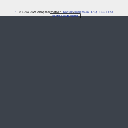
↑
· © 1994-2026 Alltagsalternativen·
Kontakt
/
Impressum
·
FAQ
·
RSS-Feed
Vertrag widerrufen