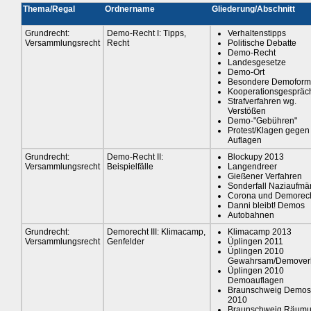
Thema/Regal
Ordnername
Gliederung/Abschnitt
Grundrecht:
Demo-Recht I: Tipps,
Verhaltenstipps
Versammlungsrecht
Recht
Politische Debatte
Demo-Recht
Landesgesetze
Demo-Ort
Besondere Demofor
Kooperationsgespräc
Strafverfahren wg.
Verstößen
Demo-"Gebühren"
Protest/Klagen gegen
Auflagen
Grundrecht:
Demo-Recht II:
Blockupy 2013
Versammlungsrecht
Beispielfälle
Langendreer
Gießener Verfahren
Sonderfall Naziaufmä
Corona und Demorec
Danni bleibt! Demos
Autobahnen
Grundrecht:
Demorecht III: Klimacamp,
Klimacamp 2013
Versammlungsrecht
Genfelder
Üplingen 2011
Üplingen 2010
Gewahrsam/Demover
Üplingen 2010
Demoauflagen
Braunschweig Demos
2010
Braunschweig Räum