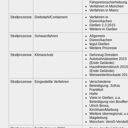
Fahrpreisnacherhebung
Verfahren in München
Verfahren in Mainz
Strafprozesse
Diebstahl/Containern
Verfahren in
Düren/Aachen
Gießen 2.3.2015
Weitere in Gießen
Strafprozesse
Schwarzfahren
Allgemein
Düren/Aachen
tegut Gießen
Weitere Prozesse
Strafprozesse
Klimaschutz
Gehzeug Dresden
Autobahnabseilen 2015
(Ende Gelände)
Hausfriedensbruch 2015
(Ende Gelände)
Weisweilerblockade 201
Strafprozesse
Eingestellte Verfahren
Verschiedene
Beleidigung: JUKss
Frankfurt
Halle
Viele in Gießen, u.a.
Beleidigung von Bouffier
Ulrich Brosa,
Kirchhain/Marburg
Weitere überregional, u.
Magdeburg
München: VersG-Verstoß