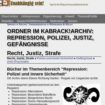
Direct-Action
Antirepression
Organisierung
Umwelt
Theorie&Politik
Debatten
Saasen/GI/Mittelhessen
Materialien
Service
Service
»
Archiv: Themenbereiche
»
Repression & Recht
ORDNER IM KABRACK!ARCHIV:
REPRESSION, POLIZEI, JUSTIZ,
GEFÄNGNISSE
Recht, Justiz, Strafe
Recht, Justiz, Strafe
●
Polizei und innere Sicherheit
●
Gefängnisse
●
(Anti-)Psychiatrie
Bücher im Themenbereich "Repression:
Polizei und innere Sicherheit"
Ort: Archiv obere Ebene Richtung Garten - Regale vor Liegeecke rechts
Unterkategorien (gekennzeichnet an den
Regalen)
Repression: Alternativen
Repression: Besondere Betroffene
Repression: Bürgerliches Recht
Repression: Demo-/Verwaltungsrecht
Repression: Geheimdienste