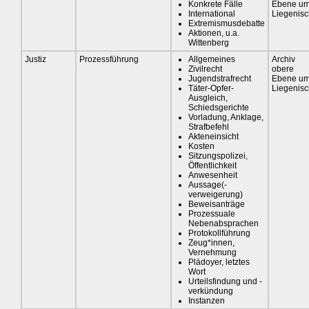
Konkrete Fälle
Ebene u
International
Liegenis
Extremismusdebatte
Aktionen, u.a.
Wittenberg
Justiz
Prozessführung
Allgemeines
Archiv
Zivilrecht
obere
Jugendstrafrecht
Ebene u
Täter-Opfer-
Liegenis
Ausgleich,
Schiedsgerichte
Vorladung, Anklage,
Strafbefehl
Akteneinsicht
Kosten
Sitzungspolizei,
Öffentlichkeit
Anwesenheit
Aussage(-
verweigerung)
Beweisanträge
Prozessuale
Nebenabsprachen
Protokollführung
Zeug*innen,
Vernehmung
Plädoyer, letztes
Wort
Urteilsfindung und -
verkündung
Instanzen