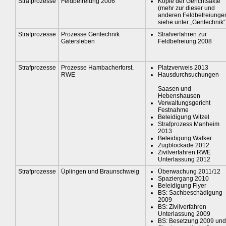
Strafprozesse
Feldbefreiung 2006
Kopie der Gerichtsakte
(mehr zur dieser und
anderen Feldbefreiunge
siehe unter „Gentechnik“
Strafprozesse
Prozesse Gentechnik
Strafverfahren zur
Gatersleben
Feldbefreiung 2008
Strafprozesse
Prozesse Hambacherforst,
Platzverweis 2013
RWE
Hausdurchsuchungen
Saasen und
Hebenshausen
Verwaltungsgericht
Festnahme
Beleidigung Witzel
Strafprozess Manheim
2013
Beleidigung Walker
Zugblockade 2012
Zivilverfahren RWE
Unterlassung 2012
Strafprozesse
Üplingen und Braunschweig
Überwachung 2011/12
Spaziergang 2010
Beleidigung Flyer
BS: Sachbeschädigung
2009
BS: Zivilverfahren
Unterlassung 2009
BS: Besetzung 2009 und