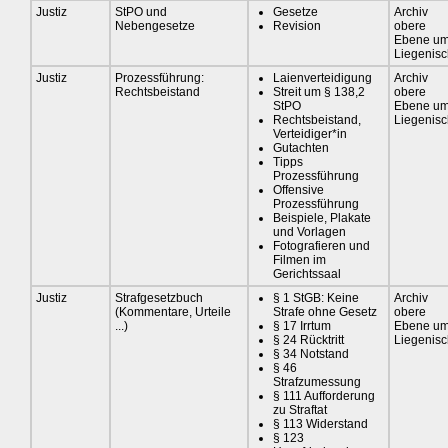
Justiz
StPO und
Gesetze
Archiv
Nebengesetze
Revision
obere
Ebene u
Liegenis
Justiz
Prozessführung:
Laienverteidigung
Archiv
Rechtsbeistand
Streit um § 138,2
obere
StPO
Ebene u
Rechtsbeistand,
Liegenis
Verteidiger*in
Gutachten
Tipps
Prozessführung
Offensive
Prozessführung
Beispiele, Plakate
und Vorlagen
Fotografieren und
Filmen im
Gerichtssaal
Justiz
Strafgesetzbuch
§ 1 StGB: Keine
Archiv
(Kommentare, Urteile
Strafe ohne Gesetz
obere
...)
§ 17 Irrtum
Ebene u
§ 24 Rücktritt
Liegenis
§ 34 Notstand
§ 46
Strafzumessung
§ 111 Aufforderung
zu Straftat
§ 113 Widerstand
§ 123