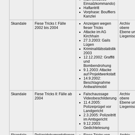
Einsatzkommando)
Haftantritt
Vorphase: Bouffiers
Kanzlei
Skandale
Fiese Tricks I: Fälle
Anzeigen wegen
Archiv
2002 bis 2004
fieser Tricks
obere
Attacke im AG
Ebene u
Kirchhain
Liegenis
27.3.2003: Gails
Lügen
Kriminalitätsstatistik
2003
12.12.2002: Graffiti
und
Bombendrohung
9.1.2003: Attacke
auf Projektwerkstatt
14.9.2002:
Beschlagnahme
Antiwahlmobil
Skandale
Fiese Tricks II: Fälle ab
Falschaussage
Archiv
2004
Videobeschilderung
obere
11.4.2005:
Ebene u
Polizeiprügel vor
Liegenis
Landgericht
2.3.2005: Polizeitritt
im Amtsgericht
9.12.2003:
Gedichtelesung
Skandale
Polizeidokumentationen
Fiese Tricks von
Archiv