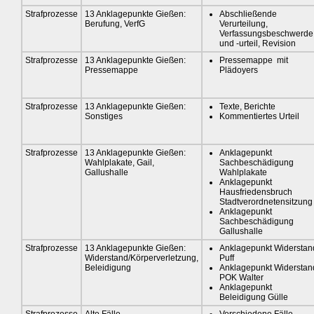
Strafprozesse
13 Anklagepunkte Gießen:
Abschließende
Berufung, VerfG
Verurteilung,
Verfassungsbeschwerde
und -urteil, Revision
Strafprozesse
13 Anklagepunkte Gießen:
Pressemappe mit
Pressemappe
Plädoyers
Strafprozesse
13 Anklagepunkte Gießen:
Texte, Berichte
Sonstiges
Kommentiertes Urteil
Strafprozesse
13 Anklagepunkte Gießen:
Anklagepunkt
Wahlplakate, Gail,
Sachbeschädigung
Gallushalle
Wahlplakate
Anklagepunkt
Hausfriedensbruch
Stadtverordnetensitzung
Anklagepunkt
Sachbeschädigung
Gallushalle
Strafprozesse
13 Anklagepunkte Gießen:
Anklagepunkt Widerstan
Widerstand/Körperverletzung,
Puff
Beleidigung
Anklagepunkt Widerstan
POK Walter
Anklagepunkt
Beleidigung Gülle
Strafprozesse
Alte Fälle
Verschiedene Fälle