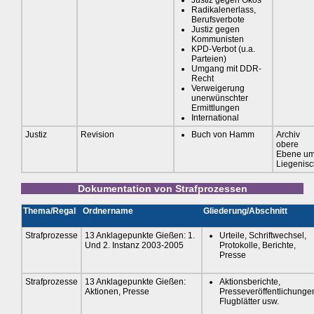
Radikalenerlass,
Berufsverbote
Justiz gegen
Kommunisten
KPD-Verbot (u.a.
Parteien)
Umgang mit DDR-
Recht
Verweigerung
unerwünschter
Ermittlungen
International
Justiz
Revision
Buch von Hamm
Archiv
obere
Ebene u
Liegenis
Dokumentation von Strafprozessen
Thema/Regal
Ordnername
Gliederung/Abschnitt
Strafprozesse
13 Anklagepunkte Gießen: 1.
Urteile, Schriftwechsel,
Und 2. Instanz 2003-2005
Protokolle, Berichte,
Presse
Strafprozesse
13 Anklagepunkte Gießen:
Aktionsberichte,
Aktionen, Presse
Presseveröffentlichunge
Flugblätter usw.