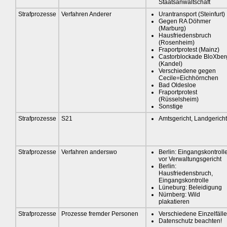
Staatsanwaltschaft
Strafprozesse
Verfahren Anderer
Urantransport (Steinfurt)
Gegen RA Döhmer
(Marburg)
Hausfriedensbruch
(Rosenheim)
Fraportprotest (Mainz)
Castorblockade BloXber
(Kandel)
Verschiedene gegen
Cecile=Eichhörnchen
Bad Oldesloe
Fraportprotest
(Rüsselsheim)
Sonstige
Strafprozesse
S21
Amtsgericht, Landgericht
Strafprozesse
Verfahren anderswo
Berlin: Eingangskontroll
vor Verwaltungsgericht
Berlin:
Hausfriedensbruch,
Eingangskontrolle
Lüneburg: Beleidigung
Nürnberg: Wild
plakatieren
Strafprozesse
Prozesse fremder Personen
Verschiedene Einzelfälle
Datenschutz beachten!