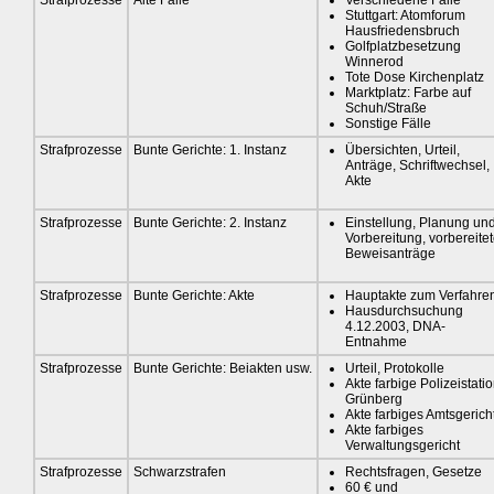
Stuttgart: Atomforum
Hausfriedensbruch
Golfplatzbesetzung
Winnerod
Tote Dose Kirchenplatz
Marktplatz: Farbe auf
Schuh/Straße
Sonstige Fälle
Strafprozesse
Bunte Gerichte: 1. Instanz
Übersichten, Urteil,
Anträge, Schriftwechsel,
Akte
Strafprozesse
Bunte Gerichte: 2. Instanz
Einstellung, Planung un
Vorbereitung, vorbereite
Beweisanträge
Strafprozesse
Bunte Gerichte: Akte
Hauptakte zum Verfahre
Hausdurchsuchung
4.12.2003, DNA-
Entnahme
Strafprozesse
Bunte Gerichte: Beiakten usw.
Urteil, Protokolle
Akte farbige Polizeistati
Grünberg
Akte farbiges Amtsgerich
Akte farbiges
Verwaltungsgericht
Strafprozesse
Schwarzstrafen
Rechtsfragen, Gesetze
60 € und