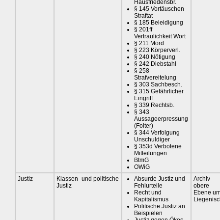
Hausfriedensbr.
§ 145 Vortäuschen
Straftat
§ 185 Beleidigung
§ 201ff
Vertraulichkeit Wort
§ 211 Mord
§ 223 Körperverl.
§ 240 Nötigung
§ 242 Diebstahl
§ 258
Strafvereitelung
§ 303 Sachbesch.
§ 315 Gefährlicher
Eingriff
§ 339 Rechtsb.
§ 343
Aussageerpressung
(Folter)
§ 344 Verfolgung
Unschuldiger
§ 353d Verbotene
Mitteilungen
BtmG
OWiG
Justiz
Klassen- und politische
Absurde Justiz und
Archiv
Justiz
Fehlurteile
obere
Recht und
Ebene u
Kapitalismus
Liegenis
Politische Justiz an
Beispielen
Justiz gegen Ökos