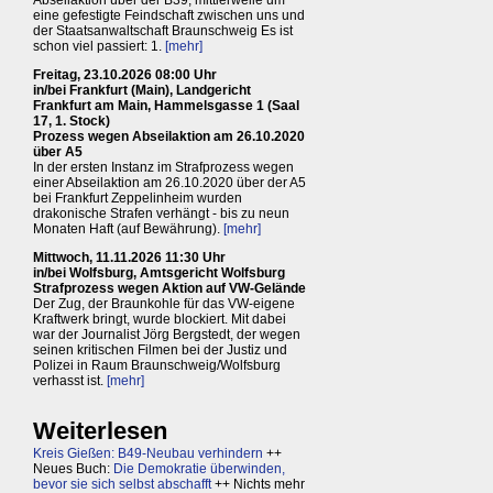
Abseilaktion über der B39, mittlerweile um
eine gefestigte Feindschaft zwischen uns und
der Staatsanwaltschaft Braunschweig Es ist
schon viel passiert: 1.
[mehr]
Freitag, 23.10.2026 08:00 Uhr
in/bei Frankfurt (Main), Landgericht
Frankfurt am Main, Hammelsgasse 1 (Saal
17, 1. Stock)
Prozess wegen Abseilaktion am 26.10.2020
über A5
In der ersten Instanz im Strafprozess wegen
einer Abseilaktion am 26.10.2020 über der A5
bei Frankfurt Zeppelinheim wurden
drakonische Strafen verhängt - bis zu neun
Monaten Haft (auf Bewährung).
[mehr]
Mittwoch, 11.11.2026 11:30 Uhr
in/bei Wolfsburg, Amtsgericht Wolfsburg
Strafprozess wegen Aktion auf VW-Gelände
Der Zug, der Braunkohle für das VW-eigene
Kraftwerk bringt, wurde blockiert. Mit dabei
war der Journalist Jörg Bergstedt, der wegen
seinen kritischen Filmen bei der Justiz und
Polizei in Raum Braunschweig/Wolfsburg
verhasst ist.
[mehr]
Weiterlesen
Kreis Gießen: B49-Neubau verhindern
++
Neues Buch:
Die Demokratie überwinden,
bevor sie sich selbst abschafft
++ Nichts mehr