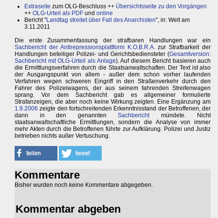
Extraseite
zum OLG-Beschluss ++
Übersichtsseite zu den Vorgängen
++
OLG-Urteil als PDF
und
online
Bericht "
Landtag streitet über Fall des Anarchisten
", in: Welt am
3.11.2011
Die erste Zusammenfassung der strafbaren Handlungen war ein
Sachbericht der Antirepressionsplattform K.O.B.R.A.
zur Strafbarkeit der
Handlungen beteiliger Polizei- und Gerichtsbediensteter (
Gesamtversion:
Sachbericht mit OLG-Urteil als Anlage
). Auf diesem Bericht basieren auch
die Ermittlungsverfahren durch die Staatsanwaltschaften. Der Text ist also
der Ausgangspunkt von allem - außer dem schon vorher laufenden
Verfahren wegen schweren Eingriff in den Straßenverkehr durch den
Fahrer des Polizeiwagens, der aus seinem fahrenden Streifenwagen
sprang. Vor dem Sachbericht gab es allgemeiner formulierte
Strafanzeigen, die aber noch keine Wirkung zeigten. Eine Ergänzung am
1.9.2006
zeigte den fortschreitenden Erkenntnisstand der Betroffenen, der
dann in den genannten
Sachbericht
mündete. Nicht
staatsanwaltschaftliche Ermittlungen, sondern die Analyse von immer
mehr Akten durch die Betroffenen führte zur Aufklärung. Polizei und Justiz
betrieben nichts außer Vertuschung.
Kommentare
Bisher wurden noch keine Kommentare abgegeben.
Kommentar abgeben