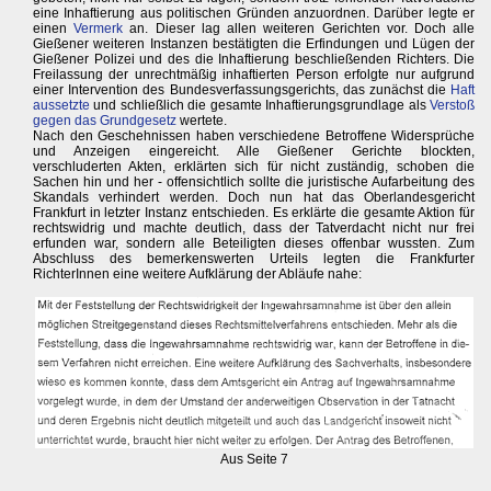
eine Inhaftierung aus politischen Gründen anzuordnen. Darüber legte er
einen
Vermerk
an. Dieser lag allen weiteren Gerichten vor. Doch alle
Gießener weiteren Instanzen bestätigten die Erfindungen und Lügen der
Gießener Polizei und des die Inhaftierung beschließenden Richters. Die
Freilassung der unrechtmäßig inhaftierten Person erfolgte nur aufgrund
einer Intervention des Bundesverfassungsgerichts, das zunächst die
Haft
aussetzte
und schließlich die gesamte Inhaftierungsgrundlage als
Verstoß
gegen das Grundgesetz
wertete.
Nach den Geschehnissen haben verschiedene Betroffene Widersprüche
und Anzeigen eingereicht. Alle Gießener Gerichte blockten,
verschluderten Akten, erklärten sich für nicht zuständig, schoben die
Sachen hin und her - offensichtlich sollte die juristische Aufarbeitung des
Skandals verhindert werden. Doch nun hat das Oberlandesgericht
Frankfurt in letzter Instanz entschieden. Es erklärte die gesamte Aktion für
rechtswidrig und machte deutlich, dass der Tatverdacht nicht nur frei
erfunden war, sondern alle Beteiligten dieses offenbar wussten. Zum
Abschluss des bemerkenswerten Urteils legten die Frankfurter
RichterInnen eine weitere Aufklärung der Abläufe nahe:
Aus Seite 7