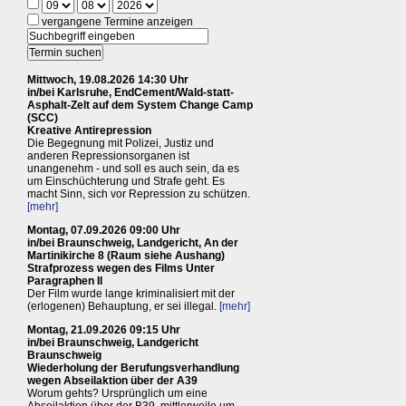
vergangene Termine anzeigen
Mittwoch, 19.08.2026 14:30 Uhr
in/bei Karlsruhe, EndCement/Wald-statt-
Asphalt-Zelt auf dem System Change Camp
(SCC)
Kreative Antirepression
Die Begegnung mit Polizei, Justiz und
anderen Repressionsorganen ist
unangenehm - und soll es auch sein, da es
um Einschüchterung und Strafe geht. Es
macht Sinn, sich vor Repression zu schützen.
[mehr]
Montag, 07.09.2026 09:00 Uhr
in/bei Braunschweig, Landgericht, An der
Martinikirche 8 (Raum siehe Aushang)
Strafprozess wegen des Films Unter
Paragraphen II
Der Film wurde lange kriminalisiert mit der
(erlogenen) Behauptung, er sei illegal.
[mehr]
Montag, 21.09.2026 09:15 Uhr
in/bei Braunschweig, Landgericht
Braunschweig
Wiederholung der Berufungsverhandlung
wegen Abseilaktion über der A39
Worum gehts? Ursprünglich um eine