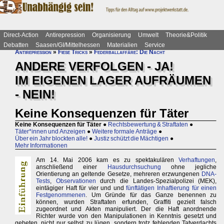
Direct-Action
Antirepression
Organisierung
Umwelt
Theorie&Politik
Debatten
Saasen/GI/Mittelhessen
Materialien
Service
Antirepression
»
Fiese Tricks
»
Federballaffäre: Die Nacht
ANDERE VERFOLGEN - JA!
IM EIGENEN LAGER AUFRÄUMEN
- NEIN!
Keine Konsequenzen für Täter
Keine Konsequenzen für Täter
●
Rechtsbewertung & Straftaten
●
Täter*innen und Anzeigen
●
Weitere formale Anträge
●
Über ein Jahr blockten alle!
●
Justiz schützt die Mächtigen
●
Mehr Informationen
Am 14. Mai 2006 kam es zu spektakulären
Verhaftungen
,
anschließend einer
Hausdurchsuchung
ohne jegliche
Orientierung an geltende Gesetze, mehreren erzwungenen
DNA-
Tests
,
Observationen
durch die Landes-Spezialpolizei (MEK),
eintägiger Haft für vier und und
fünftätigen Inhaftierung für einen
Festgenommenen
. Um Gründe für das Ganze benennen zu
können, wurden Straftaten erfunden, Graffiti gezielt falsch
zugeordnet und Akten manipuliert. Der die Haft anordnende
Richter wurde von den Manipulationen in Kenntnis gesetzt und
gebeten, nicht nur selbst zu lügen, sondern trotz fehlenden Tatverdachts