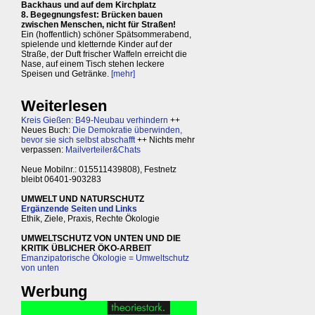
Backhaus und auf dem Kirchplatz
8. Begegnungsfest: Brücken bauen
zwischen Menschen, nicht für Straßen!
Ein (hoffentlich) schöner Spätsommerabend,
spielende und kletternde Kinder auf der
Straße, der Duft frischer Waffeln erreicht die
Nase, auf einem Tisch stehen leckere
Speisen und Getränke.
[mehr]
Weiterlesen
Kreis Gießen: B49-Neubau verhindern
++
Neues Buch:
Die Demokratie überwinden,
bevor sie sich selbst abschafft
++ Nichts mehr
verpassen:
Mailverteiler&Chats
Neue Mobilnr.: 015511439808), Festnetz
bleibt 06401-903283
UMWELT UND NATURSCHUTZ
Ergänzende Seiten und Links
Ethik, Ziele, Praxis, Rechte Ökologie
UMWELTSCHUTZ VON UNTEN UND DIE
KRITIK ÜBLICHER ÖKO-ARBEIT
Emanzipatorische Ökologie = Umweltschutz
von unten
Werbung