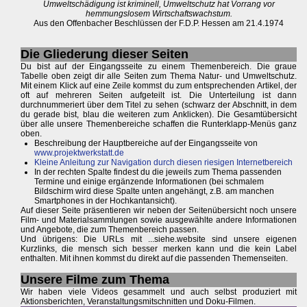
Umweltschädigung ist kriminell, Umweltschutz hat Vorrang vor
hemmungslosem Wirtschaftswachstum.
Aus den Offenbacher Beschlüssen der F.D.P. Hessen am 21.4.1974
Die Gliederung dieser Seiten
Du bist auf der Eingangsseite zu einem Themenbereich. Die graue
Tabelle oben zeigt dir alle Seiten zum Thema Natur- und Umweltschutz.
Mit einem Klick auf eine Zeile kommst du zum entsprechenden Artikel, der
oft auf mehreren Seiten aufgeteilt ist. Die Unterteilung ist dann
durchnummeriert über dem Titel zu sehen (schwarz der Abschnitt, in dem
du gerade bist, blau die weiteren zum Anklicken). Die Gesamtübersicht
über alle unsere Themenbereiche schaffen die Runterklapp-Menüs ganz
oben.
Beschreibung der Hauptbereiche auf der Eingangsseite von
www.projektwerkstatt.de
Kleine Anleitung zur Navigation durch diesen riesigen Internetbereich
In der rechten Spalte findest du die jeweils zum Thema passenden
Termine und einige ergänzende Informationen (bei schmalem
Bildschirm wird diese Spalte unten angehängt, z.B. am manchen
Smartphones in der Hochkantansicht).
Auf dieser Seite präsentieren wir neben der Seitenübersicht noch unsere
Film- und Materialsammlungen sowie ausgewählte andere Informationen
und Angebote, die zum Themenbereich passen.
Und übrigens: Die URLs mit ...siehe.website sind unsere eigenen
Kurzlinks, die mensch sich besser merken kann und die kein Label
enthalten. Mit ihnen kommst du direkt auf die passenden Themenseiten.
Unsere Filme zum Thema
Wir haben viele Videos gesammelt und auch selbst produziert mit
Aktionsberichten, Veranstaltungsmitschnitten und Doku-Filmen.