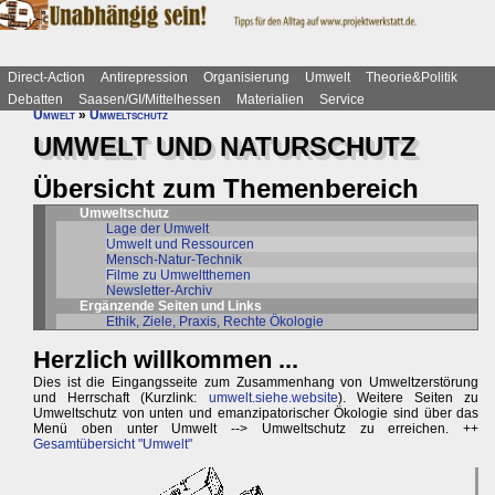
Direct-Action
Antirepression
Organisierung
Umwelt
Theorie&Politik
Debatten
Saasen/GI/Mittelhessen
Materialien
Service
Umwelt
»
Umweltschutz
UMWELT UND NATURSCHUTZ
Übersicht zum Themenbereich
Umweltschutz
Lage der Umwelt
Umwelt und Ressourcen
Mensch-Natur-Technik
Filme zu Umweltthemen
Newsletter-Archiv
Ergänzende Seiten und Links
Ethik, Ziele, Praxis, Rechte Ökologie
Herzlich willkommen ...
Dies ist die Eingangsseite zum Zusammenhang von Umweltzerstörung
und Herrschaft (Kurzlink:
umwelt.siehe.website
). Weitere Seiten zu
Umweltschutz von unten und emanzipatorischer Ökologie sind über das
Menü oben unter Umwelt --> Umweltschutz zu erreichen. ++
Gesamtübersicht "Umwelt"