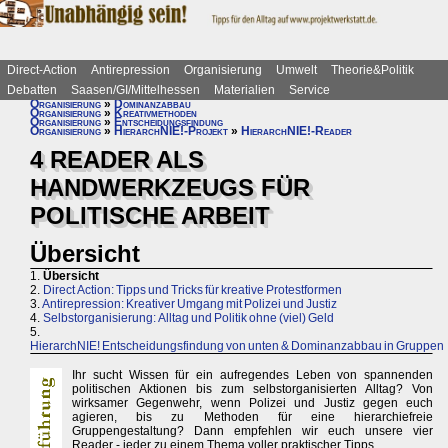
Direct-Action
Antirepression
Organisierung
Umwelt
Theorie&Politik
Debatten
Saasen/GI/Mittelhessen
Materialien
Service
Organisierung
»
Dominanzabbau
Organisierung
»
Kreativmethoden
Organisierung
»
Entscheidungsfindung
Organisierung
»
HierarchNIE!-Projekt
»
HierarchNIE!-Reader
4 READER ALS
HANDWERKZEUGS FÜR
POLITISCHE ARBEIT
Übersicht
1.
Übersicht
2.
Direct Action: Tipps und Tricks für kreative Protestformen
3.
Antirepression: Kreativer Umgang mit Polizei und Justiz
4.
Selbstorganisierung: Alltag und Politik ohne (viel) Geld
5.
HierarchNIE! Entscheidungsfindung von unten & Dominanzabbau in Gruppen
Ihr sucht Wissen für ein aufregendes Leben von spannenden
politischen Aktionen bis zum selbstorganisierten Alltag? Von
wirksamer Gegenwehr, wenn Polizei und Justiz gegen euch
agieren, bis zu Methoden für eine hierarchiefreie
Gruppengestaltung? Dann empfehlen wir euch unsere vier
Reader - jeder zu einem Thema voller praktischer Tipps.