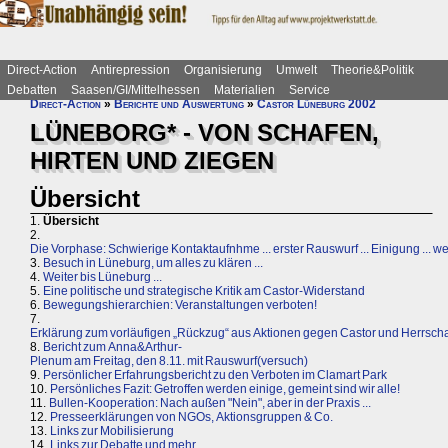
Direct-Action
Antirepression
Organisierung
Umwelt
Theorie&Politik
Debatten
Saasen/GI/Mittelhessen
Materialien
Service
Direct-Action
»
Berichte und Auswertung
»
Castor Lüneburg 2002
LÜNEBORG* - VON SCHAFEN,
HIRTEN UND ZIEGEN
Übersicht
1.
Übersicht
2.
Die Vorphase: Schwierige Kontaktaufnhme ... erster Rauswurf ... Einigung ... 
3.
Besuch in Lüneburg, um alles zu klären ...
4.
Weiter bis Lüneburg ...
5.
Eine politische und strategische Kritik am Castor-Widerstand
6.
Bewegungshierarchien: Veranstaltungen verboten!
7.
Erklärung zum vorläufigen „Rückzug“ aus Aktionen gegen Castor und Herrscha
8.
Bericht zum Anna&Arthur-
Plenum am Freitag, den 8.11. mit Rauswurf(versuch)
9.
Persönlicher Erfahrungsbericht zu den Verboten im Clamart Park
10.
Persönliches Fazit: Getroffen werden einige, gemeint sind wir alle!
11.
Bullen-Kooperation: Nach außen "Nein", aber in der Praxis ...
12.
Presseerklärungen von NGOs, Aktionsgruppen & Co.
13.
Links zur Mobilisierung
14.
Links zur Debatte und mehr ...