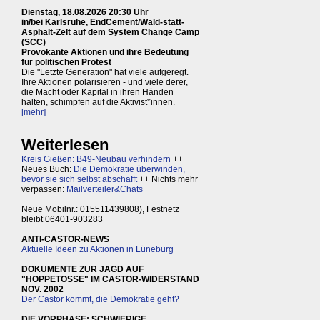
Dienstag, 18.08.2026 20:30 Uhr
in/bei Karlsruhe, EndCement/Wald-statt-
Asphalt-Zelt auf dem System Change Camp
(SCC)
Provokante Aktionen und ihre Bedeutung
für politischen Protest
Die "Letzte Generation" hat viele aufgeregt.
Ihre Aktionen polarisieren - und viele derer,
die Macht oder Kapital in ihren Händen
halten, schimpfen auf die Aktivist*innen.
[mehr]
Weiterlesen
Kreis Gießen: B49-Neubau verhindern
++
Neues Buch:
Die Demokratie überwinden,
bevor sie sich selbst abschafft
++ Nichts mehr
verpassen:
Mailverteiler&Chats
Neue Mobilnr.: 015511439808), Festnetz
bleibt 06401-903283
ANTI-CASTOR-NEWS
Aktuelle Ideen zu Aktionen in Lüneburg
DOKUMENTE ZUR JAGD AUF
"HOPPETOSSE" IM CASTOR-WIDERSTAND
NOV. 2002
Der Castor kommt, die Demokratie geht?
DIE VORPHASE: SCHWIERIGE