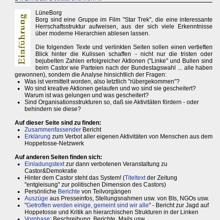
LüneBorg
Borg sind eine Gruppe im Film "Star Trek", die eine interessante
Herrschaftsstruktur aufweisen, aus der sich viele Erkenntnisse
über moderne Hierarchien ablesen lassen.
Die folgenden Texte und verlinkten Seiten sollen einen vertieften
Blick hinter die Kulissen schaffen - nicht nur die tristen oder
bejubelten Zahlen erfolgreicher Aktionen ("Linke" und Bullen sind
beim Castor wie Parteien nach der Bundestagswahl ... alle haben
gewonnen), sondern die Analyse hinsichtlich der Fragen:
Was ist vermittelt worden, also letztlich "rübergekommen"?
Wo sind kreative Aktionen gelaufen und wo sind sie gescheitert?
Warum ist was gelungen und was gescheitert?
Sind Organisationsstrukturen so, daß sie Aktivitäten fördern - oder
behindern sie diese?
Auf dieser Seite sind zu finden:
Zusammenfassender
Bericht
Erklärung
zum Verbot aller eigenen Aktivitäten von Menschen aus dem
Hoppetosse-Netzwerk
Auf anderen Seiten finden sich:
Einladungstext
zur dann verbotenen Veranstaltung zu
Castor&Demokratie
Hinter dem Castor steht das System! (
Titeltext
der Zeitung
"entgleisung" zur politischen Dimension des Castors)
Persönliche
Berichte
von Teilvorgängen
Auszüge
aus Presseinfos, Stellungsnahmen usw. von BIs, NGOs usw.
"
Getroffen werden einige, gemeint sind wir alle
" - Bericht zur Jagd auf
Hoppetosse und Kritik an hierarchischen Strukturen in der Linken
Vorphase
: Beschreibung, Berichte, Mails usw.