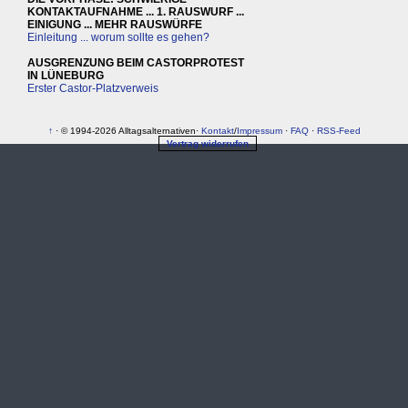
KONTAKTAUFNAHME ... 1. RAUSWURF ...
EINIGUNG ... MEHR RAUSWÜRFE
Einleitung ... worum sollte es gehen?
AUSGRENZUNG BEIM CASTORPROTEST
IN LÜNEBURG
Erster Castor-Platzverweis
↑
· © 1994-2026 Alltagsalternativen·
Kontakt
/
Impressum
·
FAQ
·
RSS-Feed
Vertrag widerrufen