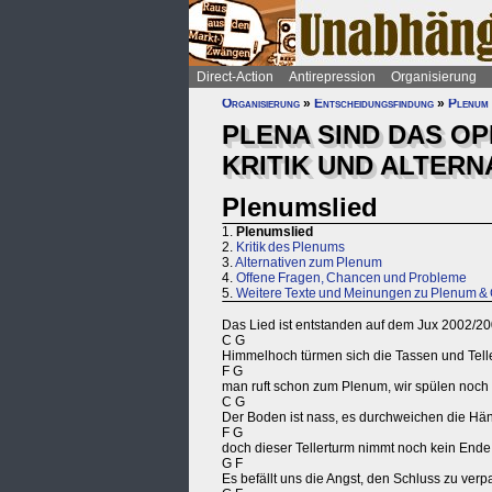
Direct-Action
Antirepression
Organisierung
Organisierung
»
Entscheidungsfindung
»
Plenum
PLENA SIND DAS OP
KRITIK UND ALTERN
Plenumslied
1.
Plenumslied
2.
Kritik des Plenums
3.
Alternativen zum Plenum
4.
Offene Fragen, Chancen und Probleme
5.
Weitere Texte und Meinungen zu Plenum & 
Das Lied ist entstanden auf dem Jux 2002/2003
C G
Himmelhoch türmen sich die Tassen und Tell
F G
man ruft schon zum Plenum, wir spülen noch 
C G
Der Boden ist nass, es durchweichen die Hä
F G
doch dieser Tellerturm nimmt noch kein Ende
G F
Es befällt uns die Angst, den Schluss zu ver