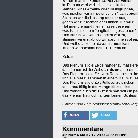
Warum man im Plenum so viel Zeit verliert:
im Plenum wird wirklich alles diskutiert:
Nennen wir es Arbeits- oder Basisgruppen,
was machen wir mit potentiellen Nazitruppen
Schalten wir die Heizung an oder aus,
gehen wir zur rechten oder linken Tür raus?
Hat irgendjemand meine Tasse gesehen,
was ist mit meinem Jonglierball geschehen?
Und kurz bevor wir abstimmen wollen,
stimmen wir erst ab, ob wir abstimmen sollen.
Und weil sich keiner davon trennen kann,
fangen wir nochmal beim 1. Thema an.
Refrain
Das Plenum ist die Zeit einander zu massiere
das Plenum ist die Zeit sich abzureagieren.
Das Plenum ist die Zeit zum Rasterlocken dr
und alle mal zusammen in einem Raum zu s
Das Plenum ist die Zeit Pullover zu stricken
und unauffällig in der Menge einzunicken
Und warten auch die Guten schon seit ein pa
das Plenum hat noch langen keinen Schluss
Carmen und Anja Matüssek (carmuschel (ätt)
Kommentare
ein Name am 02.12.2022 - 05:31 Uhr