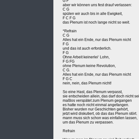
G F
aber wir können uns fest drauf verlassen:
C G
spülen wir auch bis in alle Ewigkeit,
F C F G
das Plenum ist noch lange nicht so weit.
*Refrain
C G
Alles hat ein Ende, nur das Plenum nicht
F G
und das ist auch erforderlich.
F G
Ohne Arbeit keinerlei‘ Lohn,
F G FG
ohne Plenum keine Revolution,
C G.
Alles hat ein Ende, nur das Plenum nicht
F G C
nein, nein, das Plenum nicht!
So eine Hast, das Plenum verpasst,
sie entscheiden allein, das darf doch nicht se
maßlos verspätet zum Plenum gegangen
es hatte noch nicht einmal angefangen.
Bisher wurden nur Geschichten gehört,
jetzt wird diskutiert, ob das das Plenum stört.
mann muss sich schon was einfallen lassen,
um das Plenum zu verpassen.
Refrain