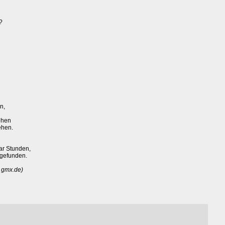
?
n,
ehen
ehen.
ar Stunden,
 gefunden.
 gmx.de)