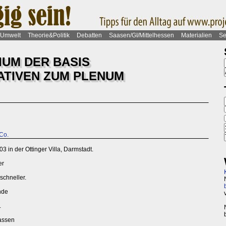
Umwelt
Theorie&Politik
Debatten
Saasen/GI/Mittelhessen
Materialien
Se
IUM DER BASIS
ATIVEN ZUM PLENUM
Co.
 in der Ottinger Villa, Darmstadt.
er
schneller.
nde
.
passen