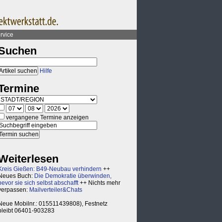
rvice
Suchen
Hilfe
Termine
vergangene Termine anzeigen
Weiterlesen
Kreis Gießen: B49-Neubau verhindern
++
Neues Buch:
Die Demokratie überwinden,
bevor sie sich selbst abschafft
++ Nichts mehr
verpassen:
Mailverteiler&Chats
Neue Mobilnr.: 015511439808), Festnetz
bleibt 06401-903283