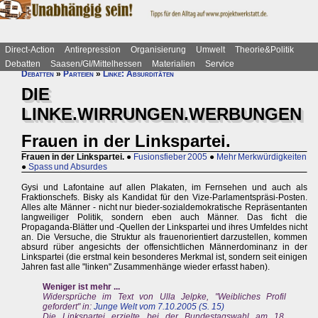
Direct-Action
Antirepression
Organisierung
Umwelt
Theorie&Politik
Debatten
Saasen/GI/Mittelhessen
Materialien
Service
Debatten
»
Parteien
»
Linke: Absurditäten
DIE
LINKE.WIRRUNGEN.WERBUNGEN
Frauen in der Linkspartei.
Frauen in der Linkspartei.
●
Fusionsfieber 2005
●
Mehr Merkwürdigkeiten
●
Spass und Absurdes
Gysi und Lafontaine auf allen Plakaten, im Fernsehen und auch als
Fraktionschefs. Bisky als Kandidat für den Vize-Parlamentspräsi-Posten.
Alles alte Männer - nicht nur bieder-sozialdemokratische Repräsentanten
langweiliger Politik, sondern eben auch Männer. Das ficht die
Propaganda-Blätter und -Quellen der Linkspartei und ihres Umfeldes nicht
an. Die Versuche, die Struktur als frauenorientiert darzustellen, kommen
absurd rüber angesichts der offensichtlichen Männerdominanz in der
Linkspartei (die erstmal kein besonderes Merkmal ist, sondern seit einigen
Jahren fast alle "linken" Zusammenhänge wieder erfasst haben).
Wen
iger ist mehr ...
Widersprüche im Text von Ulla Jelpke, "Weibliches Profil
gefordert" in:
Junge Welt vom 7.10.2005 (S. 15)
Die Linkspartei erzielte bei der Bundestagswahl am 18.