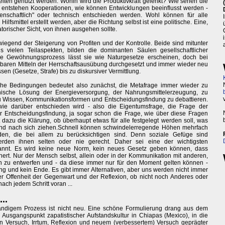
eiten genutzt werden. Wohin wird die Produktivkraft gelenkt? Wie sehen die
ntstehen Kooperationen, wie können Entwicklungen beeinflusst werden -
nschaftlich" oder technisch entschieden werden. Wohl können für alle
smittel erstellt werden, aber die Richtung selbst ist eine politische. Eine,
rischer Sicht, von ihnen ausgehen sollte.
erwiegend der Steigerung von Profiten und der Kontrolle. Beide sind mitunter
vielen Teilaspekten, bilden die dominanten Säulen gesellschaftlicher
nge Gewöhnungsprozess lässt sie wie Naturgesetze erscheinen, doch bei
ügbaren Mitteln der Herrschaftsausübung durchgesetzt und immer wieder neu
sen (Gesetze, Strafe) bis zu diskursiver Vermittlung.
che Bedingungen bedeutet also zunächst, die Metafrage immer wieder zu
chnische Lösung der Energieversorgung, der Nahrungsmittelerzeugung, zu
u Wissen, Kommunikationsformen und Entscheidungsfindung zu debattieren.
wie darüber entschieden wird - also die Eigentumsfrage, die Frage der
r Entscheidungsfindung, ja sogar schon die Frage, wie über diese Fragen
t dazu die Klärung, ob überhaupt etwas für alle festgelegt werden soll, was
nd nach sich ziehen.Schnell können schwindelerregende Höhen mehrfach
den, die bei allem zu berücksichtigen sind. Denn soziale Gefüge sind
rden ihnen selten oder nie gerecht. Daher sei eine der wichtigsten
nnt. Es wird keine neue Norm, kein neues Gesetz geben können, dass
ert. Nur der Mensch selbst, allein oder in der Kommunikation mit anderen,
n zu entwerfen und - da diese immer nur für den Moment gelten können -
ang und kein Ende. Es gibt immer Alternativen, aber uns werden nicht immer
f der Offenheit der Gegenwart und der Reflexion, ob nicht noch Anderes oder
ach jedem Schritt voran ...
..
ändigem Prozess ist nicht neu. Eine schöne Formulierung drang aus dem
usgangspunkt zapatistischer Aufstandskultur in Chiapas (Mexico), in die
n Versuch, Irrtum, Reflexion und neuem (verbessertem) Versuch geprägter