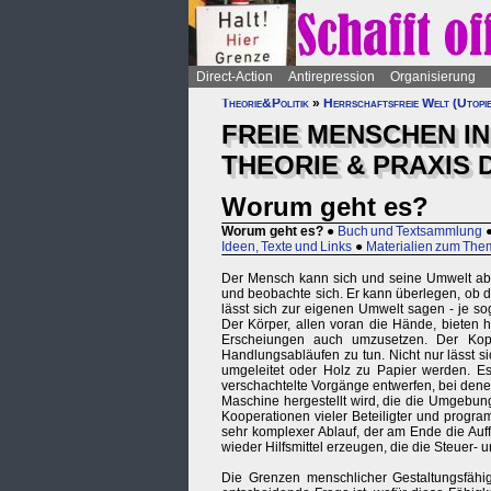
Direct-Action
Antirepression
Organisierung
Theorie&Politik
»
Herrschaftsfreie Welt (Utopi
FREIE MENSCHEN I
THEORIE & PRAXIS
Worum geht es?
Worum geht es?
●
Buch und Textsammlung
Ideen, Texte und Links
●
Materialien zum The
Der Mensch kann sich und seine Umwelt abstr
und beobachte sich. Er kann überlegen, ob das
lässt sich zur eigenen Umwelt sagen - je sog
Der Körper, allen voran die Hände, bieten 
Erscheiungen auch umzusetzen. Der Kopf
Handlungsabläufen zu tun. Nicht nur lässt s
umgeleitet oder Holz zu Papier werden. Es 
verschachtelte Vorgänge entwerfen, bei denen 
Maschine hergestellt wird, die die Umgebun
Kooperationen vieler Beteiligter und progra
sehr komplexer Ablauf, der am Ende die Auff
wieder Hilfsmittel erzeugen, die die Steuer-
Die Grenzen menschlicher Gestaltungsfähig