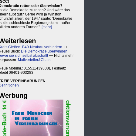
(SCC)
Demokratie retten oder überwinden?
Ist die Demokratie zu retten? Und wäre das
überhaupt gut? Gerne wird ja Winston
Churchill zitiert, der 1947 sagte: "Demokratie
ist die schlechteste Regierungsform - außer
all den anderen Formen".
[mehr]
Weiterlesen
Kreis Gießen: B49-Neubau verhindern
++
Neues Buch:
Die Demokratie überwinden,
bevor sie sich selbst abschafft
++ Nichts mehr
verpassen:
Mailverteiler&Chats
Neue Mobilnr.: 015511439808), Festnetz
bleibt 06401-903283
FREIE VEREINBARUNGEN
Definitionen
Werbung