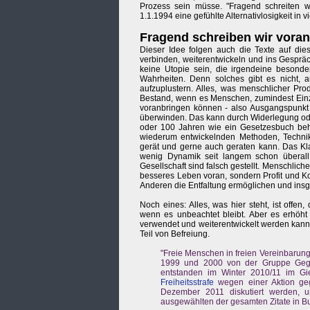
Prozess sein müsse. "Fragend schreiten w
1.1.1994 eine gefühlte Alternativlosigkeit in
Fragend schreiben wir voran 
Dieser Idee folgen auch die Texte auf die
verbinden, weiterentwickeln und ins Gesprä
keine Utopie sein, die irgendeine besond
Wahrheiten. Denn solches gibt es nicht, a
aufzuplustern. Alles, was menschlicher Pro
Bestand, wenn es Menschen, zumindest Einz
voranbringen können - also Ausgangspunkt 
überwinden. Das kann durch Widerlegung ode
oder 100 Jahren wie ein Gesetzesbuch beha
wiederum entwickelnden Methoden, Technik
gerät und gerne auch geraten kann. Das Kla
wenig Dynamik seit langem schon überall 
Gesellschaft sind falsch gestellt. Menschlich
besseres Leben voran, sondern Profit und Kon
Anderen die Entfaltung ermöglichen und ins
Noch eines: Alles, was hier steht, ist offe
wenn es unbeachtet bleibt. Aber es erhöht
verwendet und weiterentwickelt werden kann
Teil von Befreiung.
"Freie Menschen in freien Vereinbarunge
1999 und 2000 von der Gruppe Gegen
entstanden im Winter 2010/11 im Gi
Freiheitsstrafe
wegen einer Aktion geg
Dezember 2011 diskutiert werden, um
ausgewählten der gesamten Zitate in 