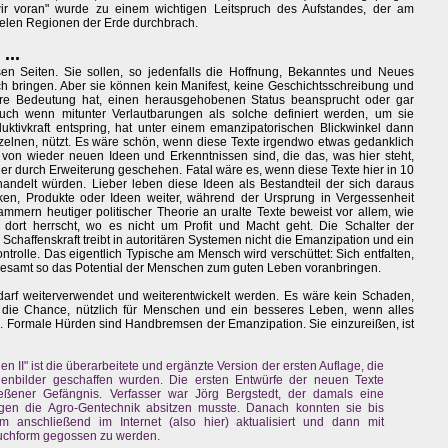
ir voran" wurde zu einem wichtigen Leitspruch des Aufstandes, der am
 vielen Regionen der Erde durchbrach.
...
sen Seiten. Sie sollen, so jedenfalls die Hoffnung, Bekanntes und Neues
ch bringen. Aber sie können kein Manifest, keine Geschichtsschreibung und
ere Bedeutung hat, einen herausgehobenen Status beansprucht oder gar
uch wenn mitunter Verlautbarungen als solche definiert werden, um sie
duktivkraft entspring, hat unter einem emanzipatorischen Blickwinkel dann
elnen, nützt. Es wäre schön, wenn diese Texte irgendwo etwas gedanklich
von wieder neuen Ideen und Erkenntnissen sind, die das, was hier steht,
r durch Erweiterung geschehen. Fatal wäre es, wenn diese Texte hier in 10
ndelt würden. Lieber leben diese Ideen als Bestandteil der sich daraus
en, Produkte oder Ideen weiter, während der Ursprung in Vergessenheit
mmern heutiger politischer Theorie an uralte Texte beweist vor allem, wie
dort herrscht, wo es nicht um Profit und Macht geht. Die Schalter der
e Schaffenskraft treibt in autoritären Systemen nicht die Emanzipation und ein
trolle. Das eigentlich Typische am Mensch wird verschüttet: Sich entfalten,
gesamt so das Potential der Menschen zum guten Leben voranbringen.
n, darf weiterverwendet und weiterentwickelt werden. Es wäre kein Schaden,
 die Chance, nützlich für Menschen und ein besseres Leben, wenn alles
. Formale Hürden sind Handbremsen der Emanzipation. Sie einzureißen, ist
n II" ist die überarbeitete und ergänzte Version der ersten Auflage, die
bilder geschaffen wurden. Die ersten Entwürfe der neuen Texte
eßener Gefängnis. Verfasser war Jörg Bergstedt, der damals eine
en die Agro-Gentechnik absitzen musste. Danach konnten sie bis
 anschließend im Internet (also hier) aktualisiert und dann mit
Buchform gegossen zu werden.