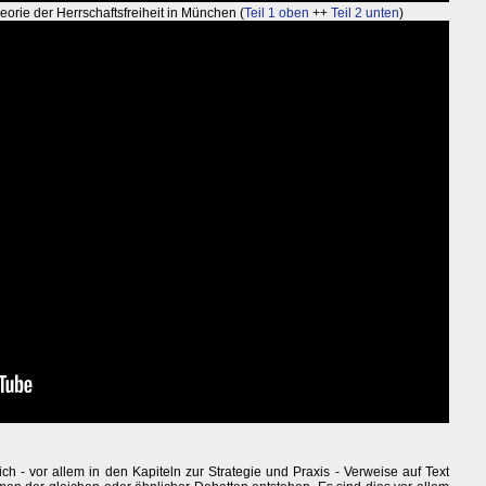
orie der Herrschaftsfreiheit in München (
Teil 1 oben
++
Teil 2 unten
)
 - vor allem in den Kapiteln zur Strategie und Praxis - Verweise auf Text