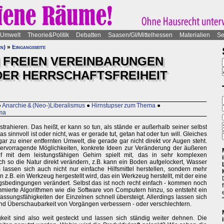
Umwelt
Theorie&Politik
Debatten
Saasen/GI/Mittelhessen
Materialien
Se
en)
»
Eingangsseite
N FREIEN VEREINBARUNGEN
 DER HERRSCHAFTSFREIHEIT
●
Anarchie & (Neo-)Liberalismus
●
Hirnstupser zum Thema
●
ma
ahieren. Das heißt, er kann so tun, als stände er außerhalb seiner selbst
 sinnvoll ist oder nicht, was er gerade tut, getan hat oder tun will. Gleiches
ar zu einer entfernten Umwelt, die gerade gar nicht direkt vor Augen steht.
hervorragende Möglichkeiten, konkrete Ideen zur Veränderung der äußeren
 mit dem leistungsfähigen Gehirn spielt mit, das in sehr komplexen
ich so die Natur direkt verändern, z.B. kann ein Boden aufgelockert, Wasser
lassen sich auch nicht nur einfache Hilfsmittel herstellen, sondern mehr
z.B. ein Werkzeug hergestellt wird, das ein Werkzeug herstellt, mit der eine
gsbedingungen verändert. Selbst das ist noch recht einfach - kommen noch
mmierte Algorithmen wie die Software von Computern hinzu, so entsteht ein
assungsfähigkeiten der Einzelnen schnell übersteigt. Allerdings lassen sich
 und Überschaubarkeit von Vorgängen verbessern - oder verschlechtern.
keit sind also weit gesteckt und lassen sich ständig weiter dehnen. Die