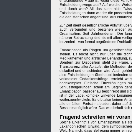
entscheidende Frage ist, wofür diese Fähigk
Entscheidungswege aus? Auf welche Weise e
und durch wen? All das kann nicht "wisse
Entscheidungen dann wieder die passenden Hilf
die den Menschen angeht und, aus emanzipato
Zur Zeit dient gesellschaftliche Aktivität üb
auch verbunden und bestehen wieder aus 
Organisation. Seit Jahrhunderten. Der la
näherer Betrachtung sind sie mit allen verf
inszeniert - von formal begründeten Drohkulis
Emanzipation als Ringen um gesellschaftli
stellen. Es reicht nicht, nur über die te
Medikamenten und ärztlicher Behandlung, z
Sondern zur Disposition steht die Frage, 
Transparenz aller Abläufe, die Methoden de
diskutiert und entschieden wird. Auch gehör
also Entscheidungen überhaupt bedeuten u
verknoteter Gedankenstränge erreicht wer
hochkomplex. Einfache Einzellösungen we
Schlussfolgerungen schon am Beginn gena
Emanzipation passgenau beschreibt und sich
ist in der Lage, komplex wirkende Lösunge
weiterzuentwickeln. Es gibt also keinen Anf
alle einfallen. Fortschritt basiert daher au
Besseres möglich wäre. Das wiederholt sich n
Fragend schreiten wir voran .
Solche Erkenntnis von Emanzipation als st
Lakandonischen Urwald, dem symbolischen A
Welt. Nämlich, dass Befreiung immer ein vo