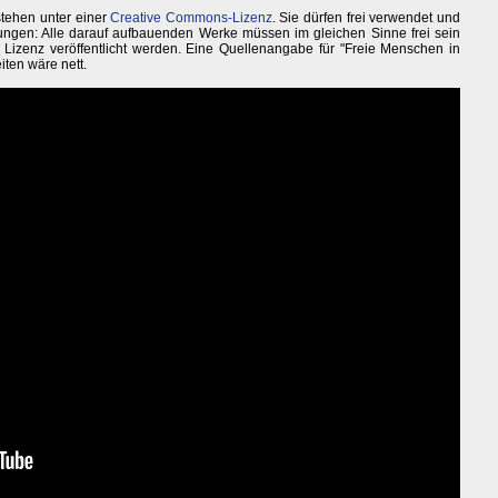
 stehen unter einer
Creative Commons-Lizenz
. Sie dürfen frei verwendet und
ngen: Alle darauf aufbauenden Werke müssen im gleichen Sinne frei sein
r Lizenz veröffentlicht werden. Eine Quellenangabe für "Freie Menschen in
iten wäre nett.