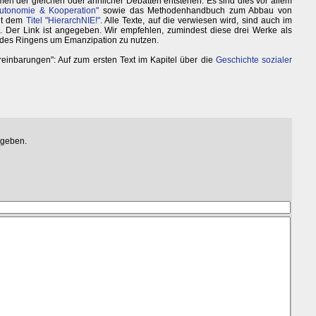
en der gleichen oder ähnlicher Debatten entstehen. Es sind dies vor allem
utonomie & Kooperation"
sowie das Methodenhandbuch zum Abbau von
it dem
Titel "HierarchNIE!"
. Alle Texte, auf die verwiesen wird, sind auch im
. Der Link ist angegeben. Wir empfehlen, zumindest diese drei Werke als
des Ringens um Emanzipation zu nutzen.
einbarungen": Auf zum ersten Text im Kapitel über die
Geschichte sozialer
egeben.