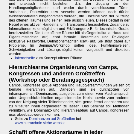
und praktisch nicht bestehen, d.h. der Zugang zu den
Handlungsmöglichkeiten darf weder durch verschlossene Türen,
Vorbehalte, Passwörter usw. verwehrt werden können noch dürfen
Wissensbarrieren hingenommen werden, die Einzelne von der Nutzung
des offenen Raumes und seiner Teile ausschließen. Dieses bedarf in der
Regel eines aktiven Handelns, um Transparenz herzustellen, Zugänge zu
Informationen zu ermöglichen und Erklärungen z.B. für technische Geräte
bereitzustellen. Die Idee offener Räume tritt als Gegenkultur zu Haus- und
Eigentumsrechten auf, lehnt formale Hierarchien und Privilegien
(exklusive Passwörter, Definitionsmachten usw.) auf. Sie stößt dabei auf
Probleme. Im Seminar/Workshop sollen Idee, Funktionsweisen,
Schwierigkeiten und Lösungsmöglichkeiten vorgestellt und diskutiert
werden.
Internetseite
zum Konzept offener Räume
Hierarchiearme Organisierung von Camps,
Kongressen und anderen Großtreffen
(Workshop oder Beratungsgespräch)
Camps, Kongresse, große Aktionen und Hauptversammlungen weisen oft
formale Hierarchien auf. Daneben sind sie durchzogen von
intransparenten Dominanzen, ausgelöst zum einen vom Machtanspruch
oder Ungeschicklichkeiten organisierender Kreise sowie zum anderen
von der Neigung vieler Teilnehmender, sich gerne fremd orientieren und
zu Mitläufer_innen degradieren zu lassen. Das Seminar soll Methoden
vermitteln, wie Dominanz- und Hierarchieabbau auf Camps, Kongressen
usw. abgebaut werden können.
Seite zu
Dominanzen auf Großtreffen
bei
www.hierarchnie.siehe.website
Schafft offene Aktionsräume in jeder