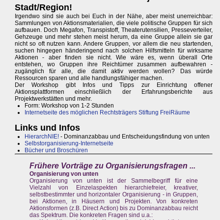
Stadt/Region!
Irgendwo sind sie auch bei Euch in der Nähe, aber meist unerreichbar:
Sammlungen von Aktionsmaterialien, die viele politische Gruppen für sich
aufbauen. Doch Megafon, Transpistoff, Theaterutensilien, Presseverteiler,
Gehzeuge und mehr stehen meist herum, da eine Gruppe allein sie gar
nicht so oft nutzen kann. Andere Gruppen, vor allem die neu startenden,
suchen hingegen händeringend nach solchen Hilfsmitteln für wirksame
Aktionen - aber finden sie nicht. Wie wäre es, wenn überall Orte
entstehen, wo Gruppen ihre Reichtümer zusammen aufbewahren -
zugänglich für alle, die damit aktiv werden wollen? Das würde
Ressourcen sparen und alle handlungsfähiger machen.
Der Workshop gibt Infos und Tipps zur Einrichtung offener
Aktionsplattformen einschließlich der Erfahrungsberichte aus
Projektwerkstätten und mehr.
Form: Workshop von 1-2 Stunden
Internetseite des möglichen Rechtsträgers Stiftung FreiRäume
Links und Infos
HierarchNIE!
- Dominanzabbau und Entscheidungsfindung von unten
Selbstorganisierung-Internetseite
Bücher und Broschüren
Frühere Vorträge
zu Organisierungsfragen ...
Organisierung von unten
Organisierung von unten ist der Sammelbegriff für eine
Vielzahl von Einzelaspekten hierarchiefreier, kreativer,
selbstbestimmter und horizontaler Organisierung - in Gruppen,
bei Aktionen, in Häusern und Projekten. Von konkreten
Aktionsformen (z.B. Direct Action) bis zu Dominanzabbau reicht
das Spektrum. Die konkreten Fragen sind u.a.: