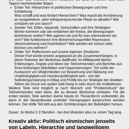
Tagen) nacheinander folgen.
Erster Teil: Hierarchien in politischen Bewegungen und ihre
Entstehung
Was schafft und was fördert Hierarchien? Was macht die Annäherung
an ausgetretene, aber erfolgversprechende Pfade so attraktiv? Wie
schützen wir uns davor?
Zweiter Teil: Eliten, Apparate, Seilschaften und ihre Strategien
Woher kommen ode wie entstehen die Kreise, die Bewegungen
dominieren wollen? Wie agieren sie und für was interessieren sie
sich? Wie funktionieren ihre Beherrschungsmittel Repression,
Vereinnahmung und Assimilation? Wie werden wir immun oder
können uns wehren?
Dritter Teil: Reflexionen auf unsere eigenen Strukturen
Dieser Part würde jeweils angepasst an die Zusammenhängen, in
deren Rahmen der Workshop stattfindet. Im Mittelpunkt stehen
Erfahrungen, Ängste und Ideen der Teilnehmenden und Berichte aus
ihren bisherigen Aktivtitäten und Organisierungen. Teil sollte der
Austausch von Möglichkeiten zur Bewahrung und Stärkung von
Unabhängigkeit und Handlungsfähigkeit sein - von der
Selbstorganisierung in Alltag und Politik bis zur Strategie der direkten
Aktion als Druck von außen statt Gang in oder durch die Institutionen.
Weitere Teile sind möglich je nach Wunsch und "Problemdruck" der
Teilnehmenden oder derer, die zu diesem Workshop einladen. Für die
ersten beiden Teile werden kleine Inputs (in Thesenform) vorbereitet, die
dann in der Gesamtrunde und/oder Kleingruppen besprochen werden
können. Der dritte Teil lebt aus den Schilderungen der Beteiligten heraus.
Dauer: Je Modul 2-3 Stunden - bei drei Modulen also ca. einen Tag lang.
Kreativ aktiv: Politisch einmischen jenseits
von Labeln, Hierarchie und langweiligem