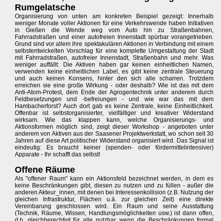
Rumgelatsche
Organisierung von unten am konkreten Beispiel gezeigt: Innerhalb
weniger Monate voller Aktionen für eine Verkehrswende haben Initiativen
in Gießen die Wende weg vom Auto hin zu Straßenbahnen,
Fahrradstraßen und einer autofreien Innenstadt spürbar vorangetrieben.
Grund sind vor allem ihre spektakulären Aktionen in Verbindung mit einem
selbstentwickelten Vorschlag für eine komplette Umgestaltung der Stadt
mit Fahrradstraßen, autofreier Innenstadt, Straßenbahn und mehr. Was
weniger auffällt: Die Aktiven haben gar keinen einheitlichen Namen,
verwenden keine einheitlichen Label, es gibt keine zentrale Steuerung
und auch keinen Konsens, hinter den sich alle scharren. Trotzdem
erreichen sie eine große Wirkung - oder deshalb? Wie ist das mit dem
Anti-Atom-Protest, dem Ende der Agrogentechnik unter anderem durch
Feldbesetzungen und -befreiungen - und wie war das mit dem
Hambacherforst? Auch dort gab es keine Zentrale, keine Einheitlichkeit.
Offenbar ist selbstorganisierter, vielfältiger und kreativer Widerstand
wirksam. Wie das klappen kann, welche Organisierungs- und
Aktionsformen möglich sind, zeigt dieser Workshop - angeboten unter
anderem von Aktiven aus der Saasener Projektwerkstatt, wo schon seit 30
Jahren auf diese Art politischer Widerstand organisiert wird. Das Signal ist
eindeutig: Es braucht keiner (spenden- oder fördermittelintensiver)
Apparate - Ihr schafft das selbst!
Offene Räume
Als "offener Raum" kann ein Aktionsfeld bezeichnet werden, in dem es
keine Beschränkungen gibt, diesen zu nutzen und zu füllen - außer die
anderen Akteur_innen, mit denen bei Interessenkollision (z.B. Nutzung der
gleichen Infrastruktur, Flächen u.ä. zur gleichen Zeit) eine direkte
Vereinbarung geschlossen wird. Ein Raum und seine Ausstattung
(Technik, Räume, Wissen, Handlungsmöglichkeiten usw.) ist dann offen,
d.h. gleichberechtigt für alle nutzbar, wenn die Beschränkungen formal