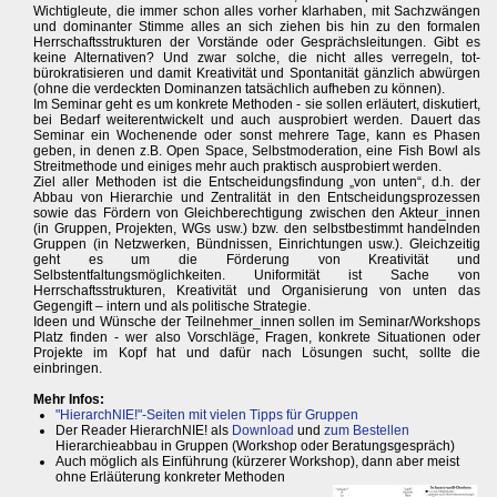
Wichtigleute, die immer schon alles vorher klarhaben, mit Sachzwängen
und dominanter Stimme alles an sich ziehen bis hin zu den formalen
Herrschaftsstrukturen der Vorstände oder Gesprächsleitungen. Gibt es
keine Alternativen? Und zwar solche, die nicht alles verregeln, tot-
bürokratisieren und damit Kreativität und Spontanität gänzlich abwürgen
(ohne die verdeckten Dominanzen tatsächlich aufheben zu können).
Im Seminar geht es um konkrete Methoden - sie sollen erläutert, diskutiert,
bei Bedarf weiterentwickelt und auch ausprobiert werden. Dauert das
Seminar ein Wochenende oder sonst mehrere Tage, kann es Phasen
geben, in denen z.B. Open Space, Selbstmoderation, eine Fish Bowl als
Streitmethode und einiges mehr auch praktisch ausprobiert werden.
Ziel aller Methoden ist die Entscheidungsfindung „von unten“, d.h. der
Abbau von Hierarchie und Zentralität in den Entscheidungsprozessen
sowie das Fördern von Gleichberechtigung zwischen den Akteur_innen
(in Gruppen, Projekten, WGs usw.) bzw. den selbstbestimmt handelnden
Gruppen (in Netzwerken, Bündnissen, Einrichtungen usw.). Gleichzeitig
geht es um die Förderung von Kreativität und
Selbstentfaltungsmöglichkeiten. Uniformität ist Sache von
Herrschaftsstrukturen, Kreativität und Organisierung von unten das
Gegengift – intern und als politische Strategie.
Ideen und Wünsche der Teilnehmer_innen sollen im Seminar/Workshops
Platz finden - wer also Vorschläge, Fragen, konkrete Situationen oder
Projekte im Kopf hat und dafür nach Lösungen sucht, sollte die
einbringen.
Mehr Infos:
"HierarchNIE!"-Seiten mit vielen Tipps für Gruppen
Der Reader HierarchNIE! als
Download
und
zum Bestellen
Hierarchieabbau in Gruppen (Workshop oder Beratungsgespräch)
Auch möglich als Einführung (kürzerer Workshop), dann aber meist
ohne Erläüterung konkreter Methoden