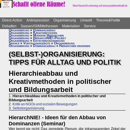
Direct-Action
Antirepression
Organisierung
Umwelt
Theorie&Politik
Debatten
Saasen/GI/Mittelhessen
Materialien
Service
Organisierung
»
Dominanzabbau
Organisierung
»
Kreativmethoden
Organisierung
»
Moderne Hierarchien
Organisierung
»
HierarchNIE!-Projekt
Organisierung
»
Entscheidungsfindung
Service
»
Vortragsangebote
»
Organisierung
Organisierung
»
Dominanzabbau
»
Hierarchien erkennen
(SELBST-)ORGANISIERUNG:
TIPPS FÜR ALLTAG UND POLITIK
Hierarchieabbau und
Kreativmethoden in politischer
und Bildungsarbeit
1.
Hierarchieabbau und Kreativmethoden in politischer und
Bildungsarbeit
2.
Kritik an NGOs und sozialen Bewegungen
3.
Selbstorganisierung
HierarchNIE! - Ideen für den Abbau von
Dominanzen (Seminar)
Wer kennt sie nicht: Das zerredete Plenum, die intransparenten Zirkel der