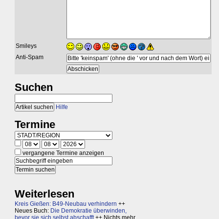
Smileys
Anti-Spam
Suchen
Hilfe
Termine
vergangene Termine anzeigen
Weiterlesen
Kreis Gießen: B49-Neubau verhindern
++
Neues Buch:
Die Demokratie überwinden,
bevor sie sich selbst abschafft
++ Nichts mehr