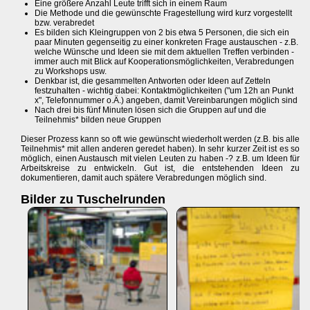
Eine größere Anzahl Leute trifft sich in einem Raum
Die Methode und die gewünschte Fragestellung wird kurz vorgestellt
bzw. verabredet
Es bilden sich Kleingruppen von 2 bis etwa 5 Personen, die sich ein
paar Minuten gegenseitig zu einer konkreten Frage austauschen - z.B.
welche Wünsche und Ideen sie mit dem aktuellen Treffen verbinden -
immer auch mit Blick auf Kooperationsmöglichkeiten, Verabredungen
zu Workshops usw.
Denkbar ist, die gesammelten Antworten oder Ideen auf Zetteln
festzuhalten - wichtig dabei: Kontaktmöglichkeiten ("um 12h an Punkt
x", Telefonnummer o.Ä.) angeben, damit Vereinbarungen möglich sind
Nach drei bis fünf Minuten lösen sich die Gruppen auf und die
Teilnehmis* bilden neue Gruppen
Dieser Prozess kann so oft wie gewünscht wiederholt werden (z.B. bis alle
Teilnehmis* mit allen anderen geredet haben). In sehr kurzer Zeit ist es so
möglich, einen Austausch mit vielen Leuten zu haben -? z.B. um Ideen für
Arbeitskreise zu entwickeln. Gut ist, die entstehenden Ideen zu
dokumentieren, damit auch spätere Verabredungen möglich sind.
Bilder zu Tuschelrunden