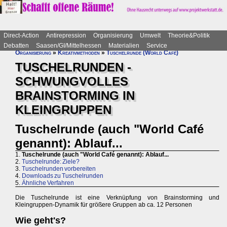
Direct-Action
Antirepression
Organisierung
Umwelt
Theorie&Politik
Debatten
Saasen/GI/Mittelhessen
Materialien
Service
Organisierung
»
Kreativmethoden
»
Tuschelrunde (World Café)
TUSCHELRUNDEN -
SCHWUNGVOLLES
BRAINSTORMING IN
KLEINGRUPPEN
Tuschelrunde (auch "World Café
genannt): Ablauf...
1.
Tuschelrunde (auch "World Café genannt): Ablauf...
2.
Tuschelrunde: Ziele?
3.
Tuschelrunden vorbereiten
4.
Downloads zu Tuschelrunden
5.
Ähnliche Verfahren
Die Tuschelrunde ist eine Verknüpfung von Brainstorming und
Kleingruppen-Dynamik für größere Gruppen ab ca. 12 Personen
Wie geht's?