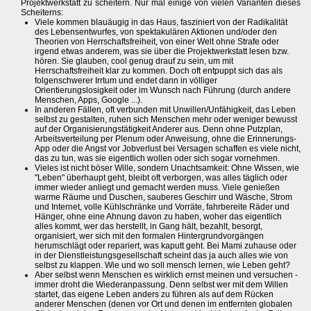
Projektwerkstatt zu scheitern. Nur mal einige von vielen Varianten dieses
Scheiterns:
Viele kommen blauäugig in das Haus, fasziniert von der Radikalität
des Lebensentwurfes, von spektakulären Aktionen und/oder den
Theorien von Herrschaftsfreiheit, von einer Welt ohne Strafe oder
irgend etwas anderem, was sie über die Projektwerkstatt lesen bzw.
hören. Sie glauben, cool genug drauf zu sein, um mit
Herrschaftsfreiheit klar zu kommen. Doch oft entpuppt sich das als
folgenschwerer Irrtum und endet dann in völliger
Orientierungslosigkeit oder im Wunsch nach Führung (durch andere
Menschen, Apps, Google ...).
In anderen Fällen, oft verbunden mit Unwillen/Unfähigkeit, das Leben
selbst zu gestalten, ruhen sich Menschen mehr oder weniger bewusst
auf der Organisierungstätigkeit Anderer aus. Denn ohne Putzplan,
Arbeitsverteilung per Plenum oder Anweisung, ohne die Erinnerungs-
App oder die Angst vor Jobverlust bei Versagen schaffen es viele nicht,
das zu tun, was sie eigentlich wollen oder sich sogar vornehmen.
Vieles ist nicht böser Wille, sondern Unachtsamkeit: Ohne Wissen, wie
"Leben" überhaupt geht, bleibt oft verborgen, was alles täglich oder
immer wieder anliegt und gemacht werden muss. Viele genießen
warme Räume und Duschen, sauberes Geschirr und Wäsche, Strom
und Internet, volle Kühlschränke und Vorräte, fahrbereite Räder und
Hänger, ohne eine Ahnung davon zu haben, woher das eigentlich
alles kommt, wer das herstellt, in Gang hält, bezahlt, besorgt,
organisiert, wer sich mit den formalen Hintergrundvorgängen
herumschlägt oder repariert, was kaputt geht. Bei Mami zuhause oder
in der Dienstleistungsgesellschaft scheint das ja auch alles wie von
selbst zu klappen. Wie und wo soll mensch lernen, wie Leben geht?
Aber selbst wenn Menschen es wirklich ernst meinen und versuchen -
immer droht die Wiederanpassung. Denn selbst wer mit dem Willen
startet, das eigene Leben anders zu führen als auf dem Rücken
anderer Menschen (denen vor Ort und denen im entfernten globalen