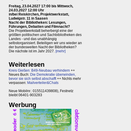
Freitag, 23.04.2027 17:00 bis Mittwoch,
24.03.2027 12:00 Uhr
in/bei Reiskirchen, Projektwerkstatt,
Ludwigstr. 11 in Saasen
Nacht der Bibliotheken: Lesungen,
Führungen, Debatten und Filmnacht?
Die Projektwerkstatt beherbergt eine der
größten politischen und Sachbibliotheken des
Landes - und das unabhängig
selbstorganisiert. Beteiligen wir uns wieder an
der bundesweiten Nacht der Bibliotheken?
Die nächste ist im Jahr 2027.
[mehr]
Weiterlesen
Kreis Gießen: B49-Neubau verhindern
++
Neues Buch:
Die Demokratie überwinden,
bevor sie sich selbst abschafft
++ Nichts mehr
verpassen:
Mailverteiler&Chats
Neue Mobilnr.: 015511439808), Festnetz
bleibt 06401-903283
Werbung