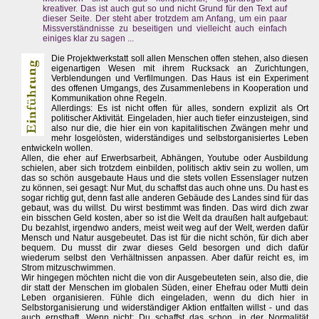
kreativer. Das ist auch gut so und nicht Grund für den Text auf
dieser Seite. Der steht aber trotzdem am Anfang, um ein paar
Missverständnisse zu beseitigen und vielleicht auch einfach
einiges klar zu sagen ...
Die Projektwerkstatt soll allen Menschen offen stehen, also diesen
eigenartigen Wesen mit ihrem Rucksack an Zurichtungen,
Verblendungen und Verfilmungen. Das Haus ist ein Experiment
des offenen Umgangs, des Zusammenlebens in Kooperation und
Kommunikation ohne Regeln.
Allerdings: Es ist nicht offen für alles, sondern explizit als Ort
politischer Aktivität. Eingeladen, hier auch tiefer einzusteigen, sind
also nur die, die hier ein von kapitalitischen Zwängen mehr und
mehr losgelösten, widerständiges und selbstorganisiertes Leben
entwickeln wollen.
Allen, die eher auf Erwerbsarbeit, Abhängen, Youtube oder Ausbildung
schielen, aber sich trotzdem einbilden, politisch aktiv sein zu wollen, um
das so schön ausgebaute Haus und die stets vollen Essenslager nutzen
zu können, sei gesagt: Nur Mut, du schaffst das auch ohne uns. Du hast es
sogar richtig gut, denn fast alle anderen Gebäude des Landes sind für das
gebaut, was du willst. Du wirst bestimmt was finden. Das wird dich zwar
ein bisschen Geld kosten, aber so ist die Welt da draußen halt aufgebaut:
Du bezahlst, irgendwo anders, meist weit weg auf der Welt, werden dafür
Mensch und Natur ausgebeutet. Das ist für die nicht schön, für dich aber
bequem. Du musst dir zwar dieses Geld besorgen und dich dafür
wiederum selbst den Verhältnissen anpassen. Aber dafür reicht es, im
Strom mitzuschwimmen.
Wir hingegen möchten nicht die von dir Ausgebeuteten sein, also die, die
dir statt der Menschen im globalen Süden, einer Ehefrau oder Mutti dein
Leben organisieren. Fühle dich eingeladen, wenn du dich hier in
Selbstorganisierung und widerständiger Aktion entfalten willst - und das
auch ernsthaft. Wenn nicht: Du schaffst das schon, in der Normalität