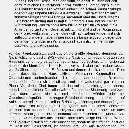
Süden) und den Ressourcen der Natur, entdeckt im Laufe der Zeit,
dass im reichen Deutschland überall staatliche Förderungen lauern.
Aus idealistischen Ideen können einfach und schnell kleine Startups
oder gut gepamperte Mini-NGOs entstehen. Das reizt, schafft auch
zunächst einige schnelle Erfolge, verändert aber die Einstellung zu
Selbstorganisierung und zwingt zu Kompromissen und politischer
Zurückhaltung. Das treibt die Akteuris Stück für Stück wieder in die
Arme der bürgerlichen Gesellschaft. Ein Konflikt und der Abgang aus
der Projektwerkstatt sind die Folge - oft nach zähem Ringen mit sich
selbst und anderen, aber immer noch als bessere Lösung gegenüber
der andernorts üblichen Variante, das Haus mitzunehmen in die
Etablierung und Anpassung.
Für die Projektwerkstatt stellt das oft die größte Herausforderungen dar:
Nicht Polizei und Justiz, BASF oder die Nazis der Umgebung setzen dem
Haus und denen, die es aufrecht zu erhalten versuchen, am meisten zu,
sondern die Menschen, die im Haus aktiv sind, aber sich treiben lassen
von Zufällen, umgebenden Einflüssen und denen, die sich kümmern. Dem
Ideal, dass die im Haus aktiven Menschen Kooperation und
Organisierung untereinander, d.h. ohne vorgegebene Strukturen
aushandeln, nähern wir uns oft nur zentimeterweise oder gar nicht an.
Plena, Vorstände, Chef_innen - all das soll es ja nicht geben, ebenso
keine Hauptamtlichen. Das alles wären Formen der Steuerung - und zwar
auch dann, wenn sie als nett empfunden würden oder ein
Gemeinschaftsgefühl erzeugen.Selbstbestimmung basiert auf
Aufmerksamkeit, Kommunikation, Selbstorganisierung und daraus folgend
freier, bewusster Kooperation. Doch genau das fehlt meist. Menschen
kommen von draußen in der Projektwerkstatt - also daher, wo alles
herrschaftsförmig, zunehmend automatisiert funktioniert und Mamis bzw.
des anonymen Marktes unsichtbare Hand alles Nötige bereitstellt. Wer in
der Projektwerkstatt nicht aktiv umschaltet, sondern sich treiben lässt wie
im Rest der Gesellschaft, ist schnell draußen aus Kooperation und