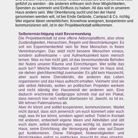
geführt zu werden - die anderen erfreuen sich ihrer Möglichkeiten,
Spenden zu sammeln und Einfluss zu haben. All das soll in unserem
Haus anders sein. Wer Orientierung sucht und bei der Hand
genommen werden will, ist bei Ende Gelände, Campact & Co. richtig.
Wer eigene Ideen verwirklichen, Knowhow aneignen, kooperieren und
kommunizieren will, ist in der Projektwerkstatt willkommen.
Selbstermächtigung statt Bevormundung
Die Projektwerkstatt ist eine offene Aktionsplattform, also ohne
Zuständigkeiten, Hierarchien, Regeln und Beschränkungen. Es
soll ein Experimentierfeld sein für freie Menschen in freien
Vereinbarungen. Das setzt nicht bessere Menschen voraus,
sondern aufmerksame – und Aufmerksamkeit kann mensch
lernen. Was es hier nicht gibt, ist das bevormundende Behüten
der Nutzis unserer Räume und Einrichtungen. Wer sollte das
auch tun? Welche Menschen auch immer hier im Haus sind,
sie stehen gleichberechtigt zueinander. Es gibt kein Hausrecht,
aber auch keine Dienstleistis, die anderen das Leben
organisieren und das Haus aufrecht erhalten. Vielmehr sind sie
alle selbst Aktivistis, wollen an politischen Projekten werkeln
und nicht ständig dier Hausmeisti der anderen sein. Eine
dadurch erschreckte Gastgruppe schrieb mal auf ein Plakat,
dass mensch hier sich selbst überlassen ist. Jawohl, so ist es.
Wir lehnen Paternalismus ab.
Aber ihr könnt und solltet kooperieren, kommunizieren. Wartet
nicht darauf, dass sich jemensch um euch kümmert oder euch
sagt, was ihr tun könnt, sondern agiert selbst: Tretet in Kontakt
mit anderen, entwickelt eigene Ideen und Aktivitäten und übt
euch darin, selbst mitzukriegen, was wichtig ist, damit dieses
Haus, seine Einrichtung, die Versorgung aller usw. auf Dauer
gut funktionieren. Diese Fähigkeit, Notwendigkeiten und
Möglichkeiten selbst zu entdecken, braucht ihr aber ohnehin,