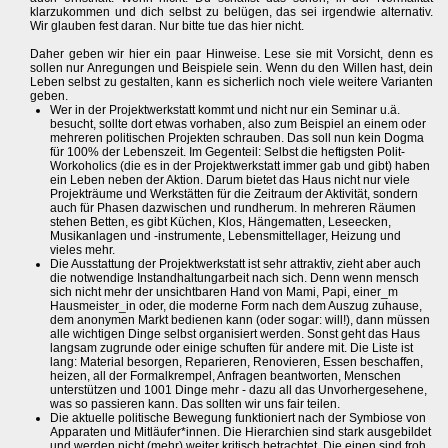
klarzukommen und dich selbst zu belügen, das sei irgendwie alternativ.
Wir glauben fest daran. Nur bitte tue das hier nicht.
Daher geben wir hier ein paar Hinweise. Lese sie mit Vorsicht, denn es
sollen nur Anregungen und Beispiele sein. Wenn du den Willen hast, dein
Leben selbst zu gestalten, kann es sicherlich noch viele weitere Varianten
geben.
Wer in der Projektwerkstatt kommt und nicht nur ein Seminar u.ä.
besucht, sollte dort etwas vorhaben, also zum Beispiel an einem oder
mehreren politischen Projekten schrauben. Das soll nun kein Dogma
für 100% der Lebenszeit. Im Gegenteil: Selbst die heftigsten Polit-
Workoholics (die es in der Projektwerkstatt immer gab und gibt) haben
ein Leben neben der Aktion. Darum bietet das Haus nicht nur viele
Projekträume und Werkstätten für die Zeitraum der Aktivität, sondern
auch für Phasen dazwischen und rundherum. In mehreren Räumen
stehen Betten, es gibt Küchen, Klos, Hängematten, Leseecken,
Musikanlagen und -instrumente, Lebensmittellager, Heizung und
vieles mehr.
Die Ausstattung der Projektwerkstatt ist sehr attraktiv, zieht aber auch
die notwendige Instandhaltungarbeit nach sich. Denn wenn mensch
sich nicht mehr der unsichtbaren Hand von Mami, Papi, einer_m
Hausmeister_in oder, die moderne Form nach dem Auszug zuhause,
dem anonymen Markt bedienen kann (oder sogar: will!), dann müssen
alle wichtigen Dinge selbst organisiert werden. Sonst geht das Haus
langsam zugrunde oder einige schuften für andere mit. Die Liste ist
lang: Material besorgen, Reparieren, Renovieren, Essen beschaffen,
heizen, all der Formalkrempel, Anfragen beantworten, Menschen
unterstützen und 1001 Dinge mehr - dazu all das Unvorhergesehene,
was so passieren kann. Das sollten wir uns fair teilen.
Die aktuelle politische Bewegung funktioniert nach der Symbiose von
Apparaten und Mitläufer*innen. Die Hierarchien sind stark ausgebildet
und werden nicht (mehr) weiter kritisch betrachtet. Die einen sind froh,