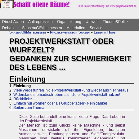
Direct-Action
Antirepression
Organisierung
Umwelt
Theorie&Politik
Debatten
Saasen/GI/Mittelhessen
Materialien
Service
Saasen/GI/Mittelhessen
»
Projektwerkstatt Saasen
»
Leben im Haus
PROJEKTWERKSTATT ODER
WURFZELT?
GEDANKEN ZUR SCHWIERIGKEIT
DES LEBENS ...
Einleitung
1.
Einleitung
2.
Viele Wege führen in die Projektwerkstatt - und wieder aus hier heraus
3.
Widerstandsnomadisch leben ... und die Projektwerkstatt nutzen!
4.
Rückblicke
5.
Einfach nur wohnen oder als Gruppe tagen? Nein danke!
6.
Seiten zum Thema
Diese Seite behandelt eine komplizierte Frage: Das Leben in
der Projektwerkstatt.
Der Mensch ist (zum Glück) keine Maschine - und selbst
Maschinen entwickeln oft ihr Eigenleben, brauchen
Aufmerksamkeit, Erholungspausen und Stoff-/Energiezufuhr.
Menschen sind weitaus komplizierter, eigenartiger und