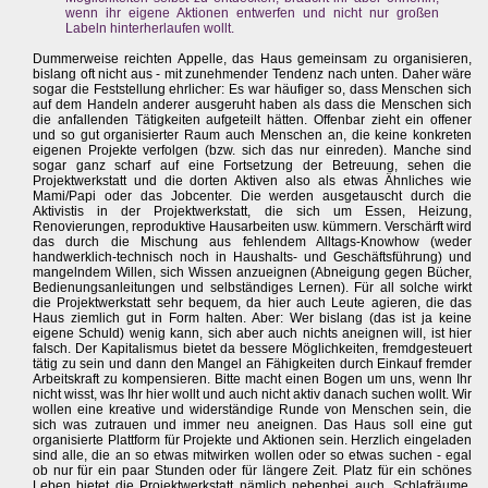
wenn ihr eigene Aktionen entwerfen und nicht nur großen
Labeln hinterherlaufen wollt.
Dummerweise reichten Appelle, das Haus gemeinsam zu organisieren,
bislang oft nicht aus - mit zunehmender Tendenz nach unten. Daher wäre
sogar die Feststellung ehrlicher: Es war häufiger so, dass Menschen sich
auf dem Handeln anderer ausgeruht haben als dass die Menschen sich
die anfallenden Tätigkeiten aufgeteilt hätten. Offenbar zieht ein offener
und so gut organisierter Raum auch Menschen an, die keine konkreten
eigenen Projekte verfolgen (bzw. sich das nur einreden). Manche sind
sogar ganz scharf auf eine Fortsetzung der Betreuung, sehen die
Projektwerkstatt und die dorten Aktiven also als etwas Ähnliches wie
Mami/Papi oder das Jobcenter. Die werden ausgetauscht durch die
Aktivistis in der Projektwerkstatt, die sich um Essen, Heizung,
Renovierungen, reproduktive Hausarbeiten usw. kümmern. Verschärft wird
das durch die Mischung aus fehlendem Alltags-Knowhow (weder
handwerklich-technisch noch in Haushalts- und Geschäftsführung) und
mangelndem Willen, sich Wissen anzueignen (Abneigung gegen Bücher,
Bedienungsanleitungen und selbständiges Lernen). Für all solche wirkt
die Projektwerkstatt sehr bequem, da hier auch Leute agieren, die das
Haus ziemlich gut in Form halten. Aber: Wer bislang (das ist ja keine
eigene Schuld) wenig kann, sich aber auch nichts aneignen will, ist hier
falsch. Der Kapitalismus bietet da bessere Möglichkeiten, fremdgesteuert
tätig zu sein und dann den Mangel an Fähigkeiten durch Einkauf fremder
Arbeitskraft zu kompensieren. Bitte macht einen Bogen um uns, wenn Ihr
nicht wisst, was Ihr hier wollt und auch nicht aktiv danach suchen wollt. Wir
wollen eine kreative und widerständige Runde von Menschen sein, die
sich was zutrauen und immer neu aneignen. Das Haus soll eine gut
organisierte Plattform für Projekte und Aktionen sein. Herzlich eingeladen
sind alle, die an so etwas mitwirken wollen oder so etwas suchen - egal
ob nur für ein paar Stunden oder für längere Zeit. Platz für ein schönes
Leben bietet die Projektwerkstatt nämlich nebenbei auch. Schlafräume,