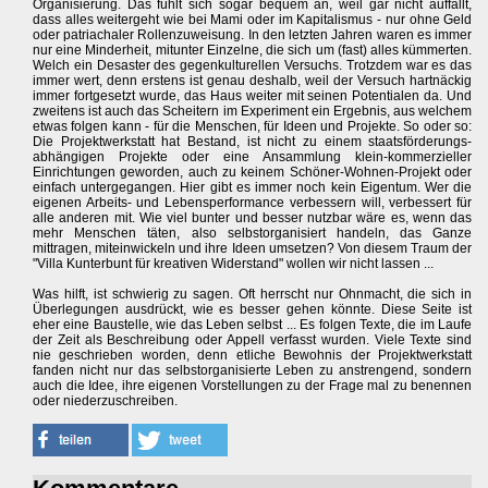
Organisierung. Das fühlt sich sogar bequem an, weil gar nicht auffällt,
dass alles weitergeht wie bei Mami oder im Kapitalismus - nur ohne Geld
oder patriachaler Rollenzuweisung. In den letzten Jahren waren es immer
nur eine Minderheit, mitunter Einzelne, die sich um (fast) alles kümmerten.
Welch ein Desaster des gegenkulturellen Versuchs. Trotzdem war es das
immer wert, denn erstens ist genau deshalb, weil der Versuch hartnäckig
immer fortgesetzt wurde, das Haus weiter mit seinen Potentialen da. Und
zweitens ist auch das Scheitern im Experiment ein Ergebnis, aus welchem
etwas folgen kann - für die Menschen, für Ideen und Projekte. So oder so:
Die Projektwerkstatt hat Bestand, ist nicht zu einem staatsförderungs-
abhängigen Projekte oder eine Ansammlung klein-kommerzieller
Einrichtungen geworden, auch zu keinem Schöner-Wohnen-Projekt oder
einfach untergegangen. Hier gibt es immer noch kein Eigentum. Wer die
eigenen Arbeits- und Lebensperformance verbessern will, verbessert für
alle anderen mit. Wie viel bunter und besser nutzbar wäre es, wenn das
mehr Menschen täten, also selbstorganisiert handeln, das Ganze
mittragen, miteinwickeln und ihre Ideen umsetzen? Von diesem Traum der
"Villa Kunterbunt für kreativen Widerstand" wollen wir nicht lassen ...
Was hilft, ist schwierig zu sagen. Oft herrscht nur Ohnmacht, die sich in
Überlegungen ausdrückt, wie es besser gehen könnte. Diese Seite ist
eher eine Baustelle, wie das Leben selbst ... Es folgen Texte, die im Laufe
der Zeit als Beschreibung oder Appell verfasst wurden. Viele Texte sind
nie geschrieben worden, denn etliche Bewohnis der Projektwerkstatt
fanden nicht nur das selbstorganisierte Leben zu anstrengend, sondern
auch die Idee, ihre eigenen Vorstellungen zu der Frage mal zu benennen
oder niederzuschreiben.