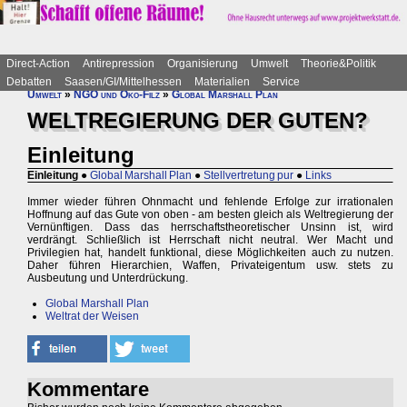
Direct-Action
Antirepression
Organisierung
Umwelt
Theorie&Politik
Debatten
Saasen/GI/Mittelhessen
Materialien
Service
Umwelt
»
NGO und Öko-Filz
»
Global Marshall Plan
WELTREGIERUNG DER GUTEN?
Einleitung
Einleitung
●
Global Marshall Plan
●
Stellvertretung pur
●
Links
Immer wieder führen Ohnmacht und fehlende Erfolge zur irrationalen
Hoffnung auf das Gute von oben - am besten gleich als Weltregierung der
Vernünftigen. Dass das herrschaftstheoretischer Unsinn ist, wird
verdrängt. Schließlich ist Herrschaft nicht neutral. Wer Macht und
Privilegien hat, handelt funktional, diese Möglichkeiten auch zu nutzen.
Daher führen Hierarchien, Waffen, Privateigentum usw. stets zu
Ausbeutung und Unterdrückung.
Global Marshall Plan
Weltrat der Weisen
Kommentare