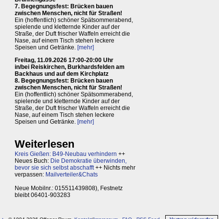
7. Begegnungsfest: Brücken bauen
zwischen Menschen, nicht für Straßen!
Ein (hoffentlich) schöner Spätsommerabend,
spielende und kletternde Kinder auf der
Straße, der Duft frischer Waffeln erreicht die
Nase, auf einem Tisch stehen leckere
Speisen und Getränke.
[mehr]
Freitag, 11.09.2026 17:00-20:00 Uhr
in/bei Reiskirchen, Burkhardsfelden am
Backhaus und auf dem Kirchplatz
8. Begegnungsfest: Brücken bauen
zwischen Menschen, nicht für Straßen!
Ein (hoffentlich) schöner Spätsommerabend,
spielende und kletternde Kinder auf der
Straße, der Duft frischer Waffeln erreicht die
Nase, auf einem Tisch stehen leckere
Speisen und Getränke.
[mehr]
Weiterlesen
Kreis Gießen: B49-Neubau verhindern
++
Neues Buch:
Die Demokratie überwinden,
bevor sie sich selbst abschafft
++ Nichts mehr
verpassen:
Mailverteiler&Chats
Neue Mobilnr.: 015511439808), Festnetz
bleibt 06401-903283