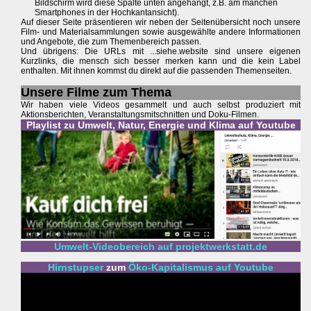
Bildschirm wird diese Spalte unten angehängt, z.B. am manchen
Smartphones in der Hochkantansicht).
Auf dieser Seite präsentieren wir neben der Seitenübersicht noch unsere
Film- und Materialsammlungen sowie ausgewählte andere Informationen
und Angebote, die zum Themenbereich passen.
Und übrigens: Die URLs mit ...siehe.website sind unsere eigenen
Kurzlinks, die mensch sich besser merken kann und die kein Label
enthalten. Mit ihnen kommst du direkt auf die passenden Themenseiten.
Unsere Filme zum Thema
Wir haben viele Videos gesammelt und auch selbst produziert mit
Aktionsberichten, Veranstaltungsmitschnitten und Doku-Filmen.
Playlist zu Umwelt, Natur, Energie und Klima auf Youtube
Umwelt-Videobereich auf projektwerkstatt.de
Hirnstupser
zum
Öko-Kapitalismus auf Youtube