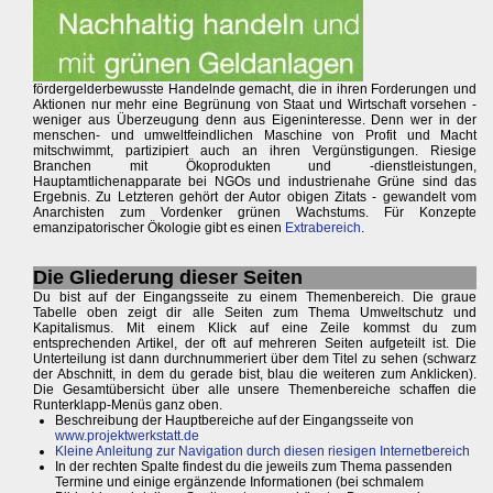
fördergelderbewusste Handelnde gemacht, die in ihren Forderungen und
Aktionen nur mehr eine Begrünung von Staat und Wirtschaft vorsehen -
weniger aus Überzeugung denn aus Eigeninteresse. Denn wer in der
menschen- und umweltfeindlichen Maschine von Profit und Macht
mitschwimmt, partizipiert auch an ihren Vergünstigungen. Riesige
Branchen mit Ökoprodukten und -dienstleistungen,
Hauptamtlichenapparate bei NGOs und industrienahe Grüne sind das
Ergebnis. Zu Letzteren gehört der Autor obigen Zitats - gewandelt vom
Anarchisten zum Vordenker grünen Wachstums. Für Konzepte
emanzipatorischer Ökologie gibt es einen
Extrabereich
.
Die Gliederung dieser Seiten
Du bist auf der Eingangsseite zu einem Themenbereich. Die graue
Tabelle oben zeigt dir alle Seiten zum Thema Umweltschutz und
Kapitalismus. Mit einem Klick auf eine Zeile kommst du zum
entsprechenden Artikel, der oft auf mehreren Seiten aufgeteilt ist. Die
Unterteilung ist dann durchnummeriert über dem Titel zu sehen (schwarz
der Abschnitt, in dem du gerade bist, blau die weiteren zum Anklicken).
Die Gesamtübersicht über alle unsere Themenbereiche schaffen die
Runterklapp-Menüs ganz oben.
Beschreibung der Hauptbereiche auf der Eingangsseite von
www.projektwerkstatt.de
Kleine Anleitung zur Navigation durch diesen riesigen Internetbereich
In der rechten Spalte findest du die jeweils zum Thema passenden
Termine und einige ergänzende Informationen (bei schmalem