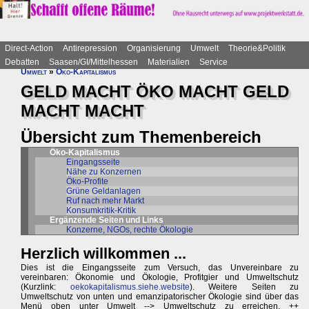
Direct-Action
Antirepression
Organisierung
Umwelt
Theorie&Politik
Debatten
Saasen/GI/Mittelhessen
Materialien
Service
Umwelt
»
Öko-Kapitalismus
GELD MACHT ÖKO MACHT GELD
MACHT MACHT
Übersicht zum Themenbereich
Öko-Kapitalismus
Eingangsseite
Nähe zu Konzernen
Öko-Profite
Grüne Geldanlagen
Ruf nach mehr Markt
Konsumkritik-Kritik
Ergänzende Seiten und Links
Konzerne, NGOs, rechte Ökologie
Herzlich willkommen ...
Dies ist die Eingangsseite zum Versuch, das Unvereinbare zu
vereinbaren: Ökonomie und Ökologie, Profitgier und Umweltschutz
(Kurzlink:
oekokapitalismus.siehe.website
). Weitere Seiten zu
Umweltschutz von unten und emanzipatorischer Ökologie sind über das
Menü oben unter Umwelt --> Umweltschutz zu erreichen. ++