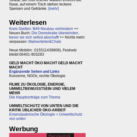
Straße, der Duft frischer Waffeln erreicht die
Nase, auf einem Tisch stehen leckere
Speisen und Getränke.
[mehr]
Weiterlesen
Kreis Gießen: B49-Neubau verhindern
++
Neues Buch:
Die Demokratie überwinden,
bevor sie sich selbst abschafft
++ Nichts mehr
verpassen:
Mailverteiler&Chats
Neue Mobilnr.: 015511439808), Festnetz
bleibt 06401-903283
GELD MACHT ÖKO MACHT GELD MACHT
MACHT
Ergänzende Seiten und Links
Konzerne, NGOs, rechte Ökologie
FILME ZU ÖKOLOGIE, ENERGIE,
UMWELTBEWUSSTSEIN UND VIELEM
MEHR
Die Hauptvorträge zum Thema
UMWELTSCHUTZ VON UNTEN UND DIE
KRITIK ÜBLICHER ÖKO-ARBEIT
Emanzipatorische Ökologie = Umweltschutz
von unten
Werbung