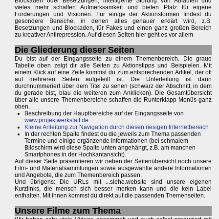
Blockaden oder Besetzungen, intelligente Störung von Abläufen und
vieles mehr schaffen Aufmerksamkeit und bieten Platz für eigene
Forderungen und Visionen. Für einige der Aktionsformen findest du
gesondere Bereiche, in denen alles genauer erklärt wird, z.B.
Besetzungen und Blockaden, für Fakes und einen ganz großen Bereich
zu kreativer Antirepression. Auf diesen Seiten hier geht es vor allem
Die Gliederung dieser Seiten
Du bist auf der Eingangsseite zu einem Themenbereich. Die graue
Tabelle oben zeigt dir alle Seiten zu Aktionstipps und Beispielen. Mit
einem Klick auf eine Zeile kommst du zum entsprechenden Artikel, der oft
auf mehreren Seiten aufgeteilt ist. Die Unterteilung ist dann
durchnummeriert über dem Titel zu sehen (schwarz der Abschnitt, in dem
du gerade bist, blau die weiteren zum Anklicken). Die Gesamtübersicht
über alle unsere Themenbereiche schaffen die Runterklapp-Menüs ganz
oben.
Beschreibung der Hauptbereiche auf der Eingangsseite von
www.projektwerkstatt.de
Kleine Anleitung zur Navigation durch diesen riesigen Internetbereich
In der rechten Spalte findest du die jeweils zum Thema passenden
Termine und einige ergänzende Informationen (bei schmalem
Bildschirm wird diese Spalte unten angehängt, z.B. am manchen
Smartphones in der Hochkantansicht).
Auf dieser Seite präsentieren wir neben der Seitenübersicht noch unsere
Film- und Materialsammlungen sowie ausgewählte andere Informationen
und Angebote, die zum Themenbereich passen.
Und übrigens: Die URLs mit ...siehe.website sind unsere eigenen
Kurzlinks, die mensch sich besser merken kann und die kein Label
enthalten. Mit ihnen kommst du direkt auf die passenden Themenseiten.
Unsere Filme zum Thema