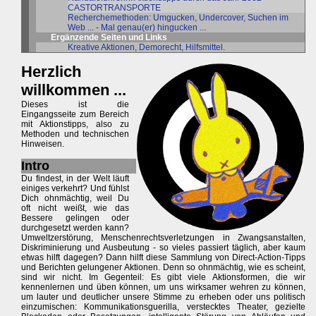
CASTORTRANSPORTE
Recherchemethoden: Umgucken, Undercover, Suchen im
Web ... - Mal genau(er) hingucken ...
Ergänzende Seiten und Links
Kreative Aktionen, Demorecht, Hilfsmittel.
Herzlich
willkommen ...
Dieses ist die
Eingangsseite zum Bereich
mit Aktionstipps, also zu
Methoden und technischen
Hinweisen.
Intro
Du findest, in der Welt läuft
einiges verkehrt? Und fühlst
Dich ohnmächtig, weil Du
oft nicht weißt, wie das
Bessere gelingen oder
durchgesetzt werden kann?
Umweltzerstörung, Menschenrechtsverletzungen in Zwangsanstalten,
Diskriminierung und Ausbeutung - so vieles passiert täglich, aber kaum
etwas hilft dagegen? Dann hilft diese Sammlung von Direct-Action-Tipps
und Berichten gelungener Aktionen. Denn so ohnmächtig, wie es scheint,
sind wir nicht. Im Gegenteil: Es gibt viele Aktionsformen, die wir
kennenlernen und üben können, um uns wirksamer wehren zu können,
um lauter und deutlicher unsere Stimme zu erheben oder uns politisch
einzumischen: Kommunikationsguerilla, verstecktes Theater, gezielte