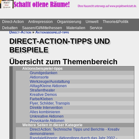
Direct-Action
Antirepression
Organisierung
Umwelt
Theorie&Politik
Debatten
Saasen/GI/Mittelhessen
Materialien
Service
Direct-Action
»
Aktionsbeispiele/-tipps
DIRECT-ACTION-TIPPS UND
BEISPIELE
Übersicht zum Themenbereich
Aktionsbeispiele/-tipps
Grundgedanken
Aktionsorte
Werkzeuge/Ausstattung
Alltag/Kleine Aktionen
Straßentheater
Kreative Demos
Farbe/Kleben
Flyer, Schilder, Transpis
Direkte Intervention
Alles kombinieren
Unkreative Aktionen
Provokante Aktionen
Weitere Seiten in dieser Kategorie
Direct Action: Technische Tipps und Berichte - Kreativ
demonstrieren
Randaleführerin: Aktionstipps durch das Jahr 2002 -