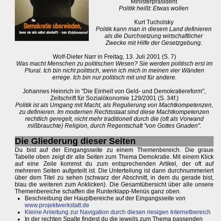
Ministerpräsident
Politik heißt: Etwas wollen
Kurt Tucholsky
Politik kann man in diesem Land definieren
als die Durchsetzung wirtschaftlicher
Zwecke mit Hilfe der Gesetzgebung.
Wolf-Dieter Narr in Freitag, 13. Juli 2001 (S. 7)
Was macht Menschen zu politischen Wesen? Sie werden politisch erst im
Plural. Ich bin nicht politisch, wenn ich mich in meinen vier Wänden
errege. Ich bin nur politisch mit und für andere.
Johannes Heinrich in "Die Einheit von Geld- und Demokratiereform",
Zeitschrift für Sozialökonomie 129/2001 (S. 34f.)
Politik ist als Umgang mit Macht, als Regulierung von Machtkompetenzen,
zu definieren. Im modernen Rechtsstaat sind diese Machtkompetenzen
rechtlich geregelt, nicht mehr traditionell durch die (oft als Vorwand
mißbrauchte) Religion, durch Regentschaft "von Gottes Gnaden".
Die Gliederung dieser Seiten
Du bist auf der Eingangsseite zu einem Themenbereich. Die graue
Tabelle oben zeigt dir alle Seiten zum Thema Demokratie. Mit einem Klick
auf eine Zeile kommst du zum entsprechenden Artikel, der oft auf
mehreren Seiten aufgeteilt ist. Die Unterteilung ist dann durchnummeriert
über dem Titel zu sehen (schwarz der Abschnitt, in dem du gerade bist,
blau die weiteren zum Anklicken). Die Gesamtübersicht über alle unsere
Themenbereiche schaffen die Runterklapp-Menüs ganz oben.
Beschreibung der Hauptbereiche auf der Eingangsseite von
www.projektwerkstatt.de
Kleine Anleitung zur Navigation durch diesen riesigen Internetbereich
In der rechten Spalte findest du die jeweils zum Thema passenden