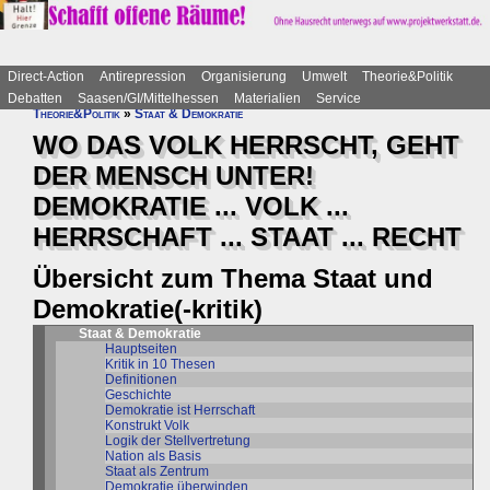
Direct-Action
Antirepression
Organisierung
Umwelt
Theorie&Politik
Debatten
Saasen/GI/Mittelhessen
Materialien
Service
Theorie&Politik
»
Staat & Demokratie
WO DAS VOLK HERRSCHT, GEHT
DER MENSCH UNTER!
DEMOKRATIE ... VOLK ...
HERRSCHAFT ... STAAT ... RECHT
Übersicht zum Thema Staat und
Demokratie(-kritik)
Staat & Demokratie
Hauptseiten
Kritik in 10 Thesen
Definitionen
Geschichte
Demokratie ist Herrschaft
Konstrukt Volk
Logik der Stellvertretung
Nation als Basis
Staat als Zentrum
Demokratie überwinden