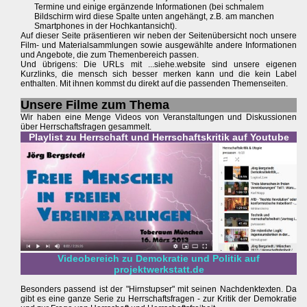
Termine und einige ergänzende Informationen (bei schmalem
Bildschirm wird diese Spalte unten angehängt, z.B. am manchen
Smartphones in der Hochkantansicht).
Auf dieser Seite präsentieren wir neben der Seitenübersicht noch unsere
Film- und Materialsammlungen sowie ausgewählte andere Informationen
und Angebote, die zum Themenbereich passen.
Und übrigens: Die URLs mit ...siehe.website sind unsere eigenen
Kurzlinks, die mensch sich besser merken kann und die kein Label
enthalten. Mit ihnen kommst du direkt auf die passenden Themenseiten.
Unsere Filme zum Thema
Wir haben eine Menge Videos von Veranstaltungen und Diskussionen
über Herrschaftsfragen gesammelt.
Playlist zu Herrschaft und Herrschaftskritik auf Youtube
Videobereich zu Demokratie und Politik auf
projektwerkstatt.de
Besonders passend ist der "Hirnstupser" mit seinen Nachdenktexten. Da
gibt es eine ganze Serie zu Herrschaftsfragen - zur Kritik der Demokratie