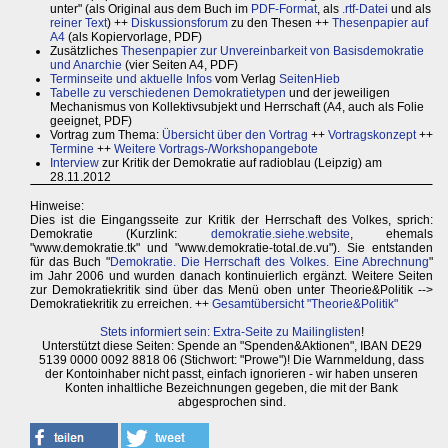
unter" (als Original aus dem Buch im
PDF-Format
, als
.rtf-Datei
und als
reiner Text
) ++
Diskussionsforum
zu den Thesen ++
Thesenpapier auf
A4
(als Kopiervorlage, PDF)
Zusätzliches
Thesenpapier zur Unvereinbarkeit von Basisdemokratie
und Anarchie
(vier Seiten A4, PDF)
Terminseite und aktuelle Infos
vom Verlag
SeitenHieb
Tabelle zu verschiedenen Demokratietypen
und der jeweiligen
Mechanismus von Kollektivsubjekt und Herrschaft (A4, auch als Folie
geeignet, PDF)
Vortrag zum Thema:
Übersicht über den Vortrag
++
Vortragskonzept
++
Termine
++
Weitere Vortrags-/Workshopangebote
Interview
zur Kritik der Demokratie auf radioblau (Leipzig) am
28.11.2012
Hinweise:
Dies ist die Eingangsseite zur Kritik der Herrschaft des Volkes, sprich:
Demokratie (Kurzlink:
demokratie.siehe.website
, ehemals
"www.demokratie.tk" und "www.demokratie-total.de.vu"). Sie entstanden
für das Buch "
Demokratie. Die Herrschaft des Volkes. Eine Abrechnung
"
im Jahr 2006 und wurden danach kontinuierlich ergänzt. Weitere Seiten
zur Demokratiekritik sind über das Menü oben unter Theorie&Politik -->
Demokratiekritik zu erreichen. ++
Gesamtübersicht "Theorie&Politik"
Stets informiert sein: Extra-Seite zu Mailinglisten
!
Unterstützt diese Seiten: Spende an "Spenden&Aktionen", IBAN DE29
5139 0000 0092 8818 06 (Stichwort: "Prowe")! Die Warnmeldung, dass
der Kontoinhaber nicht passt, einfach ignorieren - wir haben unseren
Konten inhaltliche Bezeichnungen gegeben, die mit der Bank
abgesprochen sind.