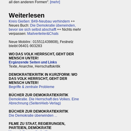
all den anderen Formen".
[mehr]
Weiterlesen
Kreis Gießen: B49-Neubau verhindern
++
Neues Buch:
Die Demokratie überwinden,
bevor sie sich selbst abschafft
++ Nichts mehr
verpassen:
Mailverteiler&Chats
Neue Mobilnr.: 015511439808), Festnetz
bleibt 06401-903283
WO DAS VOLK HERRSCHT, GEHT DER
MENSCH UNTER!
Ergänzende Seiten und Links
Texte, Anarchie, Herrschaftskritik
DEMOKRATIEKRITIK IN KURZFORM: WO
DAS VOLK HERRSCHT, GEHT DER
MENSCH UNTER!
Begriffe & zentrale Probleme
BÜCHER ZUR DEMOKRATIEKRITIK
Demokratie. Die Herrschaft des Volkes. Eine
Abrechnung (SeitenHieb-Verlag)
BÜCHER ZUR DEMOKRATIEKRITIK
Die Demokratie überwinden ...
FILME ZU STAAT, REGIERUNGEN,
PARTEIEN, DEMOKRATIE