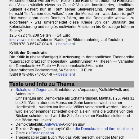
Mit seinem Buch will der Autor Keile in die Harmonie treiben: Ist Herrschaft
des Volkes wirklich etwas so Gutes? Volk als konstruiertes, identitäres
Subjekt existiert nur in Form seiner Stellvertretung. Wenn die dann
herrscht "im Namen des Volkes" über die Menschen - was daran ist gut?
Und wenn dann noch Bomben fallen, um die Demokratie weltweit zu
exportieren - was unterscheidet diese Kriege von der Brutalität der
Kolonialisierung und religiös motivierter Missionen bis Kreuzzüge früherer
Zeiten?
12,5 x 22 cm, 208 Seiten ++ 14 Euro
Interview
mit dem Autor im Radio (mit Bildern unterlegt auf Youtube)
ISBN 978-3-86747-004-9 ++
bestellen
!
Kritik der Demokratie
Die Kritik in (thesenförmiger) Kurzfassung in der handlichen Theoriereihe
"quadratisch.praktisch.theoriestark. Einführungen ++ Thesen ++ Varianten
der Demokratie ++ Zitate ++ Basisdemokratie&Anarchie
Quadratisches Pocketformat, 64 Seiten ++ 3 Euro
ISBN 978-3-86747-004-9 ++
bestellen
!
Texte und Info zu Thema
Schafe und Ziegen
als Sinnbilder von Anpassung/Kollektiv/Volk und
Autonomie
Christentum und Demokratie als Schafherdigkeit. Matthäus 25, Vers 31
bis 35: "Wenn aber des Menschen Sohn kommen wird in seiner
Herrlichkeit ... werden vor ihm alle Völker versammelt werden. Und er
wird sie voneinander scheiden gleich als ein Hirte die Schafe von den
Böcken scheidet, und wird die Schafe zu seiner Rechten stellen und
die Böcke zur Linken".
Demokratiekritik,
Anti-Wahl
-Aktionen usw.
Text der Gruppe "jimmi boyle" über
die Demokratie und ihre Idealisten
Zitate zu
Emanzipation
Thesenpapier zum Buch "Wo das Volk herrscht, geht der Mensch