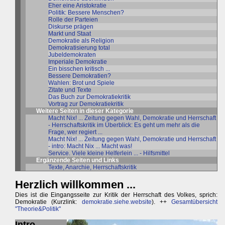
Eher eine Aristokratie
Politik: Bessere Menschen?
Rolle der Parteien
Diskurse prägen
Markt und Staat
Demokratie als Religion
Demokratisierung total
Jubeldemokraten
Imperiale Demokratie
Ein bisschen kritisch ...
Bessere Demokratien?
Wahlen: Brot und Spiele
Zitate und Texte
Das Buch zur Demokratiekritik
Vortrag zur Demokratiekritik
Weitere Seiten in dieser Kategorie
Macht Nix! ... Zeitung gegen Wahl, Demokratie und Herrschaft
- Herrschaftskritik im Überblick: Es geht um mehr als die
Frage, wer regiert ...
Macht Nix! ... Zeitung gegen Wahl, Demokratie und Herrschaft
- intro: Macht Nix ... Macht was!
Service. Viele kleine Helferlein ... - Hilfsmittel
Ergänzende Seiten und Links
Texte, Anarchie, Herrschaftskritik
Herzlich willkommen ...
Dies ist die Eingangsseite zur Kritik der Herrschaft des Volkes, sprich:
Demokratie (Kurzlink:
demokratie.siehe.website
). ++
Gesamtübersicht
"Theorie&Politik"
Intro