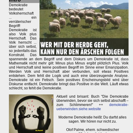
Demokratie
bedeutet
Volksherrschaft
... ein
verräterischer
Begriff!
Demokratie ist
also Volk plus
Herrschaft. Das
Volk herrscht ...
über sich selbst,
so jedenfalls das
Konstrukt. Das
spannende an dem Begriff und dem Diskurs um Demokratie ist, dass
Mathematik nicht mehr gilt: Minus plus Minus ergibt plötzlich Plus. Volk
und Herrschaft sind keine positiven Begriff im Sinne einer Emanzipation.
Werden Volk und Herrschaft aber verbunden, soll etwas Positives
entstehen. Dem fehlt die Logik und auch eine überzeugende Analyse.
Demokratie ist ein Fetisch. Sein positives Erscheinungsbild wird über
Diskurse entfacht. Demokratie bringt das Positive in die Welt. Läuft etwas
schlecht, so fehlt die Demokratie.
Aktuell und brisant: Buch "Die Demokratie
überwinden, bevor sie sich selbst abschafft –
zum Schlimmeren!" ++
demokratie-
ueberwinden.siehe.website
Moderne Demokratie heißt: Du darfst alles
sagen. Wir hören nur nicht zu.
Olof Palme, ehem. schwedischer