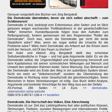
Genauer vorgestellt drei Bücher von Jörg Bergstedt
Die Demokratie überwinden, bevor sie sich selbst abschafft – zum
Schlimmeren!
Demokratie in Not, bedrängt vom Extremismus aller Seiten und im Stich
gelassen wegen wachsender Politikabstinenz in der gesellschaftlichen
"Mitte". Immerhin: Hunderttausende folgen brav den Aufrufen zum
Rettungseinsatz, fordern gemeinsam mit den Regierenden "Rettet die
Demokratie". Doch was, wenn die Demokratie gar nicht die beste
Staatsform wäre? Was, wenn sie sogar selbst die Ursache für die
Probleme wäre? Wäre mehr Demokratie als Antwort auf die Krisen dann
nicht der Versuch, mit Öl das Feuer zu löschen?
Der Autor und Aktivist Jörg Bergstedt stellt das scheinbar
Selbstverständliche in Frage − und hat gute Argumente dafür. Es sei die
Demokratie selbst, die Ungerechtigkeit und Ausgrenzung hervorruft und
dem Kapitalismus mit seinen schrecklichen Wirkungen auf Mensch und
Umwelt den optimalen Rahmen bietet. Seine Warnung: Das Beharren auf
der Demokratie wird am Ende den Weg in ein autoritäres System ebnen.
Nicht ein mehr an "Volksherrschaft", sondern die Überwindung der
Demokratie in Richtung einer Gesellschaft der gleichberechtigten, freien
Menschen in freien Vereinbarungen ist nötig. Das Buch liefert Analyse,
Argumente und konkrete Vorschläge für den Weg raus aus der Gefahr.
A5-Format, 280 Seiten ++ 14 Euro ++
demokratie-
ueberwinden.siehe.website
ISBN 978-3-86747-108-4 ++
bestellen
Demokratie. Die Herrschaft des Volkes. Eine Abrechnung
Demokratie ist zur Zeit das Lieblingsthema fast aller politischen Klassen,
Strömungen, Parteien, sozialen Bewegungen und internationaler Politik.