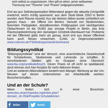
sich selbst zu organisieren. Hier gilt es eben, jener seltsamen
Trennung von "Theorie" und "Praxis" entgegenzutreten.
Erst wo aus Selbstorganisation Widerstand gegen die aktuelle (Uni)politik
erwächst, wird's richtig spannend: aus dem Studi-Streik 2003 in Berlin
wurden zwei Räume besetzt. Aus der kleinen Aktion wurde schließlich ein
ganzes Haus - die Offene Uni Berlins. Genutzt von Studierenden,
feiernden Partygästen, debattierenden Politgruppen und nächtigenden
Obdachlosen ist die OUBS das einzige Projekt in Berlin, das trotz
Räumungsbedrohung den damaligen Unistreik überdauert hat. Probleme
mit der Offenheit gibts mehr als genug, doch erst aus dieser Offenheit
kann auch Neues erwachsen. (Links zu Gegenuniprojekten:
www.coforum.de/?SelbstorganisierteSeminare
)
Bildungssyndikat
"Bildungssyndikate" sind der Versuch, eine anarchistische Gewerkschaft
für SchülerInnen, Studierende und Lehrende zu schaffen. In
verschiedenen Städten gibt es Gruppen (eine Übersicht:
www.fau.org/syndikate/bsy2/).
Deren Praxis ist oft nicht so spektakulär,
doch können sich hier Ansätze für mehr Aktionen finden.
Und an weiteren Aktionsfeldern besteht kein Mangel: Werbung an der Uni,
Messen auf denen Unternehmen um Arbeitskräfte werben,
Burschenschaften...
Und an der Schule?
Ideen finden sich in einer Broschüre:
www.deu.anarchopedia.org/index.php?
domain_id=35&/Projekte:Schulaktionen