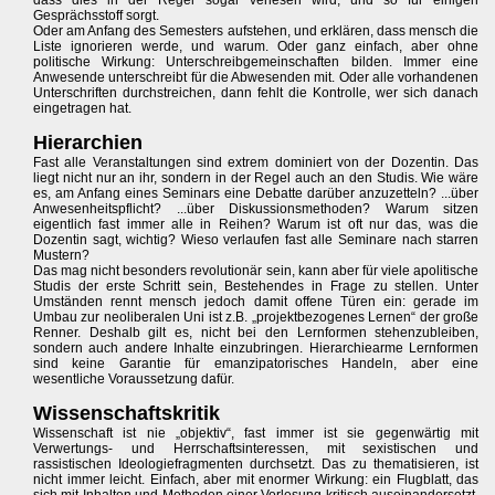
dass dies in der Regel sogar verlesen wird, und so für einigen
Gesprächsstoff sorgt.
Oder am Anfang des Semesters aufstehen, und erklären, dass mensch die
Liste ignorieren werde, und warum. Oder ganz einfach, aber ohne
politische Wirkung: Unterschreibgemeinschaften bilden. Immer eine
Anwesende unterschreibt für die Abwesenden mit. Oder alle vorhandenen
Unterschriften durchstreichen, dann fehlt die Kontrolle, wer sich danach
eingetragen hat.
Hierarchien
Fast alle Veranstaltungen sind extrem dominiert von der Dozentin. Das
liegt nicht nur an ihr, sondern in der Regel auch an den Studis. Wie wäre
es, am Anfang eines Seminars eine Debatte darüber anzuzetteln? ...über
Anwesenheitspflicht? ...über Diskussionsmethoden? Warum sitzen
eigentlich fast immer alle in Reihen? Warum ist oft nur das, was die
Dozentin sagt, wichtig? Wieso verlaufen fast alle Seminare nach starren
Mustern?
Das mag nicht besonders revolutionär sein, kann aber für viele apolitische
Studis der erste Schritt sein, Bestehendes in Frage zu stellen. Unter
Umständen rennt mensch jedoch damit offene Türen ein: gerade im
Umbau zur neoliberalen Uni ist z.B. „projektbezogenes Lernen“ der große
Renner. Deshalb gilt es, nicht bei den Lernformen stehenzubleiben,
sondern auch andere Inhalte einzubringen. Hierarchiearme Lernformen
sind keine Garantie für emanzipatorisches Handeln, aber eine
wesentliche Voraussetzung dafür.
Wissenschaftskritik
Wissenschaft ist nie „objektiv“, fast immer ist sie gegenwärtig mit
Verwertungs- und Herrschaftsinteressen, mit sexistischen und
rassistischen Ideologiefragmenten durchsetzt. Das zu thematisieren, ist
nicht immer leicht. Einfach, aber mit enormer Wirkung: ein Flugblatt, das