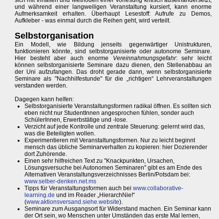
sich mit Inhalten und Methoden einer Vorlesung kritisch auseinandersetzt,
und während einer langweiligen Veranstaltung kursiert, kann enorme
Aufmerksamkeit erhalten. Überhaupt Lesestoff: Aufrufe zu Demos,
Aufkleber - was einmal durch die Reihen geht, wird verteilt.
Selbstorganisation
Ein Modell, wie Bildung jenseits gegenwärtiger Unistrukturen,
funktionieren könnte, sind selbstorganisierte oder autonome Seminare.
Hier besteht aber auch enorme
Vereinnahmungsgefahr
: sehr leicht
können selbstorganisierte Seminare dazu dienen, den Stellenabbau an
der Uni aufzufangen. Das droht gerade dann, wenn selbstorganisierte
Seminare als "Nachhilfestunde" für die „richtigen“ Lehrveranstaltungen
verstanden werden.
Dagegen kann helfen:
Selbstorganisierte Veranstaltungsformen radikal öffnen. Es sollten sich
eben nicht nur StudentInnen angesprochen fühlen, sonder auch
SchülerInnen, Erwerbstätige und -lose.
Verzicht auf jede Kontrolle und zentrale Steuerung: gelernt wird das,
was die Beteiligten wollen.
Experimentieren mit Veranstaltungsformen. Nur zu leicht beginnt
mensch das übliche Seminarverhalten zu kopieren: hier Dozierender
dort Zuhörende.
Einen sehr hilfreichen Text zu "Knackpunkten, Ursachen,
Lösungsversuche bei Autonomen Seminaren" gibt es am Ende des
Alternativen Veranstaltungsverzeichnisses Berlin/Potsdam bei:
www.selber-denken.net.ms
Tipps für Veranstaltungsformen auch bei
www.collaborative-
learning.de
und im Reader „HierarchNie!“
(
www.aktionsversand.siehe.website
).
Seminare zum Ausgangsort für Widerstand machen. Ein Seminar kann
der Ort sein, wo Menschen unter Umständen das erste Mal lernen,