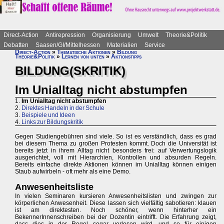
Direct-Action
Antirepression
Organisierung
Umwelt
Theorie&Politik
Debatten
Saasen/GI/Mittelhessen
Materialien
Service
Direct-Action
»
Thematische Aktionen
»
Bildung
Theorie&Politik
»
Lernen von unten
»
Aktionstipps
BILDUNG(SKRITIK)
Im Unialltag nicht abstumpfen
1.
Im Unialltag nicht abstumpfen
2.
Direktes Handeln in der Schule
3.
Beispiele und Ideen
4.
Links zur Bildungskritik
Gegen Studiengebühren sind viele. So ist es verständlich, dass es grad
bei diesem Thema zu großen Protesten kommt. Doch die Universität ist
bereits jetzt in ihrem Alltag nicht besonders frei: auf Verwertungslogik
ausgerichtet, voll mit Hierarchien, Kontrollen und absurden Regeln.
Bereits einfache direkte Aktionen können im Unialltag können einigen
Staub aufwirbeln - oft mehr als eine Demo.
Anwesenheitsliste
In vielen Seminaren kursieren Anwesenheitslisten und zwingen zur
körperlichen Anwesenheit. Diese lassen sich vielfältig sabotieren: klauen
ist am direktesten. Noch schöner, wenn hinterher ein
BekennerInnenschreiben bei der Dozentin eintrifft. Die Erfahrung zeigt,