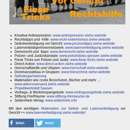
Kreative Antirepression:
www.antirepression.siehe.website
Rechtstipps und -hilfe:
www.recht-extremismus.siehe.website
Selbstverteidigung vor Gericht:
www.prozesstipps.siehe.website
LaienverteidigerInnennetzwerk:
www.laienverteidigung.siehe.website
Demorecht und -tipps:
www.demorecht.siehe.website
Polizei- und Justizskandale:
www.polizeidoku-giessen.siehe.website
Fiese Tricks von Polizei und Justiz:
www.fiese-tricks.siehe.website
Direct-Action:
www.direct-action.siehe.website
Herrschaftskritik und Utopien:
www.herrschaft.siehe.website
Dominanzabbau in Gruppen:
www.hierarchnie.siehe.website
Selbstorganisierung
Materialien wie coole Broschüren, Bücher und mehr ...:
www.aktionsversand.siehe.website
Projektwerkstatt Saasen
Vortrags- & Workshopangebote:
www.vortragsangebote.siehe.website
Stiftung FreiRäume:
www.stiftung-freiraeume.de
SeitenHieb-Verlag:
www.seitenhieb.info
Mit den wichtigen
Materialien zur Selbst- und Laienverteidigung
vor
Gericht ++
www.laienverteidigung.siehe.website
!