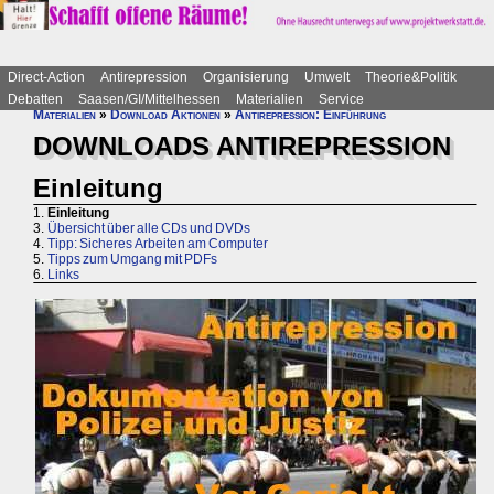
Direct-Action
Antirepression
Organisierung
Umwelt
Theorie&Politik
Debatten
Saasen/GI/Mittelhessen
Materialien
Service
Materialien
»
Download Aktionen
»
Antirepression: Einführung
DOWNLOADS ANTIREPRESSION
Einleitung
1.
Einleitung
3.
Übersicht über alle CDs und DVDs
4.
Tipp: Sicheres Arbeiten am Computer
5.
Tipps zum Umgang mit PDFs
6.
Links