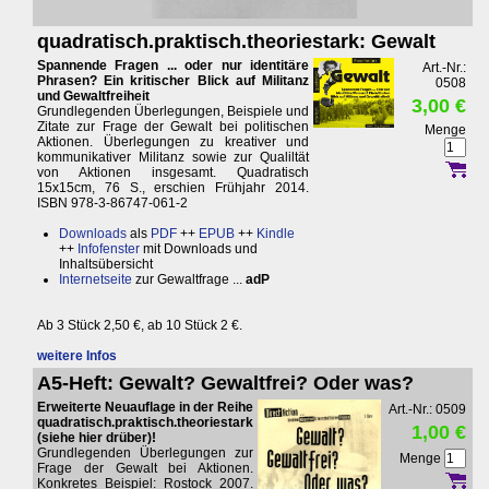
quadratisch.praktisch.theoriestark: Gewalt
Spannende Fragen ... oder nur identitäre
Art.-Nr.:
Phrasen? Ein kritischer Blick auf Militanz
0508
und Gewaltfreiheit
3,00 €
Grundlegenden Überlegungen, Beispiele und
Zitate zur Frage der Gewalt bei politischen
Menge
Aktionen. Überlegungen zu kreativer und
kommunikativer Militanz sowie zur Qualiltät
von Aktionen insgesamt. Quadratisch
15x15cm, 76 S., erschien Frühjahr 2014.
ISBN 978-3-86747-061-2
Downloads
als
PDF
++
EPUB
++
Kindle
++
Infofenster
mit Downloads und
Inhaltsübersicht
Internetseite
zur Gewaltfrage ...
adP
Ab 3 Stück 2,50 €, ab 10 Stück 2 €.
weitere Infos
A5-Heft: Gewalt? Gewaltfrei? Oder was?
Erweiterte Neuauflage in der Reihe
Art.-Nr.: 0509
quadratisch.praktisch.theoriestark
1,00 €
(siehe hier drüber)!
Grundlegenden Überlegungen zur
Menge
Frage der Gewalt bei Aktionen.
Konkretes Beispiel: Rostock 2007.