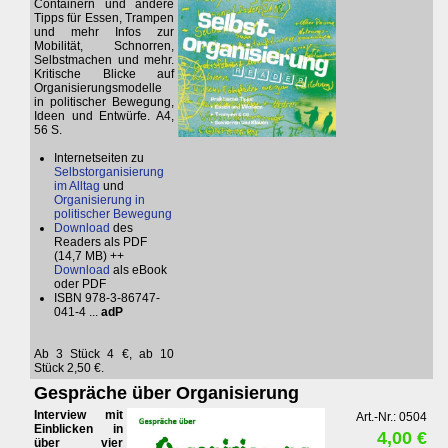
Containern und andere
Tipps für Essen, Trampen
und mehr Infos zur
Mobilität, Schnorren,
Selbstmachen und mehr.
Kritische Blicke auf
Organisierungsmodelle
in politischer Bewegung,
Ideen und Entwürfe. A4,
56 S.
Internetseiten zu
Selbstorganisierung
im Alltag
und
Organisierung in
politischer Bewegung
Download
des
Readers als PDF
(14,7 MB) ++
Download
als eBook
oder PDF
ISBN 978-3-86747-
041-4 ...
adP
Ab 3 Stück 4 €, ab 10
Stück 2,50 €.
Gespräche über Organisierung
Interview mit
Art.-Nr.: 0504
Einblicken in
4,00 €
über vier