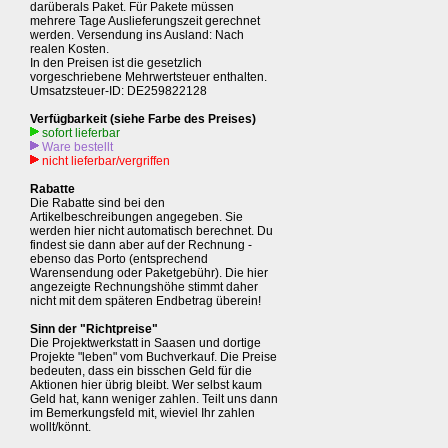
darüberals Paket. Für Pakete müssen
mehrere Tage Auslieferungszeit gerechnet
werden. Versendung ins Ausland: Nach
realen Kosten.
In den Preisen ist die gesetzlich
vorgeschriebene Mehrwertsteuer enthalten.
Umsatzsteuer-ID: DE259822128
Verfügbarkeit (siehe Farbe des Preises)
sofort lieferbar
Ware bestellt
nicht lieferbar/vergriffen
Rabatte
Die Rabatte sind bei den
Artikelbeschreibungen angegeben. Sie
werden hier nicht automatisch berechnet. Du
findest sie dann aber auf der Rechnung -
ebenso das Porto (entsprechend
Warensendung oder Paketgebühr). Die hier
angezeigte Rechnungshöhe stimmt daher
nicht mit dem späteren Endbetrag überein!
Sinn der "Richtpreise"
Die Projektwerkstatt in Saasen und dortige
Projekte "leben" vom Buchverkauf. Die Preise
bedeuten, dass ein bisschen Geld für die
Aktionen hier übrig bleibt. Wer selbst kaum
Geld hat, kann weniger zahlen. Teilt uns dann
im Bemerkungsfeld mit, wieviel Ihr zahlen
wollt/könnt.