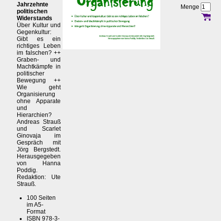
Jahrzehnte
Menge
politischen
Widerstands
Über Kultur und
Gegenkultur:
Gibt es ein
richtiges Leben
im falschen? ++
Graben- und
Machtkämpfe in
politischer
Bewegung ++
Wie geht
Organisierung
ohne Apparate
und
Hierarchien?
Andreas Strauß
und Scarlet
Ginovaja im
Gespräch mit
Jörg Bergstedt.
Herausgegeben
von Hanna
Poddig.
Redaktion: Ute
Strauß.
100 Seiten
im A5-
Format
ISBN 978-3-