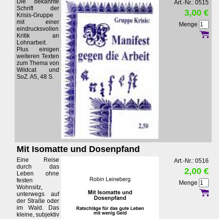
Die bekannte
Art.-Nr.: 0515
Schrift der
3,00 €
Krisis-Gruppe
mit einer
Menge
eindrucksvollen
Kritik an
Lohnarbeit.
Plus einigen
weiteren Texten
zum Thema von
Wildcat und
SoZ. A5, 48 S.
Mit Isomatte und Dosenpfand
Eine Reise
Art.-Nr.: 0516
durch das
2,00 €
Leben ohne
festen
Menge
Wohnsitz,
unterwegs auf
der Straße oder
im Wald. Das
kleine, subjektiv