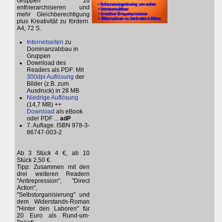
Gruppen zu
enthierarchisieren und
mehr Gleichberechtigung
plus Kreativität zu fördern.
A4, 72 S.
Internetseiten
zu
Dominanzabbau in
Gruppen
Download des
Readers als PDF: Mit
300dpi Auflösung
der
Bilder (z.B. zum
Ausdruck) in 28 MB
Niedrige Auflösung
(14,7 MB) ++
Download
als eBook
oder PDF ...
adP
7. Auflage. ISBN 978-3-
86747-003-2
Ab 3 Stück 4 €, ab 10
Stück 2,50 €.
Tipp: Zusammen mit den
drei weiteren Readern
"Antirepression", "Direct
Action",
"Selbstorganisierung" und
dem Widerstands-Roman
"Hinter den Laboren" für
20 Euro als Rund-um-