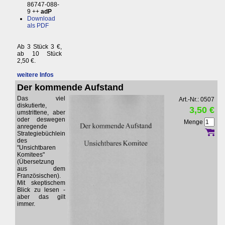
86747-088-
9 ++
adP
Download
als PDF
Ab 3 Stück 3 €,
ab 10 Stück
2,50 €.
weitere Infos
Der kommende Aufstand
Das viel
Art.-Nr.: 0507
diskutierte,
3,50 €
umstrittene, aber
oder deswegen
Menge
anregende
Strategiebüchlein
des
"Unsichtbaren
Komitees"
(Übersetzung
aus dem
Französischen).
Mit skeptischem
Blick zu lesen -
aber das gilt
immer.