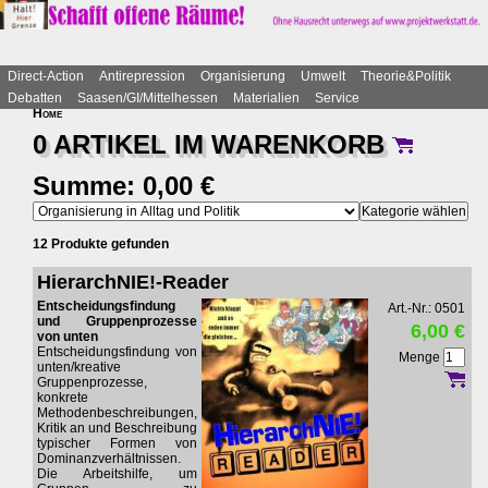
Direct-Action
Antirepression
Organisierung
Umwelt
Theorie&Politik
Debatten
Saasen/GI/Mittelhessen
Materialien
Service
Home
0 ARTIKEL IM
WARENKORB
Summe: 0,00 €
12 Produkte gefunden
HierarchNIE!-Reader
Entscheidungsfindung
Art.-Nr.: 0501
und Gruppenprozesse
6,00 €
von unten
Entscheidungsfindung von
Menge
unten/kreative
Gruppenprozesse,
konkrete
Methodenbeschreibungen,
Kritik an und Beschreibung
typischer Formen von
Dominanzverhältnissen.
Die Arbeitshilfe, um