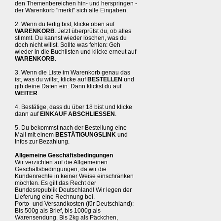
den Themenbereichen hin- und herspringen -
der Warenkorb "merkt" sich alle Eingaben.
2. Wenn du fertig bist, klicke oben auf
WARENKORB
. Jetzt überprüfst du, ob alles
stimmt. Du kannst wieder löschen, was du
doch nicht willst. Sollte was fehlen: Geh
wieder in die Buchlisten und klicke erneut auf
WARENKORB
.
3. Wenn die Liste im Warenkorb genau das
ist, was du willst, klicke auf
BESTELLEN
und
gib deine Daten ein. Dann klickst du auf
WEITER
.
4. Bestätige, dass du über 18 bist und klicke
dann auf
EINKAUF ABSCHLIESSEN
.
5. Du bekommst nach der Bestellung eine
Mail mit einem
BESTÄTIGUNGSLINK
und
Infos zur Bezahlung.
Allgemeine Geschäftsbedingungen
Wir verzichten auf die Allgemeinen
Geschäftsbedingungen, da wir die
Kundenrechte in keiner Weise einschränken
möchten. Es gilt das Recht der
Bundesrepublik Deutschland! Wir legen der
Lieferung eine Rechnung bei.
Porto- und Versandkosten (für Deutschland):
Bis 500g als Brief, bis 1000g als
Warensendung. Bis 2kg als Päckchen,