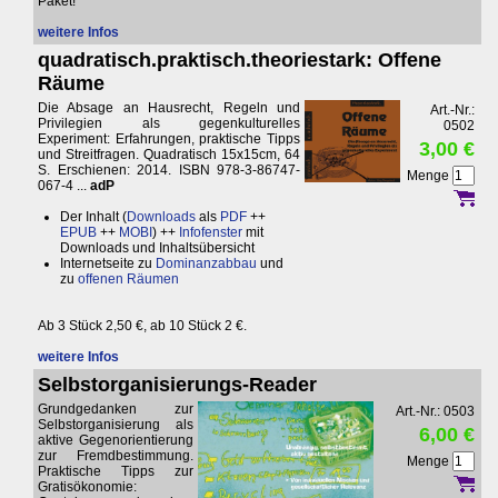
Paket!
weitere Infos
quadratisch.praktisch.theoriestark: Offene
Räume
Die Absage an Hausrecht, Regeln und
Art.-Nr.:
Privilegien als gegenkulturelles
0502
Experiment: Erfahrungen, praktische Tipps
3,00 €
und Streitfragen. Quadratisch 15x15cm, 64
S. Erschienen: 2014. ISBN 978-3-86747-
Menge
067-4 ...
adP
Der Inhalt (
Downloads
als
PDF
++
EPUB
++
MOBI
) ++
Infofenster
mit
Downloads und Inhaltsübersicht
Internetseite zu
Dominanzabbau
und
zu
offenen Räumen
Ab 3 Stück 2,50 €, ab 10 Stück 2 €.
weitere Infos
Selbstorganisierungs-Reader
Grundgedanken zur
Art.-Nr.: 0503
Selbstorganisierung als
6,00 €
aktive Gegenorientierung
zur Fremdbestimmung.
Menge
Praktische Tipps zur
Gratisökonomie: