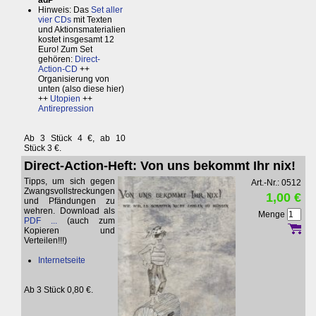
adP
Hinweis: Das
Set aller
vier CDs
mit Texten
und Aktionsmaterialien
kostet insgesamt 12
Euro! Zum Set
gehören:
Direct-
Action-CD
++
Organisierung von
unten (also diese hier)
++
Utopien
++
Antirepression
Ab 3 Stück 4 €, ab 10
Stück 3 €.
Direct-Action-Heft: Von uns bekommt Ihr nix!
Tipps, um sich gegen
Art.-Nr.: 0512
Zwangsvollstreckungen
1,00 €
und Pfändungen zu
wehren. Download als
Menge
PDF ...
(auch zum
Kopieren und
Verteilen!!!)
Internetseite
Ab 3 Stück 0,80 €.