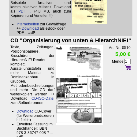
Beispiele kreativer und
kommunikativer Militanz. Download
als
PDF ...
(4,8 MB, auch zum
Kopieren und Verteilen!!!)
Internetseiten
zur Gewaltfrage
++
Download
als eBook oder
PDF ...
adP
CD "Organisierung von unten & HierarchNIE!"
Texte, Zeitungen,
Art.-Nr.: 0510
Positionspapiere,
5,00 €
Broschüren, der
HierarchNIE!-Reader
Menge
komplett,
Ausstellungstafeln und
mehr Material zu
Dominanzabbau in
Gruppen,
Methodenbeschreibungen
und mehr. Die CD darf
weiterkopiert werden ++
Download
CD-ISO-Datei
zum Selberbrennen.
Download
CD-Cover
(für Weiterproduzieren
hilfreich)
Erweitere Fassung im
Buchhandel: ISBN
978-3-86747-008-7 ...