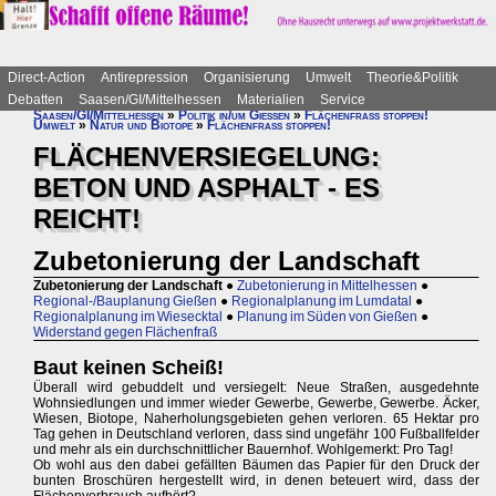
Direct-Action
Antirepression
Organisierung
Umwelt
Theorie&Politik
Debatten
Saasen/GI/Mittelhessen
Materialien
Service
Saasen/GI/Mittelhessen
»
Politik in/um Gießen
»
Flächenfraß stoppen!
Umwelt
»
Natur und Biotope
»
Flächenfraß stoppen!
FLÄCHENVERSIEGELUNG:
BETON UND ASPHALT - ES
REICHT!
Zubetonierung der Landschaft
Zubetonierung der Landschaft
●
Zubetonierung in Mittelhessen
●
Regional-/Bauplanung Gießen
●
Regionalplanung im Lumdatal
●
Regionalplanung im Wiesecktal
●
Planung im Süden von Gießen
●
Widerstand gegen Flächenfraß
Baut keinen Scheiß!
Überall wird gebuddelt und versiegelt: Neue Straßen, ausgedehnte
Wohnsiedlungen und immer wieder Gewerbe, Gewerbe, Gewerbe. Äcker,
Wiesen, Biotope, Naherholungsgebieten gehen verloren. 65 Hektar pro
Tag gehen in Deutschland verloren, dass sind ungefähr 100 Fußballfelder
und mehr als ein durchschnittlicher Bauernhof. Wohlgemerkt: Pro Tag!
Ob wohl aus den dabei gefällten Bäumen das Papier für den Druck der
bunten Broschüren hergestellt wird, in denen beteuert wird, dass der