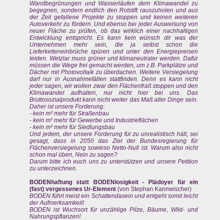
Wandbegrünungen und Wasserläufen dem Klimawandel zu
begegnen, sondern endlich den Rotstift rauszuholen und aus
der Zeit gefallene Projekte zu stoppen und keinen weiteren
Autoverkehr zu fördern. Und ebenso bei jeder Ausweisung von
neuer Fläche zu prüfen, ob das wirklich einer nachhaltigen
Entwicklung entspricht. Es kann kein wünsch dir was der
Unternehmen mehr sein, die ja selbst schon die
Lieferketteneinbrüche spüren und unter den Energiepreisen
leiden. Wetzlar muss grüner und klimaneutraler werden. Dafür
müssen die Wege frei gemacht werden, um z.B. Parkplätze und
Dächer mit Photovoltaik zu überdachen. Weitere Versiegelung
darf nur in Ausnahmefällen stattfinden. Denn es kann nicht
jeder sagen, wir wollen zwar den Flächenfraß stoppen und den
Klimawandel aufhalten, nur nicht hier bei uns. Das
Bruttosozialprodukt kann nicht weiter das Maß aller Dinge sein.
Daher ist unsere Forderung:
- kein m² mehr für Straßenbau
- kein m² mehr für Gewerbe und Industrieflächen
- kein m² mehr für Siedlungsbau
Und jedem, der unsere Forderung für zu unrealistisch hält, sei
gesagt, dass in 2050 das Ziel der Bundesregierung für
Flächenversiegelung sowieso Netto-Null ist. Warum also nicht
schon mal üben, Nein zu sagen?
Darum bitte ich euch uns zu unterstützen und unsere Petition
zu unterzeichnen.
BODENhaftung statt BODENlosigkeit - Plädoyer für ein
(fast) vergessenes Ur-Element
(von Stephan Kannwischer)
BODEN führt meist ein Schattendasein und entgeht somit leicht
der Aufmerksamkeit!
BODEN ist Wuchsort für unzählige Pilze, Bäume, Wild- und
Nahrungspflanzen!