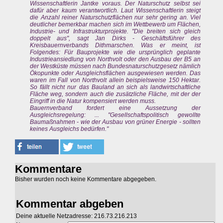
Wissenschaftlerin Jantke voraus. Der Naturschutz selbst sei
dafür aber kaum verantwortlich. Laut Wissenschaftlerin steigt
die Anzahl reiner Naturschutzflächen nur sehr gering an. Viel
deutlicher bemerkbar machen sich im Wettbewerb um Flächen,
Industrie- und Infrastrukturprojekte. "Die breiten sich gleich
doppelt aus", sagt Jan Dirks - Geschäftsführer des
Kreisbauernverbands Dithmarschen. Was er meint, ist
Folgendes: Für Bauprojekte wie die ursprünglich geplante
Industrieansiedlung von Northvolt oder den Ausbau der B5 an
der Westküste müssen nach Bundesnaturschutzgesetz nämlich
Ökopunkte oder Ausgleichsflächen ausgewiesen werden. Das
waren im Fall von Northvolt allein beispielsweise 150 Hektar.
So fällt nicht nur das Bauland an sich als landwirtschaftliche
Fläche weg, sondern auch die zusätzliche Fläche, mit der der
Eingriff in die Natur kompensiert werden muss.
Bauernverband fordert eine Aussetzung der
Ausgleichsregelung: ... "Gesellschaftspolitisch gewollte
Baumaßnahmen - wie der Ausbau von grüner Energie - sollten
keines Ausgleichs bedürfen."
Kommentare
Bisher wurden noch keine Kommentare abgegeben.
Kommentar abgeben
Deine aktuelle Netzadresse: 216.73.216.213