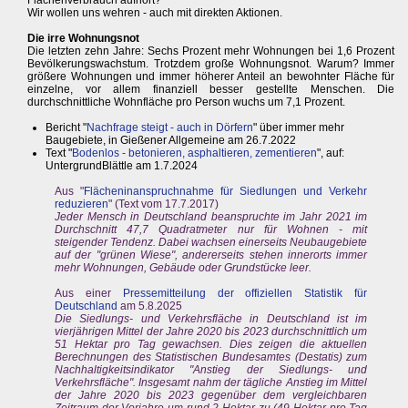
Flächenverbrauch aufhört?
Wir wollen uns wehren - auch mit direkten Aktionen.
Die irre Wohnungsnot
Die letzten zehn Jahre: Sechs Prozent mehr Wohnungen bei 1,6 Prozent
Bevölkerungswachstum. Trotzdem große Wohnungsnot. Warum? Immer
größere Wohnungen und immer höherer Anteil an bewohnter Fläche für
einzelne, vor allem finanziell besser gestellte Menschen. Die
durchschnittliche Wohnfläche pro Person wuchs um 7,1 Prozent.
Bericht "
Nachfrage steigt - auch in Dörfern
" über immer mehr
Baugebiete, in Gießener Allgemeine am 26.7.2022
Text "
Bodenlos - betonieren, asphaltieren, zementieren
", auf:
UntergrundBlättle am 1.7.2024
Aus "
Flächeninanspruchnahme für Siedlungen und Verkehr
reduzieren
" (Text vom 17.7.2017)
Jeder Mensch in Deutschland beanspruchte im Jahr 2021 im
Durchschnitt 47,7 Quadratmeter nur für Wohnen - mit
steigender Tendenz. Dabei wachsen einerseits Neubaugebiete
auf der "grünen Wiese", andererseits stehen innerorts immer
mehr Wohnungen, Gebäude oder Grundstücke leer.
Aus einer
Pressemitteilung der offiziellen Statistik für
Deutschland
am 5.8.2025
Die Siedlungs- und Verkehrsfläche in Deutschland ist im
vierjährigen Mittel der Jahre 2020 bis 2023 durchschnittlich um
51 Hektar pro Tag gewachsen. Dies zeigen die aktuellen
Berechnungen des Statistischen Bundesamtes (Destatis) zum
Nachhaltigkeitsindikator "Anstieg der Siedlungs- und
Verkehrsfläche". Insgesamt nahm der tägliche Anstieg im Mittel
der Jahre 2020 bis 2023 gegenüber dem vergleichbaren