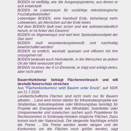
BODEN ist vielfältig, wie die Ausgangsgesteine, aus denen er
sich entwickelt!
BODEN ist Lebensraum für unzählige mikrobiologische
Fruchtbarkeitshelfer!
Lebendiger BODEN, eine Handvoll Erde, beherbergt mehr
Lebewesen, als Menschen auf der Erde leben.
Auf dem BODEN läuft man sicher und wie selbstverständlich
herum, er ist Anker des Daseins!
BODEN ist Allgemeingut und darf kein Spekulationsobjekt der
Gier sein!
BODEN muß verantwortungsbewußt und nachhaltig
bewirtschaftet werden!
BODEN ist endlich, weshalb sparsam und effizient mit ihm
umzugehen ist!
BODEN bedeutet auch Heimaterde, in der Menschen an jedem
Ort der Welt verwurzelt sind!
BODEN ist eines der 4 Ur-Elemente, er trägt und erträgt vieles,
aber nicht alles!
Bauernfunktionär beklagt Flächenverbrauch und will
deshalb Naturschutz streichen
Aus "
Flächenkonkurrenz setzt Bauern unter Druck
", auf: NDR
am 21.7.2026
Landwirtschaftliche Flächen sind nicht mehr nur für Bauern
attraktiv ... Land wird immer stärker für Infrastrukturprojekte wie
Straßenbau, Industriegebiete oder Wohnungsbau benötigt, für
Projekte der Energiewende wie Windräder, Solarfelder oder
Umspannwerke und inzwischen suchen auch Projektierer für
Rechenzentren in Schleswig-Holstein mögliche Flächen. Dazu
kommt noch der Naturschutz. Die steigende Nachfrage erhöht
die Preise ... Die Preise werden weiter steigen und die
Konkurrenz um die Flächen noch größer werden, sagt