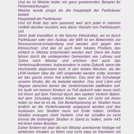
Und da ist Wetzlar leider ein ganz gravierendes Beispiel für
Fehlentwicklungen.
Wetzlar wurde jüngst als die Hauptstadt der Parkhäuser
betitelt.
Hauptstadt der Parkhäuser.
Und ich finde das sehr passend, weil sich jeder in meinem
Umfeld darüber wundert, was diese Vielzahl von Parkhäusern
soll.
Denn jede Investition in die falsche Infrastruktur, sei es durch
Parkhäuser oder den Ausbau der B49 ist ein Bekenntnis zur
Ressourcenverschwendung und wendet sich gegen den
Klimaschutz. Und das ist auch kein lokales Problem, das
einfach in Wetzlar entschieden werden darf. Denn die Autos
fahren durch die umliegenden Gemeinden wie Lahnau und
Solms nach Wetzlar und erhöhen dort auch das
Verkehrsaufkommen. Insbesondere in naher Zukunft, wenn die
Hochstraße abgerissen wird. In den letzten Wochen, als der
LKW-Verkehr über die A45 umgeleitet werden sollte, konnten
wir das ganze schon live erfahren. Das sind die Schulwege
unserer Kinder, die da belastet werden. Das sind Lärm und
Abgase zwischen denen die Verkehrswende stattfinden soll.
Ich laufe mit meinen Kindern zu Fuß dadurch oder muss mich
mit ihnen auf dem Fahrrad durch den starken Verkehr fädeln.
Auf dem Schulweg meiner Kinder kann ich nicht mit ihnen
reden so laut ist es da. Die Bedarfsplanung an Straßen muss
endlich an die Verkehrswende angepasst werden und das
Ausbauen von Straßen muss ein Ende haben. Größere
Straßen erzeugen mehr Verkehr. Und wir schaffen es nicht
einmal die bisherigen Straßen in Stand zu halten, siehe A45
mit ihren vielen Brücken.
Daher fordern wir jetzt die von Wetzlar anerkannte Notlage mit
wirklichen Inhalten zu füllen und nicht etwa im Kleinklein mit