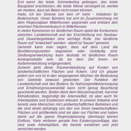
Erst wenn der letzte Schmetterling gefangen, das letzte
Baugebiet erschlossen, die letzte Wiese versiegelt ist, werdet
wir merken, dass wir Beton nicht essen können.
Hallo, ich bin Simone von kein m² mehr - Initiativen für
Bodenschutz. Unser Bündnis hat sich im Zusammenhang mit
dem Regionalplan Mittelhessen gegründet und kritisiert den
enormen Flächenverbrauch in Mittelhessen.
In vielen Kommunen im ländlichen Raum spielt die Konkurrenz
zwischen Landwirtschaft und der Erschließung von Neubau-
und Gewerbegebieten eine wichtige Rolle. Der ländliche
Raum soll "entwickelt" werden - damit ist "bauen" gemeint.
Generell kann man sagen, dass auf dem Land die
Bevölkerungszahlen stagnieren oder rückläufig sind.
Siedlungsentwicklung kann deshalb im ländlichen Raum
kontraproduktiv sein, da sie dem Ziel Innen- vor
Außenentwicklung entgegensteht.
Zumeist geht diese Raumentwicklung auf Kosten von
landwirtschaftlichen Flächen und Äckern. Und ich glaube
jedem von uns ist in den vergangenen Wochen die Bedeutung
von Getreide bewusst geworden. Der Funktion der
Landwirtschaft und des Bodens für Nahrungsmittelversorgung
und Ernährungssouveränität kann nicht genug Beachtung
geschenkt werden. Boden dient dem Wasserhaushalt, hat eine
Klimafunktion, begünstigt die Artenvielfalt, ist aber auch für
Arbeitsplätze und Existenzen relevant. In unserer Initiative sind
bereits viele Menschen mit Landwirtschaftlichen Betrieben und
die sind direkt abhängig von den von ihnen bewirtschafteten
Flächen und größtenteils sind sie aber nur Pächter und haben
damit auf die ganze Regionalplanung überhaupt keinen
Einfluss. Viele verlieren gerade ihre Existenzgrundlage, das
sind reale Arbeitsplätze, die bereits existieren und jetzt
vernichtet werden.