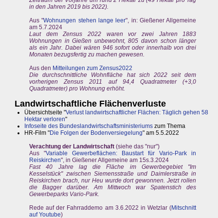
Zeitraum der Vorjahre um rund 2 Hektar zu (49 Hektar pro Tag
in den Jahren 2019 bis 2022).
Aus "
Wohnungen stehen lange leer
", in: Gießener Allgemeine
am 5.7.2024
Laut dem Zensus 2022 waren vor zwei Jahren 1883
Wohnungen in Gießen unbewohnt, 805 davon schon länger
als ein Jahr. Dabei wären 946 sofort oder innerhalb von drei
Monaten bezugsfertig zu machen gewesen.
Aus den
Mitteilungen zum Zensus2022
Die durchschnittliche Wohnfläche hat sich 2022 seit dem
vorherigen Zensus 2011 auf 94,4 Quadratmeter (+3,0
Quadratmeter) pro Wohnung erhöht.
Landwirtschaftliche Flächenverluste
Übersichtseite "
Verlust landwirtschaftlicher Flächen: Täglich gehen 58
Hektar verloren
"
Infoseite des Bundeslandwirtschaftsministeriums
zum Thema
HR-Film "
Die Folgen der Bodenversiegelung
" am 5.5.2022
Verachtung der Landwirtschaft
(siehe das "nur")
Aus "
Variable Gewerbeflächen: Baustart für Vario-Park in
Reiskirchen
", in Gießener Allgemeine am 15s.3.2024
Fast 40 Jahre lag die Fläche im Gewerbegebiet "Im
Kesselstück" zwischen Siemensstraße und Daimlerstraße in
Reiskirchen brach, nur Heu wurde dort gewonnen. Jetzt rollen
die Bagger darüber. Am Mittwoch war Spatenstich des
Gewerbeparks Vario-Park.
Rede auf der Fahrraddemo am 3.6.2022 in Wetzlar (
Mitschnitt
auf Youtube
)