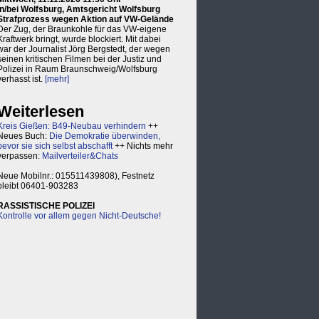
in/bei Wolfsburg, Amtsgericht Wolfsburg
Strafprozess wegen Aktion auf VW-Gelände
Der Zug, der Braunkohle für das VW-eigene
Kraftwerk bringt, wurde blockiert. Mit dabei
war der Journalist Jörg Bergstedt, der wegen
seinen kritischen Filmen bei der Justiz und
Polizei in Raum Braunschweig/Wolfsburg
verhasst ist.
[mehr]
Weiterlesen
Kreis Gießen: B49-Neubau verhindern
++
Neues Buch:
Die Demokratie überwinden,
bevor sie sich selbst abschafft
++ Nichts mehr
verpassen:
Mailverteiler&Chats
Neue Mobilnr.: 015511439808), Festnetz
bleibt 06401-903283
RASSISTISCHE POLIZEI
Kontrolle vor allem gegen Nicht-Deutsche!