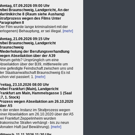
Montag, 07.09.2026 09:00 Uhr
in/bei Braunschweig, Landgericht, An der
Martinikirche 8 (Raum siehe Aushang)
Strafprozess wegen des Films Unter
Paragraphen II
Der Film wurde lange kriminalisiert mit der
(erlogenen) Behauptung, er sei illegal.
[mehr]
Montag, 21.09.2026 09:15 Uhr
in/bei Braunschweig, Landgericht
Braunschweig
Wiederholung der Berufungsverhandlung
wegen Abseilaktion über der A39
Worum gehts? Ursprünglich um eine
Abseilaktion über der B39, mittlerweile um
eine gefestigte Feindschaft zwischen uns und
der Staatsanwaltschaft Braunschweig Es ist
schon viel passiert: 1.
[mehr]
Freitag, 23.10.2026 08:00 Uhr
in/bei Frankfurt (Main), Landgericht
Frankfurt am Main, Hammelsgasse 1 (Saal
17, 1. Stock)
Prozess wegen Abseilaktion am 26.10.2020
über A5
In der ersten Instanz im Strafprozess wegen
einer Abseilaktion am 26.10.2020 über der A5
bei Frankfurt Zeppelinheim wurden
drakonische Strafen verhängt - bis zu neun
Monaten Haft (auf Bewährung).
[mehr]
Mittwoch, 11.11.2026 11:30 Uhr