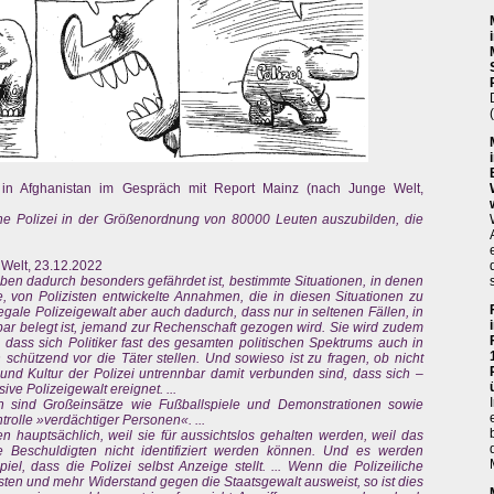
e in Afghanistan im Gespräch mit Report Mainz (nach Junge Welt,
eine Polizei in der Größenordnung von 80000 Leuten auszubilden, die
e Welt, 23.12.2022
en dadurch besonders gefährdet ist, bestimmte Situationen, in denen
e, von Polizisten entwickelte Annahmen, die in diesen Situationen zu
legale Polizeigewalt aber auch dadurch, dass nur in seltenen Fällen, in
r belegt ist, jemand zur Rechenschaft gezogen wird. Sie wird zudem
 dass sich Politiker fast des gesamten politischen Spektrums auch in
schützend vor die Täter stellen. Und sowieso ist zu fragen, ob nicht
 und Kultur der Polizei untrennbar damit verbunden sind, dass sich –
ve Polizeigewalt ereignet. ...
en sind Großeinsätze wie Fußballspiele und Demonstrationen sowie
trolle »verdächtiger Personen«. ...
n hauptsächlich, weil sie für aussichtslos gehalten werden, weil das
ie Beschuldigten nicht identifiziert werden können. Und es werden
el, dass die Polizei selbst Anzeige stellt. ... Wenn die Polizeiliche
izisten und mehr Widerstand gegen die Staatsgewalt ausweist, so ist dies