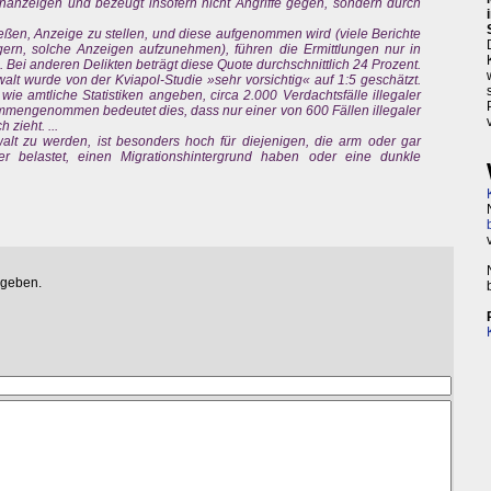
nanzeigen und bezeugt insofern nicht Angriffe gegen, sondern durch
eßen, Anzeige zu stellen, und diese aufgenommen wird (viele Berichte
gern, solche Anzeigen aufzunehmen), führen die Ermittlungen nur in
. Bei anderen Delikten beträgt diese Quote durchschnittlich 24 Prozent.
ewalt wurde von der Kviapol-Studie »sehr vorsichtig« auf 1:5 geschätzt.
ie amtliche Statistiken angeben, circa 2.000 Verdachtsfälle illegaler
ammengenommen bedeutet dies, dass nur einer von 600 Fällen illegaler
 zieht. ...
alt zu werden, ist besonders hoch für diejenigen, die arm oder gar
er belastet, einen Migrationshintergrund haben oder eine dunkle
egeben.