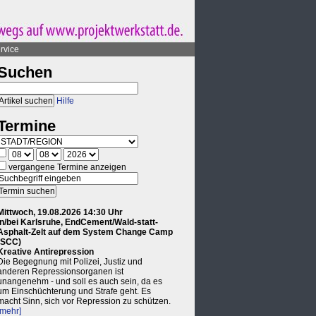
rvice
Suchen
Hilfe
Termine
vergangene Termine anzeigen
Mittwoch, 19.08.2026 14:30 Uhr
in/bei Karlsruhe, EndCement/Wald-statt-
Asphalt-Zelt auf dem System Change Camp
(SCC)
Kreative Antirepression
Die Begegnung mit Polizei, Justiz und
anderen Repressionsorganen ist
unangenehm - und soll es auch sein, da es
um Einschüchterung und Strafe geht. Es
macht Sinn, sich vor Repression zu schützen.
[mehr]