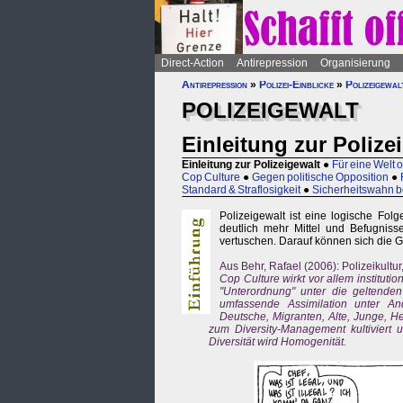
Direct-Action
Antirepression
Organisierung
Antirepression
»
Polizei-Einblicke
»
Polizeigewal
POLIZEIGEWALT
Einleitung zur Polize
Einleitung zur Polizeigewalt
●
Für eine Welt 
Cop Culture
●
Gegen politische Opposition
●
Standard & Straflosigkeit
●
Sicherheitswahn b
Polizeigewalt ist eine logische Fo
deutlich mehr Mittel und Befugniss
vertuschen. Darauf können sich die G
Aus Behr, Rafael (2006): Polizeikultur
Cop Culture wirkt vor allem instituti
"Unterordnung" unter die geltenden
umfassende Assimilation unter An
Deutsche, Migranten, Alte, Junge, H
zum Diversity-Management kultiviert un
Diversität wird Homogenität.