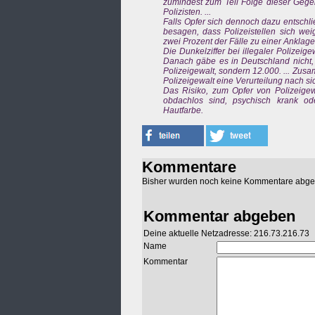
zumindest zum Teil Folge dieser Gege
Polizisten. ...
Falls Opfer sich dennoch dazu entschli
besagen, dass Polizeistellen sich wei
zwei Prozent der Fälle zu einer Anklage
Die Dunkelziffer bei illegaler Polizeig
Danach gäbe es in Deutschland nicht, w
Polizeigewalt, sondern 12.000. ... Zus
Polizeigewalt eine Verurteilung nach sich
Das Risiko, zum Opfer von Polizeigew
obdachlos sind, psychisch krank od
Hautfarbe.
Kommentare
Bisher wurden noch keine Kommentare abg
Kommentar abgeben
Deine aktuelle Netzadresse: 216.73.216.73
Name
Kommentar