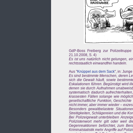
GdP-Boss Freiberg zur Polizeitrupp
21.10.2008, S. 4)
Es ist uns natürlich nicht gelungen, 
rechtsstaatlich einwandfrei handeln.
Aus "
Knüppel aus dem Sack
", in: Jung
Es sind bestimmte Menschen, deren Leb
sich die Gewalt häuft, sowie bestimmt
Eskalationen führen. Begünstigt wird il
denen sie durch Aufnahmen unabweisba
systematisch dadurch aufrechterhalten,
krassesten Fällen solange wie möglich 
gesellschaftliche Funktion, Geschichte
nicht immer, aber immer wieder – exzessi
Besonders gewaltbelastete Situation
Streitigkeiten, Schlägereien und die Kon
Bei Polizeigewalt unterbleiben Anzeige
Polizistenwort mehr gilt oder weil d
Gegenreaktionen befürchtet, zum Beispi
Kriminalstatistik mehr Angriffe auf Pol