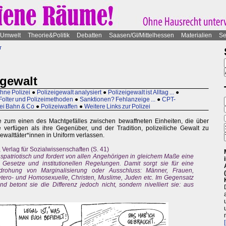
Umwelt
Theorie&Politik
Debatten
Saasen/GI/Mittelhessen
Materialien
Se
t
igewalt
ohne Polizei
●
Polizeigewalt analysiert
●
Polizeigewalt ist Alltag ...
●
Folter und Polizeimethoden
●
Sanktionen? Fehlanzeige ...
●
CPT-
ei Bahn & Co
●
Polizeiwaffen
●
Weitere Links zur Polizei
lge zum einen des Machtgefälles zwischen bewaffneten Einheiten, die über
e verfügen als ihre Gegenüber, und der Tradition, polizeiliche Gewalt zu
ewalttäter*innen in Uniform verlassen.
, Verlag für Sozialwissenschaften (S. 41)
onspatriotisch und fordert von allen Angehörigen in gleichem Maße eine
 Gesetze und institutionellen Regelungen. Damit sorgt sie für eine
drohung von Marginalisierung oder Ausschluss: Männer, Frauen,
etero- und Homosexuelle, Christen, Muslime, Juden etc. Im Gegensatz
d betont sie die Differenz jedoch nicht, sondern nivelliert sie: aus