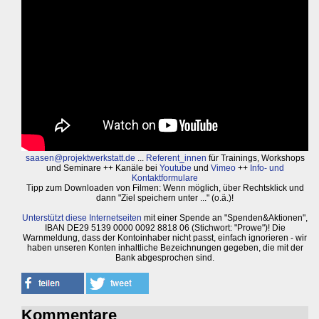
saasen@projektwerkstatt.de
...
Referent_innen
für Trainings, Workshops
und Seminare ++ Kanäle bei
Youtube
und
Vimeo
++
Info- und
Kontaktformulare
Tipp zum Downloaden von Filmen: Wenn möglich, über Rechtsklick und
dann "Ziel speichern unter ..." (o.ä.)!
Unterstützt diese Internetseiten
mit einer Spende an "Spenden&Aktionen",
IBAN DE29 5139 0000 0092 8818 06 (Stichwort: "Prowe")! Die
Warnmeldung, dass der Kontoinhaber nicht passt, einfach ignorieren - wir
haben unseren Konten inhaltliche Bezeichnungen gegeben, die mit der
Bank abgesprochen sind.
Kommentare