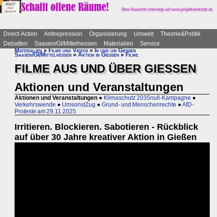
Direct-Action
Antirepression
Organisierung
Umwelt
Theorie&Politik
Debatten
Saasen/GI/Mittelhessen
Materialien
Service
Materialien
»
Filme und Videos
»
In und um Gießen
Saasen/GI/Mittelhessen
»
Aktion in Gießen
»
Filme
FILME AUS UND ÜBER GIESSEN
Aktionen und Veranstaltungen
Aktionen und Veranstaltungen
●
Klimaschutz 2035null-Kampagne
●
Verkehrswende
●
UmsonstZug
●
Grund- und Menschenrechte
●
AfD-
Proteste am 29.11.2025
Irritieren. Blockieren. Sabotieren - Rückblick
auf über 30 Jahre kreativer Aktion in Gießen