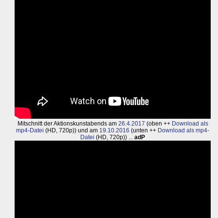
Mitschnitt der Aktionskunstabends am
26.4.2017
(oben ++
Download als
mp4-Datei
(HD, 720p)) und am
19.10.2016
(unten ++
Download als mp4-
Datei
(HD, 720p)) ...
adP