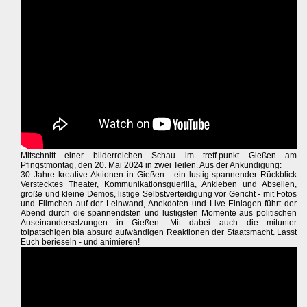
Mitschnitt einer bilderreichen Schau im treff.punkt Gießen am
Pfingstmontag, den 20. Mai 2024 in zwei Teilen. Aus der Ankündigung:
30 Jahre kreative Aktionen in Gießen - ein lustig-spannender Rückblick
Verstecktes Theater, Kommunikationsguerilla, Ankleben und Abseilen,
große und kleine Demos, listige Selbstverteidigung vor Gericht - mit Fotos
und Filmchen auf der Leinwand, Anekdoten und Live-Einlagen führt der
Abend durch die spannendsten und lustigsten Momente aus politischen
Auseinandersetzungen in Gießen. Mit dabei auch die mitunter
tolpatschigen bia absurd aufwändigen Reaktionen der Staatsmacht. Lasst
Euch berieseln - und animieren!