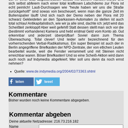
sich selbst abfeiern nach einer total kraftlosen Latschdemo zur Flora ist
echt peinlich! Lauti-Durchsagen wie "heute haben wir uns die Straße
zurückgeholt!" sind sowas von bescheuert, wenn man die ganze Zeit im
Bullenspalier läuft! Und sich nach der Demo neben der Flora mit 20
schwarz Gekleideten an den Sparkassen-Automaten zu stellen ist auch
total schlau! Antikapitalistisch, wie wir ja alle sind, dachte ich: jetzt wird das
Scheißteil zerkloppt! Aber weit gefehlt! Statt dessen stellt man sich vor die
(bestimmt vorhandene) Kamera und hebt erstmal Geld vom Konto ab. Gut
erkennbar und jederzeit überprüfbar! Soviel dann zum Thema
Überwachung. Total clever! Und leider sehr bezeichnend für den
vorherrschenden Verbal-Radikalismus. Ein super Beispiel ist auch der in
Berlin angegriffene Briefkasten der NPD-Zentrale, der von etlichen Leuten
bearbeitet wurde, weil die Fenster verrammelt und mit Steinen nicht
erreichbar waren. Böser Briefkasten! Und so eine Scheiß-Aktion wird dann
auch noch auf Indymedia abgefeiert. Wer soll uns denn da noch ernst
nehmen?
Quelle:
www.de.indymedia.org/2004/02/73363.shtml
Kommentare
Bisher wurden noch keine Kommentare abgegeben.
Kommentar abgeben
Deine aktuelle Netzadresse: 216.73.216.182
Name