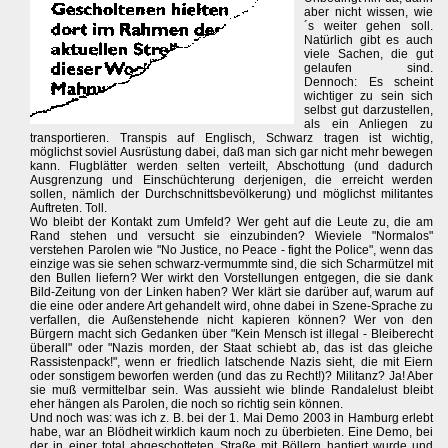
aber nicht wissen, wie
´s weiter gehen soll.
Natürlich gibt es auch
viele Sachen, die gut
gelaufen sind.
Dennoch: Es scheint
wichtiger zu sein sich
selbst gut darzustellen,
als ein Anliegen zu
transportieren. Transpis auf Englisch, Schwarz tragen ist wichtig,
möglichst soviel Ausrüstung dabei, daß man sich gar nicht mehr bewegen
kann. Flugblätter werden selten verteilt, Abschottung (und dadurch
Ausgrenzung und Einschüchterung derjenigen, die erreicht werden
sollen, nämlich der Durchschnittsbevölkerung) und möglichst militantes
Auftreten. Toll.
Wo bleibt der Kontakt zum Umfeld? Wer geht auf die Leute zu, die am
Rand stehen und versucht sie einzubinden? Wieviele "Normalos"
verstehen Parolen wie "No Justice, no Peace - fight the Police", wenn das
einzige was sie sehen schwarz-vermummte sind, die sich Scharmützel mit
den Bullen liefern? Wer wirkt den Vorstellungen entgegen, die sie dank
Bild-Zeitung von der Linken haben? Wer klärt sie darüber auf, warum auf
die eine oder andere Art gehandelt wird, ohne dabei in Szene-Sprache zu
verfallen, die Außenstehende nicht kapieren können? Wer von den
Bürgern macht sich Gedanken über "Kein Mensch ist illegal - Bleiberecht
überall" oder "Nazis morden, der Staat schiebt ab, das ist das gleiche
Rassistenpack!", wenn er friedlich latschende Nazis sieht, die mit Eiern
oder sonstigem beworfen werden (und das zu Recht!)? Militanz? Ja! Aber
sie muß vermittelbar sein. Was aussieht wie blinde Randalelust bleibt
eher hängen als Parolen, die noch so richtig sein können.
Und noch was: was ich z. B. bei der 1. Mai Demo 2003 in Hamburg erlebt
habe, war an Blödheit wirklich kaum noch zu überbieten. Eine Demo, bei
der in einer total abgeschotteten Straße mit Böllern hantiert wurde und