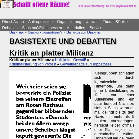
Direct-Action
Antirepression
Organisierung
Umwelt
Theorie&Politik
Debatten
Saasen/GI/Mittelhessen
Materialien
Service
Debatten
»
Gewalt - ja/nein/oder?
»
Beiträge zur Debatte
BASISTEXTE UND DEBATTEN
Kritik an platter Militanz
Kritik an platter Militanz
●
Halt, keine Gewalt!
●
Kriminalisierung von Protest
●
Gewaltdebatte auf Hoppetosse
Kleingruppen schlagen
sich durch
irgendwelche
Hinterhöfe, um dann
ohne Unterstützung zu
fünft vor einer
Bullenkette und ein
paar hundert Nazis zu
stehen. Selbst wenn es
mal gelingt bis zu den
Nazis mit mehr als 5
Leuten vorzudringen,
herrscht leider oftmals
eher Planlosigkeit als
durchdachte Aktion.
Unbedingt hin da, dann