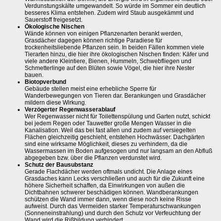
Verdunstungskälte umgewandelt. So würde im Sommer ein deutlich
besseres Klima entstehen. Zudem wird Staub ausgekämmt und
Sauerstoff freigesetzt.
Ökologische Nischen
Wände können von einigen Pflanzenarten berankt werden,
Grasdächer dagegen können richtige Paradiese für
trockenheitsliebende Pflanzen sein. In beiden Fällen kommen viele
Tierarten hinzu, die hier ihre ökologischen Nischen finden: Käfer und
viele andere Kleintiere, Bienen, Hummeln, Schwebfliegen und
Schmetterlinge auf den Blüten sowie Vögel, die hier ihre Nester
bauen.
Biotopverbund
Gebäude stellen meist eine erhebliche Sperre für
Wanderbewegungen von Tieren dar. Berankungen und Grasdächer
mildern diese Wirkung.
Verzögerter Regenwasserablauf
Wer Regenwasser nicht für Toilettenspülung und Garten nutzt, schickt
bei jedem Regen oder Tauwetter große Mengen Wasser in die
Kanalisation. Weil das bei fast allen und zudem auf versiegelten
Flächen gleichzeitig geschieht, entstehen Hochwässer. Dachgärten
sind eine wirksame Möglichkeit, dieses zu verhindern, da die
Wassermassen im Boden aufgesogen und nur langsam an den Abfluß
abgegeben bzw. über die Pflanzen verdunstet wird.
Schutz der Bausubstanz
Gerade Flachdächer werden oftmals undicht. Die Anlage eines
Grasdaches kann Lecks verschließen und auch für die Zukunft eine
höhere Sicherheit schaffen, da Einwirkungen von außen die
Dichtbahnen schwerer beschädigen können. Wandberankungen
schützen die Wand immer dann, wenn diese noch keine Risse
aufweist. Durch das Vermeiden starker Temperaturschwankungen
(Sonneneinstrahlung) und durch den Schutz vor Verfeuchtung der
Wand wird die Rißbildung verhindert.