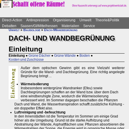
Direct-Action
Antirepression
Organisierung
Umwelt
Theorie&Politik
Debatten
Saasen/GI/Mittelhessen
Materialien
Service
Umwelt
»
Baubiologie
»
Dach-/Wandbegrünung
DACH- UND WANDBEGRÜNUNG
Einleitung
Einleitung
●
Grüne Dächer
●
Grüne Wände
●
Boden
●
Kosten und Zuschüsse
Außer dem optischen Gewinn gibt es eine Vielzahl weiterer
Gründe für die Wand- und Dachbegrünung. Eine richtig angelegte
Begrünung bringt ...
Wärmeisolierung
Insbesondere wintergrüne Wandranker (Efeu) sowie
Dachbegrünungen schaffen an der Wand bzw. über dem Dach
eine windberuhigte Zone, wodurch die Wärmeisolierung
verbessert wird. Im Sommer dagegen beschatten die Pflanzen
Dach und Wand, die Wassertranspiration schafft zusätzliche Kühlung -
ein doppelter Effekt also.
Luftreinigung und -befeuchtung
In den Innenstädten ist die Temperatur im Sommer um einige Grad
höher als die Umgebung. Grund ist die starke Aufhitzung und
Abstrahlung der Wände, Asphaltflächen usw. Pflanzen absorbieren die
Wärmestrahlen der Sonne, die Energie wird in organische Masse oder