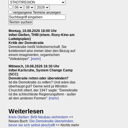
vergangene Termine anzeigen
Montag, 10.08.2026 18:00 Uhr
in/bei Gießen, THM (ehem. Roxy-Kino am
Ludwigsplatz)
Kritik der Demokratie
Demokratie heißt Volksherrschaft. Sie
funktioniert also immer über den Bezug auf
einem imaginierten, organischen
"Volkskörper".
[mehr]
Mittwoch, 19.08.2026 16:30 Uhr
in/bei Karlsruhe, System Change Camp
(SCC)
Demokratie retten oder überwinden?
Ist die Demokratie zu retten? Und wäre das
überhaupt gut? Gerne wird ja Winston
Churchill zitiert, der 1947 sagte: "Demokratie
ist die schlechteste Regierungsform - außer
all den anderen Formen".
[mehr]
Weiterlesen
Kreis Gießen: B49-Neubau verhindern
++
Neues Buch:
Die Demokratie überwinden,
bevor sie sich selbst abschafft
++ Nichts mehr