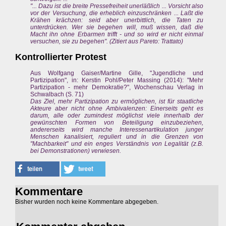
"... Dazu ist die breite Pressefreiheit unerläßlich ... Vorsicht also
vor der Versuchung, die erheblich einzuschränken ... Laßt die
Krähen krächzen: seid aber unerbittlich, die Taten zu
unterdrücken. Wer sie begehen will, muß wissen, daß die
Macht ihn ohne Erbarmen trifft - und so wird er nicht einmal
versuchen, sie zu begehen". (Zitiert aus Pareto: Trattato)
Kontrollierter Protest
Aus Wolfgang Gaiser/Martine Gille, "Jugendliche und
Partizipation", in: Kerstin Pohl/Peter Massing (2014): "Mehr
Partizipation - mehr Demokratie?", Wochenschau Verlag in
Schwalbach (S. 71)
Das Ziel, mehr Partizipation zu ermöglichen, ist für staatliche
Akteure aber nicht ohne Ambivalenzen: Einerseits geht es
darum, alle oder zumindest möglichst viele innerhalb der
gewünschten Formen von Beteiligung einzubeziehen,
andererseits wird manche Interessenartikulation junger
Menschen kanalisiert, reguliert und in die Grenzen von
"Machbarkeit" und ein enges Verständnis von Legalität (z.B.
bei Demonstrationen) verwiesen.
Kommentare
Bisher wurden noch keine Kommentare abgegeben.